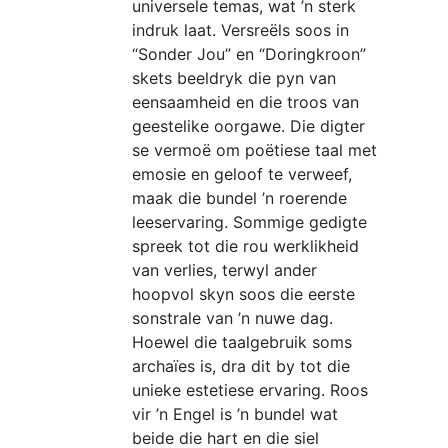
product
universele temas, wat ’n sterk
page
indruk laat. Versreëls soos in
“Sonder Jou” en “Doringkroon”
skets beeldryk die pyn van
eensaamheid en die troos van
geestelike oorgawe. Die digter
se vermoë om poëtiese taal met
emosie en geloof te verweef,
maak die bundel ’n roerende
leeservaring. Sommige gedigte
spreek tot die rou werklikheid
van verlies, terwyl ander
hoopvol skyn soos die eerste
sonstrale van ’n nuwe dag.
Hoewel die taalgebruik soms
archaïes is, dra dit by tot die
unieke estetiese ervaring. Roos
vir ’n Engel is ’n bundel wat
beide die hart en die siel