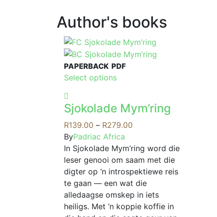
Author's books
PAPERBACK
PDF
This
Select options
product
has
Sjokolade Mym’ring
multiple
variants.
Price
R
139.00
–
R
279.00
The
range:
By
Padriac Africa
options
R139.00
In Sjokolade Mym’ring word die
may
through
leser genooi om saam met die
be
R279.00
digter op ‘n introspektiewe reis
chosen
te gaan — een wat die
on
alledaagse omskep in iets
the
heiligs. Met ‘n koppie koffie in
product