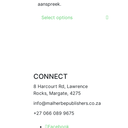
aanspreek.
This
Select options
product
has
multiple
variants.
The
options
may
be
CONNECT
chosen
on
8 Harcourt Rd, Lawrence
the
Rocks, Margate, 4275
product
info@malherbepublishers.co.za
page
+27 066 089 9675
Facebook