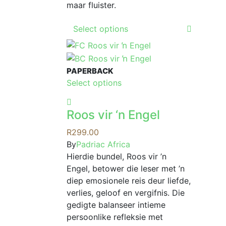
maar fluister.
This
Select options
product
has
multiple
PAPERBACK
variants.
This
Select options
The
product
options
has
may
Roos vir ‘n Engel
multiple
be
variants.
R
299.00
chosen
The
By
Padriac Africa
on
options
Hierdie bundel, Roos vir ’n
the
may
Engel, betower die leser met ’n
product
be
diep emosionele reis deur liefde,
page
chosen
verlies, geloof en vergifnis. Die
on
gedigte balanseer intieme
the
persoonlike refleksie met