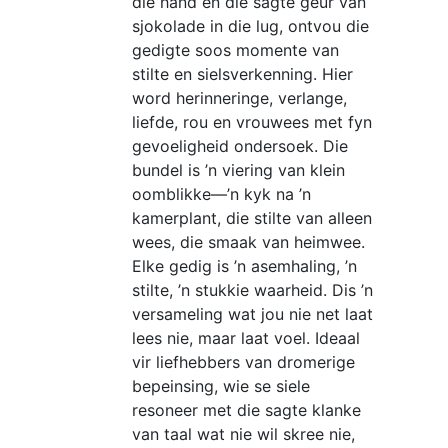
die hand en die sagte geur van
page
sjokolade in die lug, ontvou die
gedigte soos momente van
stilte en sielsverkenning. Hier
word herinneringe, verlange,
liefde, rou en vrouwees met fyn
gevoeligheid ondersoek. Die
bundel is ’n viering van klein
oomblikke—’n kyk na ’n
kamerplant, die stilte van alleen
wees, die smaak van heimwee.
Elke gedig is ’n asemhaling, ’n
stilte, ’n stukkie waarheid. Dis ’n
versameling wat jou nie net laat
lees nie, maar laat voel. Ideaal
vir liefhebbers van dromerige
bepeinsing, wie se siele
resoneer met die sagte klanke
van taal wat nie wil skree nie,