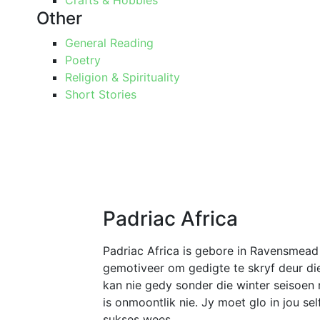
Crafts & Hobbies
Other
General Reading
Poetry
Religion & Spirituality
Short Stories
Padriac Africa
Padriac Africa is gebore in Ravensmea
gemotiveer om gedigte te skryf deur die
kan nie gedy sonder die winter seisoen ni
is onmoontlik nie. Jy moet glo in jou self
sukses wees.