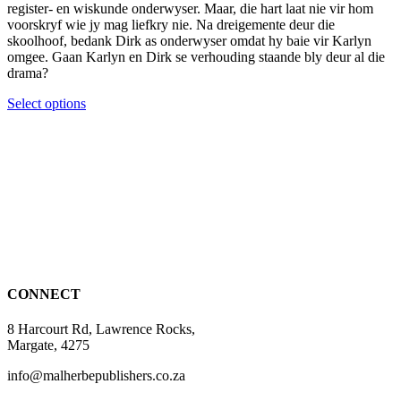
register- en wiskunde onderwyser. Maar, die hart laat nie vir hom
voorskryf wie jy mag liefkry nie. Na dreigemente deur die
skoolhoof, bedank Dirk as onderwyser omdat hy baie vir Karlyn
omgee. Gaan Karlyn en Dirk se verhouding staande bly deur al die
drama?
This
Select options
product
has
multiple
variants.
The
options
may
be
chosen
on
the
CONNECT
product
page
8 Harcourt Rd, Lawrence Rocks,
Margate, 4275
info@malherbepublishers.co.za