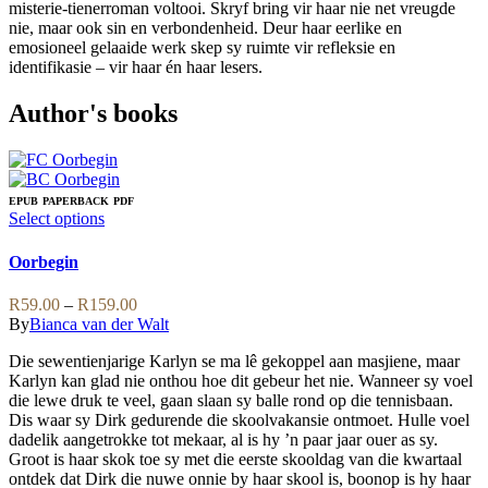
misterie-tienerroman voltooi. Skryf bring vir haar nie net vreugde
nie, maar ook sin en verbondenheid. Deur haar eerlike en
emosioneel gelaaide werk skep sy ruimte vir refleksie en
identifikasie – vir haar én haar lesers.
Author's books
EPUB
PAPERBACK
PDF
This
Select options
product
has
Oorbegin
multiple
variants.
Price
R
59.00
–
R
159.00
The
range:
By
Bianca van der Walt
options
R59.00
may
Die sewentienjarige Karlyn se ma lê gekoppel aan masjiene, maar
through
be
Karlyn kan glad nie onthou hoe dit gebeur het nie. Wanneer sy voel
R159.00
chosen
die lewe druk te veel, gaan slaan sy balle rond op die tennisbaan.
on
Dis waar sy Dirk gedurende die skoolvakansie ontmoet. Hulle voel
the
dadelik aangetrokke tot mekaar, al is hy ’n paar jaar ouer as sy.
product
Groot is haar skok toe sy met die eerste skooldag van die kwartaal
page
ontdek dat Dirk die nuwe onnie by haar skool is, boonop is hy haar