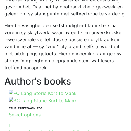
gevorm het. Daar het hy onafhanklikheid gekweek en
geleer om sy standpunte met selfvertroue te verdedig.
Hierdie vastigheid en selfstandigheid kom sterk na
vore in sy skryfwerk, waar hy eerlik en onverskrokke
lewensverhale vertel. Jos se passie en dryfkrag kom
van binne af — sy “vuur” bly brand, selfs al word dit
met uitdagings getoets. Hierdie innerlike krag gee sy
stories ’n opregte en diepgaande stem wat lesers
treffend aanspreek.
Author's books
EPUB
PAPERBACK
PDF
This
Select options
product
has