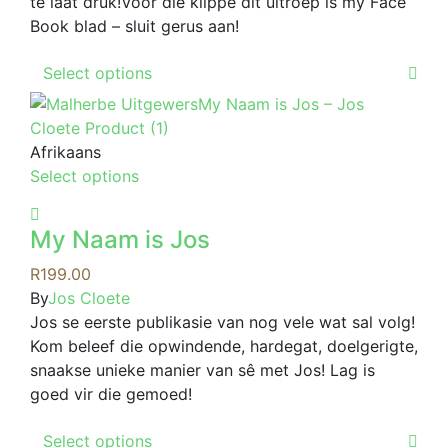
te laat druk!Voor die klippe dit uitroep is my Face
Book blad – sluit gerus aan!
This
Select options
product
has
multiple
Afrikaans
variants.
This
Select options
The
product
options
has
may
My Naam is Jos
multiple
be
variants.
R
199.00
chosen
The
By
Jos Cloete
on
options
Jos se eerste publikasie van nog vele wat sal volg!
the
may
Kom beleef die opwindende, hardegat, doelgerigte,
product
be
snaakse unieke manier van sê met Jos! Lag is
page
chosen
goed vir die gemoed!
on
This
the
Select options