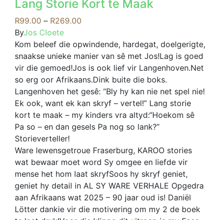
Lang Storie Kort te Maak
multiple
variants.
Price
R
99.00
–
R
269.00
The
range:
By
Jos Cloete
options
R99.00
Kom beleef die opwindende, hardegat, doelgerigte,
may
through
snaakse unieke manier van sê met Jos!Lag is goed
be
R269.00
vir die gemoed!Jos is ook lief vir Langenhoven.Net
chosen
so erg oor Afrikaans.Dink buite die boks.
on
Langenhoven het gesê: “Bly hy kan nie net spel nie!
the
Ek ook, want ek kan skryf – vertel!” Lang storie
product
kort te maak – my kinders vra altyd:“Hoekom sê
page
Pa so – en dan gesels Pa nog so lank?”
Storieverteller!
Ware lewensgetroue Fraserburg, KAROO stories
wat bewaar moet word Sy omgee en liefde vir
mense het hom laat skryfSoos hy skryf geniet,
geniet hy detail in AL SY WARE VERHALE Opgedra
aan Afrikaans wat 2025 – 90 jaar oud is! Daniël
Lötter dankie vir die motivering om my 2 de boek