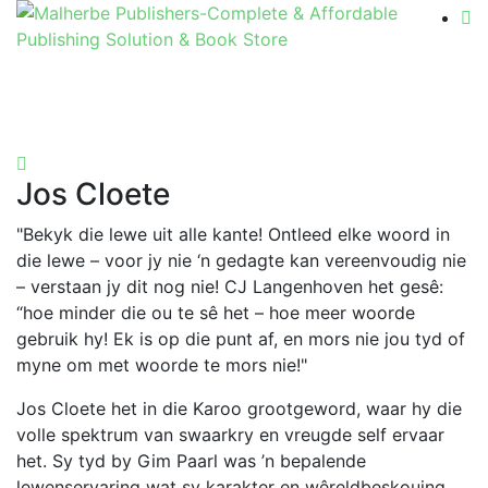
Jos Cloete
"Bekyk die lewe uit alle kante! Ontleed elke woord in
die lewe – voor jy nie ‘n gedagte kan vereenvoudig nie
– verstaan jy dit nog nie! CJ Langenhoven het gesê:
“hoe minder die ou te sê het – hoe meer woorde
gebruik hy! Ek is op die punt af, en mors nie jou tyd of
myne om met woorde te mors nie!"
Jos Cloete het in die Karoo grootgeword, waar hy die
volle spektrum van swaarkry en vreugde self ervaar
het. Sy tyd by Gim Paarl was ’n bepalende
lewenservaring wat sy karakter en wêreldbeskouing