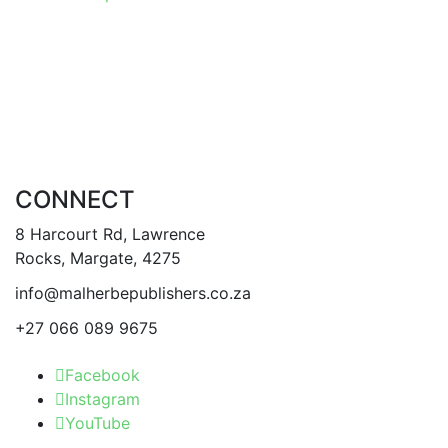
product
product
has
page
multiple
variants.
The
options
may
be
CONNECT
chosen
on
8 Harcourt Rd, Lawrence
the
Rocks, Margate, 4275
product
info@malherbepublishers.co.za
page
+27 066 089 9675
Facebook
Instagram
YouTube