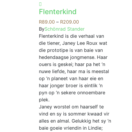
has
Flenterkind
multiple
variants.
Price
R
89.00
–
R
209.00
The
range:
By
Schönrad Stander
options
R89.00
Flenterkind is die verhaal van
may
through
die tiener, Janey Lee Roux wat
be
R209.00
die prototipe is van baie van
chosen
hedendaagse jongmense. Haar
on
ouers is geskei; haar pa het ’n
the
nuwe liefde, haar ma is meestal
product
op ’n planeet van haar eie en
page
haar jonger broer is eintlik ’n
pyn op ’n sekere onnoembare
plek.
Janey worstel om haarself te
vind en sy is sommer kwaad vir
alles en almal. Gelukkig het sy ’n
baie goeie vriendin in Lindie;