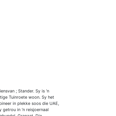
nsvan ; Stander. Sy is ‘n
tige Tuinroete woon. Sy het
bineer in plekke soos die UAE,
 getrou in ‘n reisjoernaal
igbundel, Granaat. Die