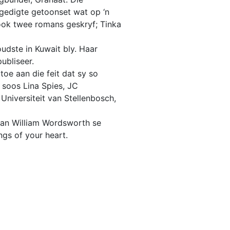
 gedigte getoonset wat op ‘n
 ook twee romans geskryf; Tinka
udste in Kuwait bly. Haar
publiseer.
toe aan die feit dat sy so
soos Lina Spies, JC
niversiteit van Stellenbosch,
 van William Wordsworth se
ngs of your heart.