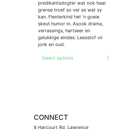
predikantsdogter wat ook haar
grense troef so ver as wat sy
kan. Flenterkind het ’n goeie
skeut humor in. Asook drama,
verrassings, hartseer en
gelukkige eindes. Leesstof vir
jonk en oud.
This
Select options
product
has
multiple
variants.
The
options
may
be
CONNECT
chosen
on
8 Harcourt Rd, Lawrence