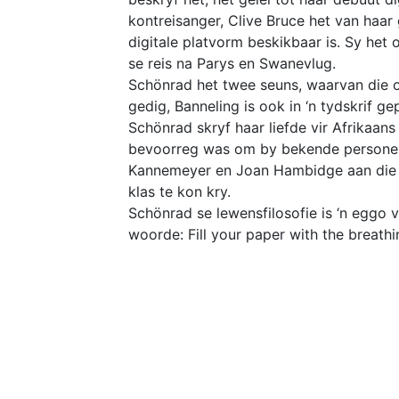
kontreisanger, Clive Bruce het van haar
digitale platvorm beskikbaar is. Sy het
se reis na Parys en Swanevlug.
Schönrad het twee seuns, waarvan die o
gedig, Banneling is ook in ‘n tydskrif ge
Schönrad skryf haar liefde vir Afrikaans 
bevoorreg was om by bekende persone 
Kannemeyer en Joan Hambidge aan die U
klas te kon kry.
Schönrad se lewensfilosofie is ‘n eggo
woorde: Fill your paper with the breathi