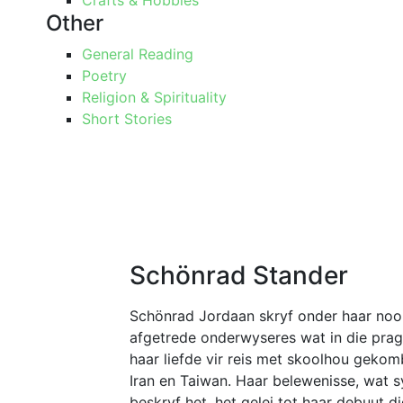
Crafts & Hobbies
Other
General Reading
Poetry
Religion & Spirituality
Short Stories
Schönrad Stander
Schönrad Jordaan skryf onder haar nooie
afgetrede onderwyseres wat in die prag
haar liefde vir reis met skoolhou gekom
Iran en Taiwan. Haar belewenisse, wat sy
beskryf het, het gelei tot haar debuut d