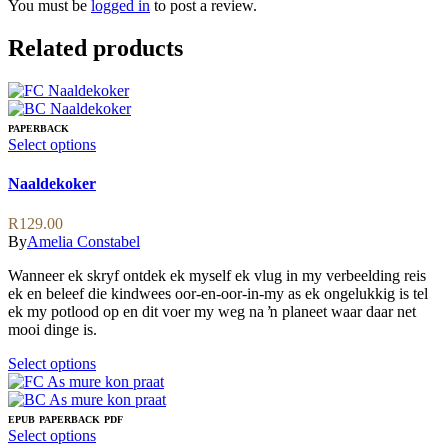
You must be
logged in
to post a review.
Related products
PAPERBACK
This
Select options
product
has
Naaldekoker
multiple
variants.
R
129.00
The
By
Amelia Constabel
options
may
Wanneer ek skryf ontdek ek myself ek vlug in my verbeelding reis
be
ek en beleef die kindwees oor-en-oor-in-my as ek ongelukkig is tel
chosen
ek my potlood op en dit voer my weg na ŉ planeet waar daar net
on
mooi dinge is.
the
product
This
Select options
page
product
has
multiple
EPUB
PAPERBACK
PDF
variants.
This
Select options