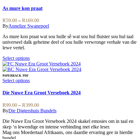
The
product
options
has
As mure kon praat
may
multiple
be
variants.
Price
R
59.00
–
R
169.00
chosen
The
range:
By
Annelize Swanepoel
on
options
R59.00
the
may
As mure kon praat wat sou hulle sê wat sou hul fluister sou hul taal
through
product
be
universeel dalk geheime deel of sou hulle verwronge verhale van die
R169.00
page
chosen
lewe vertel.
on
the
This
Select options
product
product
page
has
multiple
PAPERBACK
PDF
variants.
This
Select options
The
product
options
has
Die Nuwe Era Groot Verseboek 2024
may
multiple
be
variants.
Price
R
99.00
–
R
399.00
chosen
The
range:
By
Die Digtershuis Bundels
on
options
R99.00
the
may
Die Nuwe Era Groot Verseboek 2024 skakel emosies om in taal en
through
product
be
skep ‘n lewendige en intense verbinding met elke leser.
R399.00
page
chosen
Mag ons Moedertaal Afrikaans, ons daardie ervaring gee in hierdie
on
bundel.