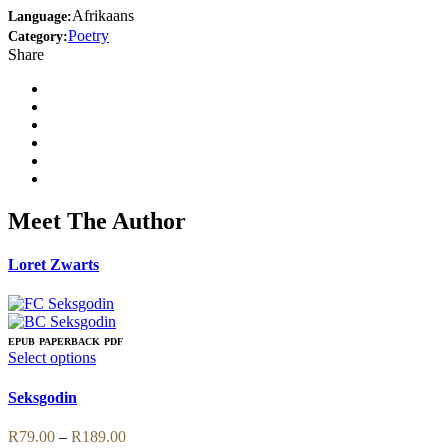
Afrikaans
Language:
Poetry
Category:
Share
Meet The Author
Loret Zwarts
EPUB
PAPERBACK
PDF
This
Select options
product
has
Seksgodin
multiple
variants.
Price
R
79.00
–
R
189.00
The