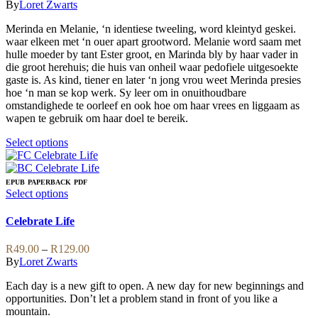
range:
By
Loret Zwarts
options
R79.00
may
Merinda en Melanie, ‘n identiese tweeling, word kleintyd geskei.
through
be
waar elkeen met ‘n ouer apart grootword. Melanie word saam met
R189.00
chosen
hulle moeder by tant Ester groot, en Marinda bly by haar vader in
on
die groot herehuis; die huis van onheil waar pedofiele uitgesoekte
the
gaste is. As kind, tiener en later ‘n jong vrou weet Merinda presies
product
hoe ‘n man se kop werk. Sy leer om in onuithoudbare
page
omstandighede te oorleef en ook hoe om haar vrees en liggaam as
wapen te gebruik om haar doel te bereik.
This
Select options
product
has
multiple
EPUB
PAPERBACK
PDF
variants.
This
Select options
The
product
options
has
Celebrate Life
may
multiple
be
variants.
Price
R
49.00
–
R
129.00
chosen
The
range:
By
Loret Zwarts
on
options
R49.00
the
may
Each day is a new gift to open. A new day for new beginnings and
through
product
be
opportunities. Don’t let a problem stand in front of you like a
R129.00
page
chosen
mountain.