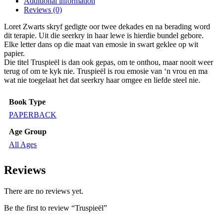
Additional information
multiple
Reviews (0)
variants.
The
Loret Zwarts skryf gedigte oor twee dekades en na berading word
options
dit terapie. Uit die seerkry in haar lewe is hierdie bundel gebore.
may
Elke letter dans op die maat van emosie in swart geklee op wit
be
papier.
chosen
Die titel Truspieël is dan ook gepas, om te onthou, maar nooit weer
on
terug of om te kyk nie. Truspieël is rou emosie van ‘n vrou en ma
the
wat nie toegelaat het dat seerkry haar omgee en liefde steel nie.
product
page
Book Type
PAPERBACK
Age Group
All Ages
Reviews
There are no reviews yet.
Be the first to review “Truspieël”