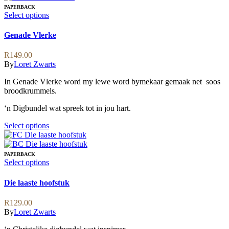
multiple
PAPERBACK
variants.
This
Select options
The
product
options
has
Genade Vlerke
may
multiple
be
variants.
R
149.00
chosen
The
By
Loret Zwarts
on
options
the
may
In Genade Vlerke word my lewe word bymekaar gemaak net soos
product
be
broodkrummels.
page
chosen
on
‘n Digbundel wat spreek tot in jou hart.
the
product
This
Select options
page
product
has
multiple
PAPERBACK
variants.
This
Select options
The
product
options
has
Die laaste hoofstuk
may
multiple
be
variants.
R
129.00
chosen
The
By
Loret Zwarts
on
options
the
may