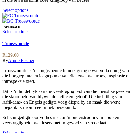
in die lewe se soms bose kringloop van keuses.
This
Select options
product
has
multiple
PAPERBACK
variants.
This
Select options
The
product
options
has
Trooswoorde
may
multiple
be
variants.
R
129.00
chosen
The
By
Anine Fischer
on
options
the
may
Trooswoorde is ‘n aangrypende bundel gedigte wat verkenning van
product
be
die hoogtepunte en laagtepunte van die lewe, wat troos, inspirasie en
page
chosen
introspeksie bied.
on
the
Dit is ‘n huldeblyk aan die veerkragtigheid van die menslike gees en
product
die skoonheid van blywende liefde en geloof. Die insluiting van
page
Afrikaans- en Engels gedigte voeg diepte by en maak die werk
toeganklik maar meer uniek persoonlik.
Selfs in gedigte oor verlies is daar ‘n onderstroom van hoop en
veerkragtigheid, wat lesers met ‘n gevoel van vrede laat.
This
Select options