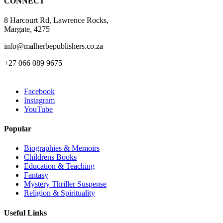
CONNECT
product
page
8 Harcourt Rd, Lawrence Rocks,
Margate, 4275
info@malherbepublishers.co.za
+27 066 089 9675
Facebook
Instagram
YouTube
Popular
Biographies & Memoirs
Childrens Books
Education & Teaching
Fantasy
Mystery Thriller Suspense
Religion & Spirituality
Useful Links