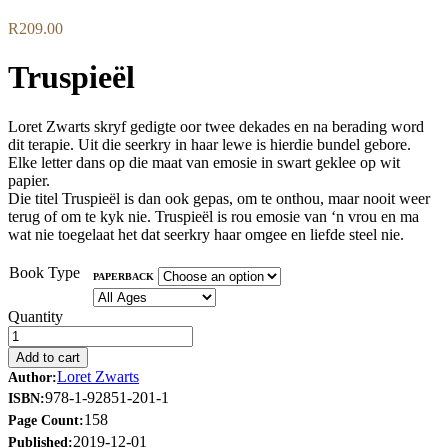
R
209.00
Truspieël
Loret Zwarts skryf gedigte oor twee dekades en na berading word
dit terapie. Uit die seerkry in haar lewe is hierdie bundel gebore.
Elke letter dans op die maat van emosie in swart geklee op wit
papier.
Die titel Truspieël is dan ook gepas, om te onthou, maar nooit weer
terug of om te kyk nie. Truspieël is rou emosie van ‘n vrou en ma
wat nie toegelaat het dat seerkry haar omgee en liefde steel nie.
Book Type
PAPERBACK
Quantity
Add to cart
Loret Zwarts
Author:
978-1-92851-201-1
ISBN:
158
Page Count:
2019-12-01
Published: