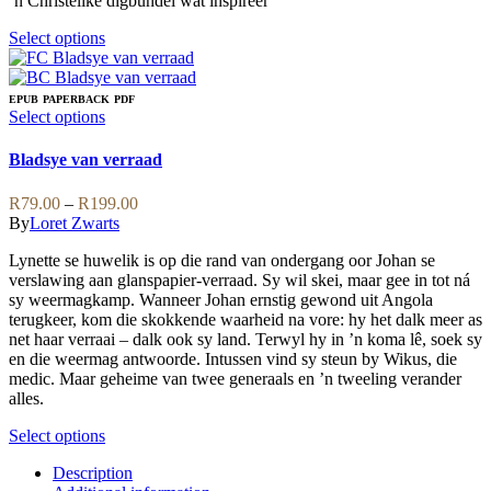
‘n Christelike digbundel wat inspireer
product
be
page
chosen
This
Select options
on
product
the
has
product
multiple
EPUB
PAPERBACK
PDF
page
variants.
This
Select options
The
product
options
has
Bladsye van verraad
may
multiple
be
variants.
Price
R
79.00
–
R
199.00
chosen
The
range:
By
Loret Zwarts
on
options
R79.00
the
may
Lynette se huwelik is op die rand van ondergang oor Johan se
through
product
be
verslawing aan glanspapier-verraad. Sy wil skei, maar gee in tot ná
R199.00
page
chosen
sy weermagkamp. Wanneer Johan ernstig gewond uit Angola
on
terugkeer, kom die skokkende waarheid na vore: hy het dalk meer as
the
net haar verraai – dalk ook sy land. Terwyl hy in ’n koma lê, soek sy
product
en die weermag antwoorde. Intussen vind sy steun by Wikus, die
page
medic. Maar geheime van twee generaals en ’n tweeling verander
alles.
This
Select options
product
Description
has