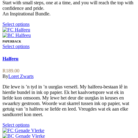
on
Start with small steps, one at a time, and you will reach the top with
the
confidence and pride.
product
An Inspirational Bundle.
page
This
Select options
product
has
multiple
PAPERBACK
variants.
This
Select options
The
product
options
has
Halfeeu
may
multiple
be
variants.
R
189.00
chosen
The
By
Loret Zwarts
on
options
the
may
Die lewe is ’n tyd in ’n uurglas verseël. My halfeeu-bestaan lê in
product
be
hierdie bundel in ink op papier. Ek het kaalvoetspore wat ek in
page
chosen
liefde kon omsoom. My lewe het deur die uurglas in keuses en
on
swaarkry gestroom. Woorde wat skarrel tussen ink op papier, wat
the
getuig van ’n halfeeu se liefde en leed. Vreugdes wat ek aan elke
product
sandkorrel kon meet.
page
This
Select options
product
has