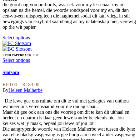
the
die groot nag vou oorhoofs, waar ek voor my lessenaar my oë
product
opslaan na die hemel, die woorde rondspoel voor my en, dit dan
page
een-vir-een uitspoeg teen die naghemel sodat dit kan vlieg, in stil
bewegings van skryf, dit saamhang as my nalatenskap hier, verewig
op die wit papier.
This
Select options
product
has
multiple
EPUB
PAPERBACK
PDF
variants.
This
Select options
The
product
options
has
Slotsom
may
multiple
be
variants.
Price
R
69.00
–
R
189.00
chosen
The
range:
By
Heleen Malherbe
on
options
R69.00
the
may
“Die lewe gee ons ruimte om dit te vul met gedagtes van onthou
through
product
be
wanneer ons vereensaamd voor die oudag staan.
R189.00
page
chosen
Maar dit gee ook aan ons die voorreg om dit te kan dit uithaal en
on
herleef en daarom is daar geen lewe sonder betekenis nie. Jou
the
keuses wat jy maak, bepaal jou lewe of jou lot”
product
Die aangrypende woorde van Heleen Malherbe wat tussen die lyne
page
van elke bladsy vasgevang is gee hoop aan soveel ander vasgevang