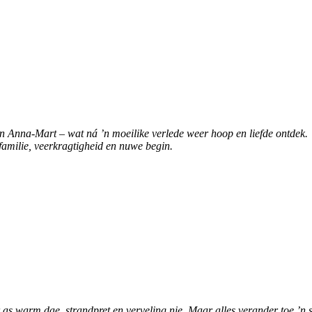
n Anna-Mart – wat ná ’n moeilike verlede weer hoop en liefde ontdek. 
amilie, veerkragtigheid en nuwe begin.
s warm dae, strandpret en verveling nie. Maar alles verander toe ’n 