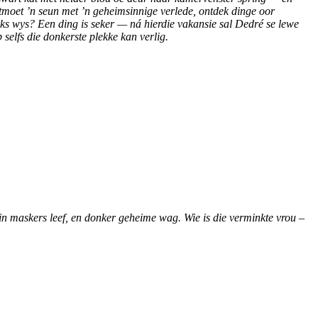
tmoet ’n seun met ’n geheimsinnige verlede, ontdek dinge oor
riks wys? Een ding is seker — ná hierdie vakansie sal Dedré se lewe
selfs die donkerste plekke kan verlig.
n maskers leef, en donker geheime wag. Wie is die verminkte vrou –