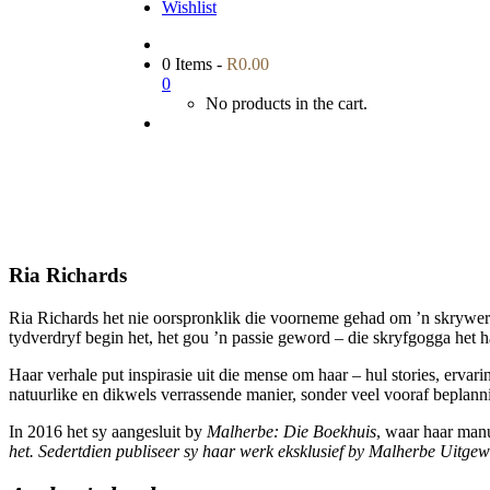
Wishlist
0 Items
-
R
0.00
0
No products in the cart.
Ria Richards
Ria Richards het nie oorspronklik die voorneme gehad om ’n skrywerslo
tydverdryf begin het, het gou ’n passie geword – die skryfgogga het h
Haar verhale put inspirasie uit die mense om haar – hul stories, ervar
natuurlike en dikwels verrassende manier, sonder veel vooraf beplann
In 2016 het sy aangesluit by
Malherbe: Die Boekhuis
, waar haar manu
het. Sedertdien publiseer sy haar werk eksklusief by Malherbe Uitgew