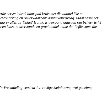
erde eerste indruk haar pad kruis met die aantreklike en
 bewondering en onverklaarbare aantrekkingskrag. Maar wanneer
waag sy alles vir liefde? Hanno is gewoond daaraan om beheer te hê –
ssen kuns, misverstande en groei ontdek hulle dat liefde soms die
’n Vreemdeling versteur hul rustige kleinhoewe, wat geheime,