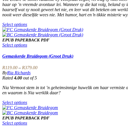
product
be
haar op ’n vreemde avontuur lei. Wanneer sy die kat volg, beland sy
R179.00
page
chosen
haarself wat sy nooit geweet het nie, en leer wat dit beteken om werk
on
nooit weer dieselfde wees nie. Met humor, hart en ŉ tikkie misterie w
the
product
This
Select options
page
product
has
multiple
EPUB
PAPERBACK
PDF
variants.
This
Select options
The
product
options
has
Gemaskerde Bruidegom (Groot Druk)
may
multiple
be
variants.
Price
R
119.00
–
R
379.00
chosen
The
range:
By
Ria Richards
on
options
R119.00
Rated
4.00
out of 5
the
may
through
product
be
Nia Vermoot stem in tot ’n geheimsinnige huwelik om haar vermiste o
R379.00
page
chosen
en waarom is Nia werklik daar?
on
the
This
Select options
product
product
page
has
multiple
EPUB
PAPERBACK
PDF
variants.
This
Select options
The
product