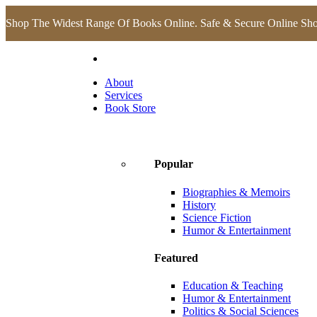
Shop The Widest Range Of Books Online. Safe & Secure Online Sh
About
Services
Book Store
Popular
Biographies & Memoirs
History
Science Fiction
Humor & Entertainment
Featured
Education & Teaching
Humor & Entertainment
Politics & Social Sciences