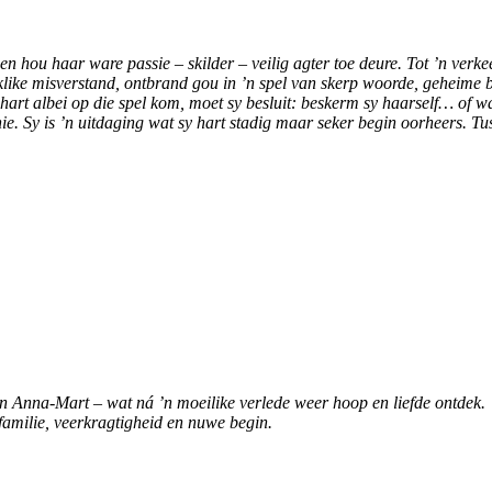
en hou haar ware passie – skilder – veilig agter toe deure. Tot ’n verke
ike misverstand, ontbrand gou in ’n spel van skerp woorde, geheime
hart albei op die spel kom, moet sy besluit: beskerm sy haarself… of 
ie. Sy is ’n uitdaging wat sy hart stadig maar seker begin oorheers. Tu
n Anna-Mart – wat ná ’n moeilike verlede weer hoop en liefde ontdek. 
amilie, veerkragtigheid en nuwe begin.