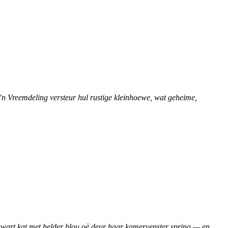
’n Vreemdeling versteur hul rustige kleinhoewe, wat geheime,
swart kat met helder blou oë deur haar kamervenster spring — en