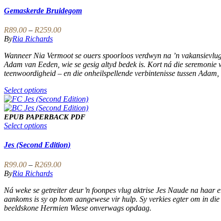
options
has
Gemaskerde Bruidegom
may
multiple
be
variants.
Price
R
89.00
–
R
259.00
chosen
The
range:
By
Ria Richards
on
options
R89.00
the
may
Wanneer Nia Vermoot se ouers spoorloos verdwyn na ’n vakansievlug, 
through
product
be
Adam van Eeden, wie se gesig altyd bedek is. Kort ná die seremonie
R259.00
page
chosen
teenwoordigheid – en die onheilspellende verbintenisse tussen Adam, ’
on
the
This
Select options
product
product
page
has
multiple
EPUB
PAPERBACK
PDF
variants.
This
Select options
The
product
options
has
Jes (Second Edition)
may
multiple
be
variants.
Price
R
99.00
–
R
269.00
chosen
The
range:
By
Ria Richards
on
options
R99.00
the
may
Ná weke se getreiter deur ŉ foonpes vlug aktrise Jes Naude na haar er
through
product
be
aankoms is sy op hom aangewese vir hulp. Sy verkies egter om in die
R269.00
page
chosen
beeldskone Hermien Wiese onverwags opdaag.
on