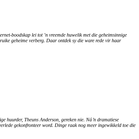
ernet-boodskap lei tot ’n vreemde huwelik met die geheimsinnige
uike geheime verberg. Daar ontdek sy die ware rede vir haar
uidige huurder, Theuns Anderson, gereken nie. Ná ŉ dramatiese
 verlede gekonfronteer word. Dinge raak nog meer ingewikkeld toe die