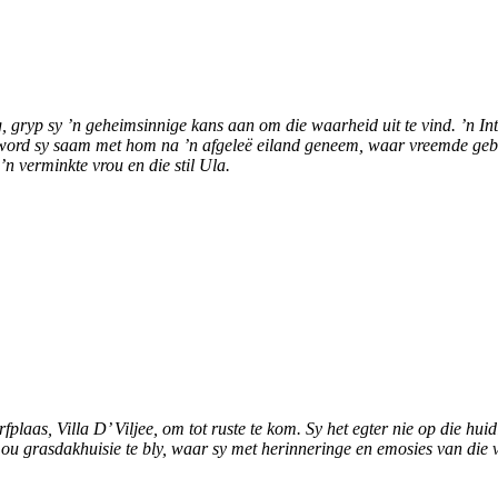
gryp sy ’n geheimsinnige kans aan om die waarheid uit te vind. ’n Int
 word sy saam met hom na ’n afgeleë eiland geneem, waar vreemde gebr
n verminkte vrou en die stil Ula.
fplaas, Villa D’ Viljee, om tot ruste te kom. Sy het egter nie op die h
 ou grasdakhuisie te bly, waar sy met herinneringe en emosies van die