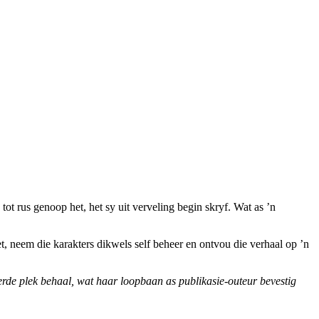
ot rus genoop het, het sy uit verveling begin skryf. Wat as ’n
et, neem die karakters dikwels self beheer en ontvou die verhaal op ’n
derde plek behaal, wat haar loopbaan as publikasie-outeur bevestig