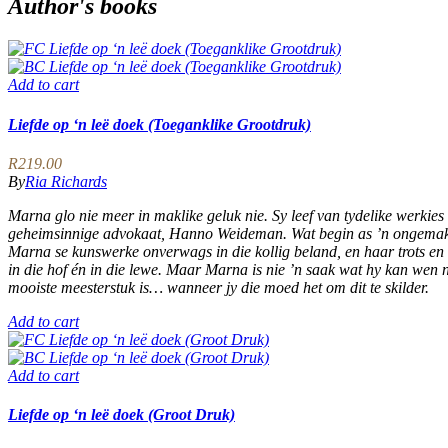
Author's books
Add to cart
Liefde op ‘n leë doek (Toeganklike Grootdruk)
R
219.00
By
Ria Richards
Marna glo nie meer in maklike geluk nie. Sy leef van tydelike werkies 
geheimsinnige advokaat, Hanno Weideman. Wat begin as ’n ongemakl
Marna se kunswerke onverwags in die kollig beland, en haar trots en 
in die hof én in die lewe. Maar Marna is nie ’n saak wat hy kan wen n
mooiste meesterstuk is… wanneer jy die moed het om dit te skilder.
Add to cart
Add to cart
Liefde op ‘n leë doek (Groot Druk)