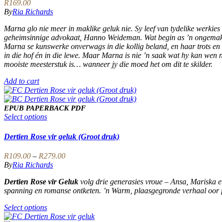
R
169.00
By
Ria Richards
Marna glo nie meer in maklike geluk nie. Sy leef van tydelike werkies 
geheimsinnige advokaat, Hanno Weideman. Wat begin as ’n ongemakl
Marna se kunswerke onverwags in die kollig beland, en haar trots en 
in die hof én in die lewe. Maar Marna is nie ’n saak wat hy kan wen n
mooiste meesterstuk is… wanneer jy die moed het om dit te skilder.
Add to cart
EPUB
PAPERBACK
PDF
This
Select options
product
has
Dertien Rose vir geluk (Groot druk)
multiple
variants.
Price
R
109.00
–
R
279.00
The
range:
By
Ria Richards
options
R109.00
may
Dertien Rose vir Geluk
volg drie generasies vroue – Ansa, Mariska e
through
be
spanning en romanse ontketen. ’n Warm, plaasgegronde verhaal oor f
R279.00
chosen
on
This
Select options
the
product