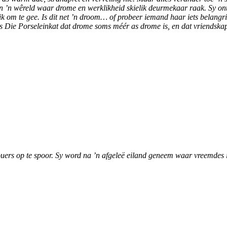
 in ’n wêreld waar drome en werklikheid skielik deurmekaar raak. Sy on
lik om te gee. Is dit net ’n droom… of probeer iemand haar iets belang
ys Die Porseleinkat dat drome soms méér as drome is, en dat vriendskap 
uers op te spoor. Sy word na ’n afgeleë eiland geneem waar vreemdes i