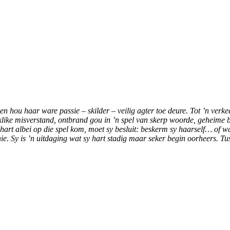
en hou haar ware passie – skilder – veilig agter toe deure. Tot ’n verke
ike misverstand, ontbrand gou in ’n spel van skerp woorde, geheime
hart albei op die spel kom, moet sy besluit: beskerm sy haarself… of 
ie. Sy is ’n uitdaging wat sy hart stadig maar seker begin oorheers. Tu