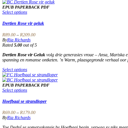
product
has
page
multiple
EPUB
PAPERBACK
PDF
variants.
This
Select options
The
product
options
has
Dertien Rose vir geluk
may
multiple
be
variants.
Price
R
89.00
–
R
209.00
chosen
The
range:
By
Ria Richards
on
options
R89.00
Rated
5.00
out of 5
the
may
through
product
be
Dertien Rose vir Geluk
volg drie generasies vroue – Ansa, Mariska e
R209.00
page
chosen
spanning en romanse ontketen. ’n Warm, plaasgegronde verhaal oor f
on
the
This
Select options
product
product
page
has
multiple
EPUB
PAPERBACK
PDF
variants.
This
Select options
The
product
options
has
Hoefbaai se strandloper
may
multiple
be
variants.
Price
R
69.00
–
R
179.00
chosen
The
range:
By
Ria Richards
on
options
R69.00
the
may
Toe Dedré se somervakansie by Hoefbaai begin, verwag sy niks meer a
through