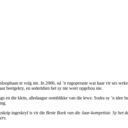
opbaan te volg nie. In 2006, ná ’n rugoperasie wat haar vir ses weke t
aar beetgekry, en sedertdien het sy nie weer opgehou nie.
ings en die klein, alledaagse oomblikke van die lewe. Sodra sy ’n idee h
ing.
skrip ingeskryf is vir die
Beste Boek van die Jaar-kompetisie
. Sy het 
ers.