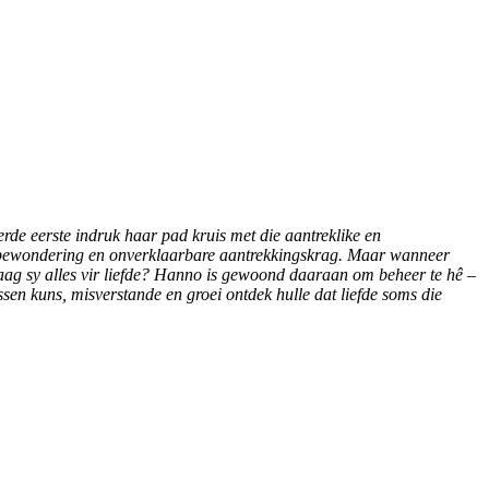
erde eerste indruk haar pad kruis met die aantreklike en
 bewondering en onverklaarbare aantrekkingskrag. Maar wanneer
waag sy alles vir liefde? Hanno is gewoond daaraan om beheer te hê –
ssen kuns, misverstande en groei ontdek hulle dat liefde soms die