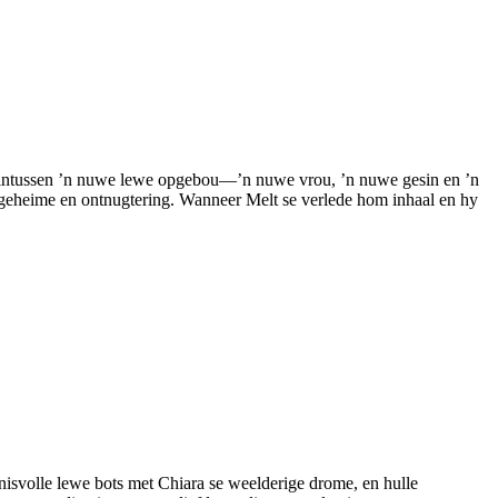
t intussen ’n nuwe lewe opgebou—’n nuwe vrou, ’n nuwe gesin en ’n
 geheime en ontnugtering. Wanneer Melt se verlede hom inhaal en hy
nisvolle lewe bots met Chiara se weelderige drome, en hulle