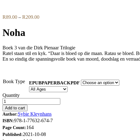
Flip to Back
Price
R
89.00
–
R
209.00
range:
R89.00
Noha
through
R209.00
Boek 3 van die Dirk Pienaar Trilogie
Ratel staan stil en kyk. “Daar is bloed op die maan. Ratau se bloed. Bui
En so eindig die spanningsvolle boek van moord, doodslag en verraad. 
Book Type
EPUB
PAPERBACK
PDF
Quantity
Add to cart
Sybie Kleynhans
Author:
978-1-77632-674-7
ISBN:
164
Page Count:
2021-10-08
Published: