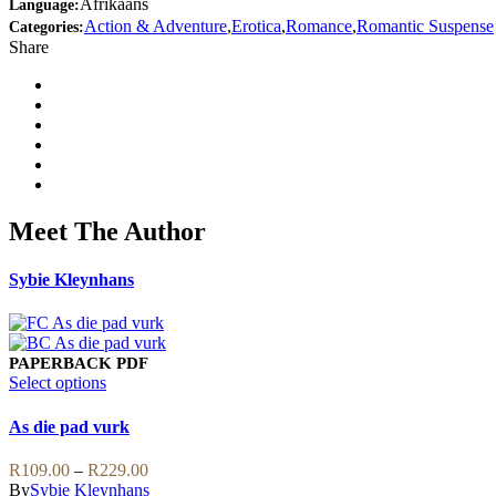
Afrikaans
Language:
Action & Adventure
,
Erotica
,
Romance
,
Romantic Suspense
Categories:
Share
Meet The Author
Sybie Kleynhans
PAPERBACK
PDF
This
Select options
product
has
As die pad vurk
multiple
variants.
Price
R
109.00
–
R
229.00
The
range:
By
Sybie Kleynhans