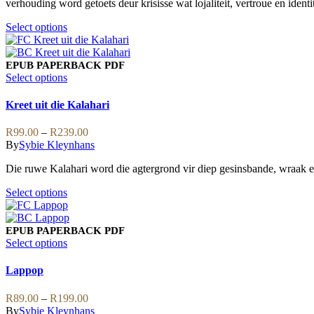
verhouding word getoets deur krisisse wat lojaliteit, vertroue en ident
R229.00
page
chosen
on
This
Select options
the
product
product
has
page
multiple
EPUB
PAPERBACK
PDF
variants.
This
Select options
The
product
options
has
Kreet uit die Kalahari
may
multiple
be
variants.
Price
R
99.00
–
R
239.00
chosen
The
range:
By
Sybie Kleynhans
on
options
R99.00
the
may
Die ruwe Kalahari word die agtergrond vir diep gesinsbande, wraak en
through
product
be
R239.00
page
chosen
This
Select options
on
product
the
has
product
multiple
EPUB
PAPERBACK
PDF
page
variants.
This
Select options
The
product
options
has
Lappop
may
multiple
be
variants.
Price
R
89.00
–
R
199.00
chosen
The
range:
By
Sybie Kleynhans