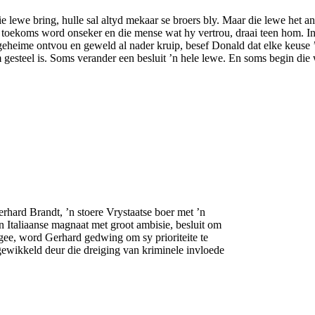
ie lewe bring, hulle sal altyd mekaar se broers bly. Maar die lewe het 
sy toekoms word onseker en die mense wat hy vertrou, draai teen hom. I
geheime ontvou en geweld al nader kruip, besef Donald dat elke keuse ’n
 gesteel is. Soms verander een besluit ’n hele lewe. En soms begin die
rhard Brandt, ’n stoere Vrystaatse boer met ’n
n Italiaanse magnaat met groot ambisie, besluit om
e gee, word Gerhard gedwing om sy prioriteite te
gewikkeld deur die dreiging van kriminele invloede