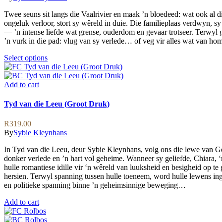
options
R109.00
may
Twee seuns sit langs die Vaalrivier en maak ’n bloedeed: wat ook al d
through
be
ongeluk verloor, stort sy wêreld in duie. Die familieplaas verdwyn, 
R229.00
chosen
— ’n intense liefde wat grense, ouderdom en gevaar trotseer. Terwyl 
on
’n vurk in die pad: vlug van sy verlede… of veg vir alles wat van hom
the
product
This
Select options
page
product
has
multiple
Add to cart
variants.
The
Tyd van die Leeu (Groot Druk)
options
may
R
319.00
be
By
Sybie Kleynhans
chosen
on
In Tyd van die Leeu, deur Sybie Kleynhans, volg ons die lewe van Ge
the
donker verlede en ’n hart vol geheime. Wanneer sy geliefde, Chiara, ‘
product
hulle romantiese idille vir ‘n wêreld van luuksheid en besigheid op t
page
hersien. Terwyl spanning tussen hulle toeneem, word hulle lewens in
en politieke spanning binne ’n geheimsinnige beweging…
Add to cart