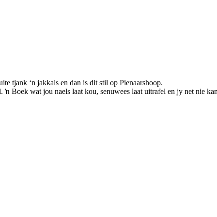
te tjank ‘n jakkals en dan is dit stil op Pienaarshoop.
ŉ Boek wat jou naels laat kou, senuwees laat uitrafel en jy net nie kan 