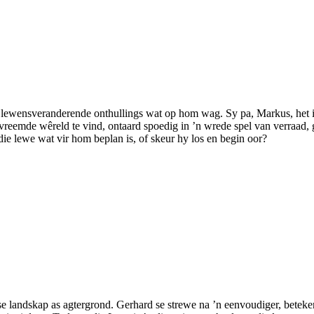
ie lewensveranderende onthullings wat op hom wag. Sy pa, Markus, he
vreemde wêreld te vind, ontaard spoedig in ’n wrede spel van verraad,
ie lewe wat vir hom beplan is, of skeur hy los en begin oor?
se landskap as agtergrond. Gerhard se strewe na ’n eenvoudiger, beteke