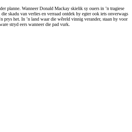
ander planne. Wanneer Donald Mackay skielik sy ouers in ’n tragiese
n die skadu van verlies en verraad ontdek hy egter ook iets onverwags
 prys het. In ’n land waar die wêreld vinnig verander, staan hy voor
 ware stryd eers wanneer die pad vurk.