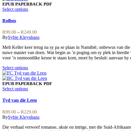
EPUB
PAPERBACK
PDF
This
Select options
product
has
Rolbos
multiple
variants.
Price
R
99.00
–
R
249.00
The
range:
By
Sybie Kleynhans
options
R99.00
may
Melt Keller keer terug na sy pa se plaas in Namibië, onbewus van d
through
be
nuwe manier van doen. Wat begin as ’n poging om sy plek in hierdie 
R249.00
chosen
voor ’n onmoontlike keuse te staan kom, moet hy besluit: aanvaar hy d
on
the
This
Select options
product
product
page
has
multiple
EPUB
PAPERBACK
PDF
variants.
This
Select options
The
product
options
has
Tyd van die Leeu
may
multiple
be
variants.
Price
R
89.00
–
R
229.00
chosen
The
range:
By
Sybie Kleynhans
on
options
R89.00
the
may
Die verhaal verweef romanse, aksie en intrige, met die Suid-Afrikaan
through
product
be