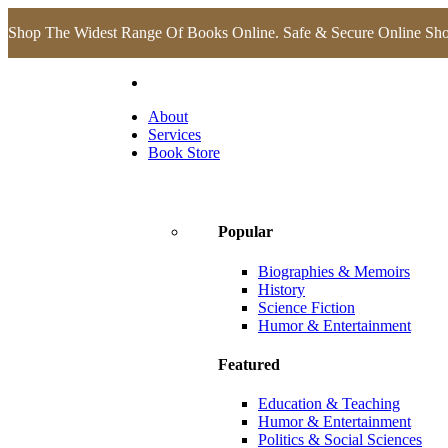
Shop The Widest Range Of Books Online. Safe & Secure Online Sh
About
Services
Book Store
Popular
Biographies & Memoirs
History
Science Fiction
Humor & Entertainment
Featured
Education & Teaching
Humor & Entertainment
Politics & Social Sciences