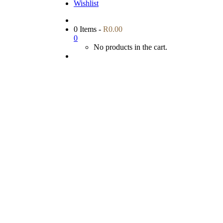
Wishlist
0 Items
-
R
0.00
0
No products in the cart.