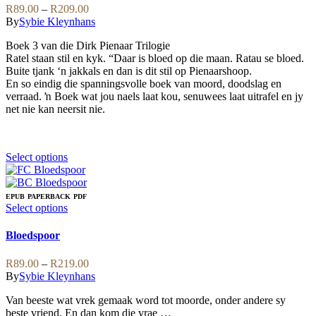
be
variants.
Price
R
89.00
–
R
209.00
chosen
The
range:
By
Sybie Kleynhans
on
options
R89.00
the
may
Boek 3 van die Dirk Pienaar Trilogie
through
product
be
Ratel staan stil en kyk. “Daar is bloed op die maan. Ratau se bloed.
R209.00
page
chosen
Buite tjank ‘n jakkals en dan is dit stil op Pienaarshoop.
on
En so eindig die spanningsvolle boek van moord, doodslag en
the
verraad. ŉ Boek wat jou naels laat kou, senuwees laat uitrafel en jy
product
net nie kan neersit nie.
page
This
Select options
product
has
multiple
EPUB
PAPERBACK
PDF
variants.
This
Select options
The
product
options
has
Bloedspoor
may
multiple
be
variants.
Price
R
89.00
–
R
219.00
chosen
The
range:
By
Sybie Kleynhans
on
options
R89.00
the
may
Van beeste wat vrek gemaak word tot moorde, onder andere sy
through
product
be
beste vriend. En dan kom die vrae …
R219.00