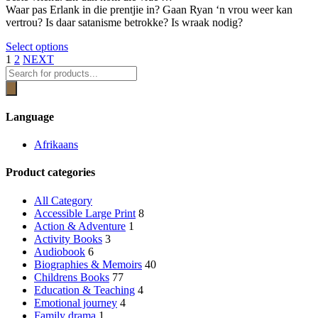
page
chosen
Waar pas Erlank in die prentjie in? Gaan Ryan ‘n vrou weer kan
on
vertrou? Is daar satanisme betrokke? Is wraak nodig?
the
product
This
Select options
page
product
1
2
NEXT
Products
has
search
multiple
variants.
The
Language
options
may
Afrikaans
be
chosen
Product categories
on
the
product
All Category
page
Accessible Large Print
8
Action & Adventure
1
Activity Books
3
Audiobook
6
Biographies & Memoirs
40
Childrens Books
77
Education & Teaching
4
Emotional journey
4
Family drama
1