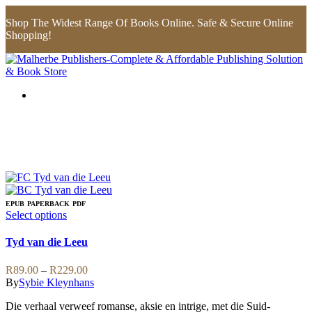
Shop The Widest Range Of Books Online. Safe & Secure Online
Shopping!
EPUB
PAPERBACK
PDF
This
Select options
product
has
Tyd van die Leeu
multiple
variants.
Price
R
89.00
–
R
229.00
The
range:
By
Sybie Kleynhans
options
R89.00
may
Die verhaal verweef romanse, aksie en intrige, met die Suid-
through