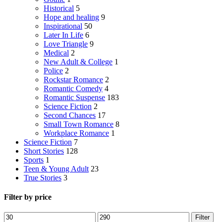
Historical
5
Hope and healing
9
Inspirational
50
Later In Life
6
Love Triangle
9
Medical
2
New Adult & College
1
Police
2
Rockstar Romance
2
Romantic Comedy
4
Romantic Suspense
183
Science Fiction
2
Second Chances
17
Small Town Romance
8
Workplace Romance
1
Science Fiction
7
Short Stories
128
Sports
1
Teen & Young Adult
23
True Stories
3
Filter by price
Min
Max
Filter