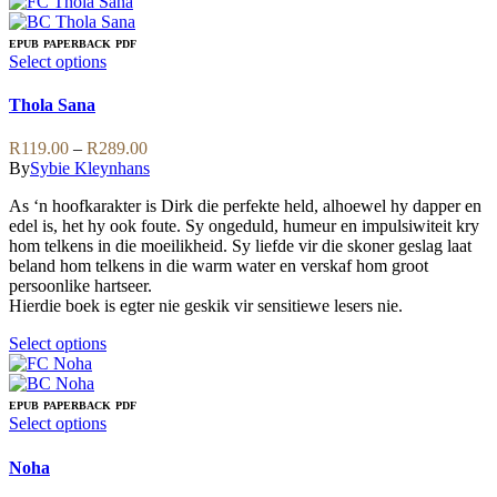
product
has
multiple
EPUB
PAPERBACK
PDF
variants.
This
Select options
The
product
options
has
Thola Sana
may
multiple
be
variants.
Price
R
119.00
–
R
289.00
chosen
The
range:
By
Sybie Kleynhans
on
options
R119.00
the
may
As ‘n hoofkarakter is Dirk die perfekte held, alhoewel hy dapper en
through
product
be
edel is, het hy ook foute. Sy ongeduld, humeur en impulsiwiteit kry
R289.00
page
chosen
hom telkens in die moeilikheid. Sy liefde vir die skoner geslag laat
on
beland hom telkens in die warm water en verskaf hom groot
the
persoonlike hartseer.
product
Hierdie boek is egter nie geskik vir sensitiewe lesers nie.
page
This
Select options
product
has
multiple
EPUB
PAPERBACK
PDF
variants.
This
Select options
The
product
options
has
Noha
may
multiple