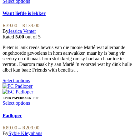
variants.
This
Select options
The
product
options
has
Want liefde is lekker
may
multiple
be
variants.
Price
R
39.00
–
R
139.00
chosen
The
range:
By
Jessica Venter
on
options
R39.00
Rated
5.00
out of 5
the
may
through
product
be
Pieter is lank reeds bewus van die mooie Marlé wat allerhande
R139.00
page
chosen
ongehoorde gevoelens in hom aanwakker, maar hy is bang vir
on
seerkry en dit maak hom skrikkerig om sy hart aan haar toe te
the
vertrou. Daarom maak hy aan Marlé ’n voorstel wat hy dink hulle
product
albei kan baat: Friends with benefits…
page
This
Select options
product
has
multiple
EPUB
PAPERBACK
PDF
variants.
This
Select options
The
product
options
has
Padloper
may
multiple
be
variants.
Price
R
89.00
–
R
209.00
chosen
The
range:
By
Sybie Kleynhans
on
options
R89.00