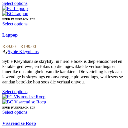
This
Select options
product
has
multiple
EPUB
PAPERBACK
PDF
variants.
This
Select options
The
product
options
has
Lappop
may
multiple
be
variants.
Price
R
89.00
–
R
199.00
chosen
The
range:
By
Sybie Kleynhans
on
options
R89.00
the
may
Sybie Kleynhans se skryfstyl in hierdie boek is diep emosioneel en
through
product
be
karaktergedrewe, en fokus op die ingewikkelde verhoudings en
R199.00
page
chosen
innerlike onstuimigheid van die karakters. Die vertelling is ryk aan
on
lewendige beskrywings en onverwagte plotwendings, wat lesers se
the
aandag betrokke hou soos die verhaal ontvou.
product
page
This
Select options
product
has
multiple
EPUB
PAPERBACK
PDF
variants.
This
Select options
The
product
options
has
Visarend se Roep
may
multiple