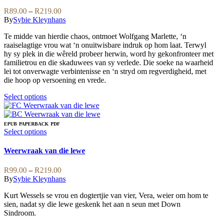
be
variants.
Price
R
89.00
–
R
219.00
chosen
The
range:
By
Sybie Kleynhans
on
options
R89.00
the
may
Te midde van hierdie chaos, ontmoet Wolfgang Marlette, ‘n
through
product
be
raaiselagtige vrou wat ‘n onuitwisbare indruk op hom laat. Terwyl
R219.00
page
chosen
hy sy plek in die wêreld probeer herwin, word hy gekonfronteer met
on
familietrou en die skaduwees van sy verlede. Die soeke na waarheid
the
lei tot onverwagte verbintenisse en ‘n stryd om regverdigheid, met
product
die hoop op versoening en vrede.
page
This
Select options
product
has
multiple
EPUB
PAPERBACK
PDF
variants.
This
Select options
The
product
options
has
Weerwraak van die lewe
may
multiple
be
variants.
Price
R
99.00
–
R
219.00
chosen
The
range:
By
Sybie Kleynhans
on
options
R99.00
the
may
Kurt Wessels se vrou en dogtertjie van vier, Vera, weier om hom te
through
product
be
sien, nadat sy die lewe geskenk het aan n seun met Down
R219.00
page
chosen
Sindroom.