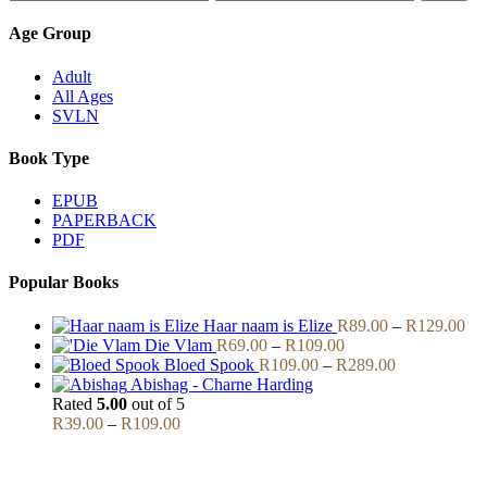
price
price
Age Group
Adult
All Ages
SVLN
Book Type
EPUB
PAPERBACK
PDF
Popular Books
Pri
Haar naam is Elize
R
89.00
–
R
129.00
Price
ran
Die Vlam
R
69.00
–
R
109.00
range:
Price
R8
Bloed Spook
R
109.00
–
R
289.00
R69.00
range:
thr
Abishag - Charne Harding
through
R109.00
R1
Rated
5.00
out of 5
Price
R109.00
through
R
39.00
–
R
109.00
range:
R289.00
R39.00
through