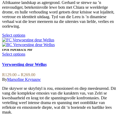
be
Afrikaanse landskap as agtergrond. Gerhard se strewe na ’n
R229.00
chosen
eenvoudiger, betekenisvolle lewe bots met Chiara se weelderige
on
drome, en hulle verhouding word getoets deur krisisse wat lojaliteit,
the
vertroue en identiteit uitdaag. Tyd van die Leeu is ’n dinamiese
product
verhaal wat die leser meeneem na die uiterstes van liefde, verlies en
page
oorlewing.
This
Select options
product
has
multiple
EPUB
PAPERBACK
PDF
variants.
This
Select options
The
product
options
has
Verwoesting deur Wellus
may
multiple
be
variants.
Price
R
129.00
–
R
269.00
chosen
The
range:
By
Marsofine Krynauw
on
options
R129.00
the
may
Die skrywer se skryfstyl is rou, emosioneel en diep meesleurend. Dit
through
product
be
vang die komplekse emosies van die karakters vas, van Zelri se
R269.00
page
chosen
kwesbaarheid en krag tot die spanningsvolle konfrontasies. Die
on
vertelling weef intense drama en spanning met oomblikke van
the
refleksie en emosionele diepte, wat dit ‘n boeiende en hartlike lees
product
maak.
page