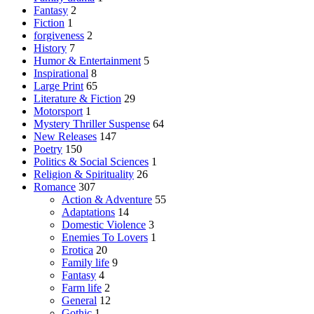
Fantasy
2
Fiction
1
forgiveness
2
History
7
Humor & Entertainment
5
Inspirational
8
Large Print
65
Literature & Fiction
29
Motorsport
1
Mystery Thriller Suspense
64
New Releases
147
Poetry
150
Politics & Social Sciences
1
Religion & Spirituality
26
Romance
307
Action & Adventure
55
Adaptations
14
Domestic Violence
3
Enemies To Lovers
1
Erotica
20
Family life
9
Fantasy
4
Farm life
2
General
12
Gothic
1