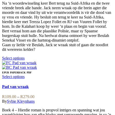
the
may
Na ‘n woordewisseling keer Bert terug na Suid-Afrika en die twee
through
product
be
vriende breek alle bande. Jack neem wraak op die brein agter die
R209.00
page
chosen
moorde en daar vind hy uit wie verantwoordelik is vir die dood van
on
sy vrou en vriende. Hy besluit om terug te keer na Suid-Afrika,
the
hierdie keer met Tereza Lopez Follet en RJ van Vuuren Follet by
product
hom. In die Kalahari koop hy weer ‘n plaas en begin van vooraf.
page
Bert verraai hom aan die plaaslike Polisie, maar sy Spaanse
burgerskap stuit hulle. Na heelwat drama ontmoet hy weer Beulah
Senekal Visser en die hartstog-dinamiet ontplof.
Gaan sy liefde vir Beulah, Jack se wraak stuit of gaan die noodlot
dit weereens kelder?
This
Select options
product
has
multiple
EPUB
PAPERBACK
PDF
variants.
This
Select options
The
product
options
has
Pad van wraak
may
multiple
be
variants.
Price
R
109.00
–
R
279.00
chosen
The
range:
By
Sybie Kleynhans
on
options
R109.00
the
may
Boek 4 – Hierdie roman is propvol intriges en spanning wat jou
through
product
be
vasgekluister hou aan elke bladsy met verrassende gevolge, in so ’n
R279.00