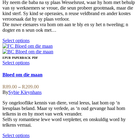
on
Hy neem die baba na sy plaas Wesselsrust, waar hy hom met behulp
the
van sy werknemers se vroue, die seun probeer grootmaak, maar die
product
kind sterf. Sy kind se operasies, n reuse veldbrand en ander kostes
page
veroorsaak dat hy sy plaas verloor.
Die nuwe eienares vra hom om aan te bly en sy het n tweeling; n
dogter en n seun ook met…
This
Select options
product
has
multiple
EPUB
PAPERBACK
PDF
variants.
This
Select options
The
product
options
has
Bloed om die maan
may
multiple
be
variants.
Price
R
89.00
–
R
209.00
chosen
The
range:
By
Sybie Kleynhans
on
options
R89.00
the
may
Sy ongelooflike kennis van diere, veral leeus, laat hom op ‘n
through
product
be
leeuplaas beland. Maar sy verlede, as ‘n oud gevange haal hom
R209.00
page
chosen
telkens in en hy moet van werk verander.
on
Selfs sy romantiese lewe word verpletter, en onskuldig word hy
the
telkens verraai.
product
page
This
Select options