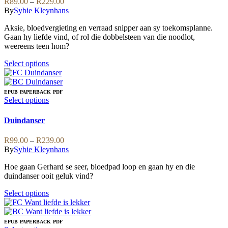
Price
R
89.00
–
R
229.00
chosen
The
range:
By
Sybie Kleynhans
on
options
R89.00
the
may
Aksie, bloedvergieting en verraad snipper aan sy toekomsplanne.
through
product
be
Gaan hy liefde vind, of rol die dobbelsteen van die noodlot,
R229.00
page
chosen
weereens teen hom?
on
the
This
Select options
product
product
page
has
multiple
EPUB
PAPERBACK
PDF
variants.
This
Select options
The
product
options
has
Duindanser
may
multiple
be
variants.
Price
R
99.00
–
R
239.00
chosen
The
range:
By
Sybie Kleynhans
on
options
R99.00
the
may
Hoe gaan Gerhard se seer, bloedpad loop en gaan hy en die
through
product
be
duindanser ooit geluk vind?
R239.00
page
chosen
on
This
Select options
the
product
product
has
page
multiple
EPUB
PAPERBACK
PDF