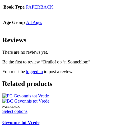
Book Type
PAPERBACK
Age Group
All Ages
Reviews
There are no reviews yet.
Be the first to review “Bruilof op ‘n Sonneblom”
You must be
logged in
to post a review.
Related products
PAPERBACK
This
Select options
product
has
Gevonnis tot Vrede
multiple