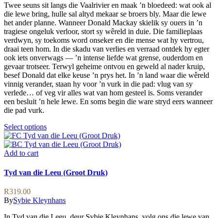
may
Twee seuns sit langs die Vaalrivier en maak ’n bloedeed: wat ook al
through
be
die lewe bring, hulle sal altyd mekaar se broers bly. Maar die lewe
R229.00
chosen
het ander planne. Wanneer Donald Mackay skielik sy ouers in ’n
on
tragiese ongeluk verloor, stort sy wêreld in duie. Die familieplaas
the
verdwyn, sy toekoms word onseker en die mense wat hy vertrou,
product
draai teen hom. In die skadu van verlies en verraad ontdek hy egter
page
ook iets onverwags — ’n intense liefde wat grense, ouderdom en
gevaar trotseer. Terwyl geheime ontvou en geweld al nader kruip,
besef Donald dat elke keuse ’n prys het. In ’n land waar die wêreld
vinnig verander, staan hy voor ’n vurk in die pad: vlug van sy
verlede… of veg vir alles wat van hom gesteel is. Soms verander
een besluit ’n hele lewe. En soms begin die ware stryd eers wanneer
die pad vurk.
This
Select options
product
has
multiple
Add to cart
variants.
The
Tyd van die Leeu (Groot Druk)
options
may
R
319.00
be
By
Sybie Kleynhans
chosen
on
In Tyd van die Leeu, deur Sybie Kleynhans, volg ons die lewe van