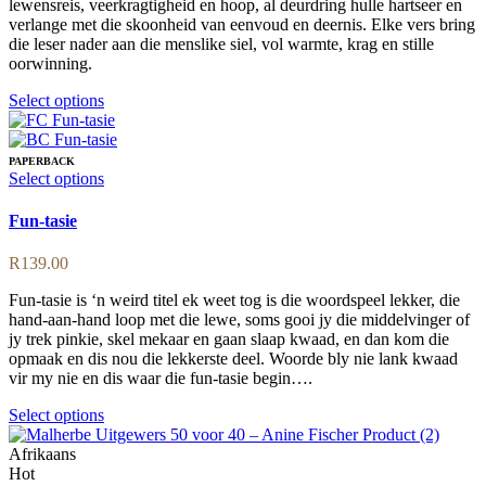
lewensreis, veerkragtigheid en hoop, al deurdring hulle hartseer en
the
verlange met die skoonheid van eenvoud en deernis. Elke vers bring
product
die leser nader aan die menslike siel, vol warmte, krag en stille
page
oorwinning.
This
Select options
product
has
multiple
PAPERBACK
variants.
This
Select options
The
product
options
has
Fun-tasie
may
multiple
be
variants.
R
139.00
chosen
The
on
options
Fun-tasie is ‘n weird titel ek weet tog is die woordspeel lekker, die
the
may
hand-aan-hand loop met die lewe, soms gooi jy die middelvinger of
product
be
jy trek pinkie, skel mekaar en gaan slaap kwaad, en dan kom die
page
chosen
opmaak en dis nou die lekkerste deel. Woorde bly nie lank kwaad
on
vir my nie en dis waar die fun-tasie begin….
the
product
This
Select options
page
product
has
Afrikaans
multiple
Hot