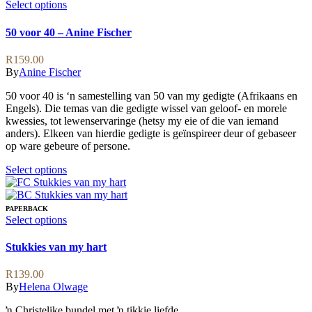
variants.
This
Select options
The
product
options
has
50 voor 40 – Anine Fischer
may
multiple
be
variants.
R
159.00
chosen
The
By
Anine Fischer
on
options
the
may
50 voor 40 is ‘n samestelling van 50 van my gedigte (Afrikaans en
product
be
Engels). Die temas van die gedigte wissel van geloof- en morele
page
chosen
kwessies, tot lewenservaringe (hetsy my eie of die van iemand
on
anders). Elkeen van hierdie gedigte is geïnspireer deur of gebaseer
the
op ware gebeure of persone.
product
page
This
Select options
product
has
multiple
PAPERBACK
variants.
This
Select options
The
product
options
has
Stukkies van my hart
may
multiple
be
variants.
R
139.00
chosen
The
By
Helena Olwage
on
options
the
may
ŉ Christelike bundel met ŉ tikkie liefde