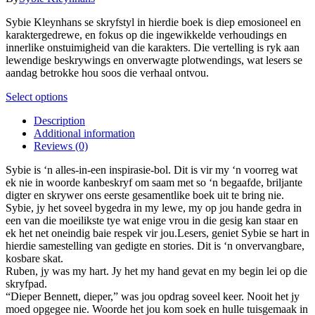
on
options
R89.00
the
may
Sybie Kleynhans se skryfstyl in hierdie boek is diep emosioneel en
through
product
be
karaktergedrewe, en fokus op die ingewikkelde verhoudings en
R199.00
page
chosen
innerlike onstuimigheid van die karakters. Die vertelling is ryk aan
on
lewendige beskrywings en onverwagte plotwendings, wat lesers se
the
aandag betrokke hou soos die verhaal ontvou.
product
page
This
Select options
product
Description
has
Additional information
multiple
Reviews (0)
variants.
The
Sybie is ‘n alles-in-een inspirasie-bol. Dit is vir my ‘n voorreg wat
options
ek nie in woorde kanbeskryf om saam met so ‘n begaafde, briljante
may
digter en skrywer ons eerste gesamentlike boek uit te bring nie.
be
Sybie, jy het soveel bygedra in my lewe, my op jou hande gedra in
chosen
een van die moeilikste tye wat enige vrou in die gesig kan staar en
on
ek het net oneindig baie respek vir jou.Lesers, geniet Sybie se hart in
the
hierdie samestelling van gedigte en stories. Dit is ‘n onvervangbare,
product
kosbare skat.
page
Ruben, jy was my hart. Jy het my hand gevat en my begin lei op die
skryfpad.
“Dieper Bennett, dieper,” was jou opdrag soveel keer. Nooit het jy
moed opgegee nie. Woorde het jou kom soek en hulle tuisgemaak in