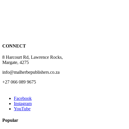
page
variants.
The
options
may
be
chosen
on
the
CONNECT
product
page
8 Harcourt Rd, Lawrence Rocks,
Margate, 4275
info@malherbepublishers.co.za
+27 066 089 9675
Facebook
Instagram
YouTube
Popular