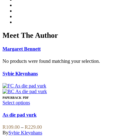
Meet The Author
Margaret Bennett
No products were found matching your selection.
Sybie Kleynhans
PAPERBACK
PDF
This
Select options
product
has
As die pad vurk
multiple
variants.
Price
R
109.00
–
R
229.00
The
range:
By
Sybie Kleynhans
options
R109.00