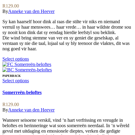
variants.
R
129.00
The
By
Anneke van den Heever
options
may
Sy kan haarself hoor dink al raas die stilte vir niks en niemand
be
verruil sy haar menswees… haar vrede… in haar wildste drome sou
chosen
sy nooit kon dink dat sy eendag hierdie leefstyl sou beklink.
on
Die wind bring stemme van ver en sy geniet die geselskap, al
the
verstaan sy nie die taal, lojaal sal sy bly teenoor die vlaktes, dit was
product
nog goed vir haar.
page
This
Select options
product
has
multiple
PAPERBACK
variants.
This
Select options
The
product
options
has
Somerreën-beloftes
may
multiple
be
variants.
R
129.00
chosen
The
By
Anneke van den Heever
on
options
the
may
Wanneer seisoene verskil, vind ‘n hart verfrissing en vreugde in
product
be
beloftes en herinneringe wat soos somerreën neerdaal. In ‘n wêreld
page
chosen
gevul met uitdaging en emosionele dieptes, verken die gedigte
on