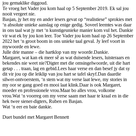
jou gemaklike diggoud.
Te vroeg het Vader jou kom haal op 5 September 2019. Ek sal jou
nooit vergeet nie.
Basjan, jy het my en ander lesers gevat op “realistiese” sprokies met
‘n absolute unieke aanslag op enige gedig. Soveel leemtes was daar
in ons taal wat jy met ‘n kunstigeunieke manier kom vul het. Dankie
vir wat ek by jou kon leer. Toe Vader jou kom haal op 26 September
2022 het ‘n groot boom in ons unieke taal geval. Jy leef voort in
mywoorde en lewe.
Julle drie manne – die hartklop van my woorde.Dankie.
Margaret, wat kan ek meer sê as wat duisende lesers, luisteraars en
bekendes nie weet nie?Digter met die omsingelwoorde, uit die hart
getap . . . traan, lag en gebid.Lees haar verse en dan besef jy dat sy
dit vir jou op die leiklip van jou hart se tafel skryf.Dan daardie
silwer-ontvoerstem, ‘n stem wat my verse laat lewe, my stories in
my oor se gang goed en mooi laat klink.Daar is ook Margaret,
moeder en professionele vrou.Maar bo alles vrou, volkome
vrou.Wat ‘n voorreg om my verse saam met haar te kraal en in die
hek twee siener-digters, Ruben en Basjan.
Wat ‘n eer en baie dankie.
Duet bundel met Margaret Bennett