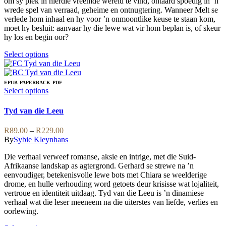
om sy plek in hierdie vreemde wêreld te vind, ontaard spoedig in ’n
product
wrede spel van verraad, geheime en ontnugtering. Wanneer Melt se
page
verlede hom inhaal en hy voor ’n onmoontlike keuse te staan kom,
moet hy besluit: aanvaar hy die lewe wat vir hom beplan is, of skeur
hy los en begin oor?
This
Select options
product
has
multiple
EPUB
PAPERBACK
PDF
variants.
This
Select options
The
product
options
has
Tyd van die Leeu
may
multiple
be
variants.
Price
R
89.00
–
R
229.00
chosen
The
range:
By
Sybie Kleynhans
on
options
R89.00
the
may
Die verhaal verweef romanse, aksie en intrige, met die Suid-
through
product
be
Afrikaanse landskap as agtergrond. Gerhard se strewe na ’n
R229.00
page
chosen
eenvoudiger, betekenisvolle lewe bots met Chiara se weelderige
on
drome, en hulle verhouding word getoets deur krisisse wat lojaliteit,
the
vertroue en identiteit uitdaag. Tyd van die Leeu is ’n dinamiese
product
verhaal wat die leser meeneem na die uiterstes van liefde, verlies en
page
oorlewing.