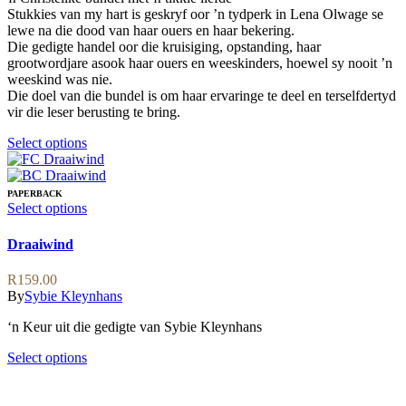
product
be
Stukkies van my hart is geskryf oor ’n tydperk in Lena Olwage se
page
chosen
lewe na die dood van haar ouers en haar bekering.
on
Die gedigte handel oor die kruisiging, opstanding, haar
the
grootwordjare asook haar ouers en weeskinders, hoewel sy nooit ’n
product
weeskind was nie.
page
Die doel van die bundel is om haar ervaringe te deel en terselfdertyd
vir die leser berusting te bring.
This
Select options
product
has
multiple
PAPERBACK
variants.
This
Select options
The
product
options
has
Draaiwind
may
multiple
be
variants.
R
159.00
chosen
The
By
Sybie Kleynhans
on
options
the
may
‘n Keur uit die gedigte van Sybie Kleynhans
product
be
page
chosen
This
Select options
on
product
the
has
product
multiple