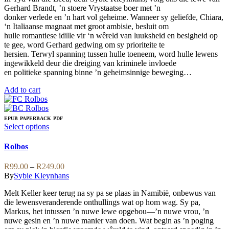
the
Gerhard Brandt, ’n stoere Vrystaatse boer met ’n
product
donker verlede en ’n hart vol geheime. Wanneer sy geliefde, Chiara,
page
‘n Italiaanse magnaat met groot ambisie, besluit om
hulle romantiese idille vir ‘n wêreld van luuksheid en besigheid op
te gee, word Gerhard gedwing om sy prioriteite te
hersien. Terwyl spanning tussen hulle toeneem, word hulle lewens
ingewikkeld deur die dreiging van kriminele invloede
en politieke spanning binne ’n geheimsinnige beweging…
Add to cart
EPUB
PAPERBACK
PDF
This
Select options
product
has
Rolbos
multiple
variants.
Price
R
99.00
–
R
249.00
The
range:
By
Sybie Kleynhans
options
R99.00
may
Melt Keller keer terug na sy pa se plaas in Namibië, onbewus van
through
be
die lewensveranderende onthullings wat op hom wag. Sy pa,
R249.00
chosen
Markus, het intussen ’n nuwe lewe opgebou—’n nuwe vrou, ’n
on
nuwe gesin en ’n nuwe manier van doen. Wat begin as ’n poging
the