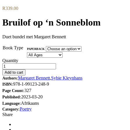
R
339.00
Bruilof op ‘n Sonneblom
Duet bundel met Margaret Bennett
Book Type
PAPERBACK
Quantity
Add to cart
Margaret Bennett
,
Sybie Kleynhans
Authors:
978-1-99123-248-9
ISBN:
327
Page Count:
2023-03-20
Published:
Afrikaans
Language:
Poetry
Category:
Share