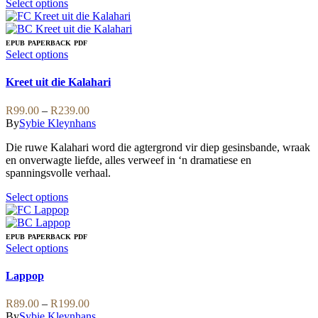
This
Select options
product
has
multiple
EPUB
PAPERBACK
PDF
variants.
This
Select options
The
product
options
has
Kreet uit die Kalahari
may
multiple
be
variants.
Price
R
99.00
–
R
239.00
chosen
The
range:
By
Sybie Kleynhans
on
options
R99.00
the
may
Die ruwe Kalahari word die agtergrond vir diep gesinsbande, wraak
through
product
be
en onverwagte liefde, alles verweef in ‘n dramatiese en
R239.00
page
chosen
spanningsvolle verhaal.
on
the
This
Select options
product
product
page
has
multiple
EPUB
PAPERBACK
PDF
variants.
This
Select options
The
product
options
has
Lappop
may
multiple
be
variants.
Price
R
89.00
–
R
199.00
chosen
The
range:
By
Sybie Kleynhans