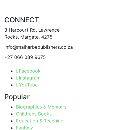
may
be
CONNECT
chosen
on
8 Harcourt Rd, Lawrence
the
Rocks, Margate, 4275
product
info@malherbepublishers.co.za
page
+27 066 089 9675
Facebook
Instagram
YouTube
Popular
Biographies & Memoirs
Childrens Books
Education & Teaching
Fantasy