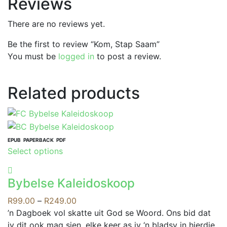
Reviews
There are no reviews yet.
Be the first to review “Kom, Stap Saam”
You must be
logged in
to post a review.
Related products
EPUB
PAPERBACK
PDF
This
Select options
product
has
Bybelse Kaleidoskoop
multiple
variants.
Price
R
99.00
–
R
249.00
The
range:
’n Dagboek vol skatte uit God se Woord. Ons bid dat
options
R99.00
jy dit ook mag sien, elke keer as jy ‘n bladsy in hierdie