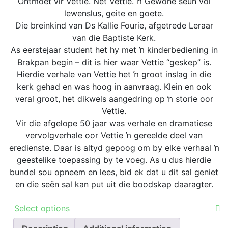
R69.00
Ontmoet vir Vettie. Net Vettie. ŉ Gewone seun vol
may
through
lewenslus, geite en goete.
be
R149.00
Die breinkind van Ds Kallie Fourie, afgetrede Leraar
chosen
van die Baptiste Kerk.
on
As eerstejaar student het hy met ŉ kinderbediening in
the
Brakpan begin – dit is hier waar Vettie “geskep” is.
product
Hierdie verhale van Vettie het ŉ groot inslag in die
page
kerk gehad en was hoog in aanvraag. Klein en ook
veral groot, het dikwels aangedring op ŉ storie oor
Vettie.
Vir die afgelope 50 jaar was verhale en dramatiese
vervolgverhale oor Vettie ŉ gereelde deel van
eredienste. Daar is altyd gepoog om by elke verhaal ŉ
geestelike toepassing by te voeg. As u dus hierdie
bundel sou opneem en lees, bid ek dat u dit sal geniet
en die seën sal kan put uit die boodskap daaragter.
This
Select options
product