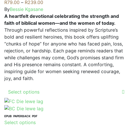
The
Price
R
79.00
–
R
239.00
options
range:
By
Bessie Kgasane
may
R79.00
A heartfelt devotional celebrating the strength and
be
through
faith of biblical women—and the women of today.
chosen
R239.00
Through powerful reflections inspired by Scripture’s
on
bold and resilient heroines, this book offers uplifting
the
“chunks of hope” for anyone who has faced pain, loss,
product
rejection, or hardship. Each page reminds readers that
page
while challenges may come, God’s promises stand firm
and His presence remains constant. A comforting,
inspiring guide for women seeking renewed courage,
joy, and faith.
This
Select options
product
has
multiple
variants.
EPUB
PAPERBACK
PDF
This
Select options
The