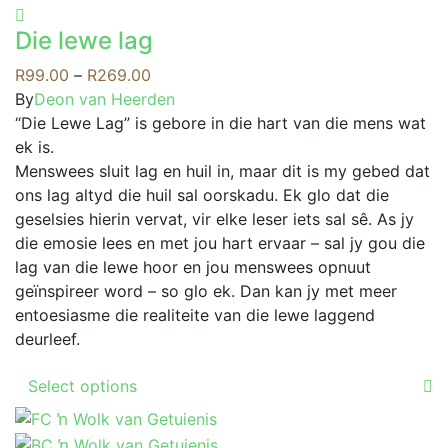
product
options
has
may
Die lewe lag
multiple
be
variants.
Price
R
99.00
–
R
269.00
chosen
The
range:
By
Deon van Heerden
on
options
R99.00
“Die Lewe Lag” is gebore in die hart van die mens wat
the
may
through
ek is.
product
be
R269.00
Menswees sluit lag en huil in, maar dit is my gebed dat
page
chosen
ons lag altyd die huil sal oorskadu. Ek glo dat die
on
geselsies hierin vervat, vir elke leser iets sal sê. As jy
the
die emosie lees en met jou hart ervaar – sal jy gou die
product
lag van die lewe hoor en jou menswees opnuut
page
geïnspireer word – so glo ek. Dan kan jy met meer
entoesiasme die realiteite van die lewe laggend
deurleef.
This
Select options
product
has