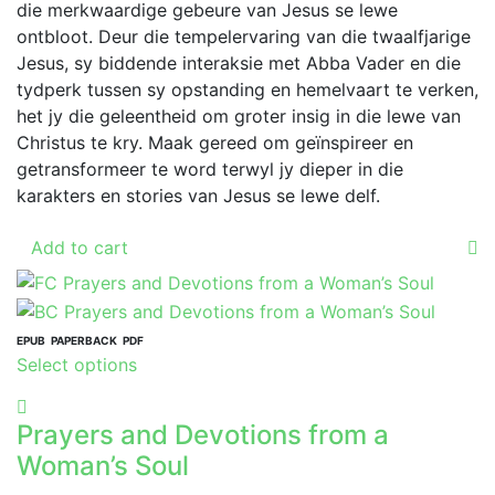
die merkwaardige gebeure van Jesus se lewe
on
ontbloot. Deur die tempelervaring van die twaalfjarige
the
Jesus, sy biddende interaksie met Abba Vader en die
product
tydperk tussen sy opstanding en hemelvaart te verken,
page
het jy die geleentheid om groter insig in die lewe van
Christus te kry. Maak gereed om geïnspireer en
getransformeer te word terwyl jy dieper in die
karakters en stories van Jesus se lewe delf.
Add to cart
EPUB
PAPERBACK
PDF
This
Select options
product
has
Prayers and Devotions from a
multiple
Woman’s Soul
variants.