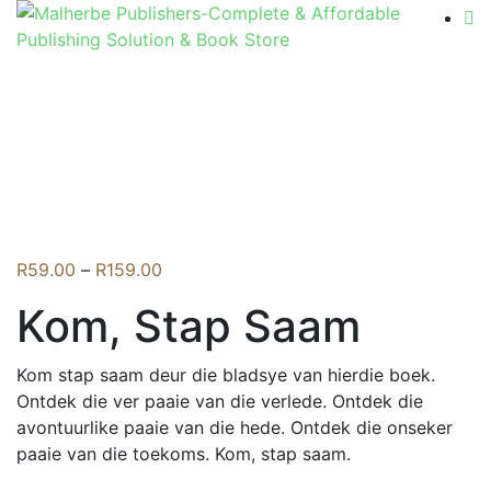
Flip to Back
Price
R
59.00
–
R
159.00
range:
Kom, Stap Saam
R59.00
through
R159.00
Kom stap saam deur die bladsye van hierdie boek.
Ontdek die ver paaie van die verlede. Ontdek die
avontuurlike paaie van die hede. Ontdek die onseker
paaie van die toekoms. Kom, stap saam.