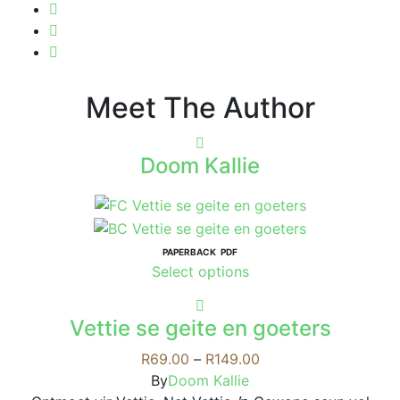
Meet The Author
Doom Kallie
PAPERBACK
PDF
This
Select options
product
has
Vettie se geite en goeters
multiple
variants.
Price
R
69.00
–
R
149.00
The
range:
By
Doom Kallie
options