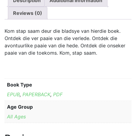
Description
has
Additional information
multiple
Reviews (0)
variants.
The
options
Kom stap saam deur die bladsye van hierdie boek.
may
Ontdek die ver paaie van die verlede. Ontdek die
be
avontuurlike paaie van die hede. Ontdek die onseker
chosen
paaie van die toekoms. Kom, stap saam.
on
the
product
page
Book Type
EPUB
,
PAPERBACK
,
PDF
Age Group
All Ages