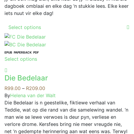
may
through
dagboek omblaai en elke dag ‘n stukkie lees. Elke keer
be
R249.00
iets nuut vir elke dag!
chosen
This
on
Select options
product
the
has
product
multiple
page
variants.
EPUB
PAPERBACK
PDF
This
Select options
The
product
options
has
may
Die Bedelaar
multiple
be
variants.
Price
R
99.00
–
R
209.00
chosen
The
range:
By
Helena van der Walt
on
options
R99.00
Die Bedelaar is n geestelike, fiktiewe verhaal van
the
may
through
Teddie, wat op die rand van die samelewing wandel. ‘n
product
be
R209.00
man wie se lewe verwoes is deur pyn, verliese en
page
chosen
verlore drome. Kersfees bring nie meer vreugde nie,
on
net ‘n gedempte herinnering aan wat eens was. Terwyl