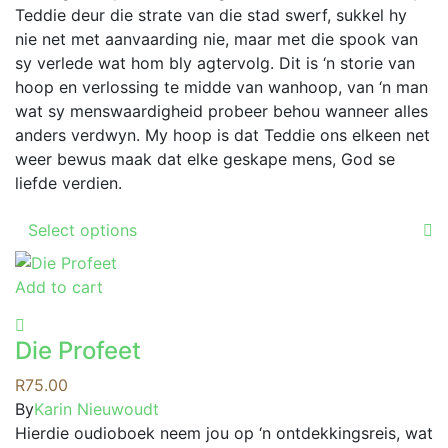
the
Teddie deur die strate van die stad swerf, sukkel hy
product
nie net met aanvaarding nie, maar met die spook van
page
sy verlede wat hom bly agtervolg. Dit is ‘n storie van
hoop en verlossing te midde van wanhoop, van ‘n man
wat sy menswaardigheid probeer behou wanneer alles
anders verdwyn. My hoop is dat Teddie ons elkeen net
weer bewus maak dat elke geskape mens, God se
liefde verdien.
This
Select options
product
has
Add to cart
multiple
variants.
The
Die Profeet
options
R
75.00
may
By
Karin Nieuwoudt
be
Hierdie oudioboek neem jou op ‘n ontdekkingsreis, wat
chosen