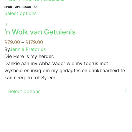
multiple
variants.
EPUB
PAPERBACK
PDF
This
Select options
The
product
options
has
may
‘n Wolk van Getuienis
multiple
be
variants.
Price
R
79.00
–
R
179.00
chosen
The
range:
By
Jennie Pretorius
on
options
R79.00
Die Here is my herder.
the
may
through
Dankie aan my Abba Vader wie my toerus met
product
be
R179.00
wysheid en insig om my gedagtes en dankbaarheid te
page
chosen
kan neerpen tot Sy eer!
on
This
the
Select options
product
product
has
page
multiple
variants.
The
options