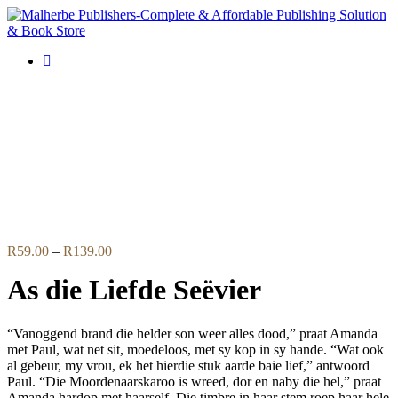
Flip to Back
Price
R
59.00
–
R
139.00
range:
As die Liefde Seëvier
R59.00
through
R139.00
“Vanoggend brand die helder son weer alles dood,” praat Amanda
met Paul, wat net sit, moedeloos, met sy kop in sy hande. “Wat ook
al gebeur, my vrou, ek het hierdie stuk aarde baie lief,” antwoord
Paul. “Die Moordenaarskaroo is wreed, dor en naby die hel,” praat
Amanda hardop met haarself. Die timbre in haar stem roep haar hele