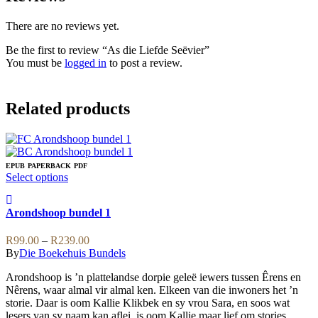
There are no reviews yet.
Be the first to review “As die Liefde Seëvier”
You must be
logged in
to post a review.
Related products
EPUB
PAPERBACK
PDF
This
Select options
product
has
Arondshoop bundel 1
multiple
variants.
Price
The
R
99.00
–
R
239.00
range:
options
By
Die Boekehuis Bundels
R99.00
may
Arondshoop is ’n plattelandse dorpie geleë iewers tussen Êrens en
through
be
Nêrens, waar almal vir almal ken. Elkeen van die inwoners het ’n
R239.00
chosen
storie. Daar is oom Kallie Klikbek en sy vrou Sara, en soos wat
on
lesers van sy naam kan aflei, is oom Kallie maar lief om stories
the