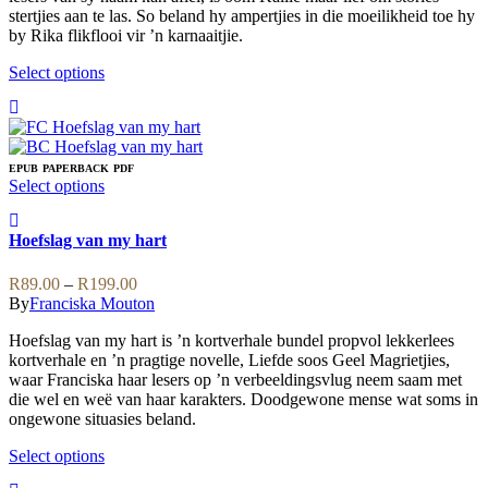
stertjies aan te las. So beland hy ampertjies in die moeilikheid toe hy
product
by Rika flikflooi vir ’n karnaaitjie.
page
This
Select options
product
has
multiple
variants.
The
EPUB
PAPERBACK
PDF
This
Select options
options
product
may
has
be
Hoefslag van my hart
multiple
chosen
variants.
on
Price
The
R
89.00
–
R
199.00
the
range:
options
By
Franciska Mouton
product
R89.00
may
page
Hoefslag van my hart is ’n kortverhale bundel propvol lekkerlees
through
be
kortverhale en ’n pragtige novelle, Liefde soos Geel Magrietjies,
R199.00
chosen
waar Franciska haar lesers op ’n verbeeldingsvlug neem saam met
on
die wel en weë van haar karakters. Doodgewone mense wat soms in
the
ongewone situasies beland.
product
page
This
Select options
product