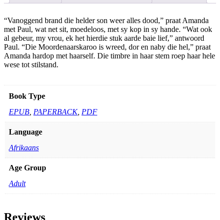
variants.
The
options
“Vanoggend brand die helder son weer alles dood,” praat Amanda
may
met Paul, wat net sit, moedeloos, met sy kop in sy hande. “Wat ook
be
al gebeur, my vrou, ek het hierdie stuk aarde baie lief,” antwoord
chosen
Paul. “Die Moordenaarskaroo is wreed, dor en naby die hel,” praat
on
Amanda hardop met haarself. Die timbre in haar stem roep haar hele
the
wese tot stilstand.
product
page
Book Type
EPUB
,
PAPERBACK
,
PDF
Language
Afrikaans
Age Group
Adult
Reviews