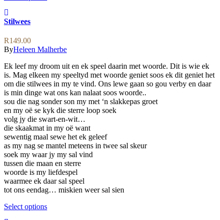
product
has
Stilwees
multiple
variants.
The
R
149.00
options
By
Heleen Malherbe
may
Ek leef my droom uit en ek speel daarin met woorde. Dit is wie ek
be
is. Mag elkeen my speeltyd met woorde geniet soos ek dit geniet het
chosen
om die stilwees in my te vind. Ons lewe gaan so gou verby en daar
on
is min dinge wat ons kan nalaat soos woorde..
the
sou die nag sonder son my met ‘n slakkepas groet
product
en my oë se kyk die sterre loop soek
page
volg jy die swart-en-wit…
die skaakmat in my oë want
sewentig maal sewe het ek geleef
as my nag se mantel meteens in twee sal skeur
soek my waar jy my sal vind
tussen die maan en sterre
woorde is my liefdespel
waarmee ek daar sal speel
tot ons eendag… miskien weer sal sien
This
Select options
product