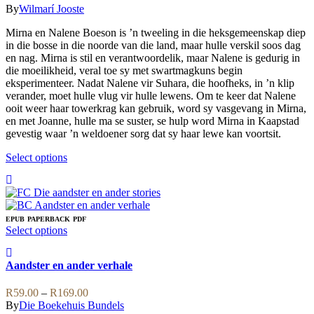
range:
options
By
Wilmarí Jooste
product
R49.00
may
page
Mirna en Nalene Boeson is ’n tweeling in die heksgemeenskap diep
through
be
in die bosse in die noorde van die land, maar hulle verskil soos dag
R139.00
chosen
en nag. Mirna is stil en verantwoordelik, maar Nalene is gedurig in
on
die moeilikheid, veral toe sy met swartmagkuns begin
the
eksperimenteer. Nadat Nalene vir Suhara, die hoofheks, in ’n klip
product
verander, moet hulle vlug vir hulle lewens. Om te keer dat Nalene
page
ooit weer haar towerkrag kan gebruik, word sy vasgevang in Mirna,
en met Joanne, hulle ma se suster, se hulp word Mirna in Kaapstad
gevestig waar ’n weldoener sorg dat sy haar lewe kan voortsit.
This
Select options
product
has
multiple
variants.
The
EPUB
PAPERBACK
PDF
This
Select options
options
product
may
has
be
Aandster en ander verhale
multiple
chosen
variants.
on
Price
The
R
59.00
–
R
169.00
the
range:
options
By
Die Boekehuis Bundels
product