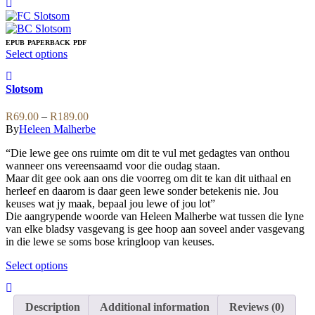
has
multiple
variants.
The
EPUB
PAPERBACK
PDF
This
Select options
options
product
may
has
be
Slotsom
multiple
chosen
variants.
on
Price
The
R
69.00
–
R
189.00
the
range:
options
By
Heleen Malherbe
product
R69.00
may
page
“Die lewe gee ons ruimte om dit te vul met gedagtes van onthou
through
be
wanneer ons vereensaamd voor die oudag staan.
R189.00
chosen
Maar dit gee ook aan ons die voorreg om dit te kan dit uithaal en
on
herleef en daarom is daar geen lewe sonder betekenis nie. Jou
the
keuses wat jy maak, bepaal jou lewe of jou lot”
product
Die aangrypende woorde van Heleen Malherbe wat tussen die lyne
page
van elke bladsy vasgevang is gee hoop aan soveel ander vasgevang
in die lewe se soms bose kringloop van keuses.
This
Select options
product
has
multiple
Description
Additional information
Reviews (0)