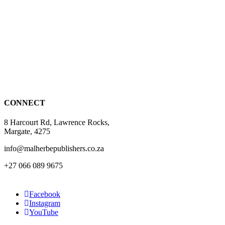
multiple
variants.
The
options
may
be
chosen
on
the
product
page
CONNECT
8 Harcourt Rd, Lawrence Rocks,
Margate, 4275
info@malherbepublishers.co.za
+27 066 089 9675
Facebook
Instagram
YouTube