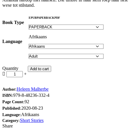
wese tot stilstand.
EPUB
PAPERBACK
PDF
Book Type
Afrikaans
Language
Quantity
Add to cart
Heleen Malherbe
Author:
979-8-48236-332-4
ISBN:
92
Page Count:
2020-08-23
Published:
Afrikaans
Language:
Short Stories
Category:
Share