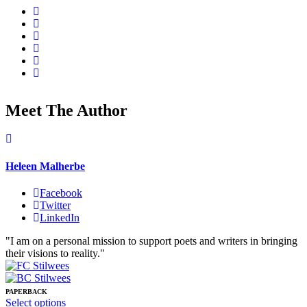
Meet The Author
Heleen Malherbe
Facebook
Twitter
LinkedIn
"I am on a personal mission to support poets and writers in bringing
their visions to reality."
PAPERBACK
This
Select options