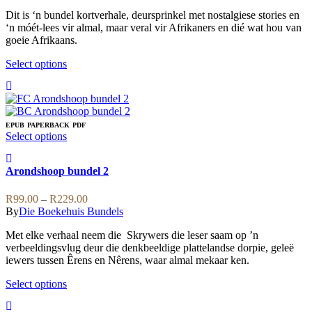
R59.00
may
page
Dit is ‘n bundel kortverhale, deursprinkel met nostalgiese stories en
through
be
‘n móét-lees vir almal, maar veral vir Afrikaners en dié wat hou van
R169.00
chosen
goeie Afrikaans.
on
the
This
Select options
product
product
page
has
multiple
variants.
The
EPUB
PAPERBACK
PDF
This
Select options
options
product
may
has
be
Arondshoop bundel 2
multiple
chosen
variants.
on
Price
The
R
99.00
–
R
229.00
the
range:
options
By
Die Boekehuis Bundels
product
R99.00
may
page
Met elke verhaal neem die Skrywers die leser saam op ’n
through
be
verbeeldingsvlug deur die denkbeeldige plattelandse dorpie, geleë
R229.00
chosen
iewers tussen Êrens en Nêrens, waar almal mekaar ken.
on
the
This
Select options
product
product
page
has