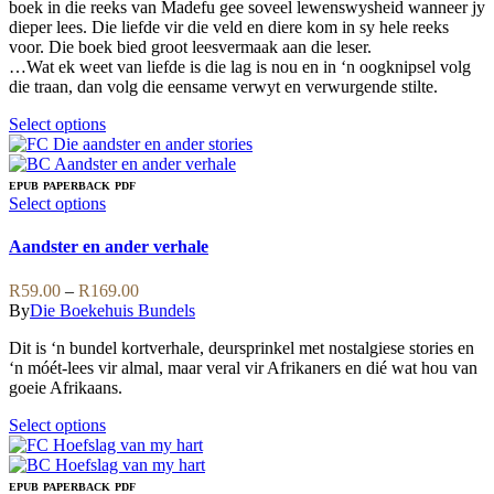
product
be
boek in die reeks van Madefu gee soveel lewenswysheid wanneer jy
R219.00
page
chosen
dieper lees. Die liefde vir die veld en diere kom in sy hele reeks
on
voor. Die boek bied groot leesvermaak aan die leser.
the
…Wat ek weet van liefde is die lag is nou en in ‘n oogknipsel volg
product
die traan, dan volg die eensame verwyt en verwurgende stilte.
page
This
Select options
product
has
multiple
EPUB
PAPERBACK
PDF
variants.
This
Select options
The
product
options
has
Aandster en ander verhale
may
multiple
be
variants.
Price
R
59.00
–
R
169.00
chosen
The
range:
By
Die Boekehuis Bundels
on
options
R59.00
the
may
Dit is ‘n bundel kortverhale, deursprinkel met nostalgiese stories en
through
product
be
‘n móét-lees vir almal, maar veral vir Afrikaners en dié wat hou van
R169.00
page
chosen
goeie Afrikaans.
on
the
This
Select options
product
product
page
has
multiple
EPUB
PAPERBACK
PDF