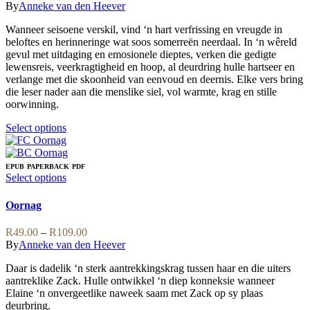
The
By
Anneke van den Heever
options
may
Wanneer seisoene verskil, vind ‘n hart verfrissing en vreugde in
be
beloftes en herinneringe wat soos somerreën neerdaal. In ‘n wêreld
chosen
gevul met uitdaging en emosionele dieptes, verken die gedigte
on
lewensreis, veerkragtigheid en hoop, al deurdring hulle hartseer en
the
verlange met die skoonheid van eenvoud en deernis. Elke vers bring
product
die leser nader aan die menslike siel, vol warmte, krag en stille
page
oorwinning.
This
Select options
product
has
multiple
EPUB
PAPERBACK
PDF
variants.
This
Select options
The
product
options
has
Oornag
may
multiple
be
variants.
Price
R
49.00
–
R
109.00
chosen
The
range:
By
Anneke van den Heever
on
options
R49.00
the
may
Daar is dadelik ‘n sterk aantrekkingskrag tussen haar en die uiters
through
product
be
aantreklike Zack. Hulle ontwikkel ‘n diep konneksie wanneer
R109.00
page
chosen
Elaine ‘n onvergeetlike naweek saam met Zack op sy plaas
on
deurbring.