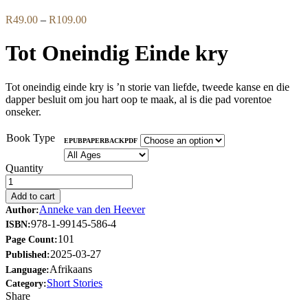
Price
R
49.00
–
R
109.00
range:
R49.00
Tot Oneindig Einde kry
through
R109.00
Tot oneindig einde kry is ’n storie van liefde, tweede kanse en die
dapper besluit om jou hart oop te maak, al is die pad vorentoe
onseker.
Book Type
EPUB
PAPERBACK
PDF
Quantity
Add to cart
Anneke van den Heever
Author:
978-1-99145-586-4
ISBN:
101
Page Count:
2025-03-27
Published:
Afrikaans
Language:
Short Stories
Category:
Share