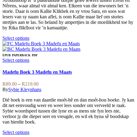
Arondshoop is ’n plattelandse dorpie geleë iewers tussen Êrens en
through
product
be
Nêrens, waar almal vir almal ken. Elkeen van die inwoners het ’n
R239.00
page
chosen
storie. Daar is oom Kallie Klikbek en sy vrou Sara, en soos wat
on
lesers van sy naam kan aflei, is oom Kallie maar lief om stories
the
stertjies aan te las. So beland hy ampertjies in die moeilikheid toe hy
product
by Rika flikflooi vir ’n karnaaitjie.
page
This
Select options
product
has
multiple
EPUB
PAPERBACK
PDF
variants.
This
Select options
The
product
options
has
Madefu Boek 3 Madefu en Maats
may
multiple
be
variants.
Price
R
89.00
–
R
219.00
chosen
The
range:
By
Sybie Kleynhans
on
options
R89.00
the
may
Dié boek is een van daardie moét-hê en dan moét-hou boeke. Jy kan
through
product
be
dit net eenvoudig weer en weer lees sonder om verveeld te raak.
R219.00
page
chosen
Sybie woordspeel tussen die lyne en as mens nie fyn lees nie,
on
verloor jy die dieper seer en vreugde, en wil ek byna sê boodskap
the
van hierdie boek.
product
page
This
Select options