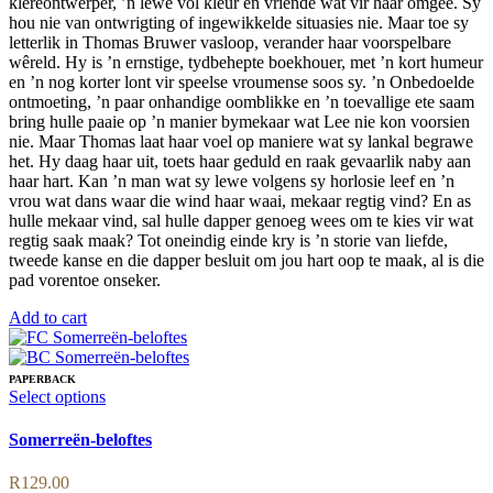
klereontwerper, ’n lewe vol kleur en vriende wat vir haar omgee. Sy
hou nie van ontwrigting of ingewikkelde situasies nie. Maar toe sy
letterlik in Thomas Bruwer vasloop, verander haar voorspelbare
wêreld. Hy is ’n ernstige, tydbehepte boekhouer, met ’n kort humeur
en ’n nog korter lont vir speelse vroumense soos sy. ’n Onbedoelde
ontmoeting, ’n paar onhandige oomblikke en ’n toevallige ete saam
bring hulle paaie op ’n manier bymekaar wat Lee nie kon voorsien
nie. Maar Thomas laat haar voel op maniere wat sy lankal begrawe
het. Hy daag haar uit, toets haar geduld en raak gevaarlik naby aan
haar hart. Kan ’n man wat sy lewe volgens sy horlosie leef en ’n
vrou wat dans waar die wind haar waai, mekaar regtig vind? En as
hulle mekaar vind, sal hulle dapper genoeg wees om te kies vir wat
regtig saak maak? Tot oneindig einde kry is ’n storie van liefde,
tweede kanse en die dapper besluit om jou hart oop te maak, al is die
pad vorentoe onseker.
Add to cart
PAPERBACK
This
Select options
product
has
Somerreën-beloftes
multiple
variants.
R
129.00