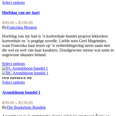
variants.
This
Select options
The
product
options
has
Hoefslag van my hart
may
multiple
be
variants.
Price
R
89.00
–
R
199.00
chosen
The
range:
By
Franciska Mouton
on
options
R89.00
the
may
Hoefslag van my hart is ’n kortverhale bundel propvol lekkerlees
through
product
be
kortverhale en ’n pragtige novelle, Liefde soos Geel Magrietjies,
R199.00
page
chosen
waar Franciska haar lesers op ’n verbeeldingsvlug neem saam met
on
die wel en weë van haar karakters. Doodgewone mense wat soms in
the
ongewone situasies beland.
product
page
This
Select options
product
has
multiple
EPUB
PAPERBACK
PDF
variants.
This
Select options
The
product
options
has
Arondshoop bundel 1
may
multiple
be
variants.
Price
R
99.00
–
R
239.00
chosen
The
range:
By
Die Boekehuis Bundels
on
options
R99.00
the
may