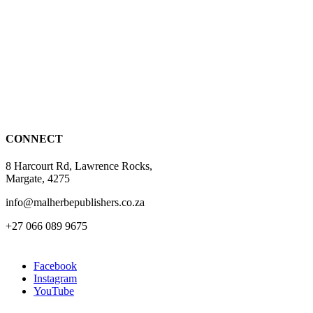
product
has
multiple
variants.
The
options
may
be
chosen
on
the
CONNECT
product
page
8 Harcourt Rd, Lawrence Rocks,
Margate, 4275
info@malherbepublishers.co.za
+27 066 089 9675
Facebook
Instagram
YouTube