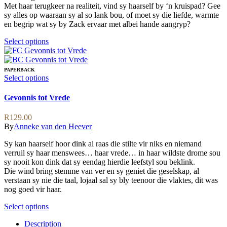
the
Met haar terugkeer na realiteit, vind sy haarself by ‘n kruispad? Gee
product
sy alles op waaraan sy al so lank bou, of moet sy die liefde, warmte
page
en begrip wat sy by Zack ervaar met albei hande aangryp?
This
Select options
product
has
multiple
PAPERBACK
variants.
This
Select options
The
product
options
has
Gevonnis tot Vrede
may
multiple
be
variants.
R
129.00
chosen
The
By
Anneke van den Heever
on
options
the
may
Sy kan haarself hoor dink al raas die stilte vir niks en niemand
product
be
verruil sy haar menswees… haar vrede… in haar wildste drome sou
page
chosen
sy nooit kon dink dat sy eendag hierdie leefstyl sou beklink.
on
Die wind bring stemme van ver en sy geniet die geselskap, al
the
verstaan sy nie die taal, lojaal sal sy bly teenoor die vlaktes, dit was
product
nog goed vir haar.
page
This
Select options
product
Description
has