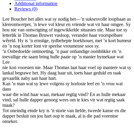
Additional information
multiple
Reviews (0)
variants.
The
Lee Boucher het alles wat sy nodig het—’n suksesvolle loopbaan as
options
klereontwerper, ’n lewe vol kleur en vriende wat vir haar omgee. Sy
may
hou nie van ontwrigting of ingewikkelde situasies nie. Maar toe sy
be
letterlik in Thomas Bruwer vasloop, verander haar voorspelbare
chosen
wêreld. Hy is ’n ernstige, tydbehepte boekhouer, met ’n kort humeur
on
en ’n nog korter lont vir speelse vroumense soos sy.
the
’n Onbedoelde ontmoeting, ’n paar onhandige oomblikke en ’n
product
toevallige ete saam bring hulle paaie op ’n manier bymekaar wat
page
Lee
nie kon voorsien nie. Maar Thomas laat haar voel op maniere wat sy
lankal begrawe het. Hy daag haar uit, toets haar geduld en raak
gevaarlik naby aan haar hart.
Kan ’n man wat sy lewe volgens sy horlosie leef en ’n vrou wat
dans
waar die wind haar waai, mekaar regtig vind? En as hulle mekaar
vind, sal hulle dapper genoeg wees om te kies vir wat regtig saak
maak?
Tot oneindig einde kry is ’n storie van liefde, tweede kanse en die
dapper besluit om jou hart oop te maak, al is die pad vorentoe
onseker.