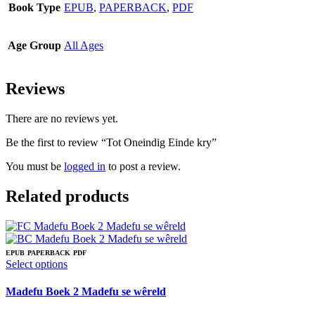
Book Type
EPUB
,
PAPERBACK
,
PDF
Age Group
All Ages
Reviews
There are no reviews yet.
Be the first to review “Tot Oneindig Einde kry”
You must be
logged in
to post a review.
Related products
EPUB
PAPERBACK
PDF
This
Select options
product
has
Madefu Boek 2 Madefu se wêreld
multiple
variants.