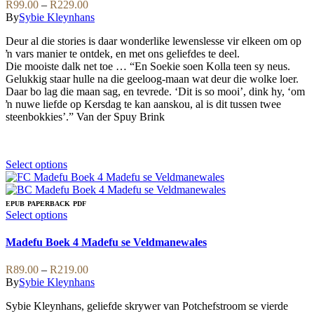
Price
R
99.00
–
R
229.00
The
range:
By
Sybie Kleynhans
options
R99.00
may
Deur al die stories is daar wonderlike lewenslesse vir elkeen om op
through
be
ŉ vars manier te ontdek, en met ons geliefdes te deel.
R229.00
chosen
Die mooiste dalk net toe … “En Soekie soen Kolla teen sy neus.
on
Gelukkig staar hulle na die geeloog-maan wat deur die wolke loer.
the
Daar bo lag die maan sag, en tevrede. ‘Dit is so mooi’, dink hy, ‘om
product
ŉ nuwe liefde op Kersdag te kan aanskou, al is dit tussen twee
page
steenbokkies’.” Van der Spuy Brink
This
Select options
product
has
multiple
EPUB
PAPERBACK
PDF
variants.
This
Select options
The
product
options
has
Madefu Boek 4 Madefu se Veldmanewales
may
multiple
be
variants.
Price
R
89.00
–
R
219.00
chosen
The
range:
By
Sybie Kleynhans
on
options
R89.00
the
may
Sybie Kleynhans, geliefde skrywer van Potchefstroom se vierde
through