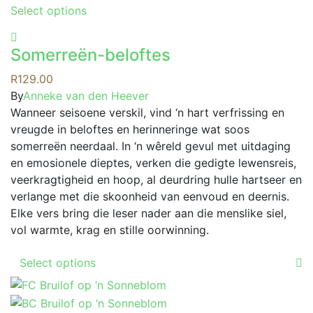
This
Select options
product
has
Somerreën-beloftes
multiple
variants.
R
129.00
The
By
Anneke van den Heever
options
Wanneer seisoene verskil, vind ‘n hart verfrissing en
may
vreugde in beloftes en herinneringe wat soos
be
somerreën neerdaal. In ‘n wêreld gevul met uitdaging
chosen
en emosionele dieptes, verken die gedigte lewensreis,
on
veerkragtigheid en hoop, al deurdring hulle hartseer en
the
verlange met die skoonheid van eenvoud en deernis.
product
Elke vers bring die leser nader aan die menslike siel,
page
vol warmte, krag en stille oorwinning.
This
Select options
product
has
multiple