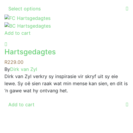
This
Select options
product
has
multiple
Add to cart
variants.
The
options
Hartsgedagtes
may
R
229.00
be
By
Dirk van Zyl
chosen
Dirk van Zyl verkry sy inspirasie vir skryf uit sy eie
on
lewe. Sy oë sien raak wat min mense kan sien, en dit is
the
‘n gawe wat hy ontvang het.
product
page
Add to cart