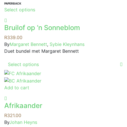
variants.
PAPERBACK
This
Select options
The
product
options
has
may
Bruilof op ‘n Sonneblom
multiple
be
variants.
R
339.00
chosen
The
By
Margaret Bennett
,
Sybie Kleynhans
on
options
Duet bundel met Margaret Bennett
the
may
product
This
be
Select options
page
product
chosen
has
on
multiple
the
Add to cart
variants.
product
The
page
options
Afrikaander
may
R
321.00
be
By
Johan Heyns
chosen