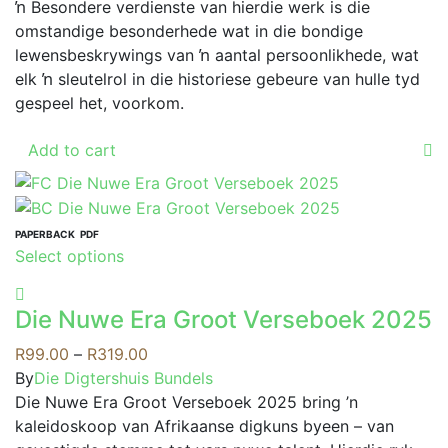
ŉ Besondere verdienste van hierdie werk is die
on
omstandige besonderhede wat in die bondige
the
lewensbeskrywings van ŉ aantal persoonlikhede, wat
product
elk ŉ sleutelrol in die historiese gebeure van hulle tyd
page
gespeel het, voorkom.
Add to cart
PAPERBACK
PDF
This
Select options
product
has
Die Nuwe Era Groot Verseboek 2025
multiple
variants.
Price
R
99.00
–
R
319.00
The
range:
By
Die Digtershuis Bundels
options
R99.00
Die Nuwe Era Groot Verseboek 2025 bring ’n
may
through
kaleidoskoop van Afrikaanse digkuns byeen – van
be