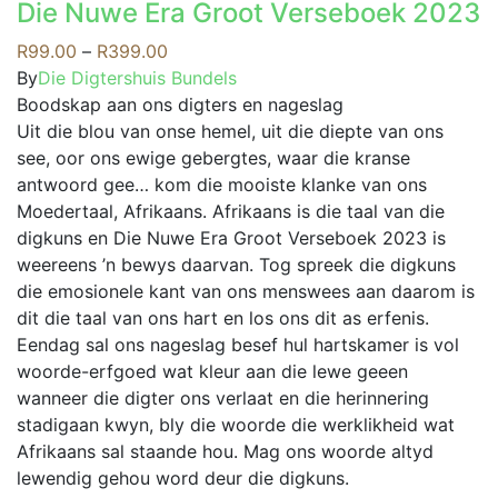
may
Die Nuwe Era Groot Verseboek 2023
multiple
be
variants.
Price
R
99.00
–
R
399.00
chosen
The
range:
By
Die Digtershuis Bundels
on
options
R99.00
Boodskap aan ons digters en nageslag
the
may
through
Uit die blou van onse hemel, uit die diepte van ons
product
be
R399.00
see, oor ons ewige gebergtes, waar die kranse
page
chosen
antwoord gee… kom die mooiste klanke van ons
on
Moedertaal, Afrikaans. Afrikaans is die taal van die
the
digkuns en Die Nuwe Era Groot Verseboek 2023 is
product
weereens ’n bewys daarvan. Tog spreek die digkuns
page
die emosionele kant van ons menswees aan daarom is
dit die taal van ons hart en los ons dit as erfenis.
Eendag sal ons nageslag besef hul hartskamer is vol
woorde-erfgoed wat kleur aan die lewe geeen
wanneer die digter ons verlaat en die herinnering
stadigaan kwyn, bly die woorde die werklikheid wat
Afrikaans sal staande hou. Mag ons woorde altyd
lewendig gehou word deur die digkuns.