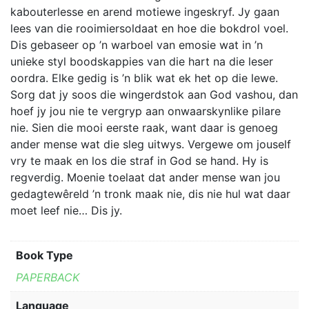
kabouterlesse en arend motiewe ingeskryf. Jy gaan
lees van die rooimiersoldaat en hoe die bokdrol voel.
Dis gebaseer op ’n warboel van emosie wat in ’n
unieke styl boodskappies van die hart na die leser
oordra. Elke gedig is ’n blik wat ek het op die lewe.
Sorg dat jy soos die wingerdstok aan God vashou, dan
hoef jy jou nie te vergryp aan onwaarskynlike pilare
nie. Sien die mooi eerste raak, want daar is genoeg
ander mense wat die sleg uitwys. Vergewe om jouself
vry te maak en los die straf in God se hand. Hy is
regverdig. Moenie toelaat dat ander mense wan jou
gedagtewêreld ’n tronk maak nie, dis nie hul wat daar
moet leef nie… Dis jy.
Book Type
PAPERBACK
Language