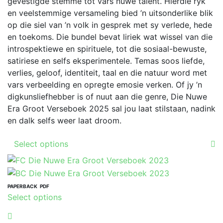
R319.00
gevestigde stemme tot vars nuwe talent. Hierdie ryk
chosen
en veelstemmige versameling bied ’n uitsonderlike blik
on
op die siel van ’n volk in gesprek met sy verlede, hede
the
en toekoms. Die bundel bevat liriek wat wissel van die
product
introspektiewe en spirituele, tot die sosiaal-bewuste,
page
satiriese en selfs eksperimentele. Temas soos liefde,
verlies, geloof, identiteit, taal en die natuur word met
vars verbeelding en opregte emosie verken. Of jy ’n
digkunsliefhebber is of nuut aan die genre, Die Nuwe
Era Groot Verseboek 2025 sal jou laat stilstaan, nadink
en dalk selfs weer laat droom.
This
Select options
product
has
multiple
variants.
PAPERBACK
PDF
This
Select options
The
product
options
has