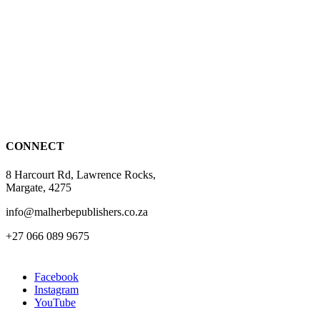
product
has
multiple
variants.
The
options
may
be
chosen
on
the
CONNECT
product
page
8 Harcourt Rd, Lawrence Rocks,
Margate, 4275
info@malherbepublishers.co.za
+27 066 089 9675
Facebook
Instagram
YouTube