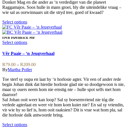
page
Donker Mag en die ander as ‘n verdediger van die planeet
Raggamajos. Soos hulle in mans groei, bly die uiteindelike vraag –
wie sal as oorwinnaars uit die stryd tree, goed of kwaad?
This
Select options
product
has
multiple
EPUB
PAPERBACK
PDF
variants.
This
Select options
The
product
options
has
Vêr Paaie – ‘n Jeugverhaal
may
multiple
be
variants.
Price
R
79.00
–
R
209.00
chosen
The
range:
By
Martha Poller
on
options
R79.00
the
may
Toe sterf sy oupa en laat hy ‘n horlosie agter. Vir een of ander rede
through
product
be
begin Johan dink dat hierdie horlosie glad nie so doodgewoon is nie,
R209.00
page
chosen
maar sy ouers neem hom nie ernstig nie – hulle spot selfs met hom
on
daaroor!
the
Sal Johan ooit weer kan loop? Sal sy boesemvriend nie tóg die
product
verlede agterlaat en weer vir hom kom kuier nie? En sal sy vriendin,
page
vir wie hy so lief is, hom ooit raaksien? Dit is vrae wat hom pla, sal
die horlosie dalk antwoorde bring.
This
Select options