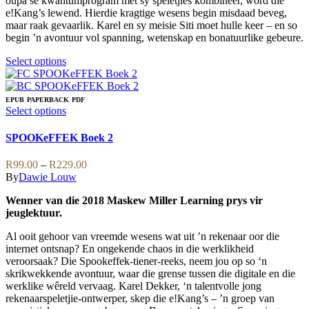
oupa se kwantumprogram met sy speletjies kombineer, word die
e!Kang’s lewend. Hierdie kragtige wesens begin misdaad beveg,
maar raak gevaarlik. Karel en sy meisie Siti moet hulle keer – en so
begin ’n avontuur vol spanning, wetenskap en bonatuurlike gebeure.
This
Select options
product
has
multiple
EPUB
PAPERBACK
PDF
variants.
This
Select options
The
product
options
has
SPOOKeFFEK Boek 2
may
multiple
be
variants.
Price
R
99.00
–
R
229.00
chosen
The
range:
By
Dawie Louw
on
options
R99.00
the
may
Wenner van die 2018 Maskew Miller Learning prys vir
through
product
be
jeuglektuur.
R229.00
page
chosen
on
Al ooit gehoor van vreemde wesens wat uit ’n rekenaar oor die
the
internet ontsnap? En ongekende chaos in die werklikheid
product
veroorsaak? Die Spookeffek-tiener-reeks, neem jou op so ‘n
page
skrikwekkende avontuur, waar die grense tussen die digitale en die
werklike wêreld vervaag. Karel Dekker, ‘n talentvolle jong
rekenaarspeletjie-ontwerper, skep die e!Kang’s – ’n groep van