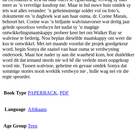
meer as ’n vervelige kusdorp nie. Maar in hul nuwe huis ontdek sy
iets wat alles verander: ’n geheimsinnige solder vol ou foto’s,
dokumente en ’n dagboek wat aan haar ouma, dr. Corine Marais,
behoort het. Corine was ’n briljante walvisnavorser wat dertig jaar
gelede spoorloos verdwyn het nadat sy ’n magtige
ontwikkelingsmaatskappy probeer keer het om Walker Bay se
walvisse te bedreig. Nou beplan dieselfde maatskappy om weer die
kus te ontwikkel. Met net maande voordat die projek goedgekeur
word, begin Sonya die raaisel van haar ouma se verdwyning
ondersoek. Maar hoe nader sy aan die waarheid kom, hoe duideliker
word dit dat iemand steeds nie wil hê die verlede moet oopgekrap
word nie. Tussen walvisse, geheime en gevaar ontdek Sonya dat
sommige stories nooit werklik verdwyn nie , hulle wag net vir die
regte speurder.
Book Type
PAPERBACK
,
PDF
Language
Afrikaans
Age Group
Teen