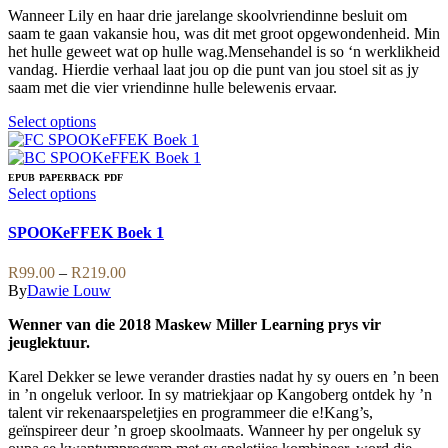
the
may
Wanneer Lily en haar drie jarelange skoolvriendinne besluit om
through
product
be
saam te gaan vakansie hou, was dit met groot opgewondenheid. Min
R139.00
page
chosen
het hulle geweet wat op hulle wag.Mensehandel is so ‘n werklikheid
on
vandag. Hierdie verhaal laat jou op die punt van jou stoel sit as jy
the
saam met die vier vriendinne hulle belewenis ervaar.
product
page
This
Select options
product
has
multiple
EPUB
PAPERBACK
PDF
variants.
This
Select options
The
product
options
has
SPOOKeFFEK Boek 1
may
multiple
be
variants.
Price
R
99.00
–
R
219.00
chosen
The
range:
By
Dawie Louw
on
options
R99.00
the
may
Wenner van die 2018 Maskew Miller Learning prys vir
through
product
be
jeuglektuur.
R219.00
page
chosen
on
Karel Dekker se lewe verander drasties nadat hy sy ouers en ’n been
the
in ’n ongeluk verloor. In sy matriekjaar op Kangoberg ontdek hy ’n
product
talent vir rekenaarspeletjies en programmeer die e!Kang’s,
page
geïnspireer deur ’n groep skoolmaats. Wanneer hy per ongeluk sy