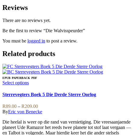
Reviews
There are no reviews yet.
Be the first to review “Die Walvisspeurder”
You must be
logged in
to post a review.
Related products
EPUB
PAPERBACK
PDF
This
Select options
product
has
Sterrevegters Boek 5 Die Derde Sterre Oorlog
multiple
variants.
Price
R
89.00
–
R
209.00
The
range:
By
Eric von Benecke
options
R89.00
may
Die heelal is weer op die rand van vernietiging. Die vreesaanjaende
through
be
planeet Ude Ramazor het reeds twee planete tot stof laat vergaan —
R209.00
chosen
en Talbot is volgende. Maar hierdie keer het die ander stelsels