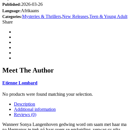
2026-03-26
Published:
Afrikaans
Language:
Mysteries & Thrillers
,
New Releases
,
Teen & Young Adult
Categories:
Share
Meet The Author
Etienne Lombard
No products were found matching your selection.
Description
Additional information
Reviews (0)
Wanneer Sonya Langenhoven gedwing word om saam met haar ma
na Hermanus te trek ná haar ouers se egskeiding, verwag sy niks