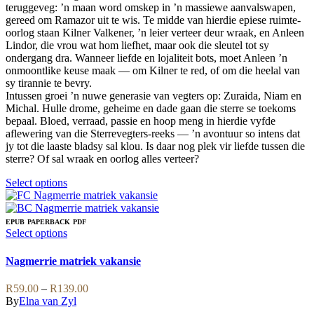
on
teruggeveg: ’n maan word omskep in ’n massiewe aanvalswapen,
the
gereed om Ramazor uit te wis. Te midde van hierdie epiese ruimte-
product
oorlog staan Kilner Valkener, ’n leier verteer deur wraak, en Anleen
page
Lindor, die vrou wat hom liefhet, maar ook die sleutel tot sy
ondergang dra. Wanneer liefde en lojaliteit bots, moet Anleen ’n
onmoontlike keuse maak — om Kilner te red, of om die heelal van
sy tirannie te bevry.
Intussen groei ’n nuwe generasie van vegters op: Zuraida, Niam en
Michal. Hulle drome, geheime en dade gaan die sterre se toekoms
bepaal. Bloed, verraad, passie en hoop meng in hierdie vyfde
aflewering van die Sterrevegters-reeks — ’n avontuur so intens dat
jy tot die laaste bladsy sal klou. Is daar nog plek vir liefde tussen die
sterre? Of sal wraak en oorlog alles verteer?
This
Select options
product
has
multiple
EPUB
PAPERBACK
PDF
variants.
This
Select options
The
product
options
has
Nagmerrie matriek vakansie
may
multiple
be
variants.
Price
R
59.00
–
R
139.00
chosen
The
range:
By
Elna van Zyl
on
options
R59.00