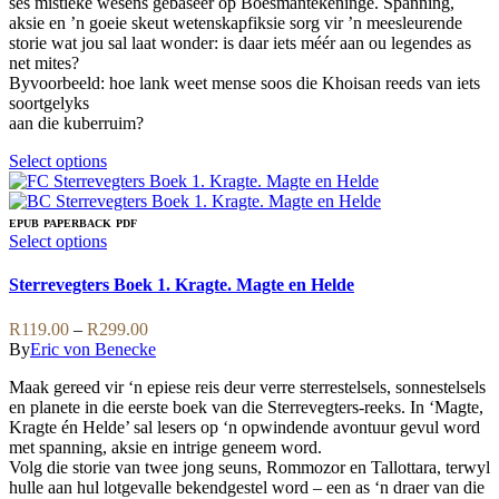
ses mistieke wesens gebaseer op Boesmantekeninge. Spanning,
aksie en ’n goeie skeut wetenskapfiksie sorg vir ’n meesleurende
storie wat jou sal laat wonder: is daar iets méér aan ou legendes as
net mites?
Byvoorbeeld: hoe lank weet mense soos die Khoisan reeds van iets
soortgelyks
aan die kuberruim?
This
Select options
product
has
multiple
EPUB
PAPERBACK
PDF
variants.
This
Select options
The
product
options
has
Sterrevegters Boek 1. Kragte. Magte en Helde
may
multiple
be
variants.
Price
R
119.00
–
R
299.00
chosen
The
range:
By
Eric von Benecke
on
options
R119.00
the
may
Maak gereed vir ‘n epiese reis deur verre sterrestelsels, sonnestelsels
through
product
be
en planete in die eerste boek van die Sterrevegters-reeks. In ‘Magte,
R299.00
page
chosen
Kragte én Helde’ sal lesers op ‘n opwindende avontuur gevul word
on
met spanning, aksie en intrige geneem word.
the
Volg die storie van twee jong seuns, Rommozor en Tallottara, terwyl
product
hulle aan hul lotgevalle bekendgestel word – een as ‘n draer van die