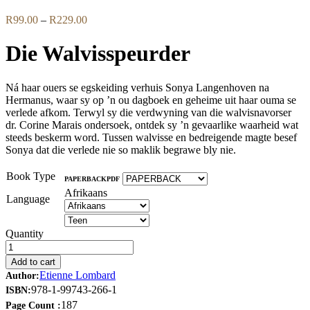
Price
R
99.00
–
R
229.00
range:
R99.00
Die Walvisspeurder
through
R229.00
Ná haar ouers se egskeiding verhuis Sonya Langenhoven na
Hermanus, waar sy op ’n ou dagboek en geheime uit haar ouma se
verlede afkom. Terwyl sy die verdwyning van die walvisnavorser
dr. Corine Marais ondersoek, ontdek sy ’n gevaarlike waarheid wat
steeds beskerm word. Tussen walvisse en bedreigende magte besef
Sonya dat die verlede nie so maklik begrawe bly nie.
Book Type
PAPERBACK
PDF
Afrikaans
Language
Quantity
Add to cart
Etienne Lombard
Author:
978-1-99743-266-1
ISBN:
187
Page Count :