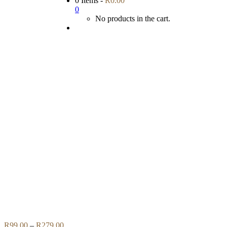
0 Items
-
R
0.00
0
No products in the cart.
Flip to Back
Price
R
99.00
–
R
279.00