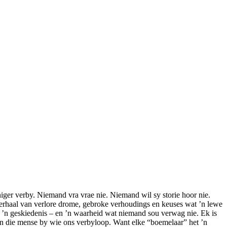
iger verby. Niemand vra vrae nie. Niemand wil sy storie hoor nie.
verhaal van verlore drome, gebroke verhoudings en keuses wat ’n lewe
m, ’n geskiedenis – en ’n waarheid wat niemand sou verwag nie. Ek is
s in die mense by wie ons verbyloop. Want elke “boemelaar” het ’n