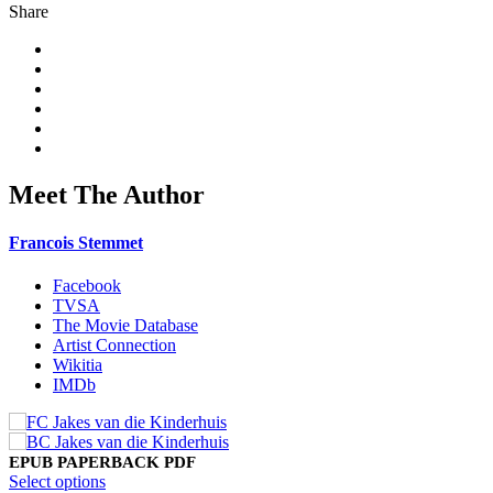
Share
Meet The Author
Francois Stemmet
Facebook
TVSA
The Movie Database
Artist Connection
Wikitia
IMDb
EPUB
PAPERBACK
PDF
This
Select options