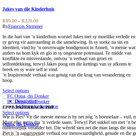
product
has
Jakes van die Kinderhuis
multiple
variants.
Price
R
89.00
–
R
229.00
The
range:
By
Francois Stemmet
options
R89.00
may
In die hart van ‘n kinderhuis worstel Jakes met sy moeilike verlede en
through
be
sy geveg vir aanvaarding in die samelewing. In sy soeke na sin en
R229.00
chosen
identiteit, vind hy ‘n onverwagte bondgenoot in Anneli, ‘n meisie wat
on
anders na hom kyk en glo in sy ongesiene potensiaal. Te midde van
the
konflikte en misverstande, ontvou ‘n verhaal van groei en
product
selfontdekking, terwyl Jakes poog om die kettings van sy afkoms te
page
breek en sy ware self te vind.
‘n Inspirerende verhaal wat getuig van die krag van verandering en
hoop.
This
Select options
product
Description
has
Additional information
multiple
EPUB
PAPERBACK
PDF
variants.
This
Select options
Wie is Piet? Vir die meeste mense is hy net nóg ’n boemelaar – vuil,
The
product
Maar elke mens dra ’n verlede saam. Terwyl Piet sukkel om met ’n be
options
has
Oupa, dis Donker
onherroeplik verander het. Die wêreld sien net die man langs die stra
may
multiple
Piet is ’n aangrypende verhaal oor menswaardigheid, genade en die ge
be
variants.