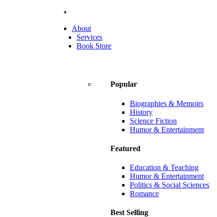
Shop The Widest Range Of Books Online. Safe & Secure Online Sh
About
Services
Book Store
Popular
Biographies & Memoirs
History
Science Fiction
Humor & Entertainment
Featured
Education & Teaching
Humor & Entertainment
Politics & Social Sciences
Romance
Best Selling