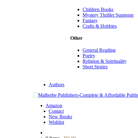
Children Books
Mystery Thriller Suspense
Fantasy
Crafts & Hobbies
Other
General Reading
Poetry
Religion & Spirituality
Short Stories
Authors
Amazon
Contact
New Books
Wishlist