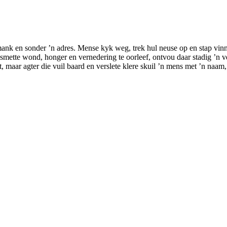
 mank en sonder ’n adres. Mense kyk weg, trek hul neuse op en stap vinn
smette wond, honger en vernedering te oorleef, ontvou daar stadig ’n 
t, maar agter die vuil baard en verslete klere skuil ’n mens met ’n naa