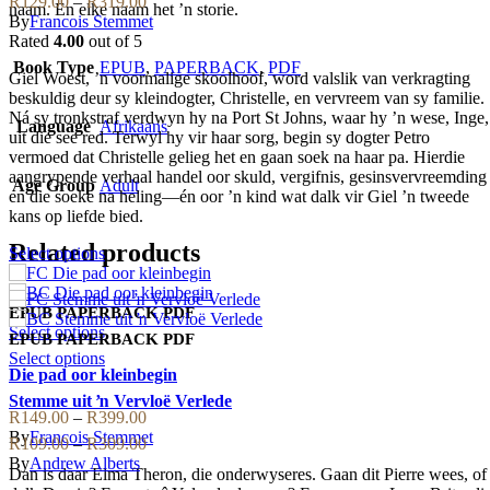
Price
R
129.00
–
R
319.00
naam. En elke naam het ’n storie.
chosen
The
range:
By
Francois Stemmet
on
options
R129.00
Rated
4.00
out of 5
the
may
through
Book Type
EPUB
,
PAPERBACK
,
PDF
product
be
Giel Woest, ’n voormalige skoolhoof, word valslik van verkragting
R319.00
page
chosen
beskuldig deur sy kleindogter, Christelle, en vervreem van sy familie.
on
Ná sy tronkstraf verdwyn hy na Port St Johns, waar hy ’n wese, Inge,
Language
Afrikaans
the
uit die see red. Terwyl hy vir haar sorg, begin sy dogter Petro
product
vermoed dat Christelle gelieg het en gaan soek na haar pa. Hierdie
page
aangrypende verhaal handel oor skuld, vergifnis, gesinsvervreemding
Age Group
Adult
en die soeke na heling—én oor ’n kind wat dalk vir Giel ’n tweede
kans op liefde bied.
Related products
This
Select options
product
has
multiple
EPUB
PAPERBACK
PDF
variants.
This
Select options
EPUB
PAPERBACK
PDF
The
product
This
Select options
options
has
Die pad oor kleinbegin
product
may
multiple
has
Stemme uit ŉ Vervloë Verlede
be
variants.
multiple
Price
R
149.00
–
R
399.00
chosen
The
variants.
range:
By
Francois Stemmet
Price
R
109.00
–
R
309.00
on
options
The
R149.00
range:
By
Andrew Alberts
the
may
Dan is daar Elma Theron, die onderwyseres. Gaan dit Pierre wees, of
options
through
R109.00
product
be