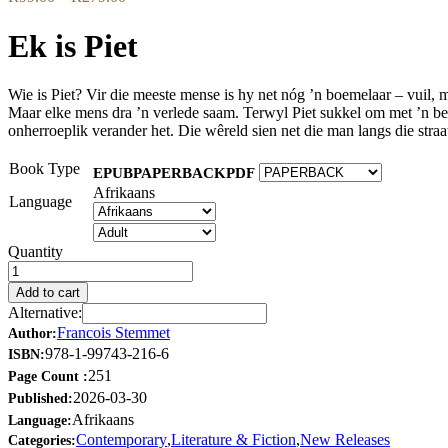
range:
R99.00
Ek is Piet
through
R279.00
Wie is Piet? Vir die meeste mense is hy net nóg ’n boemelaar – vuil,
Maar elke mens dra ’n verlede saam. Terwyl Piet sukkel om met ’n be
onherroeplik verander het. Die wêreld sien net die man langs die straa
Book Type
EPUB
PAPERBACK
PDF
Afrikaans
Language
Quantity
Add to cart
Alternative:
Francois Stemmet
Author:
978-1-99743-216-6
ISBN:
251
Page Count :
2026-03-30
Published:
Afrikaans
Language:
Contemporary
,
Literature & Fiction
,
New Releases
Categories: