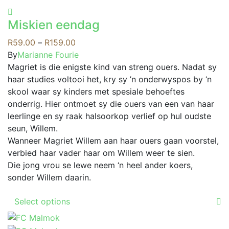
product
options
has
may
Miskien eendag
multiple
be
variants.
Price
R
59.00
–
R
159.00
chosen
The
range:
By
Marianne Fourie
on
options
R59.00
Magriet is die enigste kind van streng ouers. Nadat sy
the
may
through
haar studies voltooi het, kry sy ’n onderwyspos by ‘n
product
be
R159.00
skool waar sy kinders met spesiale behoeftes
page
chosen
onderrig. Hier ontmoet sy die ouers van een van haar
on
leerlinge en sy raak halsoorkop verlief op hul oudste
the
seun, Willem.
product
Wanneer Magriet Willem aan haar ouers gaan voorstel,
page
verbied haar vader haar om Willem weer te sien.
Die jong vrou se lewe neem ‘n heel ander koers,
sonder Willem daarin.
This
Select options
product
has