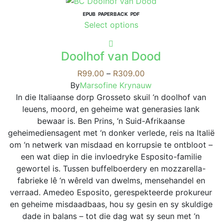
multiple
variants.
EPUB
PAPERBACK
PDF
This
Select options
The
product
options
has
may
Doolhof van Dood
multiple
be
variants.
Price
R
99.00
–
R
309.00
chosen
The
range:
By
Marsofine Krynauw
on
options
R99.00
In die Italiaanse dorp Grosseto skuil ‘n doolhof van
the
may
through
leuens, moord, en geheime wat generasies lank
product
be
R309.00
bewaar is. Ben Prins, ‘n Suid-Afrikaanse
page
chosen
geheimediensagent met ‘n donker verlede, reis na Italië
on
om ‘n netwerk van misdaad en korrupsie te ontbloot –
the
een wat diep in die invloedryke Esposito-familie
product
gewortel is. Tussen buffelboerdery en mozzarella-
page
fabrieke lê ‘n wêreld van dwelms, mensehandel en
verraad. Amedeo Esposito, gerespekteerde prokureur
en geheime misdaadbaas, hou sy gesin en sy skuldige
dade in balans – tot die dag wat sy seun met ‘n