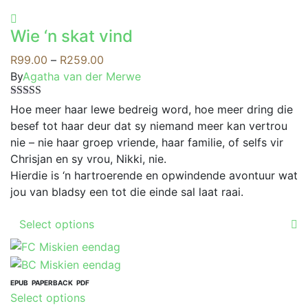
product
has
Wie ‘n skat vind
multiple
variants.
Price
R
99.00
–
R
259.00
The
range:
By
Agatha van der Merwe
options
R99.00
Rated
5.00
may
through
Hoe meer haar lewe bedreig word, hoe meer dring die
out of 5
be
R259.00
besef tot haar deur dat sy niemand meer kan vertrou
chosen
nie – nie haar groep vriende, haar familie, of selfs vir
on
Chrisjan en sy vrou, Nikki, nie.
the
Hierdie is ‘n hartroerende en opwindende avontuur wat
product
jou van bladsy een tot die einde sal laat raai.
page
This
Select options
product
has
multiple
variants.
EPUB
PAPERBACK
PDF
This
Select options
The