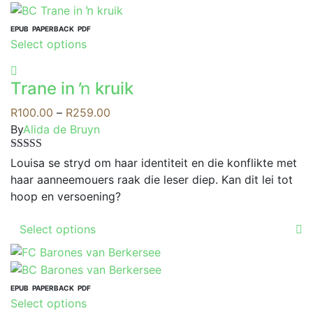
multiple
variants.
EPUB
PAPERBACK
PDF
This
Select options
The
product
options
has
may
Trane in ŉ kruik
multiple
be
variants.
Price
R
100.00
–
R
259.00
chosen
The
range:
By
Alida de Bruyn
on
options
R100.00
the
Rated
4.00
may
through
Louisa se stryd om haar identiteit en die konflikte met
product
out of 5
be
R259.00
haar aanneemouers raak die leser diep. Kan dit lei tot
page
chosen
hoop en versoening?
on
This
the
Select options
product
product
has
page
multiple
variants.
EPUB
PAPERBACK
PDF
This
Select options
The