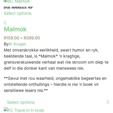
multiple
variants.
EPUB
PAPERBACK
PDF
This
Select options
The
product
options
has
may
Malmok
multiple
be
variants.
Price
R
159.00
–
R
399.00
chosen
The
range:
By
At Kruger
on
options
R159.00
Met onverskrokke eerlikheid, swart humor en ryk,
the
may
through
beeldende taal, is *Malmok* ’n kragtige,
product
be
R399.00
grensverskuiwende verhaal wat nie skroom om diep te
page
chosen
delf in die donker kant van menswees nie.
on
**Gevul met rou waarheid, ongemaklike begeertes en
the
ontstellende onthullings – hierdie is nie ’n boek vir
product
sensitiewe lesers nie.**
page
This
Select options
product
has