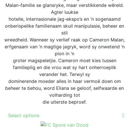
may
through
Malan-familie se glansryke, maar verstikkende wêreld.
the
be
R359.00
Agter luukse
product
chosen
hotelle, internasionale jag-ekspo’s en ’n sogenaamd
page
on
onberispelike familienaam skuil manipulasie, beheer en
the
stil
product
wreedheid. Wanneer sy verlief raak op Cameron Malan,
page
erfgenaam van ’n magtige jagryk, word sy onwetend ’n
pion in ’n
groter magspeletjie. Cameron moet kies tussen
familieplig en die vrou wat sy hart onherroeplik
verander het. Terwyl sy
dominerende moeder alles in haar vermoë doen om
beheer te behou, word Eliana se geloof, selfwaarde en
volharding tot
die uiterste beproef.
This
Select options
product
has