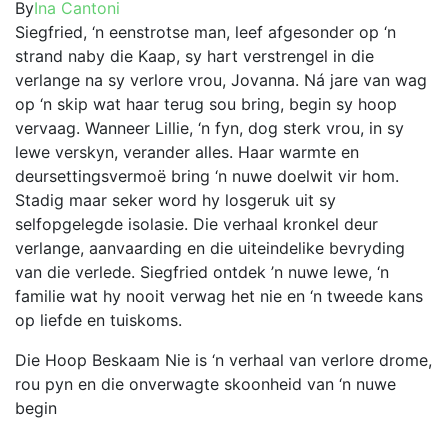
The
range:
By
Ina Cantoni
on
options
R99.00
Siegfried, ‘n eenstrotse man, leef afgesonder op ‘n
the
may
through
strand naby die Kaap, sy hart verstrengel in die
product
be
R209.00
verlange na sy verlore vrou, Jovanna. Ná jare van wag
page
chosen
op ‘n skip wat haar terug sou bring, begin sy hoop
on
vervaag. Wanneer Lillie, ‘n fyn, dog sterk vrou, in sy
the
lewe verskyn, verander alles. Haar warmte en
product
deursettingsvermoë bring ‘n nuwe doelwit vir hom.
page
Stadig maar seker word hy losgeruk uit sy
selfopgelegde isolasie. Die verhaal kronkel deur
verlange, aanvaarding en die uiteindelike bevryding
van die verlede. Siegfried ontdek ’n nuwe lewe, ‘n
familie wat hy nooit verwag het nie en ‘n tweede kans
op liefde en tuiskoms.
Die Hoop Beskaam Nie is ‘n verhaal van verlore drome,
rou pyn en die onverwagte skoonheid van ‘n nuwe
begin
This