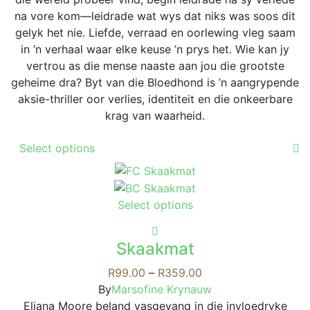
na vore kom—leidrade wat wys dat niks was soos dit
gelyk het nie. Liefde, verraad en oorlewing vleg saam
in ’n verhaal waar elke keuse ’n prys het. Wie kan jy
vertrou as die mense naaste aan jou die grootste
geheime dra? Byt van die Bloedhond is ’n aangrypende
aksie-thriller oor verlies, identiteit en die onkeerbare
krag van waarheid.
This
Select options
product
has
multiple
This
Select options
variants.
product
The
has
options
Skaakmat
multiple
may
variants.
Price
R
99.00
–
R
359.00
be
The
range:
By
Marsofine Krynauw
chosen
options
R99.00
Eliana Moore beland vasgevang in die invloedryke
on