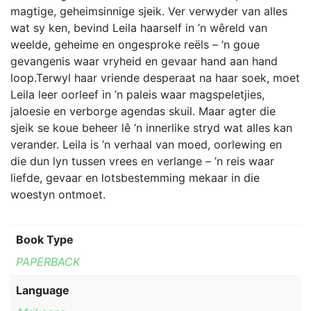
the
magtige, geheimsinnige sjeik. Ver verwyder van alles
product
wat sy ken, bevind Leila haarself in ’n wêreld van
page
weelde, geheime en ongesproke reëls – ’n goue
gevangenis waar vryheid en gevaar hand aan hand
loop.Terwyl haar vriende desperaat na haar soek, moet
Leila leer oorleef in ’n paleis waar magspeletjies,
jaloesie en verborge agendas skuil. Maar agter die
sjeik se koue beheer lê ’n innerlike stryd wat alles kan
verander. Leila is ’n verhaal van moed, oorlewing en
die dun lyn tussen vrees en verlange – ’n reis waar
liefde, gevaar en lotsbestemming mekaar in die
woestyn ontmoet.
Book Type
PAPERBACK
Language