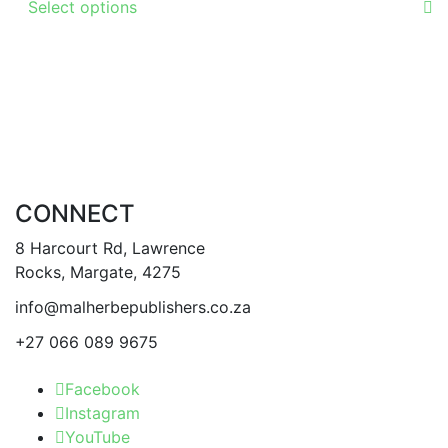
Select options
product
has
multiple
variants.
The
options
may
be
CONNECT
chosen
on
8 Harcourt Rd, Lawrence
the
Rocks, Margate, 4275
product
info@malherbepublishers.co.za
page
+27 066 089 9675
Facebook
Instagram
YouTube