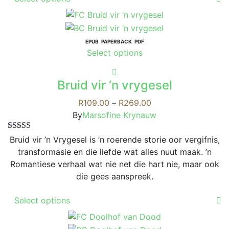
product
has
multiple
variants.
EPUB
PAPERBACK
PDF
This
Select options
The
product
options
has
may
Bruid vir ‘n vrygesel
multiple
be
variants.
Price
R
109.00
–
R
269.00
chosen
The
range:
By
Marsofine Krynauw
on
options
R109.00
the
Rated
5.00
may
through
Bruid vir ’n Vrygesel is ’n roerende storie oor vergifnis,
product
out of 5
be
R269.00
transformasie en die liefde wat alles nuut maak. ’n
page
chosen
Romantiese verhaal wat nie net die hart nie, maar ook
on
die gees aanspreek.
the
This
product
Select options
product
page
has