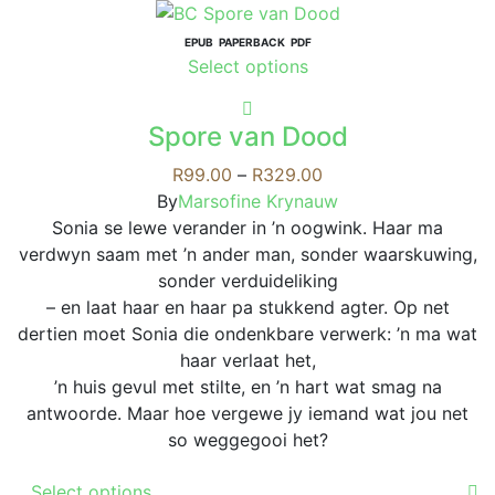
multiple
variants.
EPUB
PAPERBACK
PDF
This
Select options
The
product
options
has
may
Spore van Dood
multiple
be
variants.
Price
R
99.00
–
R
329.00
chosen
The
range:
By
Marsofine Krynauw
on
options
R99.00
Sonia se lewe verander in ’n oogwink. Haar ma
the
may
through
verdwyn saam met ’n ander man, sonder waarskuwing,
product
be
R329.00
sonder verduideliking
page
chosen
– en laat haar en haar pa stukkend agter. Op net
on
dertien moet Sonia die ondenkbare verwerk: ’n ma wat
the
haar verlaat het,
product
’n huis gevul met stilte, en ’n hart wat smag na
page
antwoorde. Maar hoe vergewe jy iemand wat jou net
so weggegooi het?
This
Select options