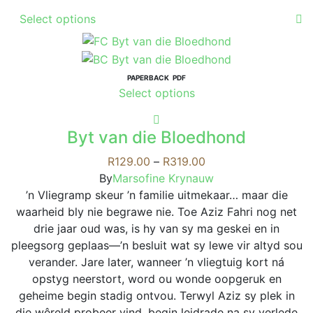
This
Select options
product
has
multiple
variants.
PAPERBACK
PDF
This
Select options
The
product
options
has
may
Byt van die Bloedhond
multiple
be
variants.
Price
R
129.00
–
R
319.00
chosen
The
range:
By
Marsofine Krynauw
on
options
R129.00
’n Vliegramp skeur ’n familie uitmekaar… maar die
the
may
through
waarheid bly nie begrawe nie. Toe Aziz Fahri nog net
product
be
R319.00
drie jaar oud was, is hy van sy ma geskei en in
page
chosen
pleegsorg geplaas—’n besluit wat sy lewe vir altyd sou
on
verander. Jare later, wanneer ’n vliegtuig kort ná
the
opstyg neerstort, word ou wonde oopgeruk en
product
geheime begin stadig ontvou. Terwyl Aziz sy plek in
page
die wêreld probeer vind, begin leidrade na sy verlede