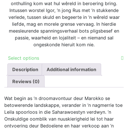
onthulling kom wat hul wêreld in beroering bring.
Intussen worstel Igor, ‘n jong Rus met ‘n stukkende
verlede, tussen skuld en begeerte in ‘n wêreld waar
liefde, mag en morele grense vervaag. In hierdie
meesleurende spanningsverhaal bots pligsbesef en
passie, waarheid en lojaliteit – en niemand sal
ongeskonde hieruit kom nie.
This
Select options
product
Description
has
Additional information
multiple
Reviews (0)
variants.
The
options
Wat begin as ’n droomavontuur deur Marokko se
may
betowerende landskappe, verander in ’n nagmerrie toe
be
Leila spoorloos in die Saharawoestyn verdwyn. ’n
chosen
Onskuldige oomblik van nuuskierigheid lei tot haar
on
ontvoering deur Bedoeïene en haar verkoop aan ’n