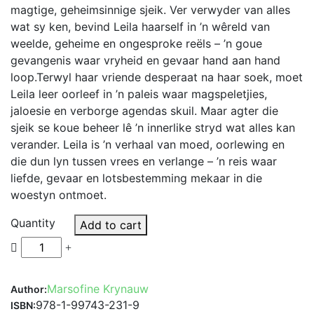
magtige, geheimsinnige sjeik. Ver verwyder van alles
wat sy ken, bevind Leila haarself in ’n wêreld van
weelde, geheime en ongesproke reëls – ’n goue
gevangenis waar vryheid en gevaar hand aan hand
loop.Terwyl haar vriende desperaat na haar soek, moet
Leila leer oorleef in ’n paleis waar magspeletjies,
jaloesie en verborge agendas skuil. Maar agter die
sjeik se koue beheer lê ’n innerlike stryd wat alles kan
verander. Leila is ’n verhaal van moed, oorlewing en
die dun lyn tussen vrees en verlange – ’n reis waar
liefde, gevaar en lotsbestemming mekaar in die
woestyn ontmoet.
Quantity
Add to cart
Marsofine Krynauw
Author:
978-1-99743-231-9
ISBN: