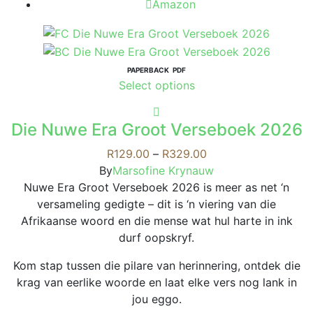
Amazon
PAPERBACK
PDF
This
Select options
product
has
Die Nuwe Era Groot Verseboek 2026
multiple
variants.
Price
R
129.00
–
R
329.00
The
range:
By
Marsofine Krynauw
options
R129.00
Nuwe Era Groot Verseboek 2026 is meer as net ‘n
may
through
versameling gedigte – dit is ‘n viering van die
be
R329.00
Afrikaanse woord en die mense wat hul harte in ink
chosen
durf oopskryf.
on
Kom stap tussen die pilare van herinnering, ontdek die
the
krag van eerlike woorde en laat elke vers nog lank in
product
jou eggo.
page