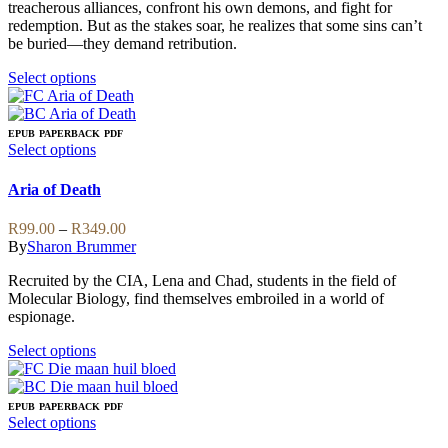
treacherous alliances, confront his own demons, and fight for
redemption. But as the stakes soar, he realizes that some sins can’t
be buried—they demand retribution.
This
Select options
product
has
multiple
EPUB
PAPERBACK
PDF
variants.
This
Select options
The
product
options
has
Aria of Death
may
multiple
be
variants.
Price
R
99.00
–
R
349.00
chosen
The
range:
By
Sharon Brummer
on
options
R99.00
the
may
Recruited by the CIA, Lena and Chad, students in the field of
through
product
be
Molecular Biology, find themselves embroiled in a world of
R349.00
page
chosen
espionage.
on
the
This
Select options
product
product
page
has
multiple
EPUB
PAPERBACK
PDF
variants.
This
Select options
The
product