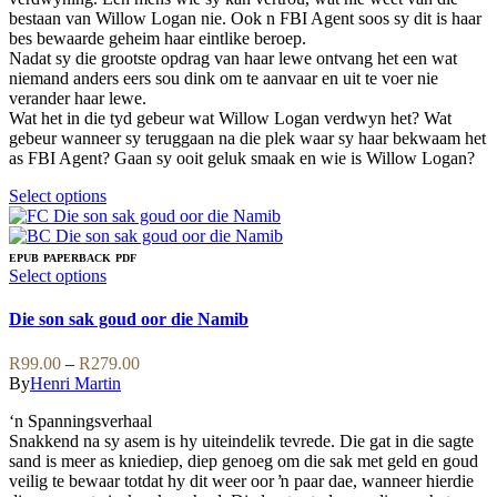
page
chosen
bestaan van Willow Logan nie. Ook n FBI Agent soos sy dit is haar
on
bes bewaarde geheim haar eintlike beroep.
the
Nadat sy die grootste opdrag van haar lewe ontvang het een wat
product
niemand anders eers sou dink om te aanvaar en uit te voer nie
page
verander haar lewe.
Wat het in die tyd gebeur wat Willow Logan verdwyn het? Wat
gebeur wanneer sy teruggaan na die plek waar sy haar bekwaam het
as FBI Agent? Gaan sy ooit geluk smaak en wie is Willow Logan?
This
Select options
product
has
multiple
EPUB
PAPERBACK
PDF
variants.
This
Select options
The
product
options
has
Die son sak goud oor die Namib
may
multiple
be
variants.
Price
R
99.00
–
R
279.00
chosen
The
range:
By
Henri Martin
on
options
R99.00
the
may
‘n Spanningsverhaal
through
product
be
Snakkend na sy asem is hy uiteindelik tevrede. Die gat in die sagte
R279.00
page
chosen
sand is meer as kniediep, diep genoeg om die sak met geld en goud
on
veilig te bewaar totdat hy dit weer oor ŉ paar dae, wanneer hierdie
the