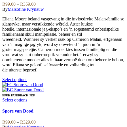
variants.
Price
R
99.00
–
R
359.00
The
range:
By
Marsofine Krynauw
options
R99.00
may
Eliana Moore beland vasgevang in die invloedryke Malan-familie se
through
be
glansryke, maar verstikkende wêreld. Agter luukse
R359.00
chosen
hotelle, internasionale jag-ekspo’s en ’n sogenaamd onberispelike
on
familienaam skuil manipulasie, beheer en stil
the
wreedheid. Wanneer sy verlief raak op Cameron Malan, erfgenaam
product
van ’n magtige jagryk, word sy onwetend ’n pion in ’n
page
groter magspeletjie. Cameron moet kies tussen familieplig en die
vrou wat sy hart onherroeplik verander het. Terwyl sy
dominerende moeder alles in haar vermoë doen om beheer te behou,
word Eliana se geloof, selfwaarde en volharding tot
die uiterste beproef.
This
Select options
product
has
multiple
EPUB
PAPERBACK
PDF
variants.
This
Select options
The
product
options
has
Spore van Dood
may
multiple
be
variants.
Price
R
99.00
–
R
329.00
chosen
The
range: