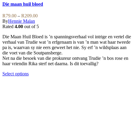
options
has
Die maan huil bloed
may
multiple
be
variants.
Price
R
79.00
–
R
209.00
chosen
The
range:
By
Hennie Malan
on
options
R79.00
Rated
4.00
out of 5
the
may
through
product
be
Die Maan Huil Bloed is ’n spanningsverhaal vol intrige en vertel die
R209.00
page
chosen
verhaal van Trudie wat ’n erfgenaam is van ’n man wat haar tweede
on
pa is, waarvan sy nie eers geweet het nie. Sy erf ’n wildsplaas aan
the
die voet van die Soutpansberge.
product
Net na die besoek van die prokureur ontvang Trudie ’n bos rose en
page
haar vriendin Rika sterf net daarna. Is dit toevallig?
This
Select options
product
has
multiple
variants.
The
options
may
be
chosen
on
the