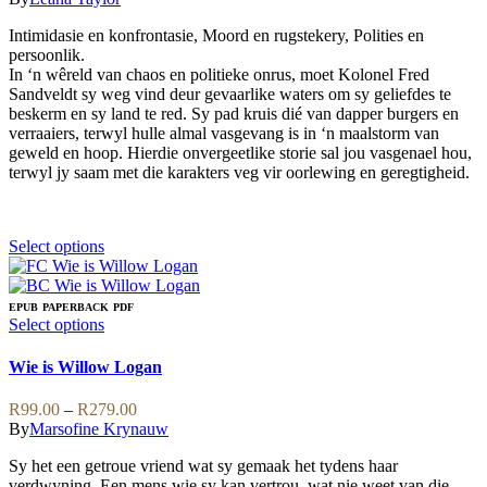
options
R99.00
may
Intimidasie en konfrontasie, Moord en rugstekery, Polities en
through
be
persoonlik.
R239.00
chosen
In ‘n wêreld van chaos en politieke onrus, moet Kolonel Fred
on
Sandveldt sy weg vind deur gevaarlike waters om sy geliefdes te
the
beskerm en sy land te red. Sy pad kruis dié van dapper burgers en
product
verraaiers, terwyl hulle almal vasgevang is in ‘n maalstorm van
page
geweld en hoop. Hierdie onvergeetlike storie sal jou vasgenael hou,
terwyl jy saam met die karakters veg vir oorlewing en geregtigheid.
This
Select options
product
has
multiple
EPUB
PAPERBACK
PDF
variants.
This
Select options
The
product
options
has
Wie is Willow Logan
may
multiple
be
variants.
Price
R
99.00
–
R
279.00
chosen
The
range:
By
Marsofine Krynauw
on
options
R99.00
the
may
Sy het een getroue vriend wat sy gemaak het tydens haar
through
product
be
verdwyning. Een mens wie sy kan vertrou, wat nie weet van die
R279.00