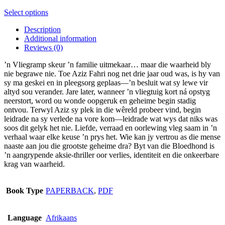
This
Select options
product
Description
has
Additional information
multiple
Reviews (0)
variants.
The
’n Vliegramp skeur ’n familie uitmekaar… maar die waarheid bly
options
nie begrawe nie. Toe Aziz Fahri nog net drie jaar oud was, is hy van
may
sy ma geskei en in pleegsorg geplaas—’n besluit wat sy lewe vir
be
altyd sou verander. Jare later, wanneer ’n vliegtuig kort ná opstyg
chosen
neerstort, word ou wonde oopgeruk en geheime begin stadig
on
ontvou. Terwyl Aziz sy plek in die wêreld probeer vind, begin
the
leidrade na sy verlede na vore kom—leidrade wat wys dat niks was
product
soos dit gelyk het nie. Liefde, verraad en oorlewing vleg saam in ’n
page
verhaal waar elke keuse ’n prys het. Wie kan jy vertrou as die mense
naaste aan jou die grootste geheime dra? Byt van die Bloedhond is
’n aangrypende aksie-thriller oor verlies, identiteit en die onkeerbare
krag van waarheid.
Book Type
PAPERBACK
,
PDF
Language
Afrikaans