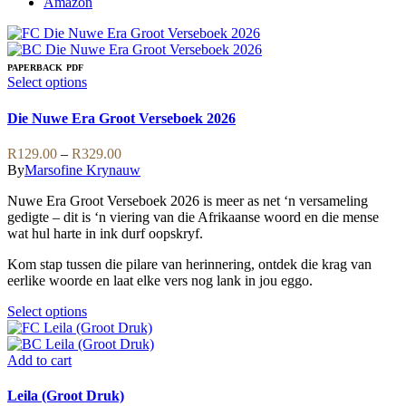
Amazon
PAPERBACK
PDF
This
Select options
product
has
Die Nuwe Era Groot Verseboek 2026
multiple
variants.
Price
R
129.00
–
R
329.00
The
range:
By
Marsofine Krynauw
options
R129.00
may
Nuwe Era Groot Verseboek 2026 is meer as net ‘n versameling
through
be
gedigte – dit is ‘n viering van die Afrikaanse woord en die mense
R329.00
chosen
wat hul harte in ink durf oopskryf.
on
the
Kom stap tussen die pilare van herinnering, ontdek die krag van
product
eerlike woorde en laat elke vers nog lank in jou eggo.
page
This
Select options
product
has
multiple
Add to cart
variants.
The
Leila (Groot Druk)