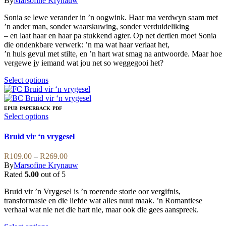
By
Marsofine Krynauw
on
options
R99.00
the
may
Sonia se lewe verander in ’n oogwink. Haar ma verdwyn saam met
through
product
be
’n ander man, sonder waarskuwing, sonder verduideliking
R329.00
page
chosen
– en laat haar en haar pa stukkend agter. Op net dertien moet Sonia
on
die ondenkbare verwerk: ’n ma wat haar verlaat het,
the
’n huis gevul met stilte, en ’n hart wat smag na antwoorde. Maar hoe
product
vergewe jy iemand wat jou net so weggegooi het?
page
This
Select options
product
has
multiple
EPUB
PAPERBACK
PDF
variants.
This
Select options
The
product
options
has
Bruid vir ‘n vrygesel
may
multiple
be
variants.
Price
R
109.00
–
R
269.00
chosen
The
range:
By
Marsofine Krynauw
on
options
R109.00
Rated
5.00
out of 5
the
may
through
product
be
Bruid vir ’n Vrygesel is ’n roerende storie oor vergifnis,
R269.00
page
chosen
transformasie en die liefde wat alles nuut maak. ’n Romantiese
on
verhaal wat nie net die hart nie, maar ook die gees aanspreek.
the
product