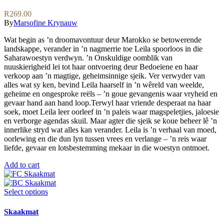
options
may
R
269.00
be
By
Marsofine Krynauw
chosen
on
Wat begin as ’n droomavontuur deur Marokko se betowerende
the
landskappe, verander in ’n nagmerrie toe Leila spoorloos in die
product
Saharawoestyn verdwyn. ’n Onskuldige oomblik van
page
nuuskierigheid lei tot haar ontvoering deur Bedoeïene en haar
verkoop aan ’n magtige, geheimsinnige sjeik. Ver verwyder van
alles wat sy ken, bevind Leila haarself in ’n wêreld van weelde,
geheime en ongesproke reëls – ’n goue gevangenis waar vryheid en
gevaar hand aan hand loop.Terwyl haar vriende desperaat na haar
soek, moet Leila leer oorleef in ’n paleis waar magspeletjies, jaloesie
en verborge agendas skuil. Maar agter die sjeik se koue beheer lê ’n
innerlike stryd wat alles kan verander. Leila is ’n verhaal van moed,
oorlewing en die dun lyn tussen vrees en verlange – ’n reis waar
liefde, gevaar en lotsbestemming mekaar in die woestyn ontmoet.
Add to cart
This
Select options
product
has
Skaakmat
multiple