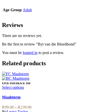
Age Group
Adult
Reviews
There are no reviews yet.
Be the first to review “Byt van die Bloedhond”
You must be
logged in
to post a review.
Related products
EPUB
PAPERBACK
PDF
This
Select options
product
has
Maalstorm
multiple
variants.
Price
R
99.00
–
R
239.00
The
range:
By
Leana Taylor