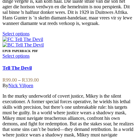
dinge vergete is, kan kom haal. Die laaste strale van die son het
product
agter die horison verdwyn en die hemelruim is nou perspienk. Dit
page
sal binne ŉ halfuur donker wees. Dit is 1929 in Duitswes Afrika.
Hans Gunter is ’n skelm diamant-handelaar, maar vrees vir sy lewe
wanneer diamante wat reeds verkoop is, wegraak.
This
Select options
product
has
multiple
EPUB
PAPERBACK
PDF
variants.
This
Select options
The
product
options
has
Tell The Devil
may
multiple
be
variants.
Price
R
99.00
–
R
339.00
chosen
The
range:
By
Nick Viljoen
on
options
R99.00
the
may
In the murky underworld of covert justice, Mikey is the silent
through
product
be
executioner. A former special forces operative, he wields his lethal
R339.00
page
chosen
skills with precision, but there’s one unbreakable rule: his targets
on
must be guilty. In a world where justice wears a shadowy mask,
the
Mikey must navigate treacherous alliances, confront his own
product
demons, and fight for redemption. But as the stakes soar, he realizes
page
that some sins can’t be buried—they demand retribution. In a world
where justice wears a shadowy mask, Mikey must navigate