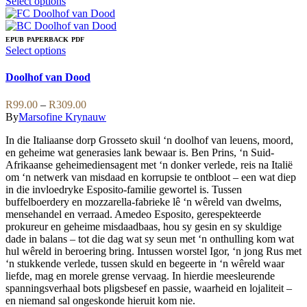
This
Select options
page
product
has
multiple
EPUB
PAPERBACK
PDF
variants.
This
Select options
The
product
options
has
Doolhof van Dood
may
multiple
be
variants.
Price
R
99.00
–
R
309.00
chosen
The
range:
By
Marsofine Krynauw
on
options
R99.00
the
may
In die Italiaanse dorp Grosseto skuil ‘n doolhof van leuens, moord,
through
product
be
en geheime wat generasies lank bewaar is. Ben Prins, ‘n Suid-
R309.00
page
chosen
Afrikaanse geheimediensagent met ‘n donker verlede, reis na Italië
on
om ‘n netwerk van misdaad en korrupsie te ontbloot – een wat diep
the
in die invloedryke Esposito-familie gewortel is. Tussen
product
buffelboerdery en mozzarella-fabrieke lê ‘n wêreld van dwelms,
page
mensehandel en verraad. Amedeo Esposito, gerespekteerde
prokureur en geheime misdaadbaas, hou sy gesin en sy skuldige
dade in balans – tot die dag wat sy seun met ‘n onthulling kom wat
hul wêreld in beroering bring. Intussen worstel Igor, ‘n jong Rus met
‘n stukkende verlede, tussen skuld en begeerte in ‘n wêreld waar
liefde, mag en morele grense vervaag. In hierdie meesleurende
spanningsverhaal bots pligsbesef en passie, waarheid en lojaliteit –
en niemand sal ongeskonde hieruit kom nie.