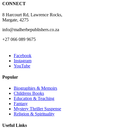
CONNECT
product
page
8 Harcourt Rd, Lawrence Rocks,
Margate, 4275
info@malherbepublishers.co.za
+27 066 089 9675
Facebook
Instagram
YouTube
Popular
Biographies & Memoirs
Childrens Books
Education & Teaching
Fantasy
Mystery Thriller Suspense
Religion & Spirituality
Useful Links