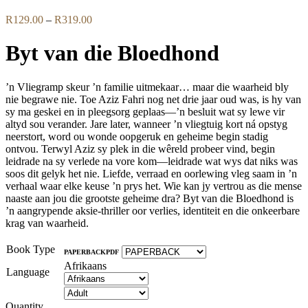
Price
R
129.00
–
R
319.00
range:
R129.00
Byt van die Bloedhond
through
R319.00
’n Vliegramp skeur ’n familie uitmekaar… maar die waarheid bly
nie begrawe nie. Toe Aziz Fahri nog net drie jaar oud was, is hy van
sy ma geskei en in pleegsorg geplaas—’n besluit wat sy lewe vir
altyd sou verander. Jare later, wanneer ’n vliegtuig kort ná opstyg
neerstort, word ou wonde oopgeruk en geheime begin stadig
ontvou. Terwyl Aziz sy plek in die wêreld probeer vind, begin
leidrade na sy verlede na vore kom—leidrade wat wys dat niks was
soos dit gelyk het nie. Liefde, verraad en oorlewing vleg saam in ’n
verhaal waar elke keuse ’n prys het. Wie kan jy vertrou as die mense
naaste aan jou die grootste geheime dra? Byt van die Bloedhond is
’n aangrypende aksie-thriller oor verlies, identiteit en die onkeerbare
krag van waarheid.
Book Type
PAPERBACK
PDF
Afrikaans
Language
Quantity