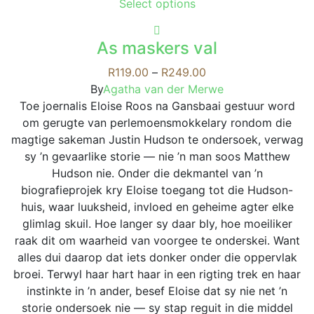
This
Select options
The
product
options
has
may
As maskers val
multiple
be
variants.
Price
R
119.00
–
R
249.00
chosen
The
range:
By
Agatha van der Merwe
on
options
R119.00
Toe joernalis Eloise Roos na Gansbaai gestuur word
the
may
through
om gerugte van perlemoensmokkelary rondom die
product
be
R249.00
magtige sakeman Justin Hudson te ondersoek, verwag
page
chosen
sy ’n gevaarlike storie — nie ’n man soos Matthew
on
Hudson nie. Onder die dekmantel van ’n
the
biografieprojek kry Eloise toegang tot die Hudson-
product
huis, waar luuksheid, invloed en geheime agter elke
page
glimlag skuil. Hoe langer sy daar bly, hoe moeiliker
raak dit om waarheid van voorgee te onderskei. Want
alles dui daarop dat iets donker onder die oppervlak
broei. Terwyl haar hart haar in een rigting trek en haar
instinkte in ’n ander, besef Eloise dat sy nie net ’n
storie ondersoek nie — sy stap reguit in die middel