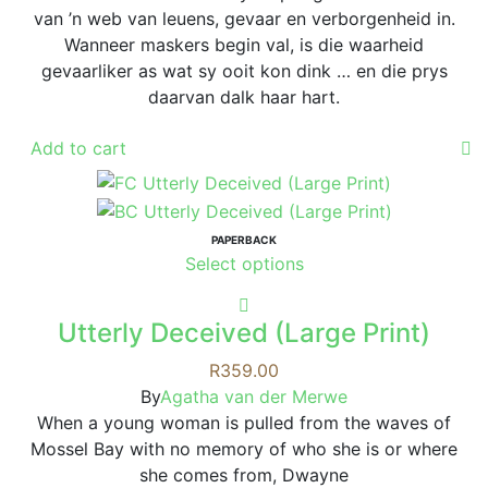
van ’n web van leuens, gevaar en verborgenheid in.
Wanneer maskers begin val, is die waarheid
gevaarliker as wat sy ooit kon dink … en die prys
daarvan dalk haar hart.
Add to cart
PAPERBACK
This
Select options
product
has
Utterly Deceived (Large Print)
multiple
variants.
R
359.00
The
By
Agatha van der Merwe
options
When a young woman is pulled from the waves of
may
Mossel Bay with no memory of who she is or where
be
she comes from, Dwayne