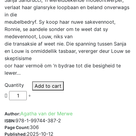
Sanja Sandrucci, ‘n wêreldbekende modeontwerper,
based on
customer
verlaat haar glansryke loopbaan en beland onverwags
rating
in die
meubelbedryf. Sy koop haar nuwe sakevennoot,
Ronnie, se aandele sonder om te weet dat sy
medevennoot, Louw, niks van
die transaksie af weet nie. Die spanning tussen Sanja
en Louw is onmiddellik tasbaar, vererger deur Louw se
skeptisisme
oor haar vermoë om ‘n bydrae tot die besigheid te
lewer…
Quantity
Add to cart
Agatha van der Merwe
Author:
978-1-99744-387-2
ISBN:
306
Page Count:
2025-10-12
Published: