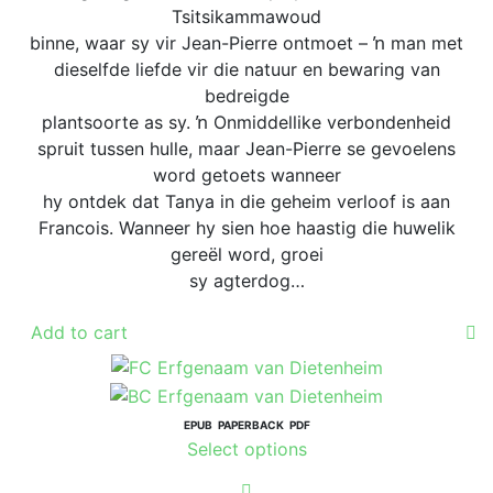
Tsitsikammawoud
binne, waar sy vir Jean-Pierre ontmoet – ŉ man met
dieselfde liefde vir die natuur en bewaring van
bedreigde
plantsoorte as sy. ŉ Onmiddellike verbondenheid
spruit tussen hulle, maar Jean-Pierre se gevoelens
word getoets wanneer
hy ontdek dat Tanya in die geheim verloof is aan
Francois. Wanneer hy sien hoe haastig die huwelik
gereël word, groei
sy agterdog…
Add to cart
EPUB
PAPERBACK
PDF
This
Select options
product