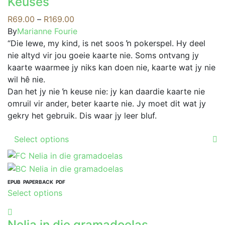
Keuses
multiple
be
variants.
Price
R
69.00
–
R
169.00
chosen
The
range:
By
Marianne Fourie
on
options
R69.00
“Die lewe, my kind, is net soos ŉ pokerspel. Hy deel
the
may
through
nie altyd vir jou goeie kaarte nie. Soms ontvang jy
product
be
R169.00
kaarte waarmee jy niks kan doen nie, kaarte wat jy nie
page
chosen
wil hê nie.
on
Dan het jy nie ŉ keuse nie: jy kan daardie kaarte nie
the
omruil vir ander, beter kaarte nie. Jy moet dit wat jy
product
gekry het gebruik. Dis waar jy leer bluf.
page
This
Select options
product
has
multiple
variants.
EPUB
PAPERBACK
PDF
This
Select options
The
product
options
has
may
Nelia in die gramadoelas