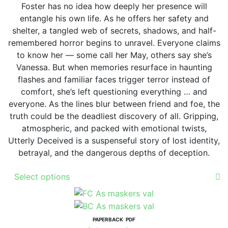
chosen
Foster has no idea how deeply her presence will
on
entangle his own life. As he offers her safety and
the
shelter, a tangled web of secrets, shadows, and half-
product
remembered horror begins to unravel. Everyone claims
page
to know her — some call her May, others say she’s
Vanessa. But when memories resurface in haunting
flashes and familiar faces trigger terror instead of
comfort, she’s left questioning everything … and
everyone. As the lines blur between friend and foe, the
truth could be the deadliest discovery of all. Gripping,
atmospheric, and packed with emotional twists,
Utterly Deceived is a suspenseful story of lost identity,
betrayal, and the dangerous depths of deception.
This
Select options
product
has
multiple
variants.
PAPERBACK
PDF