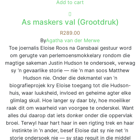
Add to cart
variants.
The
options
As maskers val (Grootdruk)
may
R
289.00
be
By
Agatha van der Merwe
chosen
Toe joernalis Eloise Roos na Gansbaai gestuur word
on
om gerugte van perlemoensmokkelary rondom die
the
magtige sakeman Justin Hudson te ondersoek, verwag
product
sy ’n gevaarlike storie — nie ’n man soos Matthew
page
Hudson nie. Onder die dekmantel van ’n
biografieprojek kry Eloise toegang tot die Hudson-
huis, waar luuksheid, invloed en geheime agter elke
glimlag skuil. Hoe langer sy daar bly, hoe moeiliker
raak dit om waarheid van voorgee te onderskei. Want
alles dui daarop dat iets donker onder die oppervlak
broei. Terwyl haar hart haar in een rigting trek en haar
instinkte in ’n ander, besef Eloise dat sy nie net ’n
storie ondersoek nie — sy stap reguit in die middel