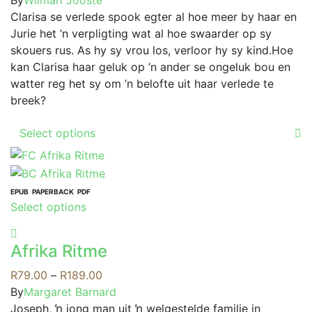
on
options
R99.00
Clarisa se verlede spook egter al hoe meer by haar en
the
may
through
Jurie het ’n verpligting wat al hoe swaarder op sy
product
be
R249.00
skouers rus. As hy sy vrou los, verloor hy sy kind.Hoe
page
chosen
kan Clarisa haar geluk op ’n ander se ongeluk bou en
on
watter reg het sy om ’n belofte uit haar verlede te
the
breek?
product
This
page
Select options
product
has
multiple
variants.
EPUB
PAPERBACK
PDF
This
Select options
The
product
options
has
may
Afrika Ritme
multiple
be
variants.
Price
R
79.00
–
R
189.00
chosen
The
range:
By
Margaret Barnard
on
options
R79.00
Joseph, ŉ jong man uit ŉ welgestelde familie in
the