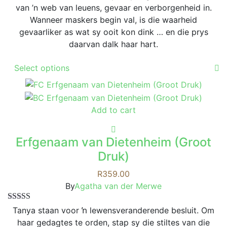
van ’n web van leuens, gevaar en verborgenheid in.
Wanneer maskers begin val, is die waarheid
gevaarliker as wat sy ooit kon dink … en die prys
daarvan dalk haar hart.
This
Select options
product
has
multiple
Add to cart
variants.
The
options
Erfgenaam van Dietenheim (Groot
may
Druk)
be
chosen
R
359.00
on
By
Agatha van der Merwe
the
Rated
5.00
product
Tanya staan voor ŉ lewensveranderende besluit. Om
out of 5
page
haar gedagtes te orden, stap sy die stiltes van die