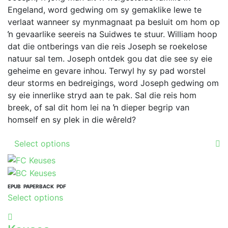
may
through
Engeland, word gedwing om sy gemaklike lewe te
product
be
R189.00
verlaat wanneer sy mynmagnaat pa besluit om hom op
page
chosen
ŉ gevaarlike seereis na Suidwes te stuur. William hoop
on
dat die ontberings van die reis Joseph se roekelose
the
natuur sal tem. Joseph ontdek gou dat die see sy eie
product
geheime en gevare inhou. Terwyl hy sy pad worstel
page
deur storms en bedreigings, word Joseph gedwing om
sy eie innerlike stryd aan te pak. Sal die reis hom
breek, of sal dit hom lei na ŉ dieper begrip van
homself en sy plek in die wêreld?
This
Select options
product
has
multiple
variants.
EPUB
PAPERBACK
PDF
This
Select options
The
product
options
has
may