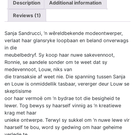
Description
has
Additional information
multiple
Reviews (1)
variants.
The
options
Sanja Sandrucci, ‘n wêreldbekende modeontwerper,
may
verlaat haar glansryke loopbaan en beland onverwags
be
in die
chosen
meubelbedryf. Sy koop haar nuwe sakevennoot,
on
Ronnie, se aandele sonder om te weet dat sy
the
medevennoot, Louw, niks van
product
die transaksie af weet nie. Die spanning tussen Sanja
page
en Louw is onmiddellik tasbaar, vererger deur Louw se
skeptisisme
oor haar vermoë om ‘n bydrae tot die besigheid te
lewer. Tog bewys sy haarself vinnig as ‘n kreatiewe
krag met haar
unieke ontwerpe. Terwyl sy sukkel om ‘n nuwe lewe vir
haarself te bou, word sy gedwing om haar geheime
verlede te