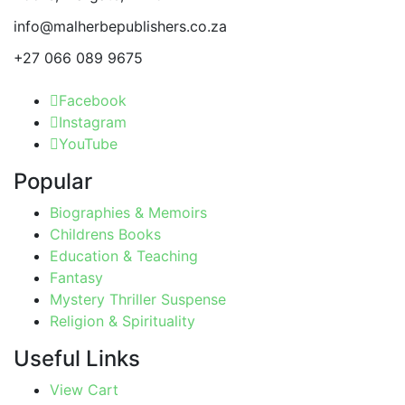
product
info@malherbepublishers.co.za
page
+27 066 089 9675
Facebook
Instagram
YouTube
Popular
Biographies & Memoirs
Childrens Books
Education & Teaching
Fantasy
Mystery Thriller Suspense
Religion & Spirituality
Useful Links
View Cart