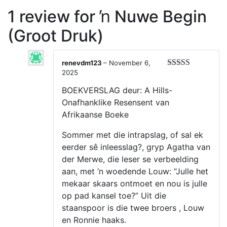
1 review for
ŉ Nuwe Begin
(Groot Druk)
renevdm123
–
November 6,
2025
Rated
5
out
of 5
BOEKVERSLAG deur: A Hills-
Onafhanklike Resensent van
Afrikaanse Boeke
Sommer met die intrapslag, of sal ek
eerder sê inleesslag?, gryp Agatha van
der Merwe, die leser se verbeelding
aan, met ‘n woedende Louw: “Julle het
mekaar skaars ontmoet en nou is julle
op pad kansel toe?” Uit die
staanspoor is die twee broers , Louw
en Ronnie haaks.