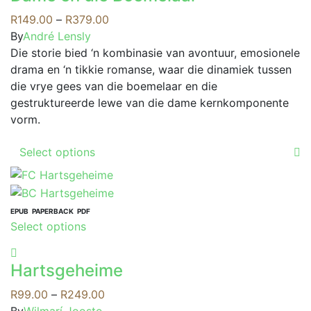
multiple
variants.
Price
R
149.00
–
R
379.00
The
range:
By
André Lensly
options
R149.00
Die storie bied ‘n kombinasie van avontuur, emosionele
may
through
drama en ‘n tikkie romanse, waar die dinamiek tussen
be
R379.00
die vrye gees van die boemelaar en die
chosen
gestruktureerde lewe van die dame kernkomponente
on
vorm.
the
This
product
Select options
product
page
has
multiple
variants.
EPUB
PAPERBACK
PDF
This
Select options
The
product
options
has
may
Hartsgeheime
multiple
be
variants.
Price
R
99.00
–
R
249.00
chosen
The
range:
By
Wilmarí Jooste