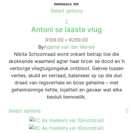
PAPERBACK
PDF
This
Select options
product
has
Antoni se laaste vlug
multiple
variants.
Price
R
109.00
–
R
269.00
The
range:
By
Agatha van der Merwe
options
R109.00
Nikita Schoonraad word onkant betrap toe die
may
through
skokkende waarheid agter haar broer se dood en ŉ
be
R269.00
verborge vliegtuigongeluk ontbloot. Geknie tussen
chosen
verlies, skuld en verraad, balanseer sy op die dun
on
draad van regsverhale en bose geheime – met
the
geheimsinnige liefde, lojaliteit en gevaar wat elke
product
besluit bemoeilik.
page
This
Select options
product
has
multiple