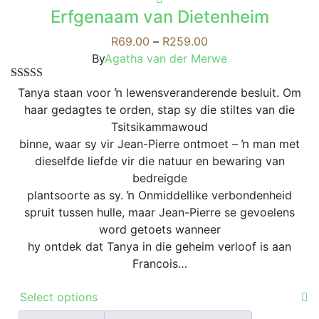
has
Erfgenaam van Dietenheim
multiple
variants.
Price
R
69.00
–
R
259.00
The
range:
By
Agatha van der Merwe
options
R69.00
Rated
5.00
may
through
Tanya staan voor ŉ lewensveranderende besluit. Om
out of 5
be
R259.00
haar gedagtes te orden, stap sy die stiltes van die
chosen
Tsitsikammawoud
on
binne, waar sy vir Jean-Pierre ontmoet – ŉ man met
the
dieselfde liefde vir die natuur en bewaring van
product
bedreigde
page
plantsoorte as sy. ŉ Onmiddellike verbondenheid
spruit tussen hulle, maar Jean-Pierre se gevoelens
word getoets wanneer
hy ontdek dat Tanya in die geheim verloof is aan
Francois…
This
Select options
product