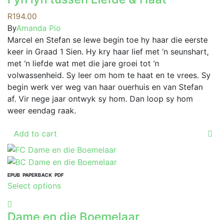
R
194.00
By
Amanda Pio
Marcel en Stefan se lewe begin toe hy haar die eerste
keer in Graad 1 Sien. Hy kry haar lief met ‘n seunshart,
met ‘n liefde wat met die jare groei tot ‘n
volwassenheid. Sy leer om hom te haat en te vrees. Sy
begin werk ver weg van haar ouerhuis en van Stefan
af. Vir nege jaar ontwyk sy hom. Dan loop sy hom
weer eendag raak.
Add to cart
EPUB
PAPERBACK
PDF
This
Select options
product
has
Dame en die Boemelaar