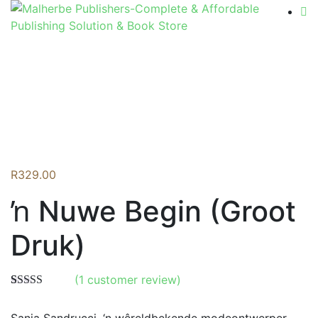
Flip to Back
R
329.00
ŉ Nuwe Begin (Groot
Druk)
(
1
customer review)
Rated
1
5.00
out of 5