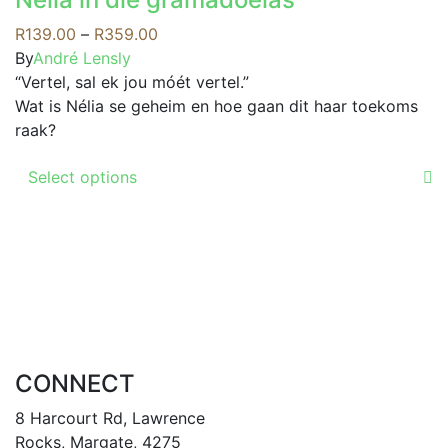
multiple
be
variants.
Price
R
139.00
–
R
359.00
chosen
The
range:
By
André Lensly
on
options
R139.00
“Vertel, sal ek jou móét vertel.”
the
may
through
Wat is Nélia se geheim en hoe gaan dit haar toekoms
product
be
R359.00
raak?
page
chosen
This
on
Select options
product
the
has
product
multiple
page
variants.
The
options
may
be
CONNECT
chosen
on
8 Harcourt Rd, Lawrence
the
Rocks, Margate, 4275