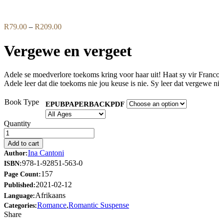
Flip to Back
Price
R
79.00
–
R
209.00
range:
R79.00
Vergewe en vergeet
through
R209.00
Adele se moedverlore toekoms kring voor haar uit! Haat sy vir Franc
Adele leer dat die toekoms nie jou keuse is nie. Sy leer dat vergewe ni
Book Type
EPUB
PAPERBACK
PDF
Quantity
Add to cart
Ina Cantoni
Author:
978-1-92851-563-0
ISBN:
157
Page Count:
2021-02-12
Published:
Afrikaans
Language:
Romance
,
Romantic Suspense
Categories:
Share