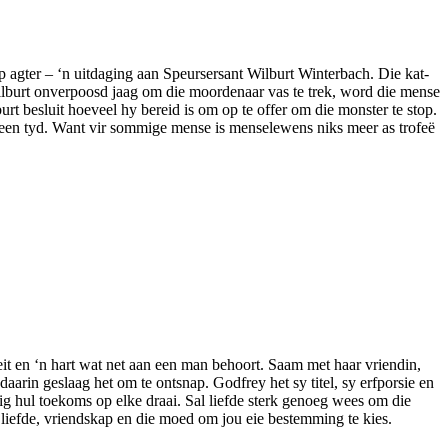
 agter – ‘n uitdaging aan Speursersant Wilburt Winterbach. Die kat-
Wilburt onverpoosd jaag om die moordenaar vas te trek, word die mense
urt besluit hoeveel hy bereid is om op te offer om die monster te stop.
teen tyd. Want vir sommige mense is menselewens niks meer as trofeë
it en ‘n hart wat net aan een man behoort. Saam met haar vriendin,
rin geslaag het om te ontsnap. Godfrey het sy titel, sy erfporsie en
ig hul toekoms op elke draai. Sal liefde sterk genoeg wees om die
liefde, vriendskap en die moed om jou eie bestemming te kies.