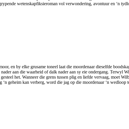
ngrypende wetenskapfiksieroman vol verwondering, avontuur en ‘n tydlo
moor, en by elke grusame toneel laat die moordenaar dieselfde boodskap
om nader aan die waarheid of dalk nader aan sy eie ondergang. Terwyl 
 gesteel het. Wanneer die grens tussen plig en liefde vervaag, moet Wilb
ag ‘n geheim kan verberg, word die jag op die moordenaar ‘n wedloop 