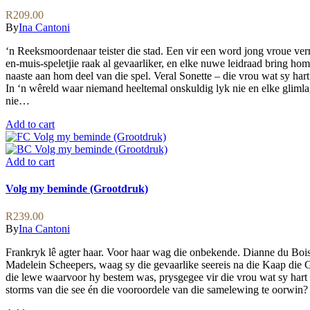
R
209.00
By
Ina Cantoni
‘n Reeksmoordenaar teister die stad. Een vir een word jong vroue ver
en-muis-speletjie raak al gevaarliker, en elke nuwe leidraad bring h
naaste aan hom deel van die spel. Veral Sonette – die vrou wat sy hart
In ‘n wêreld waar niemand heeltemal onskuldig lyk nie en elke gliml
nie…
Add to cart
Add to cart
Volg my beminde (Grootdruk)
R
239.00
By
Ina Cantoni
Frankryk lê agter haar. Voor haar wag die onbekende. Dianne du Bois 
Madelein Scheepers, waag sy die gevaarlike seereis na die Kaap die G
die lewe waarvoor hy bestem was, prysgegee vir die vrou wat sy hart g
storms van die see én die vooroordele van die samelewing te oorwin?