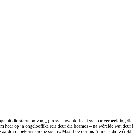
e uit die sterre ontvang, glo sy aanvanklik dat sy haar verbeelding d
 haar op ‘n ongelooflike reis deur die kosmos – na wêrelde wat deur h
die aarde se toekoms op die spel is. Maar hoe oortuig ‘n mens die wêrel