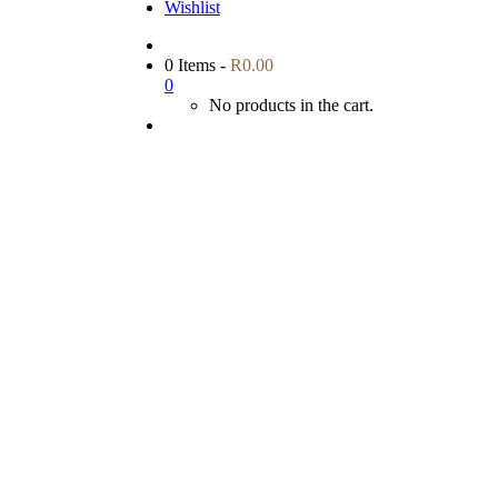
Wishlist
0 Items
-
R
0.00
0
No products in the cart.