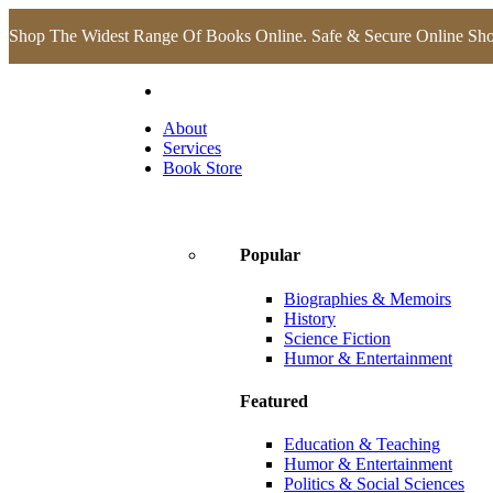
Shop The Widest Range Of Books Online. Safe & Secure Online Sh
About
Services
Book Store
Popular
Biographies & Memoirs
History
Science Fiction
Humor & Entertainment
Featured
Education & Teaching
Humor & Entertainment
Politics & Social Sciences