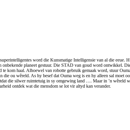
ol superintelligentes word die Kunsmatige Intelligensie van al die eeue.
‘n onbekende planeet gestuur. Die STAD van goud word ontwikkel. Die
oud te kom haal. Alhoewel van robotte gebruik gemaak word, stuur Ouma
n die ou wêreld. As hy besef dat Ouma weg is en hy alleen sal moet oo
otdat die silwer ruimtetuig in sy omgewing land …. Maar in ’n wêreld w
arheid ontdek wat die mensdom se lot vir altyd kan verander.