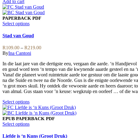
Add to cart
PAPERBACK
PDF
This
Select options
product
has
Stad van Goud
multiple
variants.
Price
R
109.00
–
R
219.00
The
range:
By
Ina Cantoni
options
R109.00
may
In die laat jare van die dertigste eeu, vergaan die aarde. ‘n Handjiev
through
be
en goud word teen ‘n tempo van die kwynende aaarde gesteel en na 
R219.00
chosen
Vanaf die planeet word ruimtetuie aarde toe gestuur om die laaste g
on
na die Suide en twee na die Noorde. Gus is die enigste oorlewende va
the
‘n grot moes skuil. Hy ontdek die vewoeste aarde en heers daaroor; t
product
van almal. Gus staan voor ’n keuse: wegkruip en oorleef … of die wa
page
This
Select options
product
has
multiple
EPUB
PAPERBACK
PDF
variants.
This
Select options
The
product
options
has
Liefde is ‘n Kuns (Groot Druk)