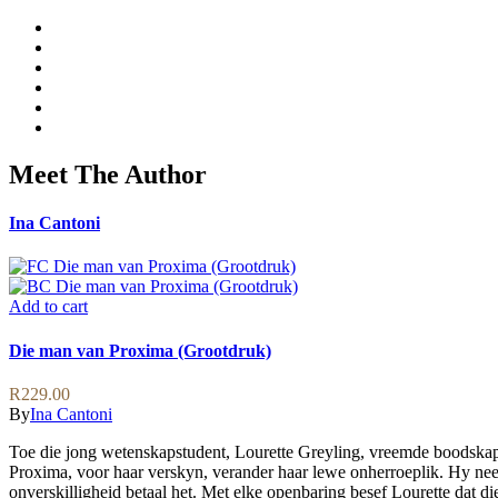
Meet The Author
Ina Cantoni
Add to cart
Die man van Proxima (Grootdruk)
R
229.00
By
Ina Cantoni
Toe die jong wetenskapstudent, Lourette Greyling, vreemde boodskapp
Proxima, voor haar verskyn, verander haar lewe onherroeplik. Hy neem
onverskilligheid betaal het. Met elke openbaring besef Lourette dat 