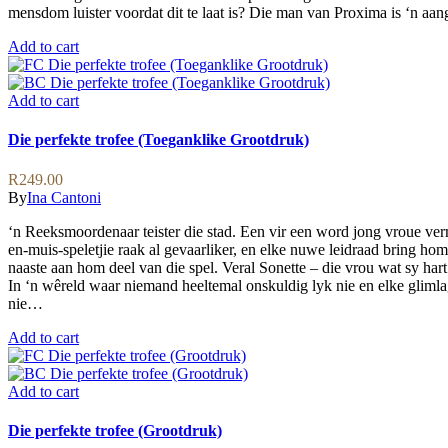
mensdom luister voordat dit te laat is? Die man van Proxima is ‘n aa
Add to cart
Add to cart
Die perfekte trofee (Toeganklike Grootdruk)
R
249.00
By
Ina Cantoni
‘n Reeksmoordenaar teister die stad. Een vir een word jong vroue ver
en-muis-speletjie raak al gevaarliker, en elke nuwe leidraad bring h
naaste aan hom deel van die spel. Veral Sonette – die vrou wat sy hart
In ‘n wêreld waar niemand heeltemal onskuldig lyk nie en elke gliml
nie…
Add to cart
Add to cart
Die perfekte trofee (Grootdruk)