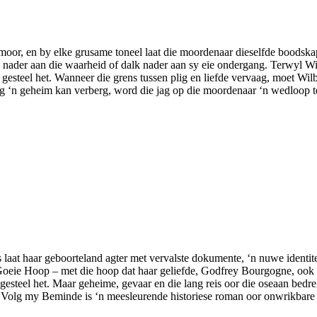
moor, en by elke grusame toneel laat die moordenaar dieselfde boodskap
om nader aan die waarheid of dalk nader aan sy eie ondergang. Terwyl 
 gesteel het. Wanneer die grens tussen plig en liefde vervaag, moet Wilb
ag ‘n geheim kan verberg, word die jag op die moordenaar ‘n wedloop 
laat haar geboorteland agter met vervalste dokumente, ‘n nuwe identite
oeie Hoop – met die hoop dat haar geliefde, Godfrey Bourgogne, ook daa
esteel het. Maar geheime, gevaar en die lang reis oor die oseaan bedre
 Volg my Beminde is ‘n meesleurende historiese roman oor onwrikbare 