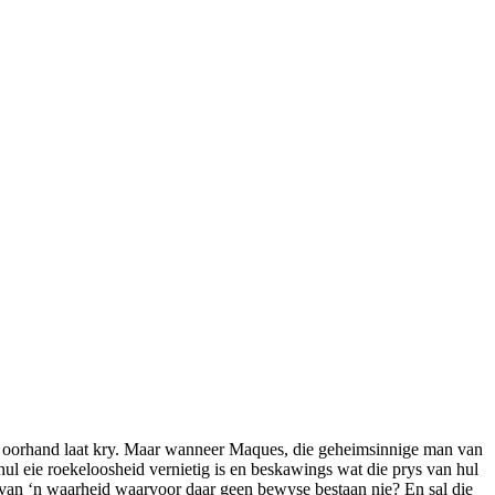
ie oorhand laat kry. Maar wanneer Maques, die geheimsinnige man van
ul eie roekeloosheid vernietig is en beskawings wat die prys van hul
d van ‘n waarheid waarvoor daar geen bewyse bestaan nie? En sal die