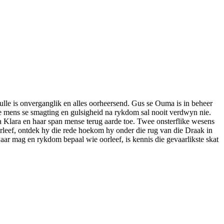
 Hulle is onverganglik en alles oorheersend. Gus se Ouma is in beheer
 mens se smagting en gulsigheid na rykdom sal nooit verdwyn nie.
 Klara en haar span mense terug aarde toe. Twee onsterflike wesens
rleef, ontdek hy die rede hoekom hy onder die rug van die Draak in
aar mag en rykdom bepaal wie oorleef, is kennis die gevaarlikste skat