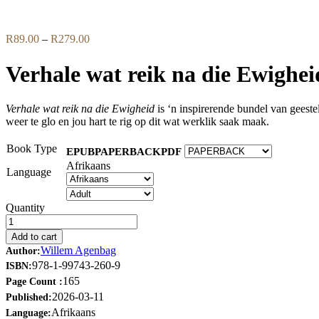
Flip to Back
Price
R
89.00
–
R
279.00
range:
R89.00
Verhale wat reik na die Ewighei
through
R279.00
Verhale wat reik na die Ewigheid
is ‘n inspirerende bundel van geeste
weer te glo en jou hart te rig op dit wat werklik saak maak.
Book Type
EPUB
PAPERBACK
PDF
Afrikaans
Language
Quantity
Add to cart
Willem Agenbag
Author:
978-1-99743-260-9
ISBN:
165
Page Count :
2026-03-11
Published:
Afrikaans
Language: