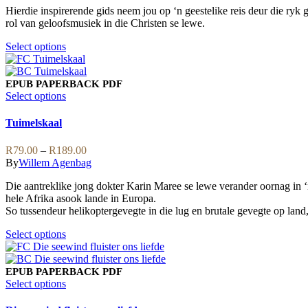
may
Hierdie inspirerende gids neem jou op ‘n geestelike reis deur die ryk
through
be
rol van geloofsmusiek in die Christen se lewe.
R299.00
chosen
on
This
Select options
the
product
product
has
page
multiple
EPUB
PAPERBACK
PDF
variants.
This
Select options
The
product
options
has
Tuimelskaal
may
multiple
be
variants.
Price
R
79.00
–
R
189.00
chosen
The
range:
By
Willem Agenbag
on
options
R79.00
the
may
Die aantreklike jong dokter Karin Maree se lewe verander oornag in ‘
through
product
be
hele Afrika asook lande in Europa.
R189.00
page
chosen
So tussendeur helikoptergevegte in die lug en brutale gevegte op la
on
the
This
Select options
product
product
page
has
multiple
EPUB
PAPERBACK
PDF
variants.
This
Select options
The
product
options
has