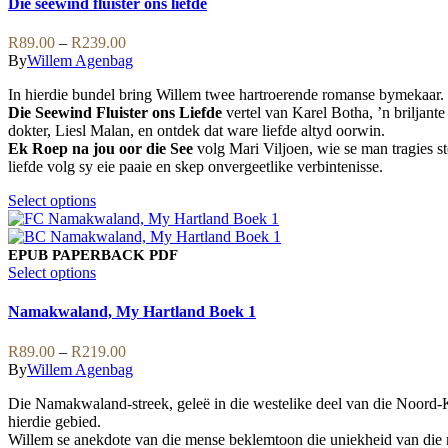
Die seewind fluister ons liefde
may
multiple
be
variants.
Price
R
89.00
–
R
239.00
chosen
The
range:
By
Willem Agenbag
on
options
R89.00
the
may
In hierdie bundel bring Willem twee hartroerende romanse bymekaar.
through
product
be
Die Seewind Fluister ons Liefde
vertel van Karel Botha, ’n briljant
R239.00
page
chosen
dokter, Liesl Malan, en ontdek dat ware liefde altyd oorwin.
on
Ek Roep na jou oor die See
volg Mari Viljoen, wie se man tragies s
the
liefde volg sy eie paaie en skep onvergeetlike verbintenisse.
product
page
This
Select options
product
has
multiple
EPUB
PAPERBACK
PDF
variants.
This
Select options
The
product
options
has
Namakwaland, My Hartland Boek 1
may
multiple
be
variants.
Price
R
89.00
–
R
219.00
chosen
The
range:
By
Willem Agenbag
on
options
R89.00
the
may
Die Namakwaland-streek, geleë in die westelike deel van die Noord-
through
product
be
hierdie gebied.
R219.00
page
chosen
Willem se anekdote van die mense beklemtoon die uniekheid van die me