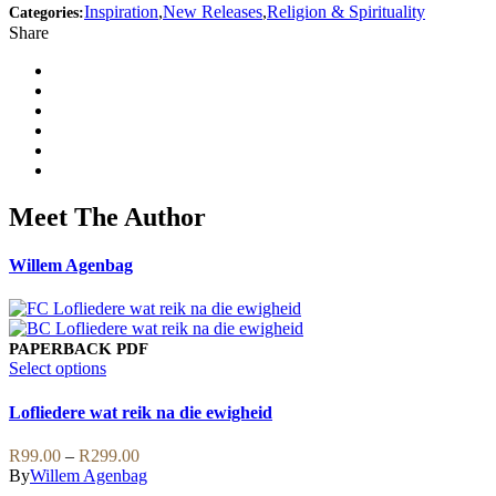
Inspiration
,
New Releases
,
Religion & Spirituality
Categories:
Share
Meet The Author
Willem Agenbag
PAPERBACK
PDF
This
Select options
product
has
Lofliedere wat reik na die ewigheid
multiple
variants.
Price
R
99.00
–
R
299.00
The
range:
By
Willem Agenbag
options
R99.00