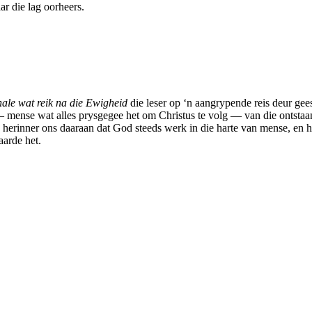
ar die lag oorheers.
hale wat reik na die Ewigheid
die leser op ‘n aangrypende reis deur gees
 mense wat alles prysgegee het om Christus te volg — van die ontstaan
 herinner ons daaraan dat God steeds werk in die harte van mense, en hie
aarde het.