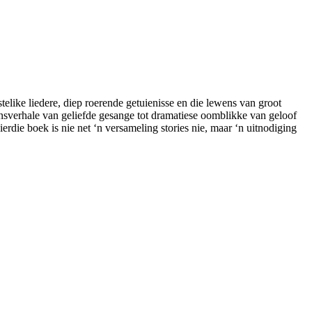
telike liedere, diep roerende getuienisse en die lewens van groot
sverhale van geliefde gesange tot dramatiese oomblikke van geloof
rdie boek is nie net ‘n versameling stories nie, maar ‘n uitnodiging