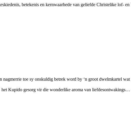
 geskiedenis, betekenis en kernwaarhede van geliefde Christelike lof- en
n nagmerrie toe sy onskuldig betrek word by ‘n groot dwelmkartel wat 
nd, het Kupido gesorg vir die wonderlike aroma van liefdesontwakings…