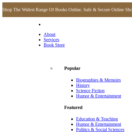
Shop The Widest Range Of Books Online. Safe & Secure Online Sh
About
Services
Book Store
Popular
Biographies & Memoirs
History
Science Fiction
Humor & Entertainment
Featured
Education & Teaching
Humor & Entertainment
Politics & Social Sciences