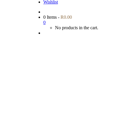
Wishlist
0 Items
-
R
0.00
0
No products in the cart.