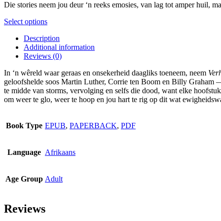
on
Die stories neem jou deur ‘n reeks emosies, van lag tot amper huil, ma
the
product
This
Select options
page
product
Description
has
Additional information
multiple
Reviews (0)
variants.
The
In ‘n wêreld waar geraas en onsekerheid daagliks toeneem, neem
Ver
options
geloofshelde soos Martin Luther, Corrie ten Boom en Billy Graham —
may
te midde van storms, vervolging en selfs die dood, want elke hoofstuk
be
om weer te glo, weer te hoop en jou hart te rig op dit wat ewigheidsw
chosen
on
the
Book Type
EPUB
,
PAPERBACK
,
PDF
product
page
Language
Afrikaans
Age Group
Adult
Reviews