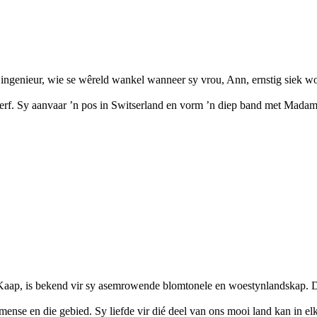
e ingenieur, wie se wêreld wankel wanneer sy vrou, Ann, ernstig siek wo
terf. Sy aanvaar ’n pos in Switserland en vorm ’n diep band met Madam
Kaap, is bekend vir sy asemrowende blomtonele en woestynlandskap. Di
nse en die gebied. Sy liefde vir dié deel van ons mooi land kan in elk