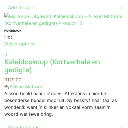
Add to cart
PAPERBACK
Hot
This
Select options
product
has
Kaleidoskoop (Kortverhale en
multiple
gedigte)
variants.
The
R
179.00
options
By
Allison Matroos
may
Allison beeld haar liefde vir Afrikaans in hierdie
be
besonderse bundel mooi uit. Sy beskryf haar taal as
chosen
wonderlik want ‘n klinker en vokaal vorm saam ‘n
on
woord wat lewe bring.
the
This
product
Select options