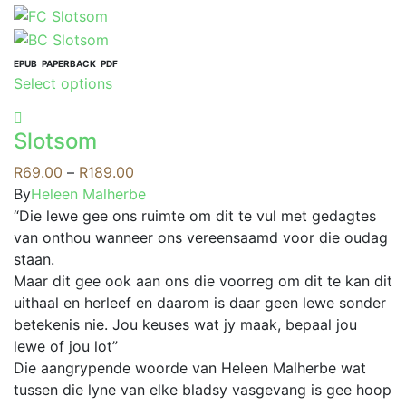
EPUB
PAPERBACK
PDF
This
Select options
product
has
Slotsom
multiple
variants.
Price
R
69.00
–
R
189.00
The
range:
By
Heleen Malherbe
options
R69.00
“Die lewe gee ons ruimte om dit te vul met gedagtes
may
through
van onthou wanneer ons vereensaamd voor die oudag
be
R189.00
staan.
chosen
Maar dit gee ook aan ons die voorreg om dit te kan dit
on
uithaal en herleef en daarom is daar geen lewe sonder
the
betekenis nie. Jou keuses wat jy maak, bepaal jou
product
lewe of jou lot”
page
Die aangrypende woorde van Heleen Malherbe wat
tussen die lyne van elke bladsy vasgevang is gee hoop