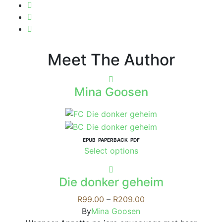
Meet The Author
Mina Goosen
EPUB
PAPERBACK
PDF
This
Select options
product
has
Die donker geheim
multiple
variants.
Price
R
99.00
–
R
209.00
The
range:
By
Mina Goosen
options