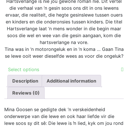
options
R79.00
Hartsverlange is nie jou gewone roman nie. Dit vertel
the
may
through
die verhaal van ‘n gesin soos ons dit in ons lewens
product
be
R199.00
ervaar, die realiteit, die hegte gesinslewe tussen ouers
page
chosen
en kinders en die onderonsies tussen kinders. Die titel
on
Hartsverlange laat ‘n mens wonder in die begin maar
the
soos die wel en wee van die gesin aangaan, kom die
product
hartsverlange na vore.
page
Tina was in ‘n motorongeluk en in ‘n koma … Gaan Tina
se lewe ooit weer dieselfde wees as voor die ongeluk?
This
Select options
product
Description
has
Additional information
multiple
Reviews (0)
variants.
The
options
Mina Goosen se gedigte dek ’n verskeidenheid
may
onderwerpe van die lewe en ook haar liefde vir die
be
lewe soos sy dit sê: Die lewe is ŉ lied, kyk om jou rond