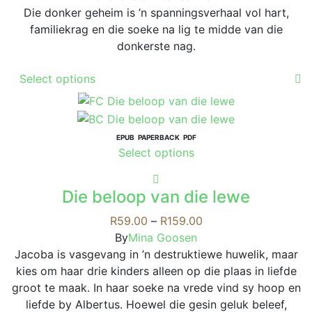
Die donker geheim is ’n spanningsverhaal vol hart,
familiekrag en die soeke na lig te midde van die
donkerste nag.
This
Select options
product
has
multiple
variants.
EPUB
PAPERBACK
PDF
This
Select options
The
product
options
has
may
Die beloop van die lewe
multiple
be
variants.
Price
R
59.00
–
R
159.00
chosen
The
range:
By
Mina Goosen
on
options
R59.00
Jacoba is vasgevang in ’n destruktiewe huwelik, maar
the
may
through
kies om haar drie kinders alleen op die plaas in liefde
product
be
R159.00
groot te maak. In haar soeke na vrede vind sy hoop en
page
chosen
liefde by Albertus. Hoewel die gesin geluk beleef,