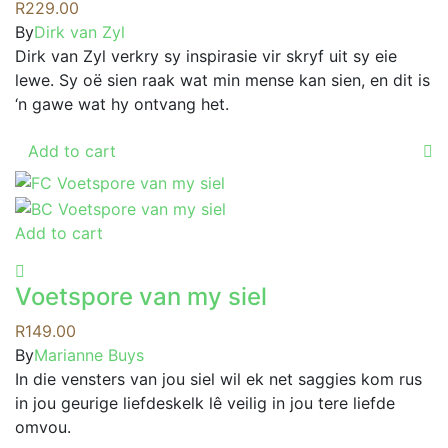
R
229.00
be
By
Dirk van Zyl
chosen
Dirk van Zyl verkry sy inspirasie vir skryf uit sy eie
on
lewe. Sy oë sien raak wat min mense kan sien, en dit is
the
‘n gawe wat hy ontvang het.
product
page
Add to cart
Add to cart
Voetspore van my siel
R
149.00
By
Marianne Buys
In die vensters van jou siel wil ek net saggies kom rus
in jou geurige liefdeskelk lê veilig in jou tere liefde
omvou.