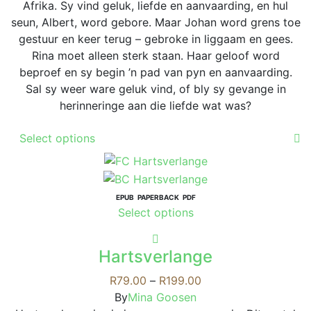
be
R189.00
Afrika. Sy vind geluk, liefde en aanvaarding, en hul
page
chosen
seun, Albert, word gebore. Maar Johan word grens toe
on
gestuur en keer terug – gebroke in liggaam en gees.
the
Rina moet alleen sterk staan. Haar geloof word
product
beproef en sy begin ’n pad van pyn en aanvaarding.
page
Sal sy weer ware geluk vind, of bly sy gevange in
herinneringe aan die liefde wat was?
This
Select options
product
has
multiple
variants.
EPUB
PAPERBACK
PDF
This
Select options
The
product
options
has
may
Hartsverlange
multiple
be
variants.
Price
R
79.00
–
R
199.00
chosen
The
range:
By
Mina Goosen
on