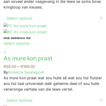
aan soveel ander vasgevang in die lewe se soms bose
kringloop van keuses.
This
Select options
product
has
multiple
variants.
EPUB
PAPERBACK
PDF
This
Select options
The
product
options
has
may
As mure kon praat
multiple
be
variants.
Price
R
59.00
–
R
169.00
chosen
The
range:
By
Annelize Swanepoel
on
options
R59.00
As mure kon praat wat sou hulle sê wat sou hul fluister
the
may
through
sou hul taal universeel dalk geheime deel of sou hulle
product
be
R169.00
verwronge verhale van die lewe vertel.
page
chosen
This
on
Select options
product
the