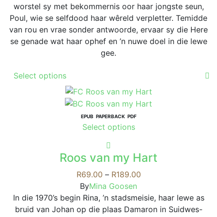
on
worstel sy met bekommernis oor haar jongste seun,
the
Poul, wie se selfdood haar wêreld verpletter. Temidde
product
van rou en vrae sonder antwoorde, ervaar sy die Here
page
se genade wat haar ophef en ’n nuwe doel in die lewe
gee.
This
Select options
product
has
multiple
variants.
EPUB
PAPERBACK
PDF
This
Select options
The
product
options
has
may
Roos van my Hart
multiple
be
variants.
Price
R
69.00
–
R
189.00
chosen
The
range:
By
Mina Goosen
on
options
R69.00
In die 1970’s begin Rina, ’n stadsmeisie, haar lewe as
the
may
through
bruid van Johan op die plaas Damaron in Suidwes-
product