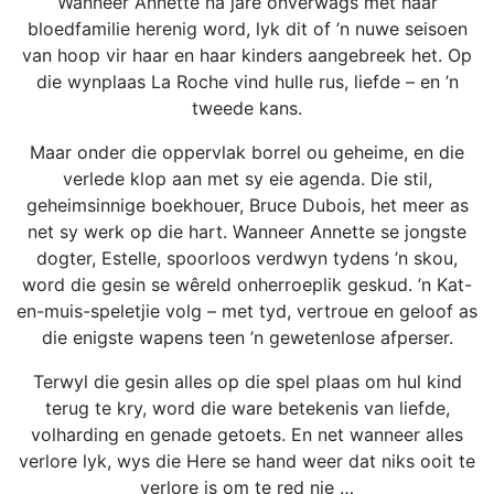
R99.00
Wanneer Annette na jare onverwags met haar
may
through
bloedfamilie herenig word, lyk dit of ’n nuwe seisoen
be
R209.00
van hoop vir haar en haar kinders aangebreek het. Op
chosen
die wynplaas La Roche vind hulle rus, liefde – en ’n
on
tweede kans.
the
Maar onder die oppervlak borrel ou geheime, en die
product
verlede klop aan met sy eie agenda. Die stil,
page
geheimsinnige boekhouer, Bruce Dubois, het meer as
net sy werk op die hart. Wanneer Annette se jongste
dogter, Estelle, spoorloos verdwyn tydens ’n skou,
word die gesin se wêreld onherroeplik geskud. ’n Kat-
en-muis-speletjie volg – met tyd, vertroue en geloof as
die enigste wapens teen ’n gewetenlose afperser.
Terwyl die gesin alles op die spel plaas om hul kind
terug te kry, word die ware betekenis van liefde,
volharding en genade getoets. En net wanneer alles
verlore lyk, wys die Here se hand weer dat niks ooit te
verlore is om te red nie …