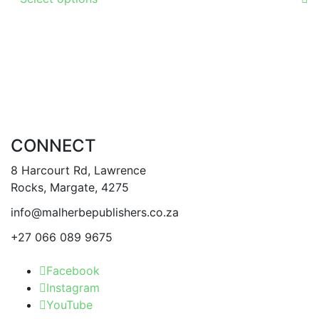
product
page
has
multiple
variants.
The
options
may
be
CONNECT
chosen
on
8 Harcourt Rd, Lawrence
the
Rocks, Margate, 4275
product
info@malherbepublishers.co.za
page
+27 066 089 9675
Facebook
Instagram
YouTube