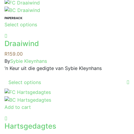
has
product
multiple
page
variants.
PAPERBACK
This
Select options
The
product
options
has
may
Draaiwind
multiple
be
variants.
R
159.00
chosen
The
By
Sybie Kleynhans
on
options
‘n Keur uit die gedigte van Sybie Kleynhans
the
may
product
This
be
Select options
page
product
chosen
has
on
multiple
the
Add to cart
variants.
product
The
page
options
Hartsgedagtes
may