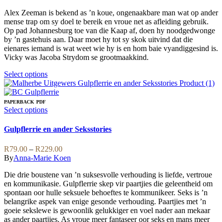
options
R89.00
may
Alex Zeeman is bekend as ’n koue, ongenaakbare man wat op ander
through
be
mense trap om sy doel te bereik en vroue net as afleiding gebruik.
R229.00
chosen
Op pad Johannesburg toe van die Kaap af, doen hy noodgedwonge
on
by ’n gastehuis aan. Daar moet hy tot sy skok uitvind dat die
the
eienares iemand is wat weet wie hy is en hom baie vyandiggesind is.
product
Vicky was Jacoba Strydom se grootmaakkind.
page
This
Select options
product
has
multiple
PAPERBACK
PDF
variants.
This
Select options
The
product
options
has
Gulpflerrie en ander Seksstories
may
multiple
be
variants.
Price
R
79.00
–
R
229.00
chosen
The
range:
By
Anna-Marie Koen
on
options
R79.00
the
may
Die drie boustene van ’n suksesvolle verhouding is liefde, vertroue
through
product
be
en kommunikasie. Gulpflerrie skep vir paartjies die geleentheid om
R229.00
page
chosen
spontaan oor hulle seksuele behoeftes te kommunikeer. Seks is ’n
on
belangrike aspek van enige gesonde verhouding. Paartjies met ’n
the
goeie sekslewe is gewoonlik gelukkiger en voel nader aan mekaar
product
as ander paartjies. As vroue meer fantaseer oor seks en mans meer