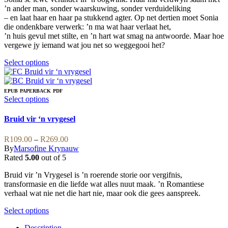
product
be
’n ander man, sonder waarskuwing, sonder verduideliking
R329.00
page
chosen
– en laat haar en haar pa stukkend agter. Op net dertien moet Sonia
on
die ondenkbare verwerk: ’n ma wat haar verlaat het,
the
’n huis gevul met stilte, en ’n hart wat smag na antwoorde. Maar hoe
product
vergewe jy iemand wat jou net so weggegooi het?
page
This
Select options
product
has
multiple
EPUB
PAPERBACK
PDF
variants.
This
Select options
The
product
options
has
Bruid vir ‘n vrygesel
may
multiple
be
variants.
Price
R
109.00
–
R
269.00
chosen
The
range:
By
Marsofine Krynauw
on
options
R109.00
Rated
5.00
out of 5
the
may
through
product
be
Bruid vir ’n Vrygesel is ’n roerende storie oor vergifnis,
R269.00
page
chosen
transformasie en die liefde wat alles nuut maak. ’n Romantiese
on
verhaal wat nie net die hart nie, maar ook die gees aanspreek.
the
product
This
Select options
page
product
Description