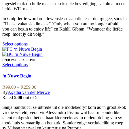
page
ingestel raak op hulle maats se seksuele bevrediging, sal almal meer
liefde WIL maak.
In Gulpflerrie word ook lewenslesse aan die leser deurgegee, soos in
“Thaise vakansieklimaks:” ‘Only when you are no longer afraid,
you can begin to enjoy life” en Kahlil Gibran: “Wanneer die liefde
roep, moet jy dit volg.”
This
Select options
product
has
multiple
EPUB
PAPERBACK
PDF
variants.
This
Select options
The
product
options
has
‘n Nuwe Begin
may
multiple
be
variants.
Price
R
99.00
–
R
259.00
chosen
The
range:
By
Agatha van der Merwe
on
options
R99.00
Rated
5.00
out of 5
the
may
through
product
be
Sanja Sandrucci se uittrede uit die modebedryf kom as ’n groot skok
R259.00
page
chosen
vir die wêreld, veral vir Alessandro Pisano wat haar uitsonderlike
on
talent raakgesien het en haar klerereeks as ’n onderafdeling van sy
the
modehuis vervaardig en bemark. Sonder enige verduideliking roep
product
sy Milaan vaarwel en keur terug na Pretoria.