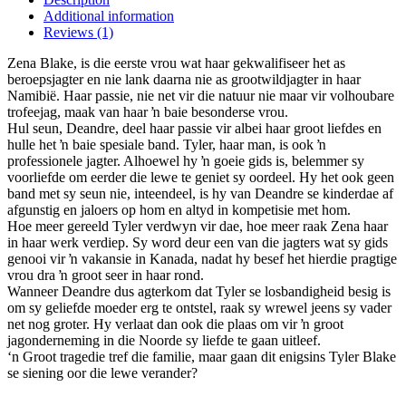
has
Additional information
multiple
Reviews (1)
variants.
The
Zena Blake, is die eerste vrou wat haar gekwalifiseer het as
options
beroepsjagter en nie lank daarna nie as grootwildjagter in haar
may
Namibië. Haar passie, nie net vir die natuur nie maar vir volhoubare
be
trofeejag, maak van haar ŉ baie besonderse vrou.
chosen
Hul seun, Deandre, deel haar passie vir albei haar groot liefdes en
on
hulle het ŉ baie spesiale band. Tyler, haar man, is ook ŉ
the
professionele jagter. Alhoewel hy ŉ goeie gids is, belemmer sy
product
voorliefde om eerder die lewe te geniet sy oordeel. Hy het ook geen
page
band met sy seun nie, inteendeel, is hy van Deandre se kinderdae af
afgunstig en jaloers op hom en altyd in kompetisie met hom.
Hoe meer gereeld Tyler verdwyn vir dae, hoe meer raak Zena haar
in haar werk verdiep. Sy word deur een van die jagters wat sy gids
genooi vir ŉ vakansie in Kanada, nadat hy besef het hierdie pragtige
vrou dra ŉ groot seer in haar rond.
Wanneer Deandre dus agterkom dat Tyler se losbandigheid besig is
om sy geliefde moeder erg te ontstel, raak sy wrewel jeens sy vader
net nog groter. Hy verlaat dan ook die plaas om vir ŉ groot
jagonderneming in die Noorde sy liefde te gaan uitleef.
‘n Groot tragedie tref die familie, maar gaan dit enigsins Tyler Blake
se siening oor die lewe verander?