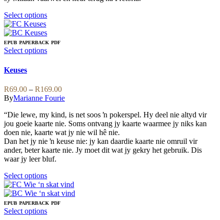
page
This
Select options
product
has
multiple
EPUB
PAPERBACK
PDF
variants.
This
Select options
The
product
options
has
Keuses
may
multiple
be
variants.
Price
R
69.00
–
R
169.00
chosen
The
range:
By
Marianne Fourie
on
options
R69.00
the
may
“Die lewe, my kind, is net soos ŉ pokerspel. Hy deel nie altyd vir
through
product
be
jou goeie kaarte nie. Soms ontvang jy kaarte waarmee jy niks kan
R169.00
page
chosen
doen nie, kaarte wat jy nie wil hê nie.
on
Dan het jy nie ŉ keuse nie: jy kan daardie kaarte nie omruil vir
the
ander, beter kaarte nie. Jy moet dit wat jy gekry het gebruik. Dis
product
waar jy leer bluf.
page
This
Select options
product
has
multiple
EPUB
PAPERBACK
PDF
variants.
This
Select options
The
product