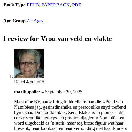
Book Type
EPUB
,
PAPERBACK
,
PDF
Age Group
All Ages
1 review for
Vrou van veld en vlakte
Rated
4
out of 5
marthapoller
–
September 30, 2025
Marsofine Krynauw bring in hierdie roman die wêreld van
Namibiese jag, gesinsdinamika en persoonlike stryd treffend
bymekaar. Die hoofkarakter, Zena Blake, is ’n pionier – die
eerste vroulike beroeps- en grootwildjagter in Namibië – en
word uitgebeeld as ’n sterk, maar tog brose figuur wat haar
huwelik, haar loopbaan en haar verhouding met haar kinders