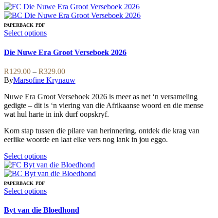
PAPERBACK
PDF
This
Select options
product
has
Die Nuwe Era Groot Verseboek 2026
multiple
variants.
Price
R
129.00
–
R
329.00
The
range:
By
Marsofine Krynauw
options
R129.00
may
Nuwe Era Groot Verseboek 2026 is meer as net ‘n versameling
through
be
gedigte – dit is ‘n viering van die Afrikaanse woord en die mense
R329.00
chosen
wat hul harte in ink durf oopskryf.
on
the
Kom stap tussen die pilare van herinnering, ontdek die krag van
product
eerlike woorde en laat elke vers nog lank in jou eggo.
page
This
Select options
product
has
multiple
PAPERBACK
PDF
variants.
This
Select options
The
product
options
has
Byt van die Bloedhond
may
multiple