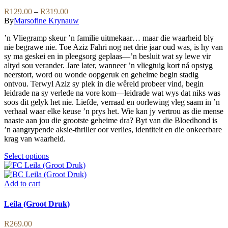
be
variants.
Price
R
129.00
–
R
319.00
chosen
The
range:
By
Marsofine Krynauw
on
options
R129.00
the
may
’n Vliegramp skeur ’n familie uitmekaar… maar die waarheid bly
through
product
be
nie begrawe nie. Toe Aziz Fahri nog net drie jaar oud was, is hy van
R319.00
page
chosen
sy ma geskei en in pleegsorg geplaas—’n besluit wat sy lewe vir
on
altyd sou verander. Jare later, wanneer ’n vliegtuig kort ná opstyg
the
neerstort, word ou wonde oopgeruk en geheime begin stadig
product
ontvou. Terwyl Aziz sy plek in die wêreld probeer vind, begin
page
leidrade na sy verlede na vore kom—leidrade wat wys dat niks was
soos dit gelyk het nie. Liefde, verraad en oorlewing vleg saam in ’n
verhaal waar elke keuse ’n prys het. Wie kan jy vertrou as die mense
naaste aan jou die grootste geheime dra? Byt van die Bloedhond is
’n aangrypende aksie-thriller oor verlies, identiteit en die onkeerbare
krag van waarheid.
This
Select options
product
has
multiple
Add to cart
variants.
The
Leila (Groot Druk)
options
may
R
269.00