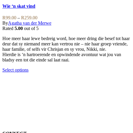
options
has
Wie ‘n skat vind
may
multiple
be
variants.
Price
R
99.00
–
R
259.00
chosen
The
range:
By
Agatha van der Merwe
on
options
R99.00
Rated
5.00
out of 5
the
may
through
product
be
Hoe meer haar lewe bedreig word, hoe meer dring die besef tot haar
R259.00
page
chosen
deur dat sy niemand meer kan vertrou nie – nie haar groep vriende,
on
haar familie, of selfs vir Chrisjan en sy vrou, Nikki, nie.
the
Hierdie is ‘n hartroerende en opwindende avontuur wat jou van
product
bladsy een tot die einde sal laat raai.
page
This
Select options
product
has
multiple
variants.
The
options
may
be
chosen
on
the