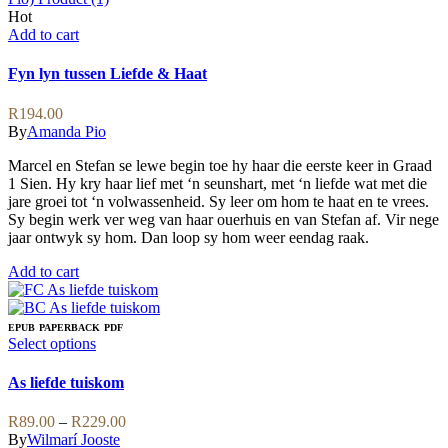
Hot
Add to cart
Fyn lyn tussen Liefde & Haat
R
194.00
By
Amanda Pio
Marcel en Stefan se lewe begin toe hy haar die eerste keer in Graad
1 Sien. Hy kry haar lief met ‘n seunshart, met ‘n liefde wat met die
jare groei tot ‘n volwassenheid. Sy leer om hom te haat en te vrees.
Sy begin werk ver weg van haar ouerhuis en van Stefan af. Vir nege
jaar ontwyk sy hom. Dan loop sy hom weer eendag raak.
Add to cart
EPUB
PAPERBACK
PDF
This
Select options
product
has
As liefde tuiskom
multiple
variants.
Price
R
89.00
–
R
229.00
The
range:
By
Wilmarí Jooste