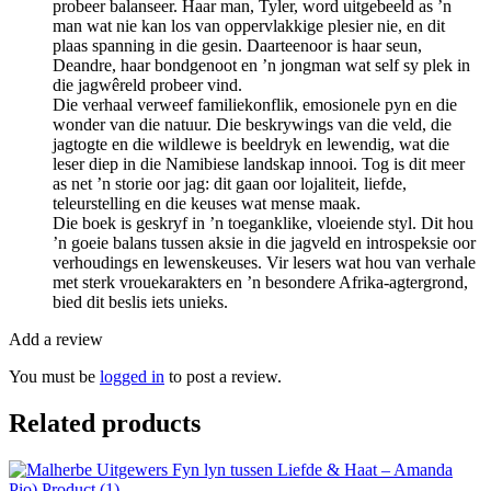
probeer balanseer. Haar man, Tyler, word uitgebeeld as ’n
man wat nie kan los van oppervlakkige plesier nie, en dit
plaas spanning in die gesin. Daarteenoor is haar seun,
Deandre, haar bondgenoot en ’n jongman wat self sy plek in
die jagwêreld probeer vind.
Die verhaal verweef familiekonflik, emosionele pyn en die
wonder van die natuur. Die beskrywings van die veld, die
jagtogte en die wildlewe is beeldryk en lewendig, wat die
leser diep in die Namibiese landskap innooi. Tog is dit meer
as net ’n storie oor jag: dit gaan oor lojaliteit, liefde,
teleurstelling en die keuses wat mense maak.
Die boek is geskryf in ’n toeganklike, vloeiende styl. Dit hou
’n goeie balans tussen aksie in die jagveld en introspeksie oor
verhoudings en lewenskeuses. Vir lesers wat hou van verhale
met sterk vrouekarakters en ’n besondere Afrika-agtergrond,
bied dit beslis iets unieks.
Add a review
You must be
logged in
to post a review.
Related products