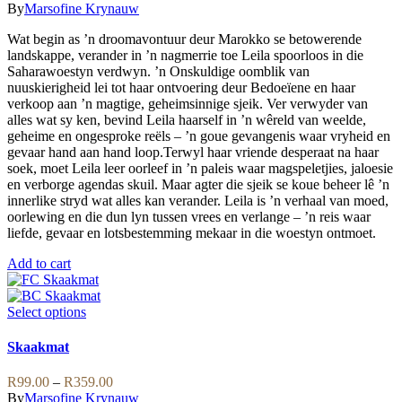
be
By
Marsofine Krynauw
chosen
on
Wat begin as ’n droomavontuur deur Marokko se betowerende
the
landskappe, verander in ’n nagmerrie toe Leila spoorloos in die
product
Saharawoestyn verdwyn. ’n Onskuldige oomblik van
page
nuuskierigheid lei tot haar ontvoering deur Bedoeïene en haar
verkoop aan ’n magtige, geheimsinnige sjeik. Ver verwyder van
alles wat sy ken, bevind Leila haarself in ’n wêreld van weelde,
geheime en ongesproke reëls – ’n goue gevangenis waar vryheid en
gevaar hand aan hand loop.Terwyl haar vriende desperaat na haar
soek, moet Leila leer oorleef in ’n paleis waar magspeletjies, jaloesie
en verborge agendas skuil. Maar agter die sjeik se koue beheer lê ’n
innerlike stryd wat alles kan verander. Leila is ’n verhaal van moed,
oorlewing en die dun lyn tussen vrees en verlange – ’n reis waar
liefde, gevaar en lotsbestemming mekaar in die woestyn ontmoet.
Add to cart
This
Select options
product
has
Skaakmat
multiple
variants.
Price
R
99.00
–
R
359.00
The
range:
By
Marsofine Krynauw