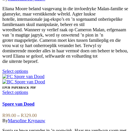
options
R99.00
may
Eliana Moore beland vasgevang in die invloedryke Malan-familie se
through
be
glansryke, maar verstikkende wêreld. Agter luukse
R359.00
chosen
hotelle, internasionale jag-ekspo’s en ’n sogenaamd onberispelike
on
familienaam skuil manipulasie, beheer en stil
the
wreedheid. Wanneer sy verlief raak op Cameron Malan, erfgenaam
product
van ’n magtige jagryk, word sy onwetend ’n pion in ’n
page
groter magspeletjie. Cameron moet kies tussen familieplig en die
vrou wat sy hart onherroeplik verander het. Terwyl sy
dominerende moeder alles in haar vermoë doen om beheer te behou,
word Eliana se geloof, selfwaarde en volharding tot
die uiterste beproef.
This
Select options
product
has
multiple
EPUB
PAPERBACK
PDF
variants.
This
Select options
The
product
options
has
Spore van Dood
may
multiple
be
variants.
Price
R
99.00
–
R
329.00
chosen
The
range:
By
Marsofine Krynauw
on
options
R99.00
the
may
Sonia se lewe verander in ’n oogwink. Haar ma verdwyn saam met
through