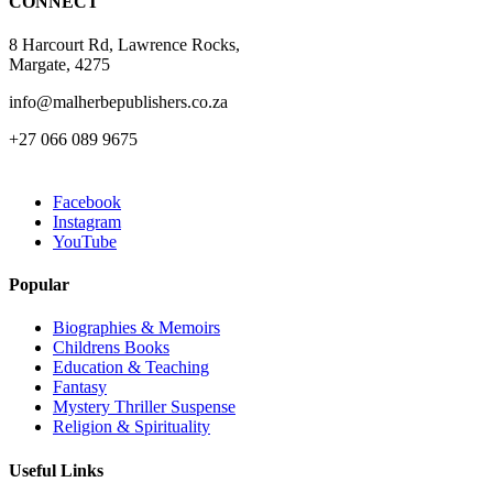
CONNECT
product
page
8 Harcourt Rd, Lawrence Rocks,
Margate, 4275
info@malherbepublishers.co.za
+27 066 089 9675
Facebook
Instagram
YouTube
Popular
Biographies & Memoirs
Childrens Books
Education & Teaching
Fantasy
Mystery Thriller Suspense
Religion & Spirituality
Useful Links