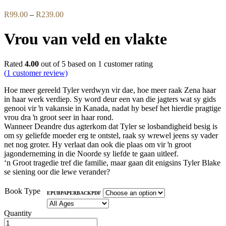
Price
R
99.00
–
R
239.00
range:
R99.00
Vrou van veld en vlakte
through
R239.00
Rated
4.00
out of 5 based on
1
customer rating
(
1
customer review)
Hoe meer gereeld Tyler verdwyn vir dae, hoe meer raak Zena haar
in haar werk verdiep. Sy word deur een van die jagters wat sy gids
genooi vir ŉ vakansie in Kanada, nadat hy besef het hierdie pragtige
vrou dra ŉ groot seer in haar rond.
Wanneer Deandre dus agterkom dat Tyler se losbandigheid besig is
om sy geliefde moeder erg te ontstel, raak sy wrewel jeens sy vader
net nog groter. Hy verlaat dan ook die plaas om vir ŉ groot
jagonderneming in die Noorde sy liefde te gaan uitleef.
‘n Groot tragedie tref die familie, maar gaan dit enigsins Tyler Blake
se siening oor die lewe verander?
Book Type
EPUB
PAPERBACK
PDF
Quantity