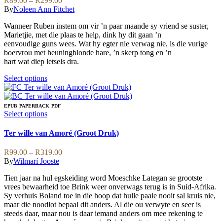
R
89.00
–
R
299.00
chosen
The
range:
By
Noleen Ann Fitchet
on
options
R89.00
the
may
Wanneer Ruben instem om vir ’n paar maande sy vriend se suster,
through
product
be
Marietjie, met die plaas te help, dink hy dit gaan ’n
R299.00
page
chosen
eenvoudige guns wees. Wat hy egter nie verwag nie, is die vurige
on
boervrou met heuningblonde hare, ’n skerp tong en ’n
the
hart wat diep letsels dra.
product
page
This
Select options
product
has
multiple
EPUB
PAPERBACK
PDF
variants.
This
Select options
The
product
options
has
Ter wille van Amoré (Groot Druk)
may
multiple
be
variants.
Price
R
99.00
–
R
319.00
chosen
The
range:
By
Wilmarí Jooste
on
options
R99.00
the
may
Tien jaar na hul egskeiding word Moeschke Lategan se grootste
through
product
be
vrees bewaarheid toe Brink weer onverwags terug is in Suid-Afrika.
R319.00
page
chosen
Sy verhuis Boland toe in die hoop dat hulle paaie nooit sal kruis nie,
on
maar die noodlot bepaal dit anders. Al die ou verwyte en seer is
the
steeds daar, maar nou is daar iemand anders om mee rekening te
product