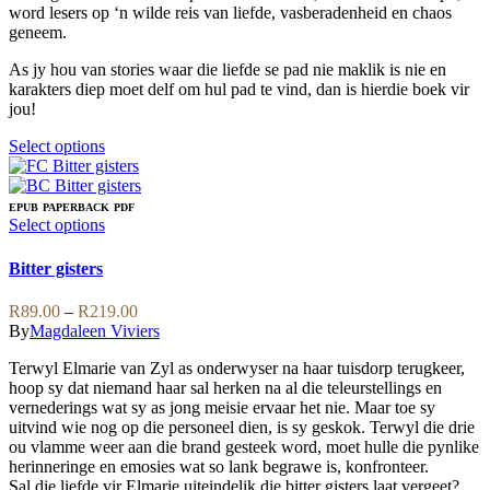
product
be
word lesers op ‘n wilde reis van liefde, vasberadenheid en chaos
R329.00
page
chosen
geneem.
on
the
As jy hou van stories waar die liefde se pad nie maklik is nie en
product
karakters diep moet delf om hul pad te vind, dan is hierdie boek vir
page
jou!
This
Select options
product
has
multiple
EPUB
PAPERBACK
PDF
variants.
This
Select options
The
product
options
has
Bitter gisters
may
multiple
be
variants.
Price
R
89.00
–
R
219.00
chosen
The
range:
By
Magdaleen Viviers
on
options
R89.00
the
may
Terwyl Elmarie van Zyl as onderwyser na haar tuisdorp terugkeer,
through
product
be
hoop sy dat niemand haar sal herken na al die teleurstellings en
R219.00
page
chosen
vernederings wat sy as jong meisie ervaar het nie. Maar toe sy
on
uitvind wie nog op die personeel dien, is sy geskok. Terwyl die drie
the
ou vlamme weer aan die brand gesteek word, moet hulle die pynlike
product
herinneringe en emosies wat so lank begrawe is, konfronteer.
page
Sal die liefde vir Elmarie uiteindelik die bitter gisters laat vergeet?