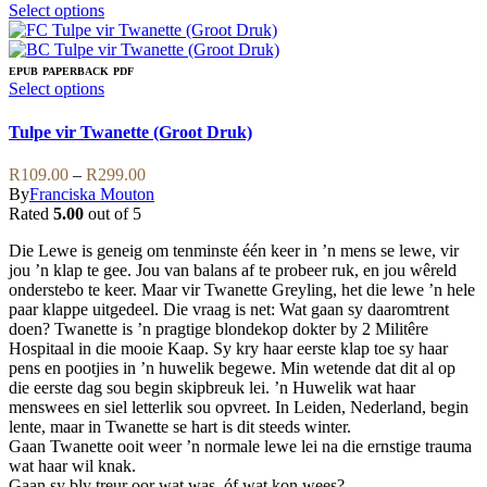
This
Select options
product
has
multiple
EPUB
PAPERBACK
PDF
variants.
This
Select options
The
product
options
has
Tulpe vir Twanette (Groot Druk)
may
multiple
be
variants.
Price
R
109.00
–
R
299.00
chosen
The
range:
By
Franciska Mouton
on
options
R109.00
Rated
5.00
out of 5
the
may
through
product
be
Die Lewe is geneig om tenminste één keer in ’n mens se lewe, vir
R299.00
page
chosen
jou ’n klap te gee. Jou van balans af te probeer ruk, en jou wêreld
on
onderstebo te keer. Maar vir Twanette Greyling, het die lewe ’n hele
the
paar klappe uitgedeel. Die vraag is net: Wat gaan sy daaromtrent
product
doen? Twanette is ’n pragtige blondekop dokter by 2 Militêre
page
Hospitaal in die mooie Kaap. Sy kry haar eerste klap toe sy haar
pens en pootjies in ’n huwelik begewe. Min wetende dat dit al op
die eerste dag sou begin skipbreuk lei. ’n Huwelik wat haar
menswees en siel letterlik sou opvreet. In Leiden, Nederland, begin
lente, maar in Twanette se hart is dit steeds winter.
Gaan Twanette ooit weer ’n normale lewe lei na die ernstige trauma
wat haar wil knak.
Gaan sy bly treur oor wat was, óf wat kon wees?