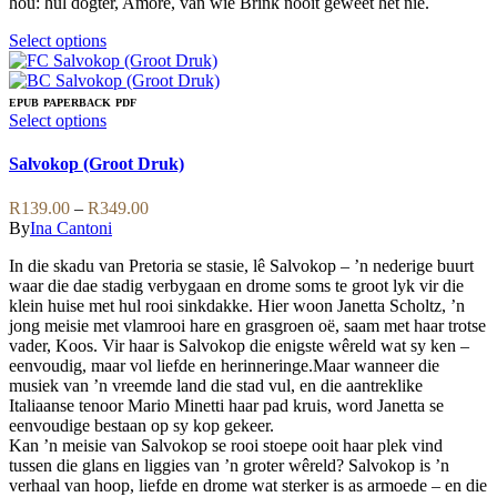
hou: hul dogter, Amoré, van wie Brink nooit geweet het nie.
page
This
Select options
product
has
multiple
EPUB
PAPERBACK
PDF
variants.
This
Select options
The
product
options
has
Salvokop (Groot Druk)
may
multiple
be
variants.
Price
R
139.00
–
R
349.00
chosen
The
range:
By
Ina Cantoni
on
options
R139.00
the
may
In die skadu van Pretoria se stasie, lê Salvokop – ’n nederige buurt
through
product
be
waar die dae stadig verbygaan en drome soms te groot lyk vir die
R349.00
page
chosen
klein huise met hul rooi sinkdakke. Hier woon Janetta Scholtz, ’n
on
jong meisie met vlamrooi hare en grasgroen oë, saam met haar trotse
the
vader, Koos. Vir haar is Salvokop die enigste wêreld wat sy ken –
product
eenvoudig, maar vol liefde en herinneringe.Maar wanneer die
page
musiek van ’n vreemde land die stad vul, en die aantreklike
Italiaanse tenoor Mario Minetti haar pad kruis, word Janetta se
eenvoudige bestaan op sy kop gekeer.
Kan ’n meisie van Salvokop se rooi stoepe ooit haar plek vind
tussen die glans en liggies van ’n groter wêreld? Salvokop is ’n
verhaal van hoop, liefde en drome wat sterker is as armoede – en die