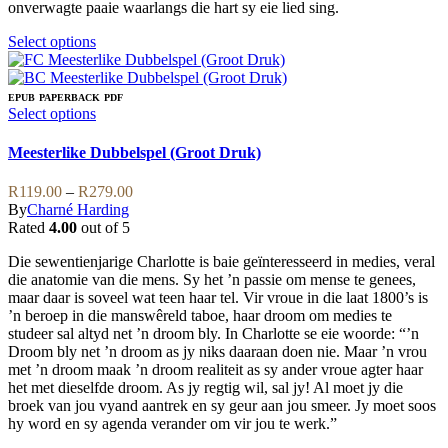
onverwagte paaie waarlangs die hart sy eie lied sing.
This
Select options
product
has
multiple
EPUB
PAPERBACK
PDF
variants.
This
Select options
The
product
options
has
Meesterlike Dubbelspel (Groot Druk)
may
multiple
be
variants.
Price
R
119.00
–
R
279.00
chosen
The
range:
By
Charné Harding
on
options
R119.00
Rated
4.00
out of 5
the
may
through
product
be
Die sewentienjarige Charlotte is baie geïnteresseerd in medies, veral
R279.00
page
chosen
die anatomie van die mens. Sy het ’n passie om mense te genees,
on
maar daar is soveel wat teen haar tel. Vir vroue in die laat 1800’s is
the
’n beroep in die manswêreld taboe, haar droom om medies te
product
studeer sal altyd net ’n droom bly. In Charlotte se eie woorde: “’n
page
Droom bly net ’n droom as jy niks daaraan doen nie. Maar ’n vrou
met ’n droom maak ’n droom realiteit as sy ander vroue agter haar
het met dieselfde droom. As jy regtig wil, sal jy! Al moet jy die
broek van jou vyand aantrek en sy geur aan jou smeer. Jy moet soos
hy word en sy agenda verander om vir jou te werk.”