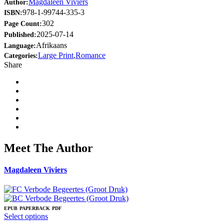
Magdaleen Viviers
Author:
978-1-99744-335-3
ISBN:
302
Page Count:
2025-07-14
Published:
Afrikaans
Language:
Large Print
,
Romance
Categories:
Share
Meet The Author
Magdaleen Viviers
EPUB
PAPERBACK
PDF
This
Select options