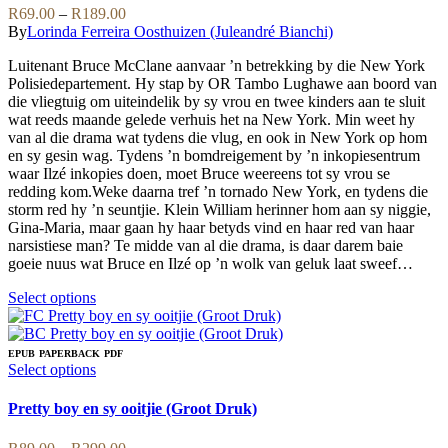
variants.
Price
R
69.00
–
R
189.00
The
range:
By
Lorinda Ferreira Oosthuizen (Juleandré Bianchi)
options
R69.00
may
Luitenant Bruce McClane aanvaar ’n betrekking by die New York
through
be
Polisiedepartement. Hy stap by OR Tambo Lughawe aan boord van
R189.00
chosen
die vliegtuig om uiteindelik by sy vrou en twee kinders aan te sluit
on
wat reeds maande gelede verhuis het na New York. Min weet hy
the
van al die drama wat tydens die vlug, en ook in New York op hom
product
en sy gesin wag. Tydens ’n bomdreigement by ’n inkopiesentrum
page
waar Ilzé inkopies doen, moet Bruce weereens tot sy vrou se
redding kom.Weke daarna tref ’n tornado New York, en tydens die
storm red hy ’n seuntjie. Klein William herinner hom aan sy niggie,
Gina-Maria, maar gaan hy haar betyds vind en haar red van haar
narsistiese man? Te midde van al die drama, is daar darem baie
goeie nuus wat Bruce en Ilzé op ’n wolk van geluk laat sweef…
This
Select options
product
has
multiple
EPUB
PAPERBACK
PDF
variants.
This
Select options
The
product
options
has
Pretty boy en sy ooitjie (Groot Druk)
may
multiple
be
variants.
Price