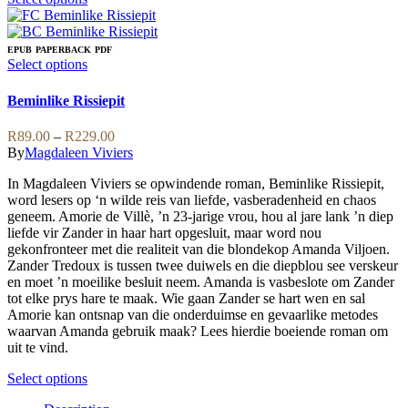
product
has
multiple
EPUB
PAPERBACK
PDF
variants.
This
Select options
The
product
options
has
Beminlike Rissiepit
may
multiple
be
variants.
Price
R
89.00
–
R
229.00
chosen
The
range:
By
Magdaleen Viviers
on
options
R89.00
the
may
In Magdaleen Viviers se opwindende roman, Beminlike Rissiepit,
through
product
be
word lesers op ‘n wilde reis van liefde, vasberadenheid en chaos
R229.00
page
chosen
geneem. Amorie de Villè, ’n 23-jarige vrou, hou al jare lank ’n diep
on
liefde vir Zander in haar hart opgesluit, maar word nou
the
gekonfronteer met die realiteit van die blondekop Amanda Viljoen.
product
Zander Tredoux is tussen twee duiwels en die diepblou see verskeur
page
en moet ’n moeilike besluit neem. Amanda is vasbeslote om Zander
tot elke prys hare te maak. Wie gaan Zander se hart wen en sal
Amorie kan ontsnap van die onderduimse en gevaarlike metodes
waarvan Amanda gebruik maak? Lees hierdie boeiende roman om
uit te vind.
This
Select options
product