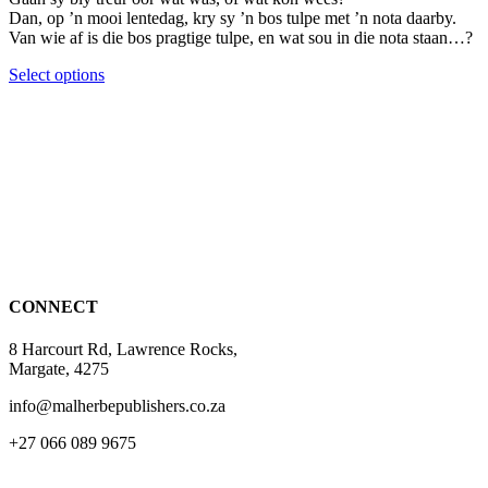
Dan, op ’n mooi lentedag, kry sy ’n bos tulpe met ’n nota daarby.
Van wie af is die bos pragtige tulpe, en wat sou in die nota staan…?
This
Select options
product
has
multiple
variants.
The
options
may
be
chosen
on
the
CONNECT
product
page
8 Harcourt Rd, Lawrence Rocks,
Margate, 4275
info@malherbepublishers.co.za
+27 066 089 9675