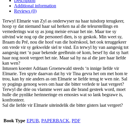
Description
has
Additional information
multiple
Reviews (0)
variants.
The
Terwyl Elmarie van Zyl as onderwyser na haar tuisdorp terugkeer,
options
hoop sy dat niemand haar sal herken na al die teleurstellings en
may
vernederings wat sy as jong meisie ervaar het nie. Maar toe sy
be
uitvind wie nog op die personeel dien, is sy geskok. Min weet sy,
chosen
Braam du Pré, nou die hoof van die hoërskool, het ook teruggekeer
on
om vrede vir sy gekwelde siel te vind. En terwyl hy van aangesig tot
the
aangesig met ‘n paar bekende geelbruin oë kom, besef hy dat sy hart
product
haar nog nooit vergeet het nie. Maar sal hy na al die jare haar liefde
page
kan wen?
Intussen koester Adriaan Groenewald steeds ‘n innige liefde vir
Elmarie. Ten spyte daarvan dat hy vir Tina gevra het om met hom te
trou, kan hy nie anders as om Elmarie se liefde terug te wen nie. Sal
sy pogings genoeg wees om haar die bitter verlede te laat vergeet?
Terwyl die drie ou vlamme weer aan die brand gesteek word, moet
hulle die pynlike herinneringe en emosies wat so lank begrawe is,
konfronteer.
Sal die liefde vir Elmarie uiteindelik die bitter gisters laat vergeet?
Book Type
EPUB
,
PAPERBACK
,
PDF