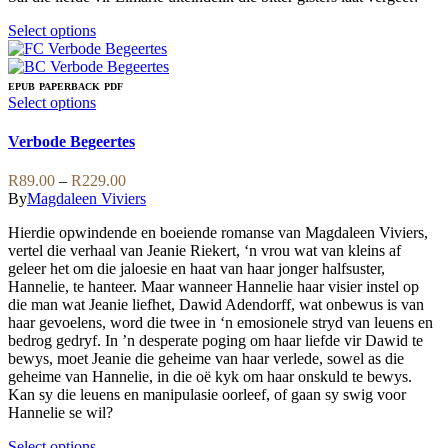
This
Select options
product
has
multiple
EPUB
PAPERBACK
PDF
variants.
This
Select options
The
product
options
has
Verbode Begeertes
may
multiple
be
variants.
Price
R
89.00
–
R
229.00
chosen
The
range:
By
Magdaleen Viviers
on
options
R89.00
the
may
Hierdie opwindende en boeiende romanse van Magdaleen Viviers,
through
product
be
vertel die verhaal van Jeanie Riekert, ‘n vrou wat van kleins af
R229.00
page
chosen
geleer het om die jaloesie en haat van haar jonger halfsuster,
on
Hannelie, te hanteer. Maar wanneer Hannelie haar visier instel op
the
die man wat Jeanie liefhet, Dawid Adendorff, wat onbewus is van
product
haar gevoelens, word die twee in ‘n emosionele stryd van leuens en
page
bedrog gedryf. In ’n desperate poging om haar liefde vir Dawid te
bewys, moet Jeanie die geheime van haar verlede, sowel as die
geheime van Hannelie, in die oë kyk om haar onskuld te bewys.
Kan sy die leuens en manipulasie oorleef, of gaan sy swig voor
Hannelie se wil?
This
Select options