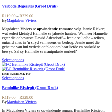
product
has
Verbode Begeertes (Groot Druk)
multiple
variants.
Price
R
119.00
–
R
329.00
The
range:
By
Magdaleen Viviers
options
R119.00
may
Magdaleen Viviers se
opwindende romanse
volg Jeanie Riekert,
through
be
wat sedert kleintyd Hannelie se jaloesie hanteer. Wanneer Hannelie
R329.00
chosen
egter die onbewuste Dawid Adendorff – Jeanie se liefde – teiken,
on
ontaard alles in ‘n stryd van leuens en bedrog. Jeanie moet die
the
geheime van hul verlede ontbloot om haar liefde en onskuld te
product
bewys. Sal sy Hannelie se manipulasie oorleef?
page
This
Select options
product
has
multiple
EPUB
PAPERBACK
PDF
variants.
This
Select options
The
product
options
has
Beminlike Rissiepit (Groot Druk)
may
multiple
be
variants.
Price
R
119.00
–
R
329.00
chosen
The
range:
By
Magdaleen Viviers
on
options
R119.00
the
may
In Magdaleen Viviers se opwindende roman, Beminlike Rissiepit,
through