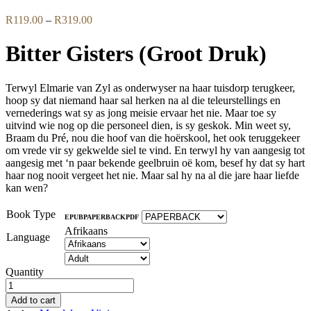
Price
R
119.00
–
R
319.00
range:
R119.00
Bitter Gisters (Groot Druk)
through
R319.00
Terwyl Elmarie van Zyl as onderwyser na haar tuisdorp terugkeer,
hoop sy dat niemand haar sal herken na al die teleurstellings en
vernederings wat sy as jong meisie ervaar het nie. Maar toe sy
uitvind wie nog op die personeel dien, is sy geskok. Min weet sy,
Braam du Pré, nou die hoof van die hoërskool, het ook teruggekeer
om vrede vir sy gekwelde siel te vind. En terwyl hy van aangesig tot
aangesig met ‘n paar bekende geelbruin oë kom, besef hy dat sy hart
haar nog nooit vergeet het nie. Maar sal hy na al die jare haar liefde
kan wen?
Book Type
EPUB
PAPERBACK
PDF
Afrikaans
Language
Quantity
Add to cart