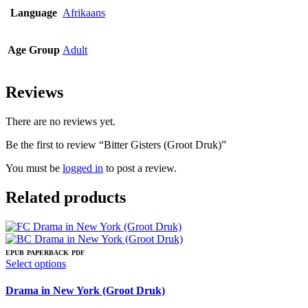
Language
Afrikaans
Age Group
Adult
Reviews
There are no reviews yet.
Be the first to review “Bitter Gisters (Groot Druk)”
You must be
logged in
to post a review.
Related products
EPUB
PAPERBACK
PDF
This
Select options
product
has
Drama in New York (Groot Druk)
multiple