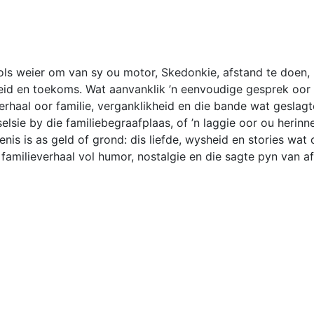
s weier om van sy ou motor, Skedonkie, afstand te doen, 
d en toekoms. Wat aanvanklik ’n eenvoudige gesprek oor 
verhaal oor familie, verganklikheid en die bande wat geslag
eselsie by die familiebegraafplaas, of ’n laggie oor ou herinn
is is as geld of grond: dis liefde, wysheid en stories wat o
 familieverhaal vol humor, nostalgie en die sagte pyn van a