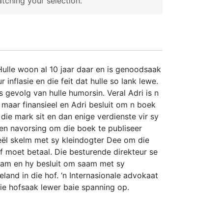
ching your selection.
Hulle woon al 10 jaar daar en is genoodsaak
nflasie en die feit dat hulle so lank lewe.
gevolg van hulle humorsin. Veral Adri is n
l maar finansieel en Adri besluit om n boek
die mark sit en dan enige verdienste vir sy
oen navorsing om die boek te publiseer
 reël skelm met sy kleindogter Dee om die
 moet betaal. Die besturende direkteur se
saam en hy besluit om saam met sy
land in die hof. ‘n Internasionale advokaat
 Die hofsaak lewer baie spanning op.