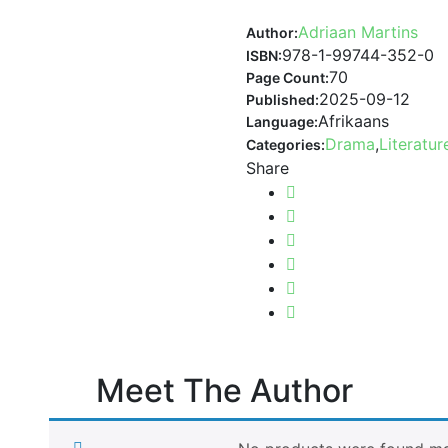
Adriaan Martins
Author:
978-1-99744-352-0
ISBN:
70
Page Count:
2025-09-12
Published:
Afrikaans
Language:
Drama
,
Literatur
Categories:
Share
Meet The Author