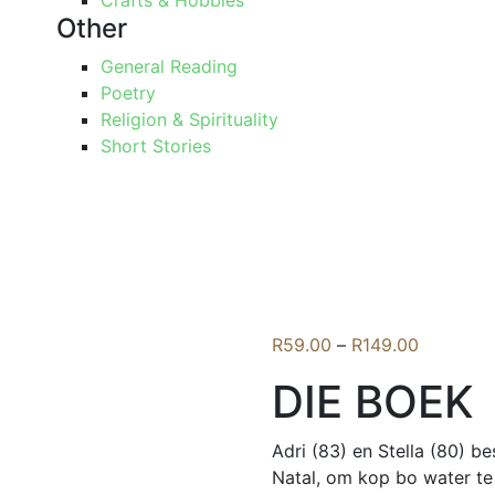
Crafts & Hobbies
Other
General Reading
Poetry
Religion & Spirituality
Short Stories
Price
R
59.00
–
R
149.00
range:
DIE BOEK
R59.00
through
R149.00
Adri (83) en Stella (80) b
Natal, om kop bo water te