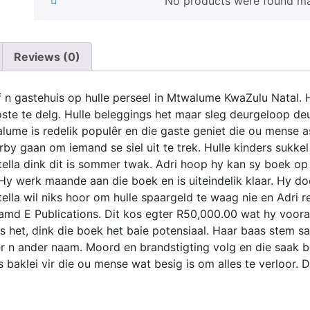
No products were found mat
Reviews (0)
 n gastehuis op hulle perseel in Mtwalume KwaZulu Natal. 
e te delg. Hulle beleggings het maar sleg deurgeloop deur i
ume is redelik populêr en die gaste geniet die ou mense as 
rby gaan om iemand se siel uit te trek. Hulle kinders sukke
Stella dink dit is sommer twak. Adri hoop hy kan sy boek op 
. Hy werk maande aan die boek en is uiteindelik klaar. Hy d
Stella wil niks hoor om hulle spaargeld te waag nie en Adri
md E Publications. Dit kos egter R50,000.00 wat hy vooraf
s het, dink die boek het baie potensiaal. Haar baas stem 
r n ander naam. Moord en brandstigting volg en die saak be
s baklei vir die ou mense wat besig is om alles te verloor.