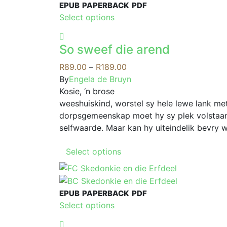
EPUB
PAPERBACK
PDF
This
Select options
product
has
So sweef die arend
multiple
variants.
Price
R
89.00
–
R
189.00
The
range:
By
Engela de Bruyn
options
R89.00
Kosie, ‘n brose
may
through
weeshuiskind, worstel sy hele lewe lank met 
be
R189.00
dorpsgemeenskap moet hy sy plek volstaan 
chosen
selfwaarde. Maar kan hy uiteindelik bevry 
on
This
the
Select options
product
product
has
page
multiple
EPUB
PAPERBACK
PDF
variants.
This
Select options
The
product
options