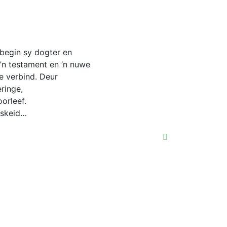
begin sy dogter en
’n testament en ’n nuwe
te verbind. Deur
eringe,
orleef.
fskeid…