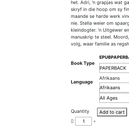
het. Adri, ’n grapjas wat 
skryf in die hoop om sy fi
maande se harde werk vind 
nie. Stella weier om spaar
kleindogter. ’n Uitgewer e
manuskrip te steel. Moord
volg, waar familie as regsh
EPUB
PAPERB
Book Type
Afrikaans
Language
Quantity
Add to cart