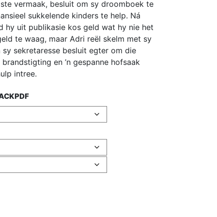
gaste vermaak, besluit om sy droomboek te
nansieel sukkelende kinders te help. Ná
hy uit publikasie kos geld wat hy nie het
geld te waag, maar Adri reël skelm met sy
n sy sekretaresse besluit egter om die
, brandstigting en ’n gespanne hofsaak
ulp intree.
ACK
PDF