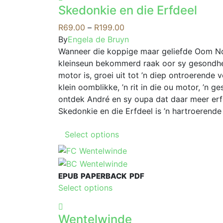
has
may
Skedonkie en die Erfdeel
multiple
be
variants.
Price
R
69.00
–
R
199.00
chosen
The
range:
By
Engela de Bruyn
on
options
R69.00
Wanneer die koppige maar geliefde Oom Nol
the
may
through
kleinseun bekommerd raak oor sy gesondhei
product
be
R199.00
motor is, groei uit tot ’n diep ontroerende 
page
chosen
klein oomblikke, ’n rit in die ou motor, ’n g
on
ontdek André en sy oupa dat daar meer erfen
the
Skedonkie en die Erfdeel is ’n hartroerende
product
This
page
Select options
product
has
multiple
EPUB
PAPERBACK
PDF
variants.
This
Select options
The
product
options
has
may
Wentelwinde
multiple