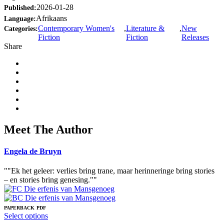
2026-01-28
Published:
Afrikaans
Language:
Contemporary Women's
,
Literature &
,
New
Categories:
Fiction
Fiction
Releases
Share
Meet The Author
Engela de Bruyn
""Ek het geleer: verlies bring trane, maar herinneringe bring stories
– en stories bring genesing.""
PAPERBACK
PDF
This
Select options