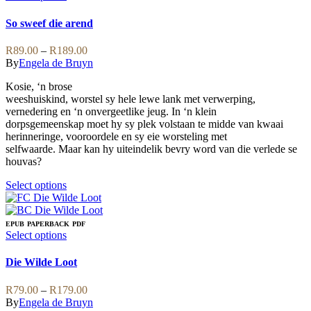
The
product
options
has
So sweef die arend
may
multiple
be
variants.
Price
R
89.00
–
R
189.00
chosen
The
range:
By
Engela de Bruyn
on
options
R89.00
the
may
Kosie, ‘n brose
through
product
be
weeshuiskind, worstel sy hele lewe lank met verwerping,
R189.00
page
chosen
vernedering en ‘n onvergeetlike jeug. In ‘n klein
on
dorpsgemeenskap moet hy sy plek volstaan te midde van kwaai
the
herinneringe, vooroordele en sy eie worsteling met
product
selfwaarde. Maar kan hy uiteindelik bevry word van die verlede se
page
houvas?
This
Select options
product
has
multiple
EPUB
PAPERBACK
PDF
variants.
This
Select options
The
product
options
has
Die Wilde Loot
may
multiple
be
variants.
Price
R
79.00
–
R
179.00
chosen
The
range:
By
Engela de Bruyn
on
options