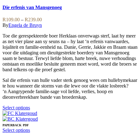
product
has
Die erfenis van Mansgenoeg
multiple
variants.
Price
R
109.00
–
R
239.00
The
range:
By
Engela de Bruyn
options
R109.00
may
Toe die gerespekteerde boer Herklaas onverwags sterf, laat hy meer
through
be
as net vier plase aan sy seuns na – hy laat ‘n erfenis vanwaardes,
R239.00
chosen
lojaliteit en familie-eenheid na. Danie, Gerrie, Jakkie en Braam staan
on
voor die uitdaging om dieuitgestrekte boerdery van Mansgenoeg
the
saam te bestuur. Terwyl liefde blom, harte breek, nuwe verhoudings
product
ontstaan en moeilike besluite geneem moet word, word die broers se
page
band telkens op die proef gestel.
Sal die erfenis van hulle vader sterk genoeg wees om hullebymekaar
te hou wanneer die storms van die lewe oor die vlakte losbreek?
‘n Aangrypende familie-sage vol liefde, verlies, hoop en
dieonverbreekbare bande van broederskap.
This
Select options
product
has
multiple
PAPERBACK
PDF
variants.
This
Select options
The
product