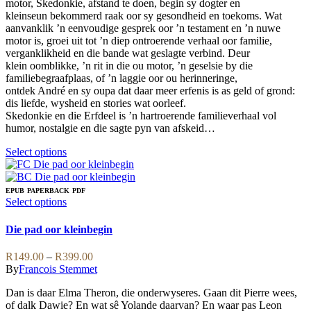
motor, Skedonkie, afstand te doen, begin sy dogter en
R199.00
page
chosen
kleinseun bekommerd raak oor sy gesondheid en toekoms. Wat
on
aanvanklik ’n eenvoudige gesprek oor ’n testament en ’n nuwe
the
motor is, groei uit tot ’n diep ontroerende verhaal oor familie,
product
verganklikheid en die bande wat geslagte verbind. Deur
page
klein oomblikke, ’n rit in die ou motor, ’n geselsie by die
familiebegraafplaas, of ’n laggie oor ou herinneringe,
ontdek André en sy oupa dat daar meer erfenis is as geld of grond:
dis liefde, wysheid en stories wat oorleef.
Skedonkie en die Erfdeel is ’n hartroerende familieverhaal vol
humor, nostalgie en die sagte pyn van afskeid…
This
Select options
product
has
multiple
EPUB
PAPERBACK
PDF
variants.
This
Select options
The
product
options
has
Die pad oor kleinbegin
may
multiple
be
variants.
Price
R
149.00
–
R
399.00
chosen
The
range:
By
Francois Stemmet
on
options
R149.00
the
may
Dan is daar Elma Theron, die onderwyseres. Gaan dit Pierre wees,
through
product
be
of dalk Dawie? En wat sê Yolande daarvan? En waar pas Leon
R399.00