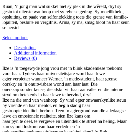
R79.00
the
may
Ruan, ‘n jong man wat sukkel met sy plek in die wêreld, dryf sy
through
product
be
gesin tot uiterste wanhoop met sy rebelse gedrag. Sy moeilikheid,
R179.00
page
chosen
opsluiting, en paaie van selfontdekking toets die grense van familie-
on
lojaliteit, besluite en vergifnis. Arina, sy ma, smag bloot na haar seun
the
se herstel.
product
page
This
Select options
product
Description
has
Additional information
multiple
Reviews (0)
variants.
The
Ilze is ‘n toegewyde jong vrou met ‘n blink akademiese toekoms
options
voor haar. Tydens haar universiteitsjare word haar lewe
may
egter verpletter wanneer Werner, ‘n mede-student, haar grense
be
oorskry en ‘n onuitwisbare wond aan haar laat. Die
chosen
ouerskap sonder keuse, die afsku vir haar aanvaller en die interne
on
stryd om betekenis in haar lewe te hervind, dryf
the
Ilze na die rand van wanhoop. Sy vind egter onwaarskynlike steun
product
by vriende en haar mentor, en begin stadig haar
page
gestroopte identiteit herbou. Teen ‘n agtergrond van die alledaagse
lewe en emosionele realiteite, sien Ilze kans om
haar pyn te deel, te vergewe en uiteindelik te streef na heling. Maar
kan sy ooit loskom van haar verlede en ‘n
volwaardige toekoms vir haar en haar kind skep? ‘n Ryk