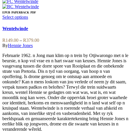
EPUB
PAPERBACK
PDF
This
Select options
product
has
Wentelwinde
multiple
variants.
Price
R
149.00
–
R
379.00
The
range:
By
Hennie Jones
options
R149.00
may
Februarie 1962. n Jong man klim op n trein by Otjiwarongo met n le
through
be
beursie, n kop vol vrae en n hart swaar van keuses. Hennie Jones is
R379.00
chosen
vasgevang tussen die dorre spore van Rooiplaat en die onbekende
on
strate van Pretoria. Dis n tyd van oorgang, van hoop n van
the
opoffering. Is drome genoeg om te ontsnap aan armoede en
product
onkunde? Kan n mens loskom van jou verlede of neem jy dit saam,
page
verpak tussen padkos en beloftes? Terwyl die trein suidwaarts
kreun, wentel Hennie se gedagtes om wat was, wat is, en wat
moontlik nog kan wees. Onder die oppervlak broei groter waarhede
oor identiteit, herkoms en menswaardigheid in n land wat self op n
kruispad staan. Wentelwinde is n roerende verhaal van afskeid en
aankoms, van innerlike stryd en vasberadenheid. Met sy ryk
beeldspraak en genuanseerde karaktertekening bring Hennie Jones n
eerlike blik op jongwees, drome en die swaarte van keuses in n
veranderende wêreld.