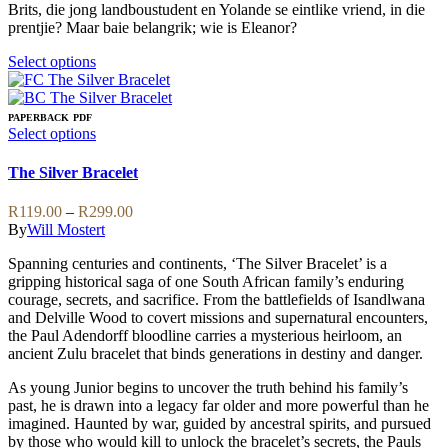
page
chosen
Brits, die jong landboustudent en Yolande se eintlike vriend, in die
on
prentjie? Maar baie belangrik; wie is Eleanor?
the
product
This
Select options
page
product
has
multiple
PAPERBACK
PDF
variants.
This
Select options
The
product
options
has
The Silver Bracelet
may
multiple
be
variants.
Price
R
119.00
–
R
299.00
chosen
The
range:
By
Will Mostert
on
options
R119.00
the
may
Spanning centuries and continents, ‘The Silver Bracelet’ is a
through
product
be
gripping historical saga of one South African family’s enduring
R299.00
page
chosen
courage, secrets, and sacrifice. From the battlefields of Isandlwana
on
and Delville Wood to covert missions and supernatural encounters,
the
the Paul Adendorff bloodline carries a mysterious heirloom, an
product
ancient Zulu bracelet that binds generations in destiny and danger.
page
As young Junior begins to uncover the truth behind his family’s
past, he is drawn into a legacy far older and more powerful than he
imagined. Haunted by war, guided by ancestral spirits, and pursued
by those who would kill to unlock the bracelet’s secrets, the Pauls