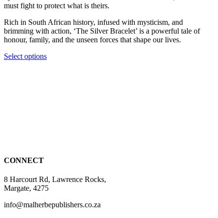
must fight to protect what is theirs.
Rich in South African history, infused with mysticism, and
brimming with action, ‘The Silver Bracelet’ is a powerful tale of
honour, family, and the unseen forces that shape our lives.
This
Select options
product
has
multiple
variants.
The
options
may
be
chosen
on
the
CONNECT
product
page
8 Harcourt Rd, Lawrence Rocks,
Margate, 4275
info@malherbepublishers.co.za