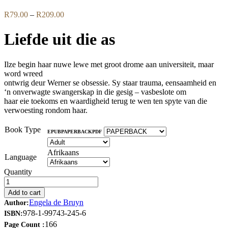
Price
R
79.00
–
R
209.00
range:
R79.00
Liefde uit die as
through
R209.00
Ilze begin haar nuwe lewe met groot drome aan universiteit, maar
word wreed
ontwrig deur Werner se obsessie. Sy staar trauma, eensaamheid en
‘n onverwagte swangerskap in die gesig – vasbeslote om
haar eie toekoms en waardigheid terug te wen ten spyte van die
verwoesting rondom haar.
Book Type
EPUB
PAPERBACK
PDF
Afrikaans
Language
Quantity
Add to cart
Engela de Bruyn
Author:
978-1-99743-245-6
ISBN:
166
Page Count :