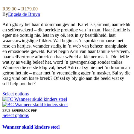
may
multiple
be
variants.
Price
R
99.00
–
R
179.00
chosen
The
range:
By
Engela de Bruyn
on
options
R99.00
the
may
Adri glo sy het haar droomman gevind. Karel is sjarmant, aantreklik
through
product
be
en selfversekerd – die perfekte prototipe van ’n man. Haar familie is
R179.00
page
chosen
egter nie oortuig nie. Iets in sy oë, iets in sy besitlikheid, laat
on
waarskuwingsligte flikker. Wat begin as ’n sprokiesromanse met
the
rose en hartjies, verander stadig in ’n web van beheer, manipulasie
product
en emosionele geweld. Karel begin Adri van haar familie vervreem,
page
haar selfvertroue afbreek en haar wêreld al kleiner maak. Die liefde
wat sy as veilig beleef het, word ’n gevangenskap sonder tralies.
Wanneer die eerste klap val, besef Adri dat sy nie met ’n droomman
getrou het nie – maar met ’n vreemdeling agter ’n masker. Sal sy die
krag vind om los te breek? Of sal sy bly glo aan die beeld wat sy
self help bou het?
This
Select options
product
has
multiple
EPUB
PAPERBACK
PDF
variants.
This
Select options
The
product
options
has
Wanneer skuld kinders steel
may
multiple