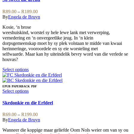
may
multiple
be
variants.
Price
R
89.00
–
R
189.00
chosen
The
range:
By
Engela de Bruyn
on
options
R89.00
the
may
Kosie, ‘n brose
through
product
be
weeshuiskind, worstel sy hele lewe lank met verwerping,
R189.00
page
chosen
vernedering en ‘n onvergeetlike jeug. In ‘n klein
on
dorpsgemeenskap moet hy sy plek volstaan te midde van kwaai
the
herinneringe, vooroordele en sy eie worsteling met
product
selfwaarde. Maar kan hy uiteindelik bevry word van die verlede se
page
houvas?
This
Select options
product
has
multiple
EPUB
PAPERBACK
PDF
variants.
This
Select options
The
product
options
has
Skedonkie en die Erfdeel
may
multiple
be
variants.
Price
R
69.00
–
R
199.00
chosen
The
range:
By
Engela de Bruyn
on
options
R69.00
the
may
Wanneer die koppige maar geliefde Oom Nols weier om van sy ou
through
product
be