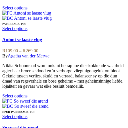
This
Select options
product
has
multiple
PAPERBACK
PDF
variants.
This
Select options
The
product
options
has
Antoni se laaste vlug
may
multiple
be
variants.
Price
R
109.00
–
R
269.00
chosen
The
range:
By
Agatha van der Merwe
on
options
R109.00
the
may
Nikita Schoonraad word onkant betrap toe die skokkende waarheid
through
product
be
agter haar broer se dood en ŉ verborge vliegtuigongeluk ontbloot.
R269.00
page
chosen
Geknie tussen verlies, skuld en verraad, balanseer sy op die dun
on
draad van regsverhale en bose geheime – met geheimsinnige liefde,
the
lojaliteit en gevaar wat elke besluit bemoeilik.
product
page
This
Select options
product
has
multiple
EPUB
PAPERBACK
PDF
variants.
This
Select options
The
product
options
has
So sweef die arend