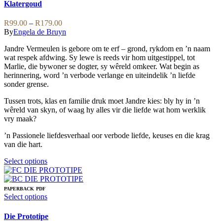
options
has
Klatergoud
may
multiple
be
variants.
Price
R
99.00
–
R
179.00
chosen
The
range:
By
Engela de Bruyn
on
options
R99.00
the
may
Jandre Vermeulen is gebore om te erf – grond, rykdom en ’n naam
through
product
be
wat respek afdwing. Sy lewe is reeds vir hom uitgestippel, tot
R179.00
page
chosen
Marlie, die bywoner se dogter, sy wêreld omkeer. Wat begin as
on
herinnering, word ’n verbode verlange en uiteindelik ’n liefde
the
sonder grense.
product
page
Tussen trots, klas en familie druk moet Jandre kies: bly hy in ’n
wêreld van skyn, of waag hy alles vir die liefde wat hom werklik
vry maak?
’n Passionele liefdesverhaal oor verbode liefde, keuses en die krag
van die hart.
This
Select options
product
has
multiple
PAPERBACK
PDF
variants.
This
Select options
The
product
options
has
Die Prototipe