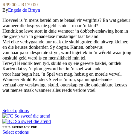
be
variants.
Price
R
99.00
–
R
179.00
chosen
The
range:
By
Engela de Bruyn
on
options
R99.00
the
may
Hoeveel is ’n mens bereid om te betaal vir vergifnis? En wat gebeur
through
product
be
wanneer die losprys nie geld is nie – maar ’n kind?
R179.00
page
chosen
Hendrik se lewe stort in duie wanneer ’n dobbelverslawing hom in
on
die greep van ’n genadelose misdadiger laat beland.
the
Met elke verbygaande uur raak die skuld groter, die uitweg kleiner,
product
en die keuses donkerder. Sy dogter, Karien, onbewus
page
van haar pa se desperate stryd, word ingetrek in ’n wêreld waar jong
onskuld geld werd is en menslikheid min tel.
Terwyl Hendrik teen tyd, skuld en sy eie gewete baklei, ontdek
Karien dat sy ’n pion geword het in ’n spel wat lank
voor haar begin het. ’n Spel van mag, hebsug en morele verval.
Wanneer Skuld Kinders Steel is ’n rou, spanningsbelaaide
verhaal oor verslawing, skuld, ouerskap en die ondenkbare keuses
wat mense maak wanneer alles reeds verlore voel.
This
Select options
product
has
multiple
EPUB
PAPERBACK
PDF
variants.
This
Select options