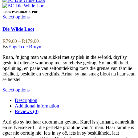
has
multiple
EPUB
PAPERBACK
PDF
variants.
This
Select options
The
product
options
has
Die Wilde Loot
may
multiple
be
variants.
Price
R
79.00
–
R
179.00
chosen
The
range:
By
Engela de Bruyn
on
options
R79.00
the
may
Ruan, ‘n jong man wat sukkel met sy plek in die wêreld, dryf sy
through
product
be
gesin tot uiterste wanhoop met sy rebelse gedrag. Sy moeilikheid,
R179.00
page
chosen
opsluiting, en paaie van selfontdekking toets die grense van familie-
on
lojaliteit, besluite en vergifnis. Arina, sy ma, smag bloot na haar seun
the
se herstel.
product
page
This
Select options
product
Description
has
Additional information
multiple
Reviews (0)
variants.
The
Adri glo sy het haar droomman gevind. Karel is sjarmant, aantreklik
options
en selfversekerd – die perfekte prototipe van ’n man. Haar familie is
may
egter nie oortuig nie. Iets in sy oë, iets in sy besitlikheid, laat
be