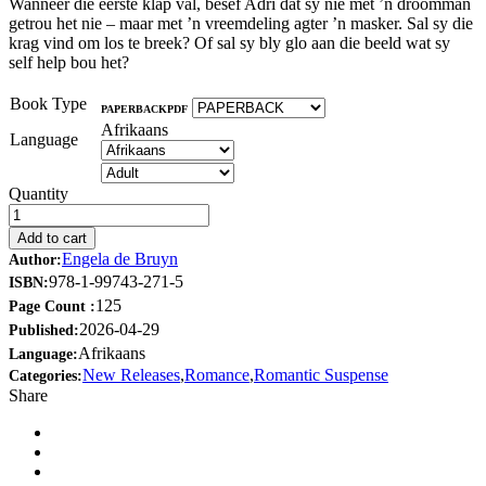
Wanneer die eerste klap val, besef Adri dat sy nie met ’n droomman
getrou het nie – maar met ’n vreemdeling agter ’n masker. Sal sy die
krag vind om los te breek? Of sal sy bly glo aan die beeld wat sy
self help bou het?
Book Type
PAPERBACK
PDF
Afrikaans
Language
Quantity
Add to cart
Engela de Bruyn
Author:
978-1-99743-271-5
ISBN:
125
Page Count :
2026-04-29
Published:
Afrikaans
Language:
New Releases
,
Romance
,
Romantic Suspense
Categories:
Share