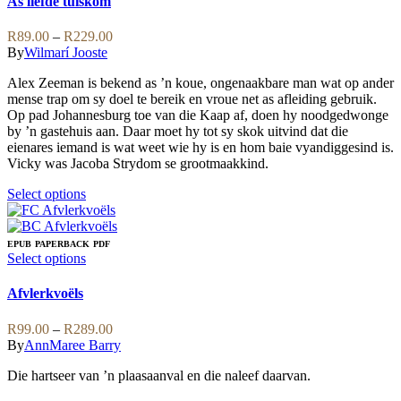
As liefde tuiskom
may
multiple
be
variants.
Price
R
89.00
–
R
229.00
chosen
The
range:
By
Wilmarí Jooste
on
options
R89.00
the
may
Alex Zeeman is bekend as ’n koue, ongenaakbare man wat op ander
through
product
be
mense trap om sy doel te bereik en vroue net as afleiding gebruik.
R229.00
page
chosen
Op pad Johannesburg toe van die Kaap af, doen hy noodgedwonge
on
by ’n gastehuis aan. Daar moet hy tot sy skok uitvind dat die
the
eienares iemand is wat weet wie hy is en hom baie vyandiggesind is.
product
Vicky was Jacoba Strydom se grootmaakkind.
page
This
Select options
product
has
multiple
EPUB
PAPERBACK
PDF
variants.
This
Select options
The
product
options
has
Afvlerkvoëls
may
multiple
be
variants.
Price
R
99.00
–
R
289.00
chosen
The
range:
By
AnnMaree Barry
on
options
R99.00
the
may
Die hartseer van ’n plaasaanval en die naleef daarvan.
through
product
be
R289.00