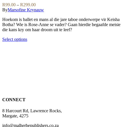
variants.
Price
R
99.00
–
R
299.00
The
range:
By
Marsofine Krynauw
options
R99.00
may
Hoekom is ballet en mans al die jare taboe onderwerpe vir Keisha
through
be
Botha? Wie is Rose-Anne se vader? Gaan hierdie begaafde meisie
R299.00
chosen
die kans kry om haar droom uit te leef?
on
the
This
Select options
product
product
page
has
multiple
variants.
The
options
may
be
chosen
on
the
CONNECT
product
page
8 Harcourt Rd, Lawrence Rocks,
Margate, 4275
info@malherbepublishers.co.za