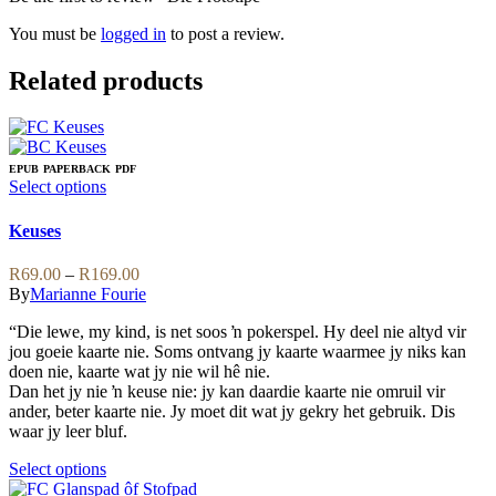
You must be
logged in
to post a review.
Related products
EPUB
PAPERBACK
PDF
This
Select options
product
has
Keuses
multiple
variants.
Price
R
69.00
–
R
169.00
The
range:
By
Marianne Fourie
options
R69.00
may
“Die lewe, my kind, is net soos ŉ pokerspel. Hy deel nie altyd vir
through
be
jou goeie kaarte nie. Soms ontvang jy kaarte waarmee jy niks kan
R169.00
chosen
doen nie, kaarte wat jy nie wil hê nie.
on
Dan het jy nie ŉ keuse nie: jy kan daardie kaarte nie omruil vir
the
ander, beter kaarte nie. Jy moet dit wat jy gekry het gebruik. Dis
product
waar jy leer bluf.
page
This
Select options
product