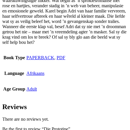
waarskuwingsligte flikker. Wat begin as ’n sprokiesromanse met
chosen
rose en hartjies, verander stadig in ’n web van beheer, manipulasie
on
en emosionele geweld. Karel begin Adri van haar familie vervreem,
the
haar selfvertroue afbreek en haar wêreld al kleiner maak. Die liefde
product
wat sy as veilig beleef het, word ’n gevangenskap sonder tralies.
page
Wanneer die eerste klap val, besef Adri dat sy nie met ’n droomman
getrou het nie – maar met ’n vreemdeling agter ’n masker. Sal sy die
krag vind om los te breek? Of sal sy bly glo aan die beeld wat sy
self help bou het?
Book Type
PAPERBACK
,
PDF
Language
Afrikaans
Age Group
Adult
Reviews
There are no reviews yet.
Be the first to review “Die Prototipe”