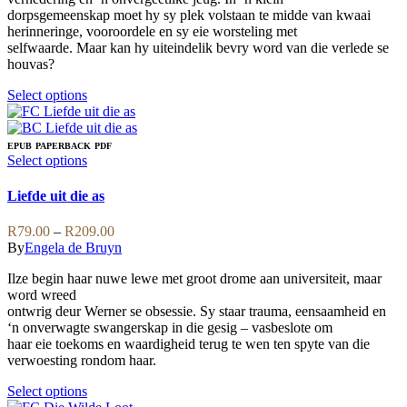
on
dorpsgemeenskap moet hy sy plek volstaan te midde van kwaai
the
herinneringe, vooroordele en sy eie worsteling met
product
selfwaarde. Maar kan hy uiteindelik bevry word van die verlede se
page
houvas?
This
Select options
product
has
multiple
EPUB
PAPERBACK
PDF
variants.
This
Select options
The
product
options
has
Liefde uit die as
may
multiple
be
variants.
Price
R
79.00
–
R
209.00
chosen
The
range:
By
Engela de Bruyn
on
options
R79.00
the
may
Ilze begin haar nuwe lewe met groot drome aan universiteit, maar
through
product
be
word wreed
R209.00
page
chosen
ontwrig deur Werner se obsessie. Sy staar trauma, eensaamheid en
on
‘n onverwagte swangerskap in die gesig – vasbeslote om
the
haar eie toekoms en waardigheid terug te wen ten spyte van die
product
verwoesting rondom haar.
page
This
Select options
product