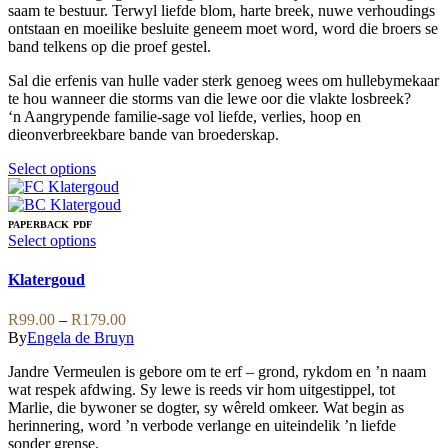
the
saam te bestuur. Terwyl liefde blom, harte breek, nuwe verhoudings
product
ontstaan en moeilike besluite geneem moet word, word die broers se
page
band telkens op die proef gestel.
Sal die erfenis van hulle vader sterk genoeg wees om hullebymekaar
te hou wanneer die storms van die lewe oor die vlakte losbreek?
‘n Aangrypende familie-sage vol liefde, verlies, hoop en
dieonverbreekbare bande van broederskap.
This
Select options
product
has
multiple
PAPERBACK
PDF
variants.
This
Select options
The
product
options
has
Klatergoud
may
multiple
be
variants.
Price
R
99.00
–
R
179.00
chosen
The
range:
By
Engela de Bruyn
on
options
R99.00
the
may
Jandre Vermeulen is gebore om te erf – grond, rykdom en ’n naam
through
product
be
wat respek afdwing. Sy lewe is reeds vir hom uitgestippel, tot
R179.00
page
chosen
Marlie, die bywoner se dogter, sy wêreld omkeer. Wat begin as
on
herinnering, word ’n verbode verlange en uiteindelik ’n liefde
the
sonder grense.