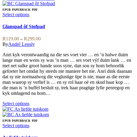
has
multiple
EPUB
PAPERBACK
PDF
variants.
This
Select options
The
product
options
has
Glanspad ôf Stofpad
may
multiple
be
variants.
Price
R
119.00
–
R
299.00
chosen
The
range:
By
André Lensly
on
options
R119.00
the
may
Anri kyk verontwaardig na die ses voet vier … en ‘n halwe duim
through
product
be
lange man en wens sy was ’n man … ses voet výf duim lank … en
R299.00
page
chosen
met net sulke groot hande soos syne, dan sou sy hom behoorlik
on
gefoeter het omdat hy steeds nie maniere het nie. Anri dink daaraan
the
dat sy nie normaalweg die veglustige tipe is nie, maar as die eerste
product
man waarop sy verlief is … en sy rol haar oë en skud haar kop …
page
die man is ‘n buffel besluit sy, trek haar pragtige lyfie penregop en
kyk uitdagend na hom…
This
Select options
product
has
multiple
EPUB
PAPERBACK
PDF
variants.
This
Select options
The
product
options
has