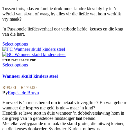
product
page
Tussen trots, klas en familie druk moet Jandre kies: bly hy in ’n
wêreld van skyn, of waag hy alles vir die liefde wat hom werklik
vry maak?
’n Passionele liefdesverhaal oor verbode liefde, keuses en die krag
van die hart.
This
Select options
product
has
multiple
EPUB
PAPERBACK
PDF
variants.
This
Select options
The
product
options
has
Wanneer skuld kinders steel
may
multiple
be
variants.
Price
R
99.00
–
R
179.00
chosen
The
range:
By
Engela de Bruyn
on
options
R99.00
the
may
Hoeveel is ’n mens bereid om te betaal vir vergifnis? En wat gebeur
through
product
be
wanneer die losprys nie geld is nie – maar ’n kind?
R179.00
page
chosen
Hendrik se lewe stort in duie wanneer ’n dobbelverslawing hom in
on
die greep van ’n genadelose misdadiger laat beland.
the
Met elke verbygaande uur raak die skuld groter, die uitweg kleiner,
product
en die keuses donkerder. Sy dogter, Karien, onbewus