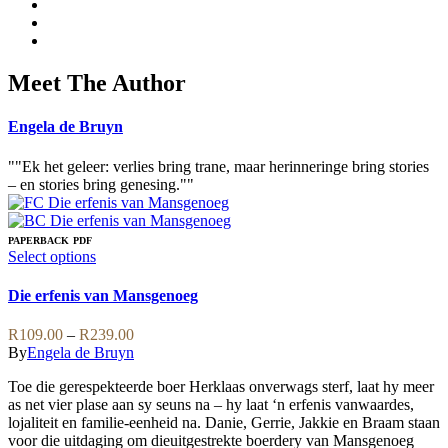
Meet The Author
Engela de Bruyn
""Ek het geleer: verlies bring trane, maar herinneringe bring stories
– en stories bring genesing.""
PAPERBACK
PDF
This
Select options
product
has
Die erfenis van Mansgenoeg
multiple
variants.
Price
R
109.00
–
R
239.00
The
range:
By
Engela de Bruyn
options
R109.00
may
Toe die gerespekteerde boer Herklaas onverwags sterf, laat hy meer
through
be
as net vier plase aan sy seuns na – hy laat ‘n erfenis vanwaardes,
R239.00
chosen
lojaliteit en familie-eenheid na. Danie, Gerrie, Jakkie en Braam staan
on
voor die uitdaging om dieuitgestrekte boerdery van Mansgenoeg