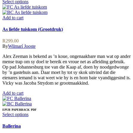
page
chosen
This
Select options
on
product
the
has
product
multiple
Add to cart
page
variants.
The
As liefde tuiskom (Grootdruk)
options
may
R
299.00
be
By
Wilmarí Jooste
chosen
on
Alex Zeeman is bekend as ’n koue, ongenaakbare man wat op ander
the
mense trap om sy doel te bereik en vroue net as afleiding gebruik.
product
Op pad Johannesburg toe van die Kaap af, doen hy noodgedwonge
page
by ’n gastehuis aan. Daar moet hy tot sy skok uitvind dat die
eienares iemand is wat weet wie hy is en hom baie vyandiggesind is.
Vicky was Jacoba Strydom se grootmaakkind.
Add to cart
EPUB
PAPERBACK
PDF
This
Select options
product
has
Ballerina
multiple