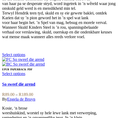
page
van haar pa se desperate stryd, word ingetrek in ’n wêreld waar jong
onskuld geld werd is en menslikheid min tel.
Terwyl Hendrik teen tyd, skuld en sy eie gewete baklei, ontdek
Karien dat sy ’n pion geword het in ’n spel wat lank
voor haar begin het. ’n Spel van mag, hebsug en morele verval.
Wanneer Skuld Kinders Steel is ’n rou, spanningsbelaaide
verhaal oor verslawing, skuld, ouerskap en die ondenkbare keuses
wat mense maak wanneer alles reeds verlore voel.
This
Select options
product
has
multiple
EPUB
PAPERBACK
PDF
variants.
This
Select options
The
product
options
has
So sweef die arend
may
multiple
be
variants.
Price
R
89.00
–
R
189.00
chosen
The
range:
By
Engela de Bruyn
on
options
R89.00
the
may
Kosie, ‘n brose
through
product
be
weeshuiskind, worstel sy hele lewe lank met verwerping,
R189.00
page
chosen
vernedering en ‘n onvergeetlike jeug. In ‘n klein