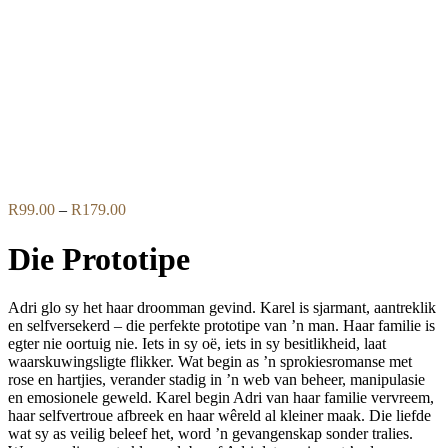
Flip to Back
Price
R
99.00
–
R
179.00
range:
R99.00
Die Prototipe
through
R179.00
Adri glo sy het haar droomman gevind. Karel is sjarmant, aantreklik
en selfversekerd – die perfekte prototipe van ’n man. Haar familie is
egter nie oortuig nie. Iets in sy oë, iets in sy besitlikheid, laat
waarskuwingsligte flikker. Wat begin as ’n sprokiesromanse met
rose en hartjies, verander stadig in ’n web van beheer, manipulasie
en emosionele geweld. Karel begin Adri van haar familie vervreem,
haar selfvertroue afbreek en haar wêreld al kleiner maak. Die liefde
wat sy as veilig beleef het, word ’n gevangenskap sonder tralies.