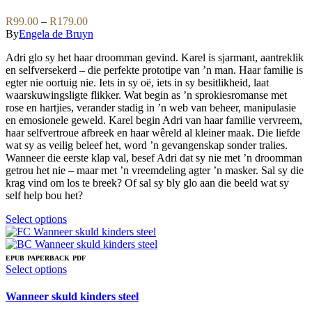
may
multiple
be
variants.
Price
R
99.00
–
R
179.00
chosen
The
range:
By
Engela de Bruyn
on
options
R99.00
the
may
Adri glo sy het haar droomman gevind. Karel is sjarmant, aantreklik
through
product
be
en selfversekerd – die perfekte prototipe van ’n man. Haar familie is
R179.00
page
chosen
egter nie oortuig nie. Iets in sy oë, iets in sy besitlikheid, laat
on
waarskuwingsligte flikker. Wat begin as ’n sprokiesromanse met
the
rose en hartjies, verander stadig in ’n web van beheer, manipulasie
product
en emosionele geweld. Karel begin Adri van haar familie vervreem,
page
haar selfvertroue afbreek en haar wêreld al kleiner maak. Die liefde
wat sy as veilig beleef het, word ’n gevangenskap sonder tralies.
Wanneer die eerste klap val, besef Adri dat sy nie met ’n droomman
getrou het nie – maar met ’n vreemdeling agter ’n masker. Sal sy die
krag vind om los te breek? Of sal sy bly glo aan die beeld wat sy
self help bou het?
This
Select options
product
has
multiple
EPUB
PAPERBACK
PDF
variants.
This
Select options
The
product
options
has
Wanneer skuld kinders steel
may
multiple