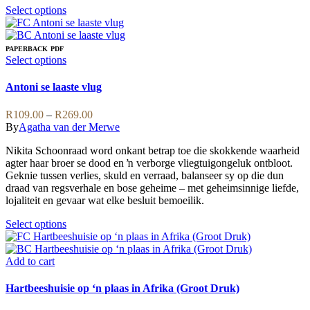
This
Select options
product
has
multiple
PAPERBACK
PDF
variants.
This
Select options
The
product
options
has
Antoni se laaste vlug
may
multiple
be
variants.
Price
R
109.00
–
R
269.00
chosen
The
range:
By
Agatha van der Merwe
on
options
R109.00
the
may
Nikita Schoonraad word onkant betrap toe die skokkende waarheid
through
product
be
agter haar broer se dood en ŉ verborge vliegtuigongeluk ontbloot.
R269.00
page
chosen
Geknie tussen verlies, skuld en verraad, balanseer sy op die dun
on
draad van regsverhale en bose geheime – met geheimsinnige liefde,
the
lojaliteit en gevaar wat elke besluit bemoeilik.
product
page
This
Select options
product
has
multiple
Add to cart
variants.
The
Hartbeeshuisie op ‘n plaas in Afrika (Groot Druk)
options