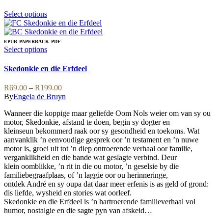
This
Select options
product
has
multiple
EPUB
PAPERBACK
PDF
variants.
This
Select options
The
product
options
has
Skedonkie en die Erfdeel
may
multiple
be
variants.
Price
R
69.00
–
R
199.00
chosen
The
range:
By
Engela de Bruyn
on
options
R69.00
the
may
Wanneer die koppige maar geliefde Oom Nols weier om van sy ou
through
product
be
motor, Skedonkie, afstand te doen, begin sy dogter en
R199.00
page
chosen
kleinseun bekommerd raak oor sy gesondheid en toekoms. Wat
on
aanvanklik ’n eenvoudige gesprek oor ’n testament en ’n nuwe
the
motor is, groei uit tot ’n diep ontroerende verhaal oor familie,
product
verganklikheid en die bande wat geslagte verbind. Deur
page
klein oomblikke, ’n rit in die ou motor, ’n geselsie by die
familiebegraafplaas, of ’n laggie oor ou herinneringe,
ontdek André en sy oupa dat daar meer erfenis is as geld of grond:
dis liefde, wysheid en stories wat oorleef.
Skedonkie en die Erfdeel is ’n hartroerende familieverhaal vol
humor, nostalgie en die sagte pyn van afskeid…