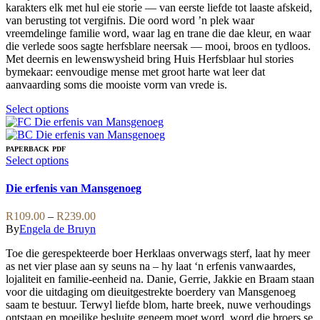
on
karakters elk met hul eie storie — van eerste liefde tot laaste afskeid,
the
van berusting tot vergifnis. Die oord word ’n plek waar
product
vreemdelinge familie word, waar lag en trane die dae kleur, en waar
page
die verlede soos sagte herfsblare neersak — mooi, broos en tydloos.
Met deernis en lewenswysheid bring Huis Herfsblaar hul stories
bymekaar: eenvoudige mense met groot harte wat leer dat
aanvaarding soms die mooiste vorm van vrede is.
This
Select options
product
has
multiple
PAPERBACK
PDF
variants.
This
Select options
The
product
options
has
Die erfenis van Mansgenoeg
may
multiple
be
variants.
Price
R
109.00
–
R
239.00
chosen
The
range:
By
Engela de Bruyn
on
options
R109.00
the
may
Toe die gerespekteerde boer Herklaas onverwags sterf, laat hy meer
through
product
be
as net vier plase aan sy seuns na – hy laat ‘n erfenis vanwaardes,
R239.00
page
chosen
lojaliteit en familie-eenheid na. Danie, Gerrie, Jakkie en Braam staan
on
voor die uitdaging om dieuitgestrekte boerdery van Mansgenoeg
the
saam te bestuur. Terwyl liefde blom, harte breek, nuwe verhoudings
product
ontstaan en moeilike besluite geneem moet word, word die broers se