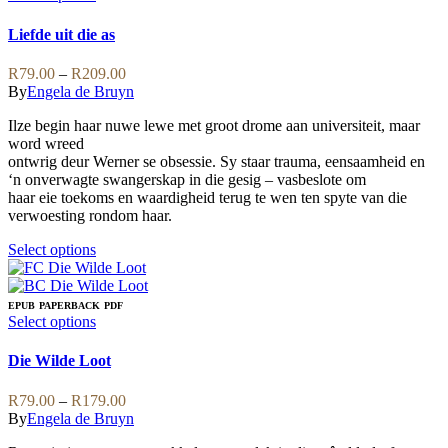
The
product
options
has
Liefde uit die as
may
multiple
be
variants.
Price
R
79.00
–
R
209.00
chosen
The
range:
By
Engela de Bruyn
on
options
R79.00
the
may
Ilze begin haar nuwe lewe met groot drome aan universiteit, maar
through
product
be
word wreed
R209.00
page
chosen
ontwrig deur Werner se obsessie. Sy staar trauma, eensaamheid en
on
‘n onverwagte swangerskap in die gesig – vasbeslote om
the
haar eie toekoms en waardigheid terug te wen ten spyte van die
product
verwoesting rondom haar.
page
This
Select options
product
has
multiple
EPUB
PAPERBACK
PDF
variants.
This
Select options
The
product
options
has
Die Wilde Loot
may
multiple
be
variants.
Price
R
79.00
–
R
179.00
chosen
The
range:
By
Engela de Bruyn
on
options
R79.00
the
may