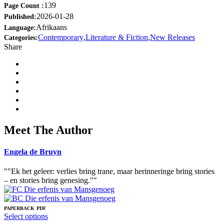
139
Page Count :
2026-01-28
Published:
Afrikaans
Language:
Contemporary
,
Literature & Fiction
,
New Releases
Categories:
Share
Meet The Author
Engela de Bruyn
""Ek het geleer: verlies bring trane, maar herinneringe bring stories
– en stories bring genesing.""
PAPERBACK
PDF
This
Select options