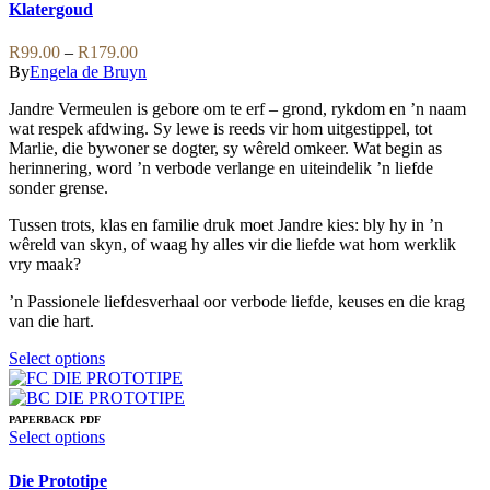
options
has
Klatergoud
may
multiple
be
variants.
Price
R
99.00
–
R
179.00
chosen
The
range:
By
Engela de Bruyn
on
options
R99.00
the
may
Jandre Vermeulen is gebore om te erf – grond, rykdom en ’n naam
through
product
be
wat respek afdwing. Sy lewe is reeds vir hom uitgestippel, tot
R179.00
page
chosen
Marlie, die bywoner se dogter, sy wêreld omkeer. Wat begin as
on
herinnering, word ’n verbode verlange en uiteindelik ’n liefde
the
sonder grense.
product
page
Tussen trots, klas en familie druk moet Jandre kies: bly hy in ’n
wêreld van skyn, of waag hy alles vir die liefde wat hom werklik
vry maak?
’n Passionele liefdesverhaal oor verbode liefde, keuses en die krag
van die hart.
This
Select options
product
has
multiple
PAPERBACK
PDF
variants.
This
Select options
The
product
options
has
Die Prototipe