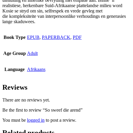
uitsluiting en innerlike bevryding met empatie aan. Binne ‘n
realistiese, herkenbare Suid-Afrikaanse plattelandse milieu word
Kosie se stryd om sin, selfrespek en vrede gevleg met
die kompleksiteite van interpersoonlike verhoudings en generasies
lange skaduwees.
Book Type
EPUB
,
PAPERBACK
,
PDF
Age Group
Adult
Language
Afrikaans
Reviews
There are no reviews yet.
Be the first to review “So sweef die arend”
You must be
logged in
to post a review.
Related products