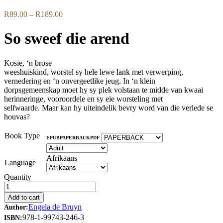
Price
R
89.00
–
R
189.00
range:
R89.00
So sweef die arend
through
R189.00
Kosie, ‘n brose
weeshuiskind, worstel sy hele lewe lank met verwerping,
vernedering en ‘n onvergeetlike jeug. In ‘n klein
dorpsgemeenskap moet hy sy plek volstaan te midde van kwaai
herinneringe, vooroordele en sy eie worsteling met
selfwaarde. Maar kan hy uiteindelik bevry word van die verlede se
houvas?
Book Type
EPUB
PAPERBACK
PDF
Afrikaans
Language
Quantity
Add to cart
Engela de Bruyn
Author:
978-1-99743-246-3
ISBN: