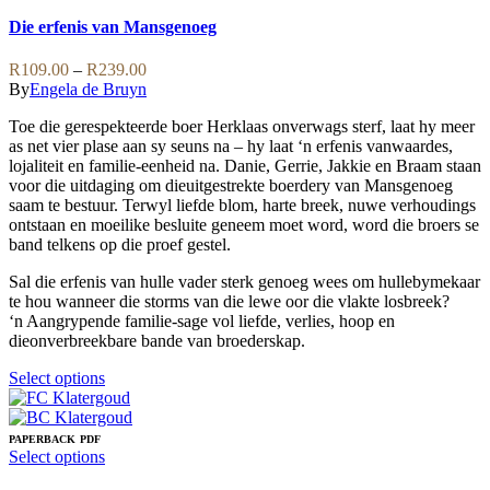
product
has
Die erfenis van Mansgenoeg
multiple
variants.
Price
R
109.00
–
R
239.00
The
range:
By
Engela de Bruyn
options
R109.00
may
Toe die gerespekteerde boer Herklaas onverwags sterf, laat hy meer
through
be
as net vier plase aan sy seuns na – hy laat ‘n erfenis vanwaardes,
R239.00
chosen
lojaliteit en familie-eenheid na. Danie, Gerrie, Jakkie en Braam staan
on
voor die uitdaging om dieuitgestrekte boerdery van Mansgenoeg
the
saam te bestuur. Terwyl liefde blom, harte breek, nuwe verhoudings
product
ontstaan en moeilike besluite geneem moet word, word die broers se
page
band telkens op die proef gestel.
Sal die erfenis van hulle vader sterk genoeg wees om hullebymekaar
te hou wanneer die storms van die lewe oor die vlakte losbreek?
‘n Aangrypende familie-sage vol liefde, verlies, hoop en
dieonverbreekbare bande van broederskap.
This
Select options
product
has
multiple
PAPERBACK
PDF
variants.
This
Select options
The
product