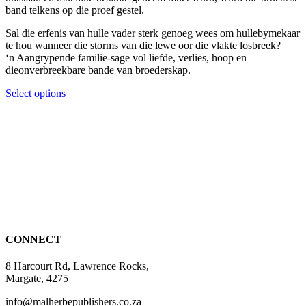
page
band telkens op die proef gestel.
Sal die erfenis van hulle vader sterk genoeg wees om hullebymekaar
te hou wanneer die storms van die lewe oor die vlakte losbreek?
‘n Aangrypende familie-sage vol liefde, verlies, hoop en
dieonverbreekbare bande van broederskap.
This
Select options
product
has
multiple
variants.
The
options
may
be
chosen
on
the
CONNECT
product
page
8 Harcourt Rd, Lawrence Rocks,
Margate, 4275
info@malherbepublishers.co.za