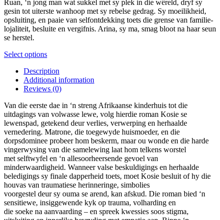
Ruan, ‘n jong man wat sukkel met sy plek in die wêreld, dryf sy
through
product
be
gesin tot uiterste wanhoop met sy rebelse gedrag. Sy moeilikheid,
R179.00
page
chosen
opsluiting, en paaie van selfontdekking toets die grense van familie-
on
lojaliteit, besluite en vergifnis. Arina, sy ma, smag bloot na haar seun
the
se herstel.
product
page
This
Select options
product
Description
has
Additional information
multiple
Reviews (0)
variants.
The
Van die eerste dae in ‘n streng Afrikaanse kinderhuis tot die
options
uitdagings van volwasse lewe, volg hierdie roman Kosie se
may
lewenspad, getekend deur verlies, verwerping en herhaalde
be
vernedering. Matrone, die toegewyde huismoeder, en die
chosen
dorpsdominee probeer hom beskerm, maar ou wonde en die harde
on
vingerwysing van die samelewing laat hom telkens worstel
the
met selftwyfel en ‘n allesoorheersende gevoel van
product
minderwaardigheid. Wanneer valse beskuldigings en herhaalde
page
beledigings sy finale dapperheid toets, moet Kosie besluit of hy die
houvas van traumatiese herinneringe, simbolies
voorgestel deur sy ouma se arend, kan afskud. Die roman bied ‘n
sensitiewe, insiggewende kyk op trauma, volharding en
die soeke na aanvaarding – en spreek kwessies soos stigma,