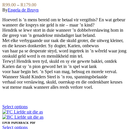
be
variants.
Price
R
99.00
–
R
179.00
chosen
The
range:
By
Engela de Bruyn
on
options
R99.00
the
may
Hoeveel is ’n mens bereid om te betaal vir vergifnis? En wat gebeur
through
product
be
wanneer die losprys nie geld is nie – maar ’n kind?
R179.00
page
chosen
Hendrik se lewe stort in duie wanneer ’n dobbelverslawing hom in
on
die greep van ’n genadelose misdadiger laat beland.
the
Met elke verbygaande uur raak die skuld groter, die uitweg kleiner,
product
en die keuses donkerder. Sy dogter, Karien, onbewus
page
van haar pa se desperate stryd, word ingetrek in ’n wêreld waar jong
onskuld geld werd is en menslikheid min tel.
Terwyl Hendrik teen tyd, skuld en sy eie gewete baklei, ontdek
Karien dat sy ’n pion geword het in ’n spel wat lank
voor haar begin het. ’n Spel van mag, hebsug en morele verval.
Wanneer Skuld Kinders Steel is ’n rou, spanningsbelaaide
verhaal oor verslawing, skuld, ouerskap en die ondenkbare keuses
wat mense maak wanneer alles reeds verlore voel.
This
Select options
product
has
multiple
EPUB
PAPERBACK
PDF
variants.
This
Select options