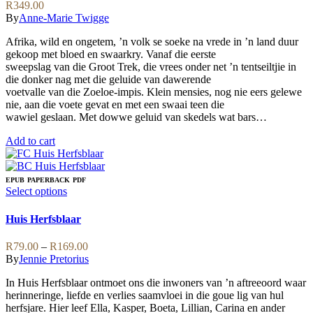
may
R
349.00
be
By
Anne-Marie Twigge
chosen
on
Afrika, wild en ongetem, ’n volk se soeke na vrede in ’n land duur
the
gekoop met bloed en swaarkry. Vanaf die eerste
product
sweepslag van die Groot Trek, die vrees onder net ’n tentseiltjie in
page
die donker nag met die geluide van dawerende
voetvalle van die Zoeloe-impis. Klein mensies, nog nie eers gelewe
nie, aan die voete gevat en met een swaai teen die
wawiel geslaan. Met dowwe geluid van skedels wat bars…
Add to cart
EPUB
PAPERBACK
PDF
This
Select options
product
has
Huis Herfsblaar
multiple
variants.
Price
R
79.00
–
R
169.00
The
range:
By
Jennie Pretorius
options
R79.00
may
In Huis Herfsblaar ontmoet ons die inwoners van ’n aftreeoord waar
through
be
herinneringe, liefde en verlies saamvloei in die goue lig van hul
R169.00
chosen
herfsjare. Hier leef Ella, Kasper, Boeta, Lillian, Carina en ander