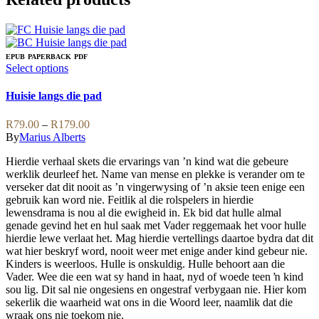
EPUB
PAPERBACK
PDF
This
Select options
product
has
Huisie langs die pad
multiple
variants.
Price
R
79.00
–
R
179.00
The
range:
By
Marius Alberts
options
R79.00
may
Hierdie verhaal skets die ervarings van ʼn kind wat die gebeure
through
be
werklik deurleef het. Name van mense en plekke is verander om te
R179.00
chosen
verseker dat dit nooit as ʼn vingerwysing of ʼn aksie teen enige een
on
gebruik kan word nie. Feitlik al die rolspelers in hierdie
the
lewensdrama is nou al die ewigheid in. Ek bid dat hulle almal
product
genade gevind het en hul saak met Vader reggemaak het voor hulle
page
hierdie lewe verlaat het. Mag hierdie vertellings daartoe bydra dat dit
wat hier beskryf word, nooit weer met enige ander kind gebeur nie.
Kinders is weerloos. Hulle is onskuldig. Hulle behoort aan die
Vader. Wee die een wat sy hand in haat, nyd of woede teen ŉ kind
sou lig. Dit sal nie ongesiens en ongestraf verbygaan nie. Hier kom
sekerlik die waarheid wat ons in die Woord leer, naamlik dat die
wraak ons nie toekom nie.