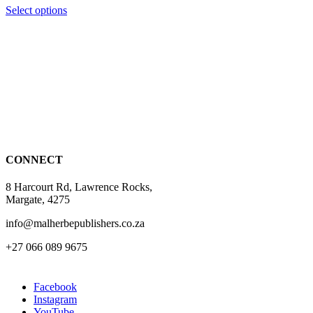
page
This
Select options
product
has
multiple
variants.
The
options
may
be
chosen
on
the
CONNECT
product
page
8 Harcourt Rd, Lawrence Rocks,
Margate, 4275
info@malherbepublishers.co.za
+27 066 089 9675
Facebook
Instagram
YouTube