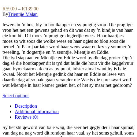
may
multiple
be
variants.
Price
R
59.00
–
R
139.00
chosen
The
range:
By
Trientjie Malan
on
options
R59.00
the
may
Iewers in ’n bos, bly ’n houtkapper en sy pragtig vrou. Die pragtige
through
product
be
vrou het net een gewens gehad en dit was dat sy ’n kindjie van haar
R139.00
page
chosen
eie kon hê. Dit moes ’n pragtige dogtertjie wees. Haar haartjies
on
moes so wit soos die wolke wees en haar ogies so blou soos die
the
hemel. ’n Paar jaar later word haar wens waar en kry sy sommer ’n
product
tweeling, ’n dogtertjie en ’n seuntjie. Mientjie en Eddie.
page
Die tyd stap aan en Mientjie en Eddie word by die dag groter. Op ’n
dag sê die houtkapper dit is tyd dat hulle die hout vir die kaggelvuur
gaan bymekaarmaak en as hy praat, luister almal want hy is baie
kwaai. Nooit het Mientjie gedink dat haar en Eddie se lewe van
daardie dag af so baie gaan verander nie.Wie is die nare swart wolf
wat Mientjie in haar kamer gesien het, of het sy maar net gedroom?
This
Select options
product
Description
has
Additional information
multiple
Reviews (0)
variants.
The
Sy het stil geword van baie wag, die seer het gegly deur haar spiraal,
options
van dag na nag word dit rondom haar vaal, sy het soms gehuil, soms
may