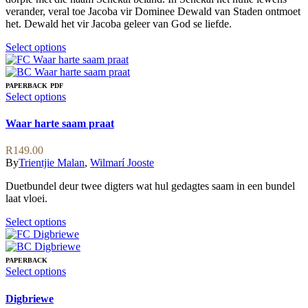
page
verander, veral toe Jacoba vir Dominee Dewald van Staden ontmoet
het. Dewald het vir Jacoba geleer van God se liefde.
This
Select options
product
has
multiple
PAPERBACK
PDF
variants.
This
Select options
The
product
options
has
Waar harte saam praat
may
multiple
be
variants.
R
149.00
chosen
The
By
Trientjie Malan
,
Wilmarí Jooste
on
options
the
may
Duetbundel deur twee digters wat hul gedagtes saam in een bundel
product
be
laat vloei.
page
chosen
on
This
Select options
the
product
product
has
page
multiple
PAPERBACK
variants.
This
Select options
The
product
options
has
Digbriewe
may
multiple