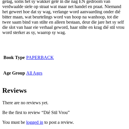
gelag, soms het sy wakker gelê in die nag EN gedroom van
be
verdwaalde siele op straat wat maar net handel en praat. Niemand
chosen
het geweet hoe dat sy wag, verlange word aanvaarding onder dié
on
bitter maan, wat beurtelings word van hoop na wanhoop, tot die
the
twee saam bind van stilte en alleen bestaan, deur die jare het sy self
product
die slot van haar eie verhaal geword, haar stilte en krag dié stil vrou
page
word sterker as sy, waarop sy wag.
Book Type
PAPERBACK
Age Group
All Ages
Reviews
There are no reviews yet.
Be the first to review “Dié Stil Vrou”
You must be
logged in
to post a review.