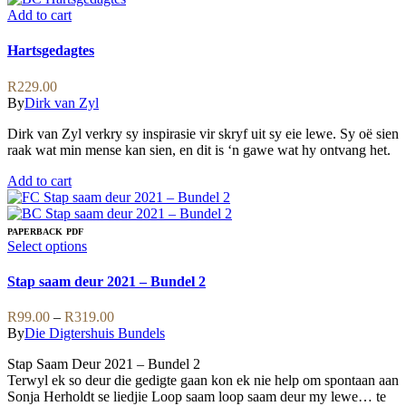
multiple
Add to cart
variants.
The
Hartsgedagtes
options
may
R
229.00
be
By
Dirk van Zyl
chosen
on
Dirk van Zyl verkry sy inspirasie vir skryf uit sy eie lewe. Sy oë sien
the
raak wat min mense kan sien, en dit is ‘n gawe wat hy ontvang het.
product
page
Add to cart
PAPERBACK
PDF
This
Select options
product
has
Stap saam deur 2021 – Bundel 2
multiple
variants.
Price
R
99.00
–
R
319.00
The
range:
By
Die Digtershuis Bundels
options
R99.00
may
Stap Saam Deur 2021 – Bundel 2
through
be
Terwyl ek so deur die gedigte gaan kon ek nie help om spontaan aan
R319.00
chosen
Sonja Herholdt se liedjie Loop saam loop saam deur my lewe… te