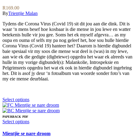
be
variants.
R
169.00
chosen
The
By
Trientjie Malan
on
options
the
may
Tydens die Corona Virus (Covid 19) sit dit jou aan die dink. Dit is
product
be
waar ‘n mens besef hoe kosbaar is die mense in jou lewe en watter
page
chosen
betekenis hulle vir jou gee. Soms het ek myself afgevra… as my
on
oupa en ouma of selfs my pa nog geleef het, hoe sou hulle hierdie
the
Corona Virus (Covid 19) hanteer het? Daarom is hierdie digbundel
product
baie spesiaal vir my soos die mense wat deel is (was) in my lewe,
page
aan wie ek die gedigte (digbriewe) opgedra het waar ek alreeds van
hulle in my vorige digbundel(s): Malankolie, Introspeksie en
Pelgrimsreis opgedra het wat ek ook in hierdie digbundel ingebring
het. Dit is asof jy deur ‘n fotoalbum van woorde sonder foto’s van
my eie mense deurblaai.
This
Select options
product
has
multiple
PAPERBACK
PDF
variants.
This
Select options
The
product
options
has
Mientjie se nare droom