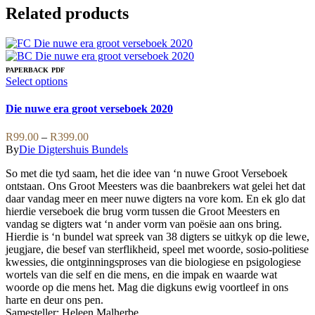
Related products
PAPERBACK
PDF
This
Select options
product
has
Die nuwe era groot verseboek 2020
multiple
variants.
Price
R
99.00
–
R
399.00
The
range:
By
Die Digtershuis Bundels
options
R99.00
may
So met die tyd saam, het die idee van ‘n nuwe Groot Verseboek
through
be
ontstaan. Ons Groot Meesters was die baanbrekers wat gelei het dat
R399.00
chosen
daar vandag meer en meer nuwe digters na vore kom. En ek glo dat
on
hierdie verseboek die brug vorm tussen die Groot Meesters en
the
vandag se digters wat ‘n ander vorm van poësie aan ons bring.
product
Hierdie is ‘n bundel wat spreek van 38 digters se uitkyk op die lewe,
page
jeugjare, die besef van sterflikheid, speel met woorde, sosio-politiese
kwessies, die ontginningsproses van die biologiese en psigologiese
wortels van die self en die mens, en die impak en waarde wat
woorde op die mens het. Mag die digkuns ewig voortleef in ons
harte en deur ons pen.
Samesteller: Heleen Malherbe