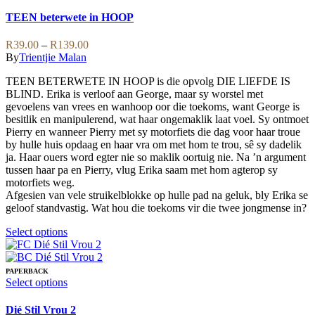
product
has
TEEN beterwete in HOOP
multiple
variants.
Price
R
39.00
–
R
139.00
The
range:
By
Trientjie Malan
options
R39.00
may
TEEN BETERWETE IN HOOP is die opvolg DIE LIEFDE IS
through
be
BLIND. Erika is verloof aan George, maar sy worstel met
R139.00
chosen
gevoelens van vrees en wanhoop oor die toekoms, want George is
on
besitlik en manipulerend, wat haar ongemaklik laat voel. Sy ontmoet
the
Pierry en wanneer Pierry met sy motorfiets die dag voor haar troue
product
by hulle huis opdaag en haar vra om met hom te trou, sê sy dadelik
page
ja. Haar ouers word egter nie so maklik oortuig nie. Na ’n argument
tussen haar pa en Pierry, vlug Erika saam met hom agterop sy
motorfiets weg.
Afgesien van vele struikelblokke op hulle pad na geluk, bly Erika se
geloof standvastig. Wat hou die toekoms vir die twee jongmense in?
This
Select options
product
has
multiple
PAPERBACK
variants.
This
Select options
The
product
options
has
Dié Stil Vrou 2