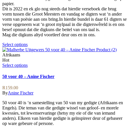
on
papier.
the
Dit is 2022 en ek glo nog steeds dat hierdie verseboek die brug
product
vorm tussen die Groot Meesters en vandag se digters wat ‘n ander
page
vorm van poësie aan ons bring.In hierdie bundel is daar 61 digters se
verse opgeneem wat ‘n groot mylpaal in die digterswêreld is en ons
besef opnuut dat die digkuns die beitel van ons taal is.
Mag die digkuns altyd voortleef deur ons en in ons.
This
Select options
product
has
Afrikaans
multiple
Hot
variants.
This
Select options
The
product
options
has
50 voor 40 – Anine Fischer
may
multiple
be
variants.
R
159.00
chosen
The
By
Anine Fischer
on
options
the
may
50 voor 40 is ‘n samestelling van 50 van my gedigte (Afrikaans en
product
be
Engels). Die temas van die gedigte wissel van geloof- en morele
page
chosen
kwessies, tot lewenservaringe (hetsy my eie of die van iemand
on
anders). Elkeen van hierdie gedigte is geïnspireer deur of gebaseer
the
op ware gebeure of persone.
product