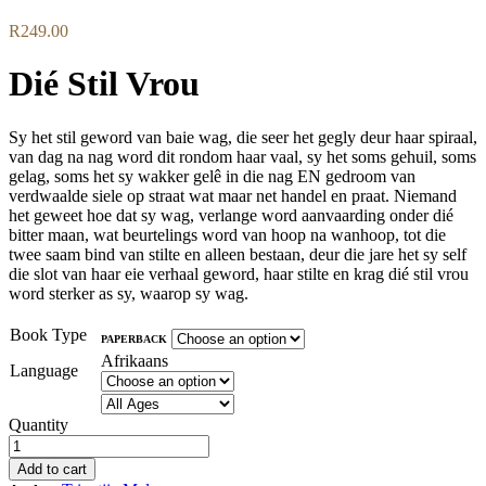
R
249.00
Dié Stil Vrou
Sy het stil geword van baie wag, die seer het gegly deur haar spiraal,
van dag na nag word dit rondom haar vaal, sy het soms gehuil, soms
gelag, soms het sy wakker gelê in die nag EN gedroom van
verdwaalde siele op straat wat maar net handel en praat. Niemand
het geweet hoe dat sy wag, verlange word aanvaarding onder dié
bitter maan, wat beurtelings word van hoop na wanhoop, tot die
twee saam bind van stilte en alleen bestaan, deur die jare het sy self
die slot van haar eie verhaal geword, haar stilte en krag dié stil vrou
word sterker as sy, waarop sy wag.
Book Type
PAPERBACK
Afrikaans
Language
Quantity
Add to cart