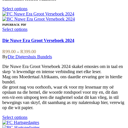
This
Select options
product
has
multiple
PAPERBACK
PDF
variants.
This
Select options
The
product
options
has
Die Nuwe Era Groot Verseboek 2024
may
multiple
be
variants.
Price
R
99.00
–
R
399.00
chosen
The
range:
By
Die Digtershuis Bundels
on
options
R99.00
the
may
Die Nuwe Era Groot Verseboek 2024 skakel emosies om in taal en
through
product
be
skep ‘n lewendige en intense verbinding met elke leser.
R399.00
page
chosen
Mag ons Moedertaal Afrikaans, ons daardie ervaring gee in hierdie
on
bundel.
the
die groot nag vou oorhoofs, waar ek voor my lessenaar my oë
product
opslaan na die hemel, die woorde rondspoel voor my en, dit dan
page
een-vir-een uitspoeg teen die naghemel sodat dit kan vlieg, in stil
bewegings van skryf, dit saamhang as my nalatenskap hier, verewig
op die wit papier.
This
Select options
product
has