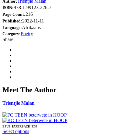
Trientjie Malan
Author:
978-1-99123-226-7
ISBN:
216
Page Count:
2022-11-11
Published:
Afrikaans
Language:
Poetry
Category:
Share
Meet The Author
Trientjie Malan
EPUB
PAPERBACK
PDF
This
Select options