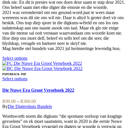
on
dink nie. En dit is presies wat ons doen deur saam te stap deur 2021.
the
Ons beleef saam met elke digter die emosie en die woorde.
product
2021 was veronderstel om ons gesond-word-jaar te wees maar
page
weereens was dit nie ons wil nie. Daar is altyd ŉ groter doel vir ons
beskik. Ons trap diep spore in die digkuns-wêreld en ons los ons
nalatenskap aan ons naaste asook ons taal. Maar ek glo nie enige
van die mense sal ooit verstaan waarvandaan ons woorde kom nie.
Hoe diep ons moet delf, beleef en selfs leef om die seer, die
blydskap, vreugde en hartseer neer te skryf nie.
Mag hierdie stel bundels van 2021 jul herinneringe lewendig hou.
This
Select options
product
has
multiple
PAPERBACK
PDF
variants.
This
Select options
The
product
options
has
Die Nuwe Era Groot Verseboek 2022
may
multiple
be
variants.
Price
R
99.00
–
R
369.00
chosen
The
range:
By
Die Digtershuis Bundels
on
options
R99.00
the
may
Wordsworth noem die digkuns “die spontane oorloop van kragtige
through
product
be
gevoelens” en ek moet saamstem, want in 2020 is die eerste Nuwe
R369.00
page
chosen
Era Groot Verseboek vrygestel en digters se woorde is verewig op