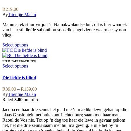
may
multiple
be
variants.
R
219.00
chosen
The
By
Trientjie Malan
on
options
the
may
Mamma, ek stuur vir jou ’n Namakwalandseduif, dit is hier waar ek
product
be
van haar stil liefde sal onthou soos die engelvlerke waarmee sy nou
page
chosen
vlieg.
on
the
This
Select options
product
product
page
has
multiple
EPUB
PAPERBACK
PDF
variants.
This
Select options
The
product
options
has
Die liefde is blind
may
multiple
be
variants.
Price
R
39.00
–
R
139.00
chosen
The
range:
By
Trientjie Malan
on
options
R39.00
Rated
3.00
out of 5
the
may
through
product
be
Jacoba en haar drie seuns het glad nie ‘n maklike lewe gehad op die
R139.00
page
chosen
plaas Grasfontein net buitekant Lichtenburg saam met haar man
on
Raoul de Vos nie. Tot op ‘n dag toe haar eie lewe in gevaar gekom
the
het, het die drie seuns saam met hul ma gevlug. Hulle het by ‘n
product
dorpie met die naam Senekal beland. In Senekal het hulle lewens