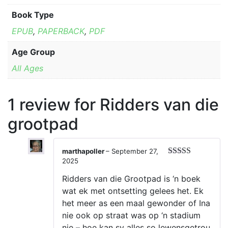
Book Type
EPUB
,
PAPERBACK
,
PDF
Age Group
All Ages
1 review for
Ridders van die
grootpad
marthapoller
–
September 27,
2025
Rated
4
out of 5
Ridders van die Grootpad is ‘n boek
wat ek met ontsetting gelees het. Ek
het meer as een maal gewonder of Ina
nie ook op straat was op ‘n stadium
nie – hoe kan sy alles so lewensgetrou