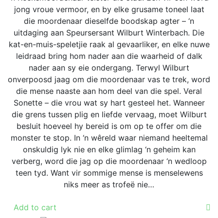
jong vroue vermoor, en by elke grusame toneel laat
die moordenaar dieselfde boodskap agter – ‘n
uitdaging aan Speursersant Wilburt Winterbach. Die
kat-en-muis-speletjie raak al gevaarliker, en elke nuwe
leidraad bring hom nader aan die waarheid of dalk
nader aan sy eie ondergang. Terwyl Wilburt
onverpoosd jaag om die moordenaar vas te trek, word
die mense naaste aan hom deel van die spel. Veral
Sonette – die vrou wat sy hart gesteel het. Wanneer
die grens tussen plig en liefde vervaag, moet Wilburt
besluit hoeveel hy bereid is om op te offer om die
monster te stop. In ‘n wêreld waar niemand heeltemal
onskuldig lyk nie en elke glimlag ‘n geheim kan
verberg, word die jag op die moordenaar ‘n wedloop
teen tyd. Want vir sommige mense is menselewens
niks meer as trofeë nie…
Add to cart