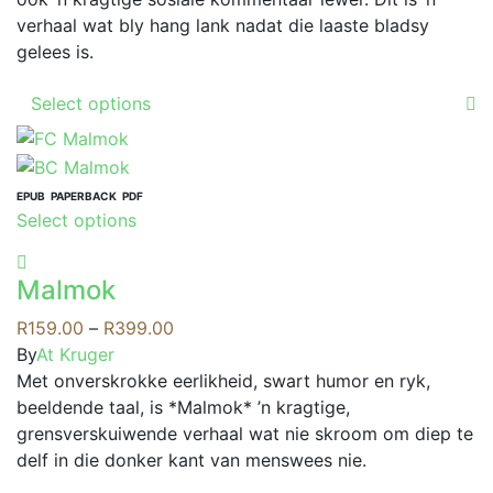
on
verhaal wat bly hang lank nadat die laaste bladsy
the
gelees is.
product
This
page
Select options
product
has
multiple
variants.
EPUB
PAPERBACK
PDF
This
Select options
The
product
options
has
may
Malmok
multiple
be
variants.
Price
R
159.00
–
R
399.00
chosen
The
range:
By
At Kruger
on
options
R159.00
Met onverskrokke eerlikheid, swart humor en ryk,
the
may
through
beeldende taal, is *Malmok* ’n kragtige,
product
be
R399.00
grensverskuiwende verhaal wat nie skroom om diep te
page
chosen
delf in die donker kant van menswees nie.
on