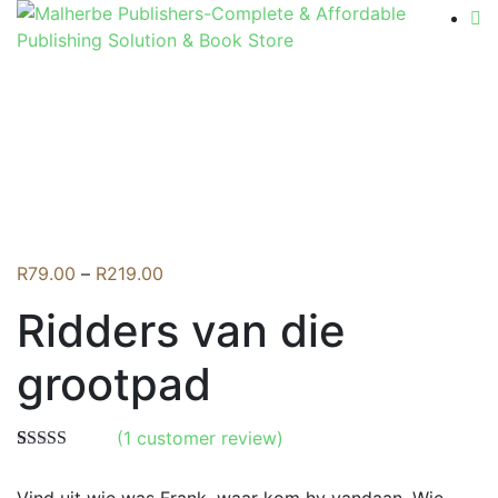
Flip to Back
Price
R
79.00
–
R
219.00
range:
Ridders van die
R79.00
through
grootpad
R219.00
(
1
customer review)
Rated
1
4.00
out of 5