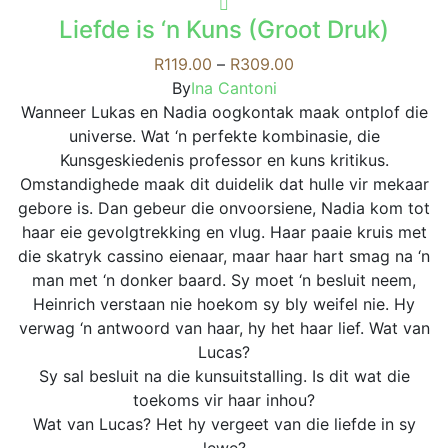
has
may
Liefde is ‘n Kuns (Groot Druk)
multiple
be
variants.
Price
R
119.00
–
R
309.00
chosen
The
range:
By
Ina Cantoni
on
options
R119.00
Wanneer Lukas en Nadia oogkontak maak ontplof die
the
may
through
universe. Wat ‘n perfekte kombinasie, die
product
be
R309.00
Kunsgeskiedenis professor en kuns kritikus.
page
chosen
Omstandighede maak dit duidelik dat hulle vir mekaar
on
gebore is. Dan gebeur die onvoorsiene, Nadia kom tot
the
haar eie gevolgtrekking en vlug. Haar paaie kruis met
product
die skatryk cassino eienaar, maar haar hart smag na ‘n
page
man met ‘n donker baard. Sy moet ‘n besluit neem,
Heinrich verstaan nie hoekom sy bly weifel nie. Hy
verwag ‘n antwoord van haar, hy het haar lief. Wat van
Lucas?
Sy sal besluit na die kunsuitstalling. Is dit wat die
toekoms vir haar inhou?
Wat van Lucas? Het hy vergeet van die liefde in sy
lewe?