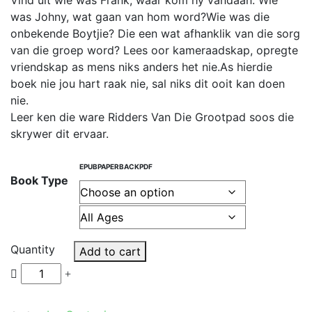
Vind uit wie was Frank, waar kom hy vandaan. Wie
based on
customer
was Johny, wat gaan van hom word?Wie was die
rating
onbekende Boytjie? Die een wat afhanklik van die sorg
van die groep word? Lees oor kameraadskap, opregte
vriendskap as mens niks anders het nie.As hierdie
boek nie jou hart raak nie, sal niks dit ooit kan doen
nie.
Leer ken die ware Ridders Van Die Grootpad soos die
skrywer dit ervaar.
EPUB
PAPERBACK
PDF
Book Type
Quantity
Add to cart