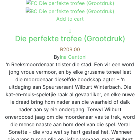
Add to cart
Die perfekte trofee (Grootdruk)
R
209.00
By
Ina Cantoni
‘n Reeksmoordenaar teister die stad. Een vir een word
jong vroue vermoor, en by elke grusame toneel laat
die moordenaar dieselfde boodskap agter – ‘n
uitdaging aan Speursersant Wilburt Winterbach. Die
kat-en-muis-speletjie raak al gevaarliker, en elke nuwe
leidraad bring hom nader aan die waarheid of dalk
nader aan sy eie ondergang. Terwyl Wilburt
onverpoosd jaag om die moordenaar vas te trek, word
die mense naaste aan hom deel van die spel. Veral
Sonette – die vrou wat sy hart gesteel het. Wanneer
die grens tussen plig en liefde vervaag, moet Wilburt