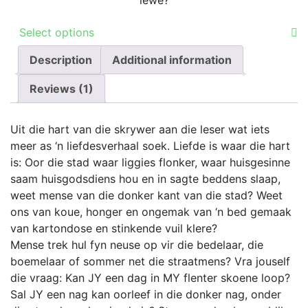
This
Select options
product
Description
has
Additional information
multiple
Reviews (1)
variants.
The
options
Uit die hart van die skrywer aan die leser wat iets
may
meer as ‘n liefdesverhaal soek. Liefde is waar die hart
be
is: Oor die stad waar liggies flonker, waar huisgesinne
chosen
saam huisgodsdiens hou en in sagte beddens slaap,
on
weet mense van die donker kant van die stad? Weet
the
ons van koue, honger en ongemak van ‘n bed gemaak
product
van kartondose en stinkende vuil klere?
page
Mense trek hul fyn neuse op vir die bedelaar, die
boemelaar of sommer net die straatmens? Vra jouself
die vraag: Kan JY een dag in MY flenter skoene loop?
Sal JY een nag kan oorleef in die donker nag, onder