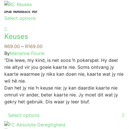
EPUB
PAPERBACK
PDF
This
Select options
product
has
Keuses
multiple
variants.
Price
R
69.00
–
R
169.00
The
range:
By
Marianne Fourie
options
R69.00
“Die lewe, my kind, is net soos ŉ pokerspel. Hy deel
may
through
nie altyd vir jou goeie kaarte nie. Soms ontvang jy
be
R169.00
kaarte waarmee jy niks kan doen nie, kaarte wat jy nie
chosen
wil hê nie.
on
Dan het jy nie ŉ keuse nie: jy kan daardie kaarte nie
the
omruil vir ander, beter kaarte nie. Jy moet dit wat jy
product
gekry het gebruik. Dis waar jy leer bluf.
page
This
Select options
product
has