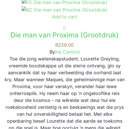
Add to cart
Die man van Proxima (Grootdruk)
R
229.00
By
Ina Cantoni
Toe die jong wetenskapstudent, Lourette Greyling,
vreemde boodskappe uit die sterre ontvang, glo sy
aanvanklik dat sy haar verbeelding die oorhand laat
kry. Maar wanneer Maques, die geheimsinnige man van
Proxima, voor haar verskyn, verander haar lewe
onherroeplik. Hy neem haar op ‘n ongelooflike reis
deur die kosmos – na wêrelde wat deur hul eie
roekeloosheid vernietig is en beskawings wat die prys
van hul onverskilligheid betaal het. Met elke
openbaring besef Lourette dat die aarde se toekoms
op die spel is. Maar hoe oortuig ‘n mens die wêreld