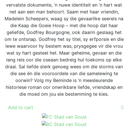
vervalste dokumente, ‘n nuwe identiteit en ‘n hart wat
net aan een man behoort. Saam met haar vriendin,
Madelein Scheepers, waag sy die gevaarlike seereis na
die Kaap die Goeie Hoop – met die hoop dat haar
geliefde, Godfrey Bourgogne, ook daarin geslaag het
om te ontsnap. Godfrey het sy titel, sy erfporsie en die
lewe waarvoor hy bestem was, prysgegee vir die vrou
wat sy hart gesteel het. Maar geheime, gevaar en die
lang reis oor die oseaan bedreig hul toekoms op elke
draai. Sal liefde sterk genoeg wees om die storms van
die see én die vooroordele van die samelewing te
oorwin? Volg my Beminde is ‘n meesleurende
historiese roman oor onwrikbare liefde, vriendskap en
die moed om jou eie bestemming te kies.
Add to cart