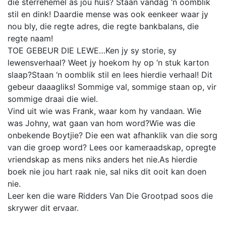
die sterrehemel as jou huis? Staan vandag ‘n oomblik
stil en dink! Daardie mense was ook eenkeer waar jy
nou bly, die regte adres, die regte bankbalans, die
regte naam!
TOE GEBEUR DIE LEWE…Ken jy sy storie, sy
lewensverhaal? Weet jy hoekom hy op ‘n stuk karton
slaap?Staan ‘n oomblik stil en lees hierdie verhaal! Dit
gebeur daaagliks! Sommige val, sommige staan op, vir
sommige draai die wiel.
Vind uit wie was Frank, waar kom hy vandaan. Wie
was Johny, wat gaan van hom word?Wie was die
onbekende Boytjie? Die een wat afhanklik van die sorg
van die groep word? Lees oor kameraadskap, opregte
vriendskap as mens niks anders het nie.As hierdie
boek nie jou hart raak nie, sal niks dit ooit kan doen
nie.
Leer ken die ware Ridders Van Die Grootpad soos die
skrywer dit ervaar.