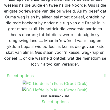
wesens na die Suide en twee na die Noorde. Gus is die
enigste oorlewende van die ou wêreld. As hy besef dat
Ouma weg is en hy alleen sal moet oorleef, ontdek hy
die rede hoekom hy onder die rug van die Draak in ‘n
grot moes skuil. Hy ontdek die vewoeste aarde en
heers daaroor; totdat die silwer ruimtetuig in sy
omgewing land …. Maar in ’n wêreld waar mag en
rykdom bepaal wie oorleef, is kennis die gevaarlikste
skat van almal. Gus staan voor ’n keuse: wegkruip en
oorleef … of die waarheid ontdek wat die mensdom se
lot vir altyd kan verander.
This
Select options
product
has
multiple
variants.
EPUB
PAPERBACK
PDF
This
Select options
The
product
options