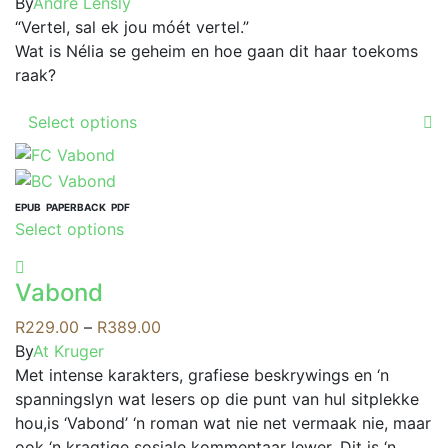
The
range:
By
André Lensly
on
options
R139.00
“Vertel, sal ek jou móét vertel.”
the
may
through
Wat is Nélia se geheim en hoe gaan dit haar toekoms
product
be
R359.00
raak?
page
chosen
This
on
Select options
product
the
has
product
multiple
page
variants.
EPUB
PAPERBACK
PDF
This
Select options
The
product
options
has
may
Vabond
multiple
be
variants.
Price
R
229.00
–
R
389.00
chosen
The
range:
By
At Kruger
on
options
R229.00
Met intense karakters, grafiese beskrywings en ‘n
the
may
through
spanningslyn wat lesers op die punt van hul sitplekke
product
be
R389.00
hou,is ‘Vabond’ ‘n roman wat nie net vermaak nie, maar
page
chosen
ook ‘n kragtige sosiale kommentaar lewer. Dit is ‘n