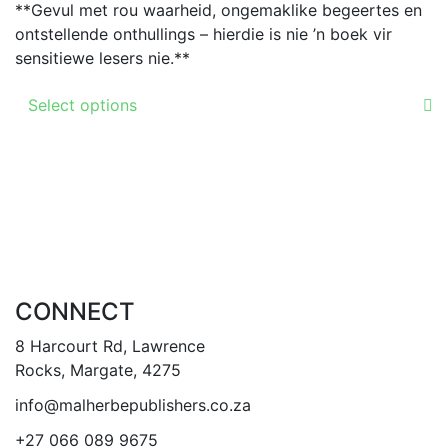
**Gevul met rou waarheid, ongemaklike begeertes en
the
ontstellende onthullings – hierdie is nie ’n boek vir
product
sensitiewe lesers nie.**
page
This
Select options
product
has
multiple
variants.
The
options
may
be
CONNECT
chosen
on
8 Harcourt Rd, Lawrence
the
Rocks, Margate, 4275
product
info@malherbepublishers.co.za
page
+27 066 089 9675