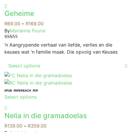
product
options
has
may
Geheime
multiple
be
variants.
Price
R
69.00
–
R
169.00
chosen
The
range:
By
Marianne Fourie
on
options
R69.00
the
Rated
4.00
may
through
‘n Aangrypende verhaal van liefde, verlies en die
product
out of 5
be
R169.00
keuses wat ‘n familie maak. Die opvolg van Keuses
page
chosen
This
on
Select options
product
the
has
product
multiple
page
variants.
EPUB
PAPERBACK
PDF
This
Select options
The
product
options
has
may
Nelia in die gramadoelas
multiple
be
variants.
Price
R
139.00
–
R
359.00
chosen