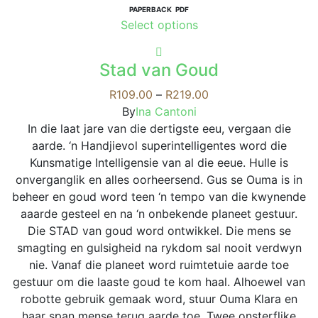
PAPERBACK
PDF
This
Select options
product
has
Stad van Goud
multiple
variants.
Price
R
109.00
–
R
219.00
The
range:
By
Ina Cantoni
options
R109.00
In die laat jare van die dertigste eeu, vergaan die
may
through
aarde. ‘n Handjievol superintelligentes word die
be
R219.00
Kunsmatige Intelligensie van al die eeue. Hulle is
chosen
onverganglik en alles oorheersend. Gus se Ouma is in
on
beheer en goud word teen ‘n tempo van die kwynende
the
aaarde gesteel en na ‘n onbekende planeet gestuur.
product
Die STAD van goud word ontwikkel. Die mens se
page
smagting en gulsigheid na rykdom sal nooit verdwyn
nie. Vanaf die planeet word ruimtetuie aarde toe
gestuur om die laaste goud te kom haal. Alhoewel van
robotte gebruik gemaak word, stuur Ouma Klara en
haar span mense terug aarde toe. Twee onsterflike