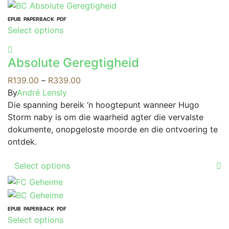
multiple
variants.
EPUB
PAPERBACK
PDF
This
Select options
The
product
options
has
may
Absolute Geregtigheid
multiple
be
variants.
Price
R
139.00
–
R
339.00
chosen
The
range:
By
André Lensly
on
options
R139.00
Die spanning bereik ‘n hoogtepunt wanneer Hugo
the
may
through
Storm naby is om die waarheid agter die vervalste
product
be
R339.00
dokumente, onopgeloste moorde en die ontvoering te
page
chosen
ontdek.
on
This
the
Select options
product
product
has
page
multiple
variants.
EPUB
PAPERBACK
PDF
This
Select options
The