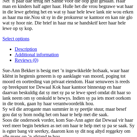
Net ’n paar dae terug het Santie voor die oop graf gestaan. Haar
man en kinders half agter haar. Hulle het die vrou begrawe wat haar
in die lewe gebring het en wat sy haar hele lewe lank nie wou erken
as haar ma nie.Nou sit sy in die prokureur se kantoor en kan nie glo
wat sy hoor nie. Die brief in haar ma se handskrif keer haar hele
lewe op sy kop.
This
Select options
product
Description
has
Additional information
multiple
Reviews (0)
variants.
The
Sue-Ann Bekker is besig met ’n ingewikkelde hofsaak, waar haar
options
kliënt in hegtenis geneem is op aanklagte van moord, poging tot
may
moord en oortreding van privaat eiendom. Haar senuwees is reeds
be
op breekpunt toe Dewaal Kok haar kantoor binnestap en haar
chosen
daarvan beskuldig dat sy met sy pa se lewe speel omdat dit haar so
on
lank neem om sy onskuld te bewys. Indien sy pa iets moet oorkom
the
in die tronk, gaan hy haar verantwoordelik hou.
product
Sy wil die arrogante man summier in sy peetjie stuur, maar besef
page
gou dat sy hom nodig het om haar te help met die saak.
Soos die ondersoek vorder, kom Sue-Ann agter dat Dewaal vir haar
veel meer begin beteken as net om haar te help met sy pa se saak. Sy
is egter bang vir seerkry, daarom kon sy dit nog altyd reggekry om
alle mans op ’n afstand te hou.