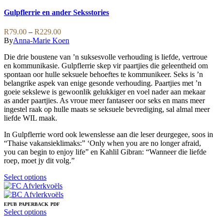
product
has
Gulpflerrie en ander Seksstories
multiple
variants.
Price
R
79.00
–
R
229.00
The
range:
By
Anna-Marie Koen
options
R79.00
may
Die drie boustene van ’n suksesvolle verhouding is liefde, vertroue
through
be
en kommunikasie. Gulpflerrie skep vir paartjies die geleentheid om
R229.00
chosen
spontaan oor hulle seksuele behoeftes te kommunikeer. Seks is ’n
on
belangrike aspek van enige gesonde verhouding. Paartjies met ’n
the
goeie sekslewe is gewoonlik gelukkiger en voel nader aan mekaar
product
as ander paartjies. As vroue meer fantaseer oor seks en mans meer
page
ingestel raak op hulle maats se seksuele bevrediging, sal almal meer
liefde WIL maak.
In Gulpflerrie word ook lewenslesse aan die leser deurgegee, soos in
“Thaise vakansieklimaks:” ‘Only when you are no longer afraid,
you can begin to enjoy life” en Kahlil Gibran: “Wanneer die liefde
roep, moet jy dit volg.”
This
Select options
product
has
multiple
EPUB
PAPERBACK
PDF
variants.
This
Select options