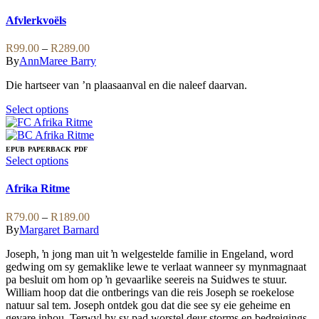
The
product
options
has
Afvlerkvoëls
may
multiple
be
variants.
Price
R
99.00
–
R
289.00
chosen
The
range:
By
AnnMaree Barry
on
options
R99.00
the
may
Die hartseer van ’n plaasaanval en die naleef daarvan.
through
product
be
R289.00
page
chosen
This
Select options
on
product
the
has
product
multiple
EPUB
PAPERBACK
PDF
page
variants.
This
Select options
The
product
options
has
Afrika Ritme
may
multiple
be
variants.
Price
R
79.00
–
R
189.00
chosen
The
range:
By
Margaret Barnard
on
options
R79.00
the
may
Joseph, ŉ jong man uit ŉ welgestelde familie in Engeland, word
through
product
be
gedwing om sy gemaklike lewe te verlaat wanneer sy mynmagnaat
R189.00
page
chosen
pa besluit om hom op ŉ gevaarlike seereis na Suidwes te stuur.
on
William hoop dat die ontberings van die reis Joseph se roekelose
the
natuur sal tem. Joseph ontdek gou dat die see sy eie geheime en
product
gevare inhou. Terwyl hy sy pad worstel deur storms en bedreigings,