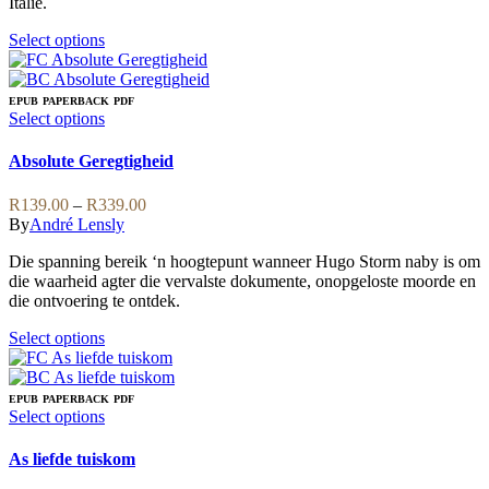
Italië.
This
Select options
product
has
multiple
EPUB
PAPERBACK
PDF
variants.
This
Select options
The
product
options
has
Absolute Geregtigheid
may
multiple
be
variants.
Price
R
139.00
–
R
339.00
chosen
The
range:
By
André Lensly
on
options
R139.00
the
may
Die spanning bereik ‘n hoogtepunt wanneer Hugo Storm naby is om
through
product
be
die waarheid agter die vervalste dokumente, onopgeloste moorde en
R339.00
page
chosen
die ontvoering te ontdek.
on
the
This
Select options
product
product
page
has
multiple
EPUB
PAPERBACK
PDF
variants.
This
Select options
The
product
options
has
As liefde tuiskom
may
multiple