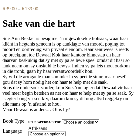
Price
R
39.00
–
R
139.00
range:
R39.00
Sake van die hart
through
R139.00
Sue-Ann Bekker is besig met ’n ingewikkelde hofsaak, waar haar
kliënt in hegtenis geneem is op aanklagte van moord, poging tot
moord en oortreding van privaat eiendom. Haar senuwees is reeds
op breekpunt toe Dewaal Kok haar kantoor binnestap en haar
daarvan beskuldig dat sy met sy pa se lewe speel omdat dit haar so
lank neem om sy onskuld te bewys. Indien sy pa iets moet oorkom
in die tronk, gaan hy haar verantwoordelik hou.
Sy wil die arrogante man summier in sy peetjie stuur, maar besef
gou dat sy hom nodig het om haar te help met die saak.
Soos die ondersoek vorder, kom Sue-Ann agter dat Dewaal vir haar
veel meer begin beteken as net om haar te help met sy pa se saak. Sy
is egter bang vir seerkry, daarom kon sy dit nog altyd reggekry om
alle mans op ’n afstand te hou.
Maar Dewaal is anders… Of is hy?
Book Type
EPUB
PAPERBACK
PDF
Afrikaans
Language