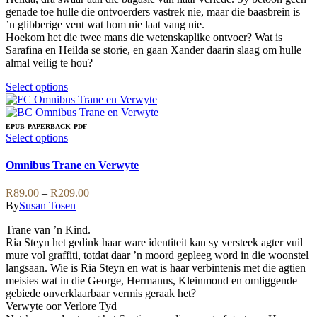
on
genade toe hulle die ontvoerders vastrek nie, maar die baasbrein is
the
’n glibberige vent wat hom nie laat vang nie.
product
Hoekom het die twee mans die wetenskaplike ontvoer? Wat is
page
Sarafina en Heilda se storie, en gaan Xander daarin slaag om hulle
almal veilig te hou?
This
Select options
product
has
multiple
EPUB
PAPERBACK
PDF
variants.
This
Select options
The
product
options
has
Omnibus Trane en Verwyte
may
multiple
be
variants.
Price
R
89.00
–
R
209.00
chosen
The
range:
By
Susan Tosen
on
options
R89.00
the
may
Trane van ’n Kind.
through
product
be
Ria Steyn het gedink haar ware identiteit kan sy versteek agter vuil
R209.00
page
chosen
mure vol graffiti, totdat daar ’n moord gepleeg word in die woonstel
on
langsaan. Wie is Ria Steyn en wat is haar verbintenis met die agtien
the
meisies wat in die George, Hermanus, Kleinmond en omliggende
product
gebiede onverklaarbaar vermis geraak het?
page
Verwyte oor Verlore Tyd