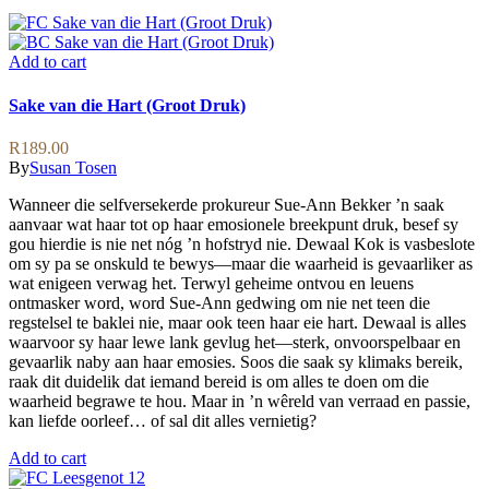
Add to cart
Sake van die Hart (Groot Druk)
R
189.00
By
Susan Tosen
Wanneer die selfversekerde prokureur Sue-Ann Bekker ’n saak
aanvaar wat haar tot op haar emosionele breekpunt druk, besef sy
gou hierdie is nie net nóg ’n hofstryd nie. Dewaal Kok is vasbeslote
om sy pa se onskuld te bewys—maar die waarheid is gevaarliker as
wat enigeen verwag het. Terwyl geheime ontvou en leuens
ontmasker word, word Sue-Ann gedwing om nie net teen die
regstelsel te baklei nie, maar ook teen haar eie hart. Dewaal is alles
waarvoor sy haar lewe lank gevlug het—sterk, onvoorspelbaar en
gevaarlik naby aan haar emosies. Soos die saak sy klimaks bereik,
raak dit duidelik dat iemand bereid is om alles te doen om die
waarheid begrawe te hou. Maar in ’n wêreld van verraad en passie,
kan liefde oorleef… of sal dit alles vernietig?
Add to cart