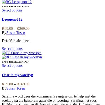
EPUB
PAPERBACK
PDF
This
Select options
product
has
Leesgenot 12
multiple
variants.
Price
R
99.00
–
R
269.00
The
range:
By
Susan Tosen
options
R99.00
may
Drie Verhale in een
through
be
R269.00
chosen
This
Select options
on
product
the
has
product
multiple
EPUB
PAPERBACK
PDF
page
variants.
This
Select options
The
product
options
has
Oase in my woestyn
may
multiple
be
variants.
Price
R
59.00
–
R
169.00
chosen
The
range:
By
Susan Tosen
on
options
R59.00
the
may
Sarafina word deur die kommissaris aangesê om te help met die
through
product
be
soektog na die baasbrein agter die ontvoering. Sarafina, net soos
R169.00
page
chosen
Heilda, dra swaar aan die bagasie van haar verlede. Sy betoon geen