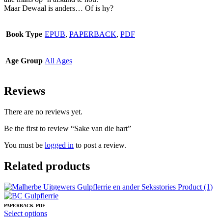
Maar Dewaal is anders… Of is hy?
Book Type
EPUB
,
PAPERBACK
,
PDF
Age Group
All Ages
Reviews
There are no reviews yet.
Be the first to review “Sake van die hart”
You must be
logged in
to post a review.
Related products
PAPERBACK
PDF
This
Select options