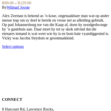
be
variants.
Price
R
89.00
–
R
229.00
chosen
The
range:
By
Wilmarí Jooste
on
options
R89.00
the
may
Alex Zeeman is bekend as ’n koue, ongenaakbare man wat op ander
through
product
be
mense trap om sy doel te bereik en vroue net as afleiding gebruik.
R229.00
page
chosen
Op pad Johannesburg toe van die Kaap af, doen hy noodgedwonge
on
by ’n gastehuis aan. Daar moet hy tot sy skok uitvind dat die
the
eienares iemand is wat weet wie hy is en hom baie vyandiggesind is.
product
Vicky was Jacoba Strydom se grootmaakkind.
page
This
Select options
product
has
multiple
variants.
The
options
may
be
chosen
on
the
CONNECT
product
page
8 Harcourt Rd, Lawrence Rocks,