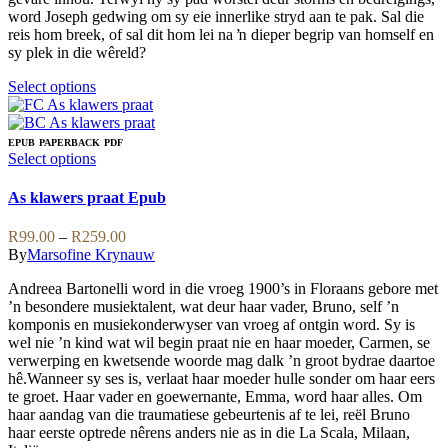
page
word Joseph gedwing om sy eie innerlike stryd aan te pak. Sal die
reis hom breek, of sal dit hom lei na ŉ dieper begrip van homself en
sy plek in die wêreld?
This
Select options
product
has
multiple
EPUB
PAPERBACK
PDF
variants.
This
Select options
The
product
options
has
As klawers praat Epub
may
multiple
be
variants.
Price
R
99.00
–
R
259.00
chosen
The
range:
By
Marsofine Krynauw
on
options
R99.00
the
may
Andreea Bartonelli word in die vroeg 1900’s in Floraans gebore met
through
product
be
’n besondere musiektalent, wat deur haar vader, Bruno, self ’n
R259.00
page
chosen
komponis en musiekonderwyser van vroeg af ontgin word. Sy is
on
wel nie ’n kind wat wil begin praat nie en haar moeder, Carmen, se
the
verwerping en kwetsende woorde mag dalk ’n groot bydrae daartoe
product
hê.Wanneer sy ses is, verlaat haar moeder hulle sonder om haar eers
page
te groet. Haar vader en goewernante, Emma, word haar alles. Om
haar aandag van die traumatiese gebeurtenis af te lei, reël Bruno
haar eerste optrede nêrens anders nie as in die La Scala, Milaan,