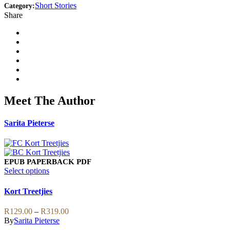
Short Stories
Category:
Share
Meet The Author
Sarita Pieterse
EPUB
PAPERBACK
PDF
This
Select options
product
has
Kort Treetjies
multiple
variants.
Price
R
129.00
–
R
319.00
The
range:
By
Sarita Pieterse
options
R129.00