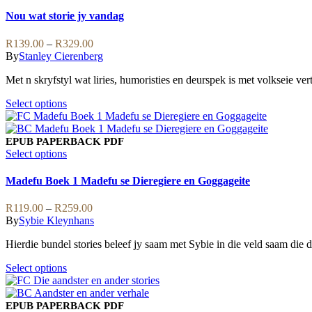
The
product
options
has
Nou wat storie jy vandag
may
multiple
be
variants.
Price
R
139.00
–
R
329.00
chosen
The
range:
By
Stanley Cierenberg
on
options
R139.00
the
may
Met n skryfstyl wat liries, humoristies en deurspek is met volkseie ver
through
product
be
R329.00
page
chosen
This
Select options
on
product
the
has
product
multiple
EPUB
PAPERBACK
PDF
page
variants.
This
Select options
The
product
options
has
Madefu Boek 1 Madefu se Dieregiere en Goggageite
may
multiple
be
variants.
Price
R
119.00
–
R
259.00
chosen
The
range:
By
Sybie Kleynhans
on
options
R119.00
the
may
Hierdie bundel stories beleef jy saam met Sybie in die veld saam die di
through
product
be
R259.00
page
chosen
This
Select options
on
product
the
has
product
multiple
EPUB
PAPERBACK
PDF