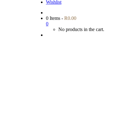
Wishlist
0 Items
-
R
0.00
0
No products in the cart.