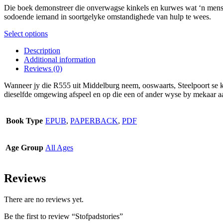
may
Die boek demonstreer die onverwagse kinkels en kurwes wat ‘n mens s
through
be
sodoende iemand in soortgelyke omstandighede van hulp te wees.
R319.00
chosen
on
This
Select options
the
product
product
Description
has
page
Additional information
multiple
Reviews (0)
variants.
The
Wanneer jy die R555 uit Middelburg neem, ooswaarts, Steelpoort se kant
options
dieselfde omgewing afspeel en op die een of ander wyse by mekaar aa
may
be
chosen
Book Type
EPUB
,
PAPERBACK
,
PDF
on
the
product
Age Group
All Ages
page
Reviews
There are no reviews yet.
Be the first to review “Stofpadstories”