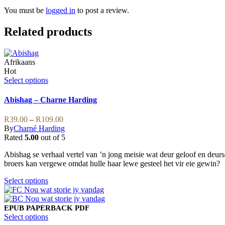
You must be
logged in
to post a review.
Related products
Afrikaans
Hot
This
Select options
product
has
Abishag – Charne Harding
multiple
variants.
Price
R
39.00
–
R
109.00
The
range:
By
Charné Harding
options
R39.00
Rated
5.00
out of 5
may
through
be
Abishag se verhaal vertel van ’n jong meisie wat deur geloof en deurs
R109.00
chosen
broers kan vergewe omdat hulle haar lewe gesteel het vir eie gewin?
on
the
This
Select options
product
product
page
has
multiple
EPUB
PAPERBACK
PDF
variants.
This
Select options