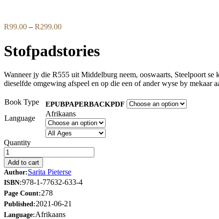
Flip to Back
Price
R
99.00
–
R
299.00
range:
R99.00
Stofpadstories
through
R299.00
Wanneer jy die R555 uit Middelburg neem, ooswaarts, Steelpoort se kant
dieselfde omgewing afspeel en op die een of ander wyse by mekaar aa
Book Type
EPUB
PAPERBACK
PDF
Afrikaans
Language
Quantity
Add to cart
Sarita Pieterse
Author:
978-1-77632-633-4
ISBN:
278
Page Count:
2021-06-21
Published:
Afrikaans
Language: