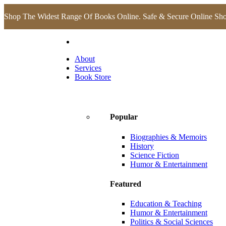
Shop The Widest Range Of Books Online. Safe & Secure Online Sh
About
Services
Book Store
Popular
Biographies & Memoirs
History
Science Fiction
Humor & Entertainment
Featured
Education & Teaching
Humor & Entertainment
Politics & Social Sciences