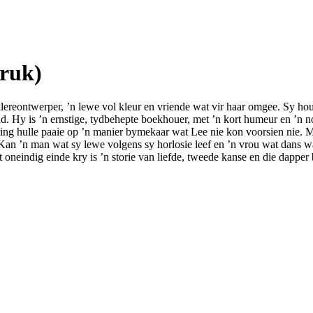
Druk)
ereontwerper, ’n lewe vol kleur en vriende wat vir haar omgee. Sy hou 
d. Hy is ’n ernstige, tydbehepte boekhouer, met ’n kort humeur en ’n n
ring hulle paaie op ’n manier bymekaar wat Lee nie kon voorsien nie. 
. Kan ’n man wat sy lewe volgens sy horlosie leef en ’n vrou wat dans 
oneindig einde kry is ’n storie van liefde, tweede kanse en die dapper 