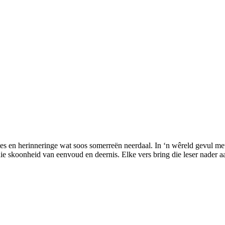
ftes en herinneringe wat soos somerreën neerdaal. In ‘n wêreld gevul me
ie skoonheid van eenvoud en deernis. Elke vers bring die leser nader aa