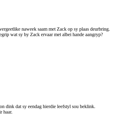
onvergeetlike naweek saam met Zack op sy plaas deurbring.
 begrip wat sy by Zack ervaar met albei hande aangryp?
n dink dat sy eendag hierdie leefstyl sou beklink.
r haar.