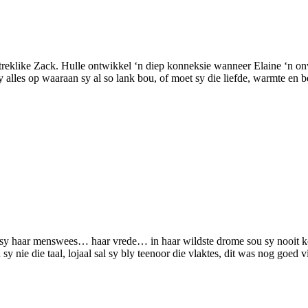
aantreklike Zack. Hulle ontwikkel ‘n diep konneksie wanneer Elaine ‘n 
 sy alles op waaraan sy al so lank bou, of moet sy die liefde, warmte en
uil sy haar menswees… haar vrede… in haar wildste drome sou sy nooit ko
y nie die taal, lojaal sal sy bly teenoor die vlaktes, dit was nog goed vi