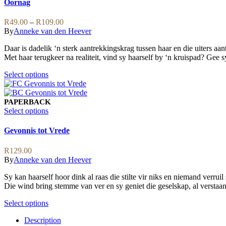
options
has
Oornag
may
multiple
be
variants.
Price
R
49.00
–
R
109.00
chosen
The
range:
By
Anneke van den Heever
on
options
R49.00
the
may
Daar is dadelik ‘n sterk aantrekkingskrag tussen haar en die uiters 
through
product
be
Met haar terugkeer na realiteit, vind sy haarself by ‘n kruispad? Gee
R109.00
page
chosen
on
This
Select options
the
product
product
has
page
multiple
PAPERBACK
variants.
This
Select options
The
product
options
has
Gevonnis tot Vrede
may
multiple
be
variants.
R
129.00
chosen
The
By
Anneke van den Heever
on
options
the
may
Sy kan haarself hoor dink al raas die stilte vir niks en niemand verr
product
be
Die wind bring stemme van ver en sy geniet die geselskap, al verstaan s
page
chosen
on
This
Select options
the
product
product
Description
has