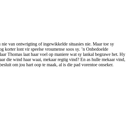
nie van ontwrigting of ingewikkelde situasies nie. Maar toe sy
og korter lont vir speelse vroumense soos sy. ’n Onbedoelde
Maar Thomas laat haar voel op maniere wat sy lankal begrawe het. Hy
waar die wind haar waai, mekaar regtig vind? En as hulle mekaar vind,
besluit om jou hart oop te maak, al is die pad vorentoe onseker.