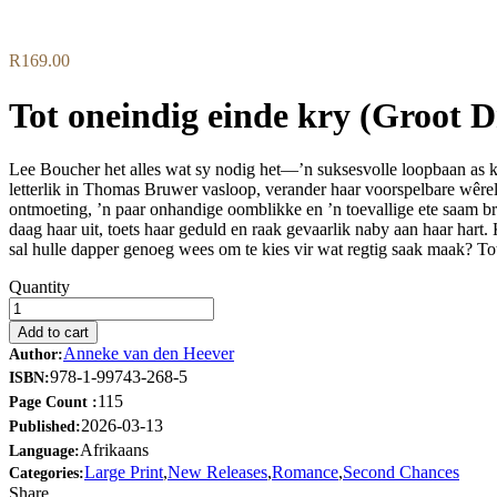
Flip to Back
R
169.00
Tot oneindig einde kry (Groot 
Lee Boucher het alles wat sy nodig het—’n suksesvolle loopbaan as kl
letterlik in Thomas Bruwer vasloop, verander haar voorspelbare wêrel
ontmoeting, ’n paar onhandige oomblikke en ’n toevallige ete saam b
daag haar uit, toets haar geduld en raak gevaarlik naby aan haar hart
sal hulle dapper genoeg wees om te kies vir wat regtig saak maak? Tot 
Quantity
Add to cart
Anneke van den Heever
Author:
978-1-99743-268-5
ISBN:
115
Page Count :
2026-03-13
Published:
Afrikaans
Language:
Large Print
,
New Releases
,
Romance
,
Second Chances
Categories:
Share