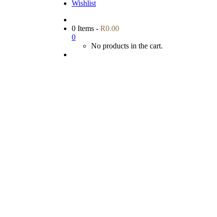
Wishlist
0 Items
-
R
0.00
0
No products in the cart.