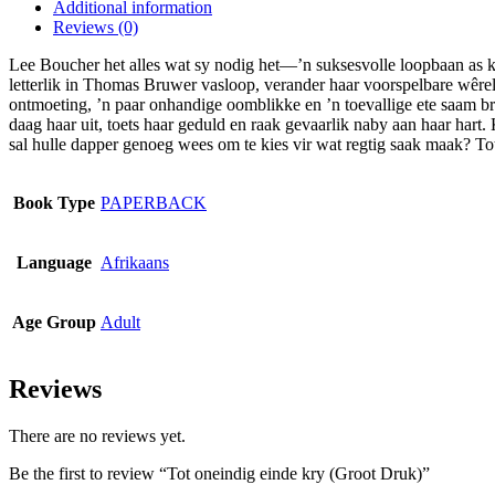
page
Additional information
multiple
Reviews (0)
variants.
The
Lee Boucher het alles wat sy nodig het—’n suksesvolle loopbaan as kl
options
letterlik in Thomas Bruwer vasloop, verander haar voorspelbare wêrel
may
ontmoeting, ’n paar onhandige oomblikke en ’n toevallige ete saam b
be
daag haar uit, toets haar geduld en raak gevaarlik naby aan haar hart
chosen
sal hulle dapper genoeg wees om te kies vir wat regtig saak maak? Tot 
on
the
product
Book Type
PAPERBACK
page
Language
Afrikaans
Age Group
Adult
Reviews
There are no reviews yet.
Be the first to review “Tot oneindig einde kry (Groot Druk)”