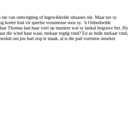
nie van ontwrigting of ingewikkelde situasies nie. Maar toe sy
og korter lont vir speelse vroumense soos sy. ’n Onbedoelde
Maar Thomas laat haar voel op maniere wat sy lankal begrawe het. Hy
waar die wind haar waai, mekaar regtig vind? En as hulle mekaar vind,
besluit om jou hart oop te maak, al is die pad vorentoe onseker.