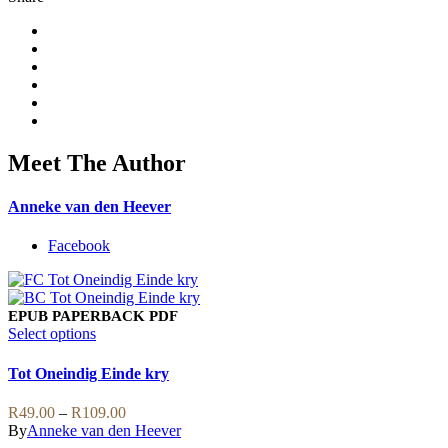
Meet The Author
Anneke van den Heever
Facebook
EPUB
PAPERBACK
PDF
This
Select options
product
has
Tot Oneindig Einde kry
multiple
variants.
Price
R
49.00
–
R
109.00
The
range:
By
Anneke van den Heever
options
R49.00