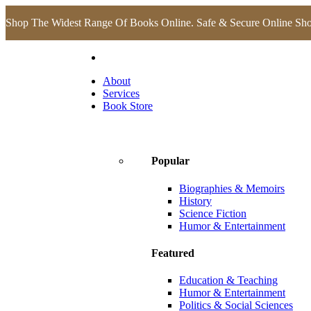
Shop The Widest Range Of Books Online. Safe & Secure Online Sh
About
Services
Book Store
Popular
Biographies & Memoirs
History
Science Fiction
Humor & Entertainment
Featured
Education & Teaching
Humor & Entertainment
Politics & Social Sciences