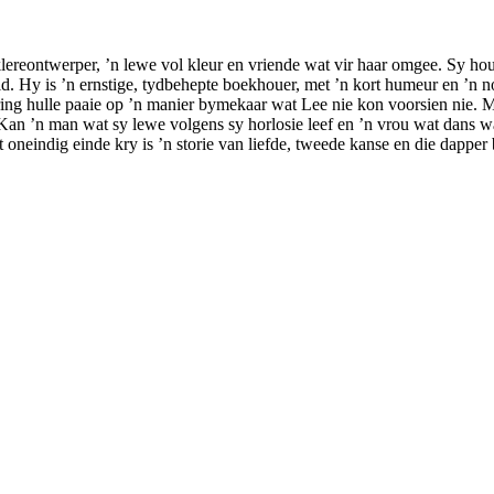
ereontwerper, ’n lewe vol kleur en vriende wat vir haar omgee. Sy hou 
d. Hy is ’n ernstige, tydbehepte boekhouer, met ’n kort humeur en ’n n
ring hulle paaie op ’n manier bymekaar wat Lee nie kon voorsien nie. 
. Kan ’n man wat sy lewe volgens sy horlosie leef en ’n vrou wat dans 
oneindig einde kry is ’n storie van liefde, tweede kanse en die dapper 