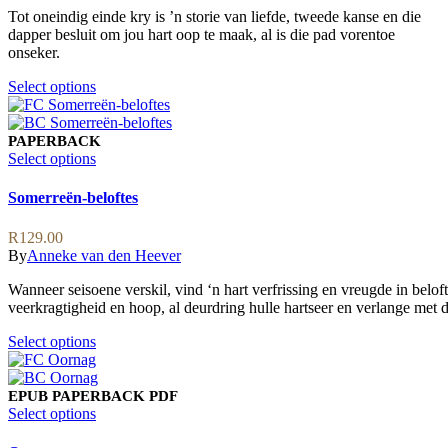
may
Tot oneindig einde kry is ’n storie van liefde, tweede kanse en die
through
be
dapper besluit om jou hart oop te maak, al is die pad vorentoe
R109.00
chosen
onseker.
on
the
This
Select options
product
product
page
has
multiple
PAPERBACK
variants.
This
Select options
The
product
options
has
Somerreën-beloftes
may
multiple
be
variants.
R
129.00
chosen
The
By
Anneke van den Heever
on
options
the
may
Wanneer seisoene verskil, vind ‘n hart verfrissing en vreugde in belo
product
be
veerkragtigheid en hoop, al deurdring hulle hartseer en verlange met d
page
chosen
on
This
Select options
the
product
product
has
page
multiple
EPUB
PAPERBACK
PDF
variants.
This
Select options
The
product