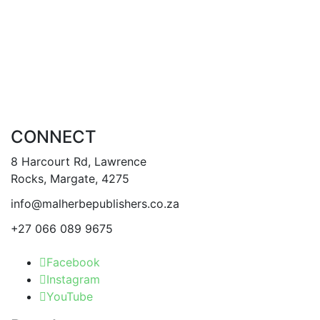
product
has
multiple
variants.
The
options
may
be
CONNECT
chosen
on
8 Harcourt Rd, Lawrence
the
Rocks, Margate, 4275
product
info@malherbepublishers.co.za
page
+27 066 089 9675
Facebook
Instagram
YouTube