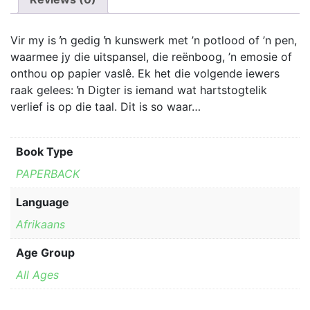
variants.
The
options
Vir my is ŉ gedig ŉ kunswerk met ’n potlood of ’n pen,
may
waarmee jy die uitspansel, die reënboog, ’n emosie of
be
onthou op papier vaslê. Ek het die volgende iewers
chosen
raak gelees: ŉ Digter is iemand wat hartstogtelik
on
verlief is op die taal. Dit is so waar…
the
product
Book Type
page
PAPERBACK
Language
Afrikaans
Age Group
All Ages