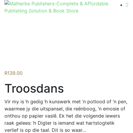
Flip to Back
R
139.00
Troosdans
Vir my is ŉ gedig ŉ kunswerk met ’n potlood of ’n pen,
waarmee jy die uitspansel, die reënboog, ’n emosie of
onthou op papier vaslê. Ek het die volgende iewers
raak gelees: ŉ Digter is iemand wat hartstogtelik
verlief is op die taal. Dit is so waar…