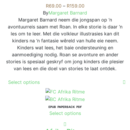
variants.
Price
R
69.00
–
R
159.00
chosen
The
range:
By
Margaret Barnard
on
options
R69.00
Margaret Barnard neem die jongspan op ‘n
the
may
through
avontuurreis saam met Roan. In elke storie is daar ‘n
product
be
R159.00
les om te leer. Met die volkleur illustrasies kan dit
page
chosen
kinders na ‘n fantasie wêreld van hulle eie neem.
on
Kinders wat lees, het baie ondersteuning en
the
aanmoediging nodig. Roan se avonture en ander
product
stories is spesiaal geskryf om jong kinders die plesier
page
van lees en die doel van stories te laat ontdek.
This
Select options
product
has
multiple
variants.
EPUB
PAPERBACK
PDF
This
Select options
The
product
options
has
may