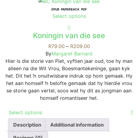
multiple
variants.
EPUB
PAPERBACK
PDF
This
Select options
The
product
options
has
may
Koningin van die see
multiple
be
variants.
Price
R
79.00
–
R
209.00
chosen
The
range:
By
Margaret Barnard
on
options
R79.00
Hier is die storie van Piet, vyftien jaar oud, toe hy man
the
may
through
alleen na die Wit Vrou, Boesmantekeninge, gaan kyk
product
be
R209.00
het. Dit het ŉ onuitwisbare indruk op hom gemaak. Hy
page
chosen
het aan homself ŉ belofte gemaak dat hy hierdie vrou
on
se storie gaan vertel, soos wat hy dit as jongman aan
the
homself romantiseer het.
product
This
page
Select options
product
Description
has
Additional information
multiple
Reviews (0)