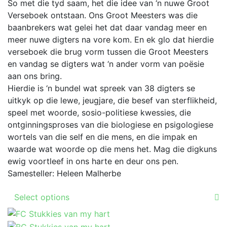
options
R99.00
So met die tyd saam, het die idee van ‘n nuwe Groot
the
may
through
Verseboek ontstaan. Ons Groot Meesters was die
product
be
R399.00
baanbrekers wat gelei het dat daar vandag meer en
page
chosen
meer nuwe digters na vore kom. En ek glo dat hierdie
on
verseboek die brug vorm tussen die Groot Meesters
the
en vandag se digters wat ‘n ander vorm van poësie
product
aan ons bring.
page
Hierdie is ‘n bundel wat spreek van 38 digters se
uitkyk op die lewe, jeugjare, die besef van sterflikheid,
speel met woorde, sosio-politiese kwessies, die
ontginningsproses van die biologiese en psigologiese
wortels van die self en die mens, en die impak en
waarde wat woorde op die mens het. Mag die digkuns
ewig voortleef in ons harte en deur ons pen.
Samesteller: Heleen Malherbe
This
Select options
product
has