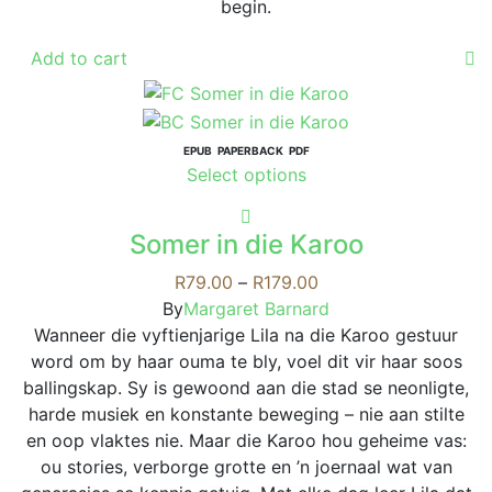
begin.
Add to cart
EPUB
PAPERBACK
PDF
This
Select options
product
has
Somer in die Karoo
multiple
variants.
Price
R
79.00
–
R
179.00
The
range:
By
Margaret Barnard
options
R79.00
Wanneer die vyftienjarige Lila na die Karoo gestuur
may
through
word om by haar ouma te bly, voel dit vir haar soos
be
R179.00
ballingskap. Sy is gewoond aan die stad se neonligte,
chosen
harde musiek en konstante beweging – nie aan stilte
on
en oop vlaktes nie. Maar die Karoo hou geheime vas:
the
ou stories, verborge grotte en ’n joernaal wat van
product