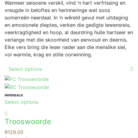
options
Wanneer seisoene verskil, vind ‘n hart verfrissing en
may
vreugde in beloftes en herinneringe wat soos
be
somerreën neerdaal. In ‘n wêreld gevul met uitdaging
chosen
en emosionele dieptes, verken die gedigte lewensreis,
on
veerkragtigheid en hoop, al deurdring hulle hartseer en
the
verlange met die skoonheid van eenvoud en deernis.
product
Elke vers bring die leser nader aan die menslike siel,
page
vol warmte, krag en stille oorwinning.
This
Select options
product
has
multiple
variants.
PAPERBACK
This
Select options
The
product
options
has
may
Trooswoorde
multiple
be
variants.
R
129.00
chosen