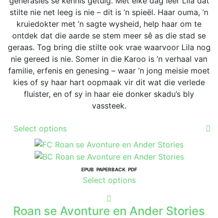
generasies se kennis getuig. Met elke dag leer Lila dat
page
stilte nie net leeg is nie – dit is ’n spieël. Haar ouma, ’n
kruiedokter met ’n sagte wysheid, help haar om te
ontdek dat die aarde se stem meer sê as die stad se
geraas. Tog bring die stilte ook vrae waarvoor Lila nog
nie gereed is nie. Somer in die Karoo is ’n verhaal van
familie, erfenis en genesing – waar ’n jong meisie moet
kies of sy haar hart oopmaak vir dit wat die verlede
fluister, en of sy in haar eie donker skadu’s bly
vassteek.
This
Select options
product
has
multiple
variants.
EPUB
PAPERBACK
PDF
This
Select options
The
product
options
has
may
Roan se Avonture en Ander Stories
multiple
be