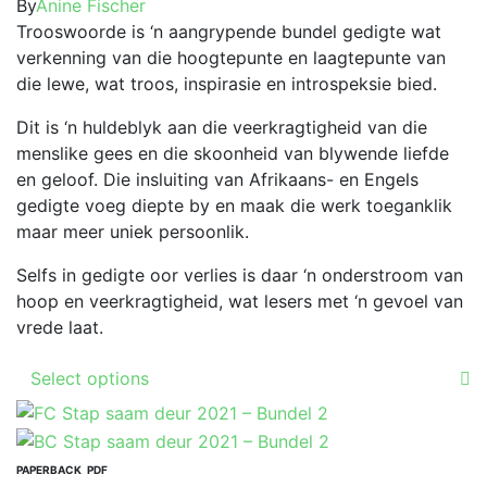
The
By
Anine Fischer
on
options
Trooswoorde is ‘n aangrypende bundel gedigte wat
the
may
verkenning van die hoogtepunte en laagtepunte van
product
be
die lewe, wat troos, inspirasie en introspeksie bied.
page
chosen
Dit is ‘n huldeblyk aan die veerkragtigheid van die
on
menslike gees en die skoonheid van blywende liefde
the
en geloof. Die insluiting van Afrikaans- en Engels
product
gedigte voeg diepte by en maak die werk toeganklik
page
maar meer uniek persoonlik.
Selfs in gedigte oor verlies is daar ‘n onderstroom van
hoop en veerkragtigheid, wat lesers met ‘n gevoel van
vrede laat.
This
Select options
product
has
multiple
variants.
PAPERBACK
PDF