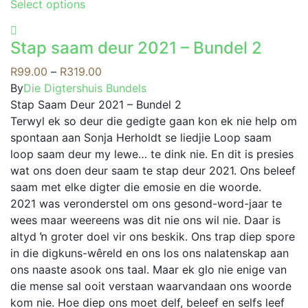
This
Select options
The
product
options
has
may
Stap saam deur 2021 – Bundel 2
multiple
be
variants.
Price
R
99.00
–
R
319.00
chosen
The
range:
By
Die Digtershuis Bundels
on
options
R99.00
Stap Saam Deur 2021 – Bundel 2
the
may
through
Terwyl ek so deur die gedigte gaan kon ek nie help om
product
be
R319.00
spontaan aan Sonja Herholdt se liedjie Loop saam
page
chosen
loop saam deur my lewe… te dink nie. En dit is presies
on
wat ons doen deur saam te stap deur 2021. Ons beleef
the
saam met elke digter die emosie en die woorde.
product
2021 was veronderstel om ons gesond-word-jaar te
page
wees maar weereens was dit nie ons wil nie. Daar is
altyd ŉ groter doel vir ons beskik. Ons trap diep spore
in die digkuns-wêreld en ons los ons nalatenskap aan
ons naaste asook ons taal. Maar ek glo nie enige van
die mense sal ooit verstaan waarvandaan ons woorde
kom nie. Hoe diep ons moet delf, beleef en selfs leef