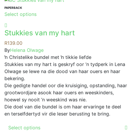
multiple
variants.
PAPERBACK
This
Select options
The
product
options
has
may
Stukkies van my hart
multiple
be
variants.
R
139.00
chosen
The
By
Helena Olwage
on
options
ŉ Christelike bundel met ŉ tikkie liefde
the
may
Stukkies van my hart is geskryf oor ’n tydperk in Lena
product
be
Olwage se lewe na die dood van haar ouers en haar
page
chosen
bekering.
on
Die gedigte handel oor die kruisiging, opstanding, haar
the
grootwordjare asook haar ouers en weeskinders,
product
hoewel sy nooit ’n weeskind was nie.
page
Die doel van die bundel is om haar ervaringe te deel
en terselfdertyd vir die leser berusting te bring.
This
Select options