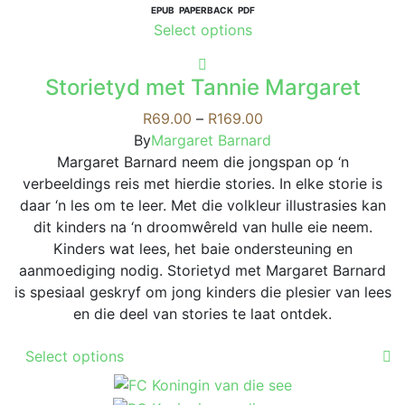
variants.
EPUB
PAPERBACK
PDF
This
Select options
The
product
options
has
may
Storietyd met Tannie Margaret
multiple
be
variants.
Price
R
69.00
–
R
169.00
chosen
The
range:
By
Margaret Barnard
on
options
R69.00
Margaret Barnard neem die jongspan op ‘n
the
may
through
verbeeldings reis met hierdie stories. In elke storie is
product
be
R169.00
daar ‘n les om te leer. Met die volkleur illustrasies kan
page
chosen
dit kinders na ‘n droomwêreld van hulle eie neem.
on
Kinders wat lees, het baie ondersteuning en
the
aanmoediging nodig. Storietyd met Margaret Barnard
product
is spesiaal geskryf om jong kinders die plesier van lees
page
en die deel van stories te laat ontdek.
This
Select options
product
has