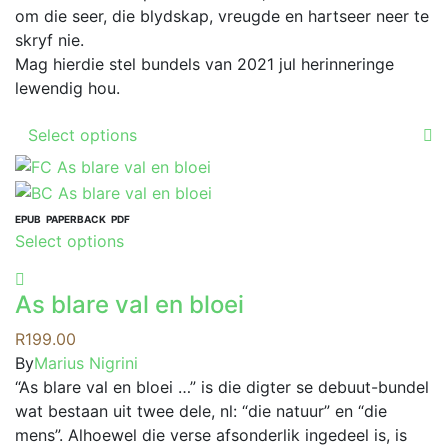
om die seer, die blydskap, vreugde en hartseer neer te
skryf nie.
Mag hierdie stel bundels van 2021 jul herinneringe
lewendig hou.
This
Select options
product
has
multiple
variants.
EPUB
PAPERBACK
PDF
This
Select options
The
product
options
has
may
As blare val en bloei
multiple
be
variants.
R
199.00
chosen
The
By
Marius Nigrini
on
options
“As blare val en bloei …” is die digter se debuut-bundel
the
may
wat bestaan uit twee dele, nl: “die natuur” en “die
product
be
mens”. Alhoewel die verse afsonderlik ingedeel is, is
page