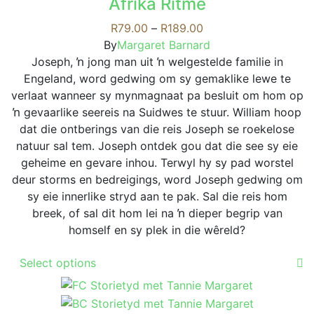
Afrika Ritme
multiple
be
variants.
Price
R
79.00
–
R
189.00
chosen
The
range:
By
Margaret Barnard
on
options
R79.00
Joseph, ŉ jong man uit ŉ welgestelde familie in
the
may
through
Engeland, word gedwing om sy gemaklike lewe te
product
be
R189.00
verlaat wanneer sy mynmagnaat pa besluit om hom op
page
chosen
ŉ gevaarlike seereis na Suidwes te stuur. William hoop
on
dat die ontberings van die reis Joseph se roekelose
the
natuur sal tem. Joseph ontdek gou dat die see sy eie
product
geheime en gevare inhou. Terwyl hy sy pad worstel
page
deur storms en bedreigings, word Joseph gedwing om
sy eie innerlike stryd aan te pak. Sal die reis hom
breek, of sal dit hom lei na ŉ dieper begrip van
homself en sy plek in die wêreld?
This
Select options
product
has
multiple