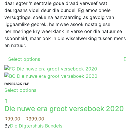
chosen
daar egter ‘n sentrale goue draad verweef wat
on
deurgaans vloei deur die bundel. Eg emosionele
the
versugtinge, soeke na aanvaarding as gevolg van
product
liggaamlike gebrek, heimwee asook nostalgiese
page
herinneringe kry weerklank in verse oor die natuur se
skoonheid, maar ook in die wisselwerking tussen mens
en natuur.
This
Select options
product
has
multiple
variants.
PAPERBACK
PDF
This
Select options
The
product
options
has
may
Die nuwe era groot verseboek 2020
multiple
be
variants.
Price
R
99.00
–
R
399.00
chosen
The
range:
By
Die Digtershuis Bundels
on