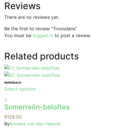
Reviews
There are no reviews yet.
Be the first to review “Troosdans”
You must be
logged in
to post a review.
Related products
PAPERBACK
This
Select options
product
has
Somerreën-beloftes
multiple
variants.
R
129.00
The
By
Anneke van den Heever