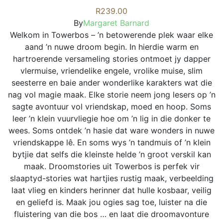
R
239.00
By
Margaret Barnard
Welkom in Towerbos – ’n betowerende plek waar elke
aand ’n nuwe droom begin. In hierdie warm en
hartroerende versameling stories ontmoet jy dapper
vlermuise, vriendelike engele, vrolike muise, slim
seesterre en baie ander wonderlike karakters wat die
nag vol magie maak. Elke storie neem jong lesers op ’n
sagte avontuur vol vriendskap, moed en hoop. Soms
leer ’n klein vuurvliegie hoe om ’n lig in die donker te
wees. Soms ontdek ’n hasie dat ware wonders in nuwe
vriendskappe lê. En soms wys ’n tandmuis of ’n klein
bytjie dat selfs die kleinste helde ’n groot verskil kan
maak. Droomstories uit Towerbos is perfek vir
slaaptyd-stories wat hartjies rustig maak, verbeelding
laat vlieg en kinders herinner dat hulle kosbaar, veilig
en geliefd is. Maak jou ogies sag toe, luister na die
fluistering van die bos … en laat die droomavonture