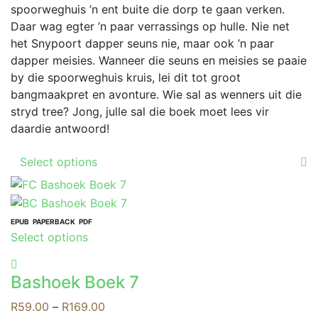
be
R149.00
spoorweghuis ’n ent buite die dorp te gaan verken.
page
chosen
Daar wag egter ’n paar verrassings op hulle. Nie net
on
het Snypoort dapper seuns nie, maar ook ’n paar
the
dapper meisies. Wanneer die seuns en meisies se paaie
product
by die spoorweghuis kruis, lei dit tot groot
page
bangmaakpret en avonture. Wie sal as wenners uit die
stryd tree? Jong, julle sal die boek moet lees vir
daardie antwoord!
This
Select options
product
has
multiple
variants.
EPUB
PAPERBACK
PDF
This
Select options
The
product
options
has
may
Bashoek Boek 7
multiple
be
variants.
Price
R
59.00
–
R
169.00
chosen