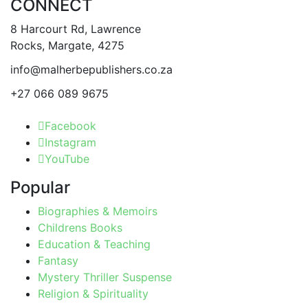
CONNECT
chosen
on
8 Harcourt Rd, Lawrence
the
Rocks, Margate, 4275
product
info@malherbepublishers.co.za
page
+27 066 089 9675
Facebook
Instagram
YouTube
Popular
Biographies & Memoirs
Childrens Books
Education & Teaching
Fantasy
Mystery Thriller Suspense
Religion & Spirituality