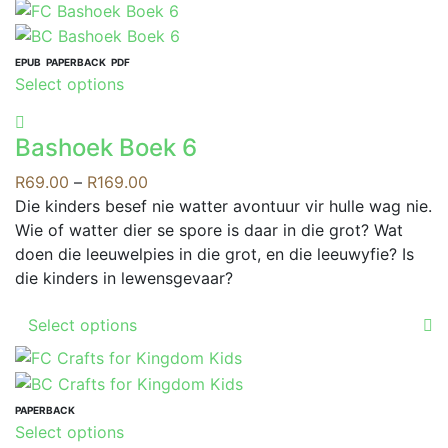
the
has
product
multiple
page
variants.
EPUB
PAPERBACK
PDF
This
Select options
The
product
options
has
may
Bashoek Boek 6
multiple
be
variants.
Price
R
69.00
–
R
169.00
chosen
The
range:
Die kinders besef nie watter avontuur vir hulle wag nie.
on
options
R69.00
Wie of watter dier se spore is daar in die grot? Wat
the
may
through
doen die leeuwelpies in die grot, en die leeuwyfie? Is
product
be
R169.00
die kinders in lewensgevaar?
page
chosen
This
on
Select options
product
the
has
product
multiple
page
variants.
PAPERBACK
This
Select options
The