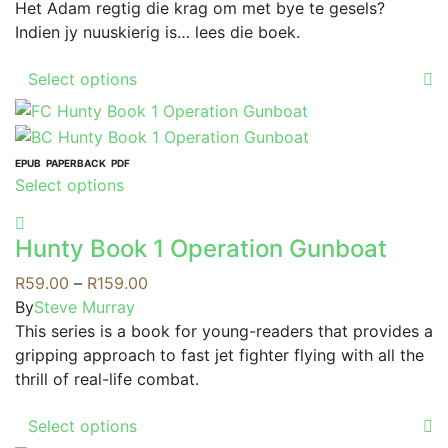
The
range:
Het Adam regtig die krag om met bye te gesels?
on
options
R59.00
Indien jy nuuskierig is… lees die boek.
the
may
through
product
This
be
Select options
R169.00
page
product
chosen
has
on
multiple
the
variants.
EPUB
PAPERBACK
PDF
product
This
Select options
The
page
product
options
has
may
Hunty Book 1 Operation Gunboat
multiple
be
variants.
Price
R
59.00
–
R
159.00
chosen
The
range:
By
Steve Murray
on
options
R59.00
This series is a book for young-readers that provides a
the
may
through
gripping approach to fast jet fighter flying with all the
product
be
R159.00
thrill of real-life combat.
page
chosen
This
on
Select options
product