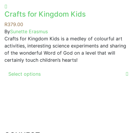
product
options
has
may
Crafts for Kingdom Kids
multiple
be
variants.
R
379.00
chosen
The
By
Sunette Erasmus
on
options
Crafts for Kingdom Kids is a medley of colourful art
the
may
activities, interesting science experiments and sharing
product
be
of the wonderful Word of God on a level that will
page
chosen
certainly touch children’s hearts!
on
This
the
Select options
product
product
has
page
multiple
variants.
The
options
may
be