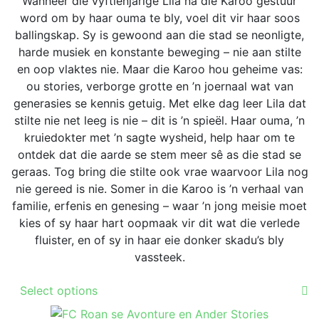
Wanneer die vyftienjarige Lila na die Karoo gestuur
may
through
word om by haar ouma te bly, voel dit vir haar soos
be
R179.00
ballingskap. Sy is gewoond aan die stad se neonligte,
chosen
harde musiek en konstante beweging – nie aan stilte
on
en oop vlaktes nie. Maar die Karoo hou geheime vas:
the
ou stories, verborge grotte en ’n joernaal wat van
product
generasies se kennis getuig. Met elke dag leer Lila dat
page
stilte nie net leeg is nie – dit is ’n spieël. Haar ouma, ’n
kruiedokter met ’n sagte wysheid, help haar om te
ontdek dat die aarde se stem meer sê as die stad se
geraas. Tog bring die stilte ook vrae waarvoor Lila nog
nie gereed is nie. Somer in die Karoo is ’n verhaal van
familie, erfenis en genesing – waar ’n jong meisie moet
kies of sy haar hart oopmaak vir dit wat die verlede
fluister, en of sy in haar eie donker skadu’s bly
vassteek.
This
Select options
product
has