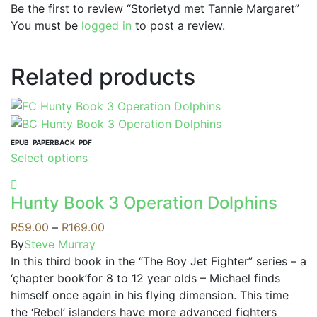
Be the first to review “Storietyd met Tannie Margaret”
You must be
logged in
to post a review.
Related products
EPUB
PAPERBACK
PDF
This
Select options
product
has
Hunty Book 3 Operation Dolphins
multiple
variants.
Price
R
59.00
–
R
169.00
The
range:
By
Steve Murray
options
R59.00
In this third book in the “The Boy Jet Fighter” series – a
may
through
‘çhapter book’for 8 to 12 year olds – Michael finds
be
R169.00
himself once again in his flying dimension. This time
chosen
the ‘Rebel’ islanders have more advanced fighters