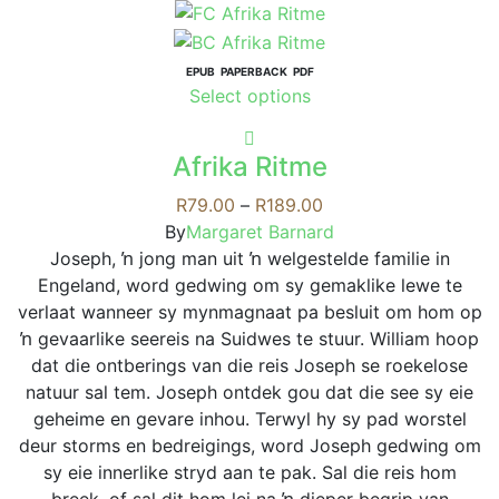
has
multiple
variants.
EPUB
PAPERBACK
PDF
This
Select options
The
product
options
has
may
Afrika Ritme
multiple
be
variants.
Price
R
79.00
–
R
189.00
chosen
The
range:
By
Margaret Barnard
on
options
R79.00
Joseph, ŉ jong man uit ŉ welgestelde familie in
the
may
through
Engeland, word gedwing om sy gemaklike lewe te
product
be
R189.00
verlaat wanneer sy mynmagnaat pa besluit om hom op
page
chosen
ŉ gevaarlike seereis na Suidwes te stuur. William hoop
on
dat die ontberings van die reis Joseph se roekelose
the
natuur sal tem. Joseph ontdek gou dat die see sy eie
product
geheime en gevare inhou. Terwyl hy sy pad worstel
page
deur storms en bedreigings, word Joseph gedwing om
sy eie innerlike stryd aan te pak. Sal die reis hom
breek, of sal dit hom lei na ŉ dieper begrip van