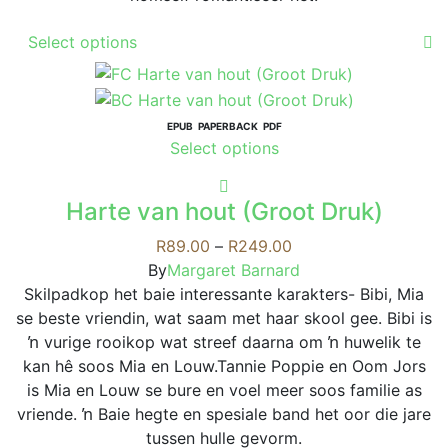
product
This
page
Select options
product
has
multiple
variants.
EPUB
PAPERBACK
PDF
This
Select options
The
product
options
has
may
Harte van hout (Groot Druk)
multiple
be
variants.
Price
R
89.00
–
R
249.00
chosen
The
range:
By
Margaret Barnard
on
options
R89.00
Skilpadkop het baie interessante karakters- Bibi, Mia
the
may
through
se beste vriendin, wat saam met haar skool gee. Bibi is
product
be
R249.00
ŉ vurige rooikop wat streef daarna om ŉ huwelik te
page
chosen
kan hê soos Mia en Louw.Tannie Poppie en Oom Jors
on
is Mia en Louw se bure en voel meer soos familie as
the
vriende. ŉ Baie hegte en spesiale band het oor die jare
product
tussen hulle gevorm.