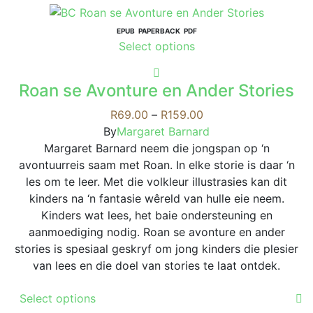
multiple
variants.
EPUB
PAPERBACK
PDF
This
Select options
The
product
options
has
may
Roan se Avonture en Ander Stories
multiple
be
variants.
Price
R
69.00
–
R
159.00
chosen
The
range:
By
Margaret Barnard
on
options
R69.00
Margaret Barnard neem die jongspan op ‘n
the
may
through
avontuurreis saam met Roan. In elke storie is daar ‘n
product
be
R159.00
les om te leer. Met die volkleur illustrasies kan dit
page
chosen
kinders na ‘n fantasie wêreld van hulle eie neem.
on
Kinders wat lees, het baie ondersteuning en
the
aanmoediging nodig. Roan se avonture en ander
product
stories is spesiaal geskryf om jong kinders die plesier
page
van lees en die doel van stories te laat ontdek.
This
Select options
product