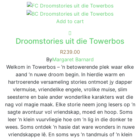
Add to cart
Droomstories uit die Towerbos
R
239.00
By
Margaret Barnard
Welkom in Towerbos – ’n betowerende plek waar elke
aand ’n nuwe droom begin. In hierdie warm en
hartroerende versameling stories ontmoet jy dapper
vlermuise, vriendelike engele, vrolike muise, slim
seesterre en baie ander wonderlike karakters wat die
nag vol magie maak. Elke storie neem jong lesers op ’n
sagte avontuur vol vriendskap, moed en hoop. Soms
leer ’n klein vuurvliegie hoe om ’n lig in die donker te
wees. Soms ontdek ’n hasie dat ware wonders in nuwe
vriendskappe lê. En soms wys ’n tandmuis of ’n klein