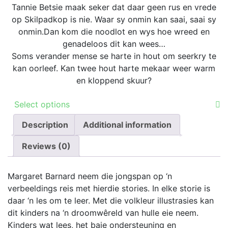
page
Tannie Betsie maak seker dat daar geen rus en vrede
op Skilpadkop is nie. Waar sy onmin kan saai, saai sy
onmin.Dan kom die noodlot en wys hoe wreed en
genadeloos dit kan wees…
Soms verander mense se harte in hout om seerkry te
kan oorleef. Kan twee hout harte mekaar weer warm
en kloppend skuur?
This
Select options
product
Description
has
Additional information
multiple
Reviews (0)
variants.
The
options
Margaret Barnard neem die jongspan op ‘n
may
verbeeldings reis met hierdie stories. In elke storie is
be
daar ‘n les om te leer. Met die volkleur illustrasies kan
chosen
dit kinders na ‘n droomwêreld van hulle eie neem.
on
Kinders wat lees, het baie ondersteuning en