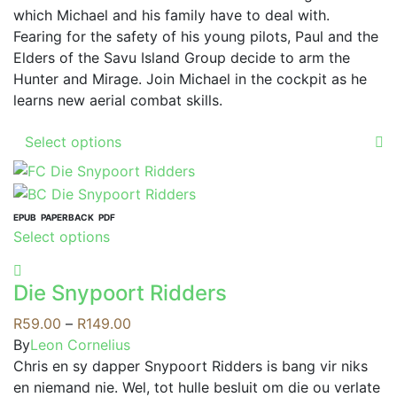
on
which Michael and his family have to deal with.
the
Fearing for the safety of his young pilots, Paul and the
product
Elders of the Savu Island Group decide to arm the
page
Hunter and Mirage. Join Michael in the cockpit as he
learns new aerial combat skills.
This
Select options
product
has
multiple
variants.
EPUB
PAPERBACK
PDF
This
Select options
The
product
options
has
may
Die Snypoort Ridders
multiple
be
variants.
Price
R
59.00
–
R
149.00
chosen
The
range:
By
Leon Cornelius
on
options
R59.00
Chris en sy dapper Snypoort Ridders is bang vir niks
the
may
through
en niemand nie. Wel, tot hulle besluit om die ou verlate
product