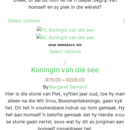
homself en sy plek in die wêreld?
This
Select options
product
has
multiple
variants.
EPUB
PAPERBACK
PDF
This
Select options
The
product
options
has
may
Koningin van die see
multiple
be
variants.
Price
R
79.00
–
R
209.00
chosen
The
range:
By
Margaret Barnard
on
options
R79.00
Hier is die storie van Piet, vyftien jaar oud, toe hy man
the
may
through
alleen na die Wit Vrou, Boesmantekeninge, gaan kyk
product
be
R209.00
het. Dit het ŉ onuitwisbare indruk op hom gemaak. Hy
page
chosen
het aan homself ŉ belofte gemaak dat hy hierdie vrou
on
se storie gaan vertel, soos wat hy dit as jongman aan
the
homself romantiseer het.