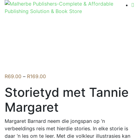
Flip to Back
Price
R
69.00
–
R
169.00
range:
Storietyd met Tannie
R69.00
through
Margaret
R169.00
Margaret Barnard neem die jongspan op ‘n
verbeeldings reis met hierdie stories. In elke storie is
daar ‘n les om te leer. Met die volkleur illustrasies kan