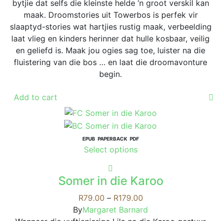
bytjie dat selfs die kleinste helde ’n groot verskil kan
maak. Droomstories uit Towerbos is perfek vir
slaaptyd-stories wat hartjies rustig maak, verbeelding
laat vlieg en kinders herinner dat hulle kosbaar, veilig
en geliefd is. Maak jou ogies sag toe, luister na die
fluistering van die bos … en laat die droomavonture
begin.
Add to cart
EPUB
PAPERBACK
PDF
This
Select options
product
has
Somer in die Karoo
multiple
variants.
Price
R
79.00
–
R
179.00
The
range:
By
Margaret Barnard
options
R79.00