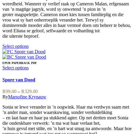
the
wreedheid. Wanneer sy verlief raak op Cameron Malan, erfgenaam
product
van ’n magtige jagryk, word sy onwetend ’n pion in ’n
page
groter magspeletjie. Cameron moet kies tussen familieplig en die
vrou wat sy hart onherroeplik verander het. Terwyl sy
dominerende moeder alles in haar vermoë doen om beheer te behou,
word Eliana se geloof, selfwaarde en volharding tot
die uiterste beproef.
This
Select options
product
has
multiple
EPUB
PAPERBACK
PDF
variants.
This
Select options
The
product
options
has
Spore van Dood
may
multiple
be
variants.
Price
R
99.00
–
R
329.00
chosen
The
range:
By
Marsofine Krynauw
on
options
R99.00
the
may
Sonia se lewe verander in ’n oogwink. Haar ma verdwyn saam met
through
product
be
’n ander man, sonder waarskuwing, sonder verduideliking
R329.00
page
chosen
– en laat haar en haar pa stukkend agter. Op net dertien moet Sonia
on
die ondenkbare verwerk: ’n ma wat haar verlaat het,
the
’n huis gevul met stilte, en ’n hart wat smag na antwoorde. Maar hoe
product
vergewe jy iemand wat jou net so weggegooi het?