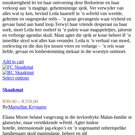
page
nuuskierigheid lei tot haar ontvoering deur Bedoeïene en haar
verkoop aan ’n magtige, geheimsinnige sjeik. Ver verwyder van
alles wat sy ken, bevind Leila haarself in ’n wêreld van weelde,
geheime en ongesproke reëls – ’n goue gevangenis waar vryheid en
gevaar hand aan hand loop.Terwyl haar vriende desperaat na haar
soek, moet Leila leer oorleef in ’n paleis waar magspeletjies, jaloesie
en verborge agendas skuil. Maar agter die sjeik se koue beheer lê ’n
innerlike stryd wat alles kan verander. Leila is ’n verhaal van moed,
oorlewing en die dun lyn tussen vrees en verlange – ’n reis waar
liefde, gevaar en lotsbestemming mekaar in die woestyn ontmoet.
Add to cart
This
Select options
product
has
Skaakmat
multiple
variants.
Price
R
99.00
–
R
359.00
The
range:
By
Marsofine Krynauw
options
R99.00
may
Eliana Moore beland vasgevang in die invloedryke Malan-familie se
through
be
glansryke, maar verstikkende wêreld. Agter luukse
R359.00
chosen
hotelle, internasionale jag-ekspo’s en ’n sogenaamd onberispelike
on
familienaam skuil manipulasie, beheer en stil