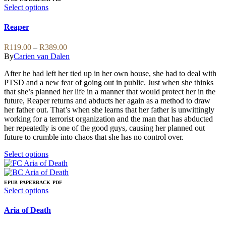
variants.
This
Select options
The
product
options
has
Reaper
may
multiple
be
variants.
Price
R
119.00
–
R
389.00
chosen
The
range:
By
Carien van Dalen
on
options
R119.00
the
may
After he had left her tied up in her own house, she had to deal with
through
product
be
PTSD and a new fear of going out in public. Just when she thinks
R389.00
page
chosen
that she’s planned her life in a manner that would protect her in the
on
future, Reaper returns and abducts her again as a method to draw
the
her father out. That’s when she learns that her father is unwittingly
product
working for a terrorist organization and the man that has abducted
page
her repeatedly is one of the good guys, causing her planned out
future to crumble into chaos that she has no control over.
This
Select options
product
has
multiple
EPUB
PAPERBACK
PDF
variants.
This
Select options
The
product
options
has
Aria of Death
may
multiple