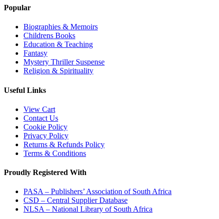
Popular
Biographies & Memoirs
Childrens Books
Education & Teaching
Fantasy
Mystery Thriller Suspense
Religion & Spirituality
Useful Links
View Cart
Contact Us
Cookie Policy
Privacy Policy
Returns & Refunds Policy
Terms & Conditions
Proudly Registered With
PASA – Publishers’ Association of South Africa
CSD – Central Supplier Database
NLSA – National Library of South Africa