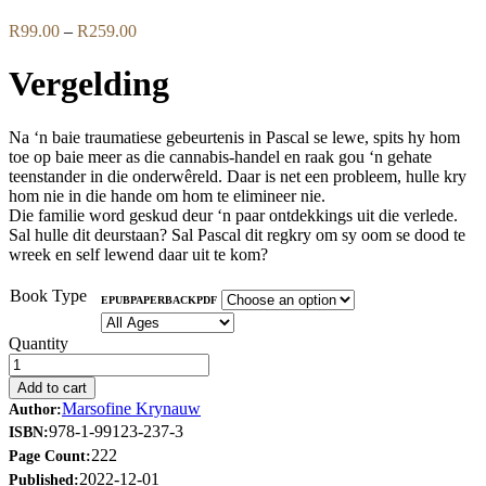
Price
R
99.00
–
R
259.00
range:
R99.00
Vergelding
through
R259.00
Na ‘n baie traumatiese gebeurtenis in Pascal se lewe, spits hy hom
toe op baie meer as die cannabis-handel en raak gou ‘n gehate
teenstander in die onderwêreld. Daar is net een probleem, hulle kry
hom nie in die hande om hom te elimineer nie.
Die familie word geskud deur ‘n paar ontdekkings uit die verlede.
Sal hulle dit deurstaan? Sal Pascal dit regkry om sy oom se dood te
wreek en self lewend daar uit te kom?
Book Type
EPUB
PAPERBACK
PDF
Quantity
Add to cart
Marsofine Krynauw
Author:
978-1-99123-237-3
ISBN:
222
Page Count:
2022-12-01
Published: