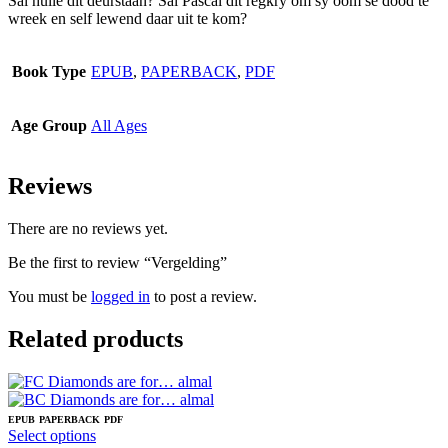
Sal hulle dit deurstaan? Sal Pascal dit regkry om sy oom se dood te
wreek en self lewend daar uit te kom?
Book Type
EPUB
,
PAPERBACK
,
PDF
Age Group
All Ages
Reviews
There are no reviews yet.
Be the first to review “Vergelding”
You must be
logged in
to post a review.
Related products
EPUB
PAPERBACK
PDF
This
Select options