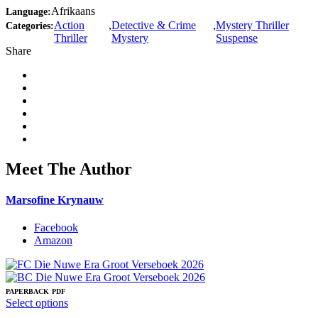
Afrikaans
Language:
Action
,
Detective & Crime
,
Mystery Thriller
Categories:
Thriller
Mystery
Suspense
Share
Meet The Author
Marsofine Krynauw
Facebook
Amazon
PAPERBACK
PDF
This
Select options
product