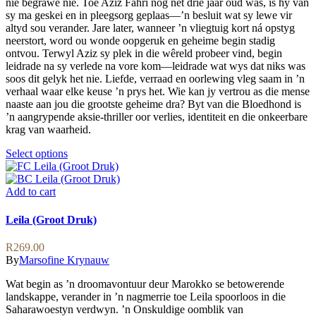
nie begrawe nie. Toe Aziz Fahri nog net drie jaar oud was, is hy van
R319.00
page
chosen
sy ma geskei en in pleegsorg geplaas—’n besluit wat sy lewe vir
on
altyd sou verander. Jare later, wanneer ’n vliegtuig kort ná opstyg
the
neerstort, word ou wonde oopgeruk en geheime begin stadig
product
ontvou. Terwyl Aziz sy plek in die wêreld probeer vind, begin
page
leidrade na sy verlede na vore kom—leidrade wat wys dat niks was
soos dit gelyk het nie. Liefde, verraad en oorlewing vleg saam in ’n
verhaal waar elke keuse ’n prys het. Wie kan jy vertrou as die mense
naaste aan jou die grootste geheime dra? Byt van die Bloedhond is
’n aangrypende aksie-thriller oor verlies, identiteit en die onkeerbare
krag van waarheid.
This
Select options
product
has
multiple
Add to cart
variants.
The
Leila (Groot Druk)
options
may
R
269.00
be
By
Marsofine Krynauw
chosen
on
Wat begin as ’n droomavontuur deur Marokko se betowerende
the
landskappe, verander in ’n nagmerrie toe Leila spoorloos in die
product
Saharawoestyn verdwyn. ’n Onskuldige oomblik van