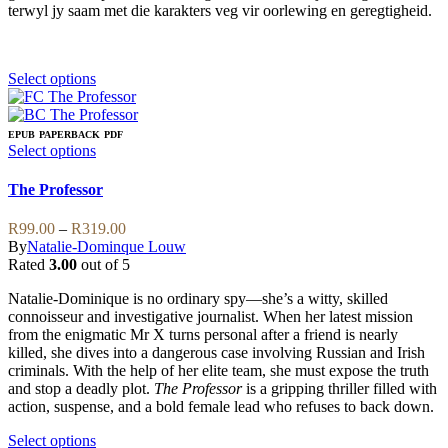
terwyl jy saam met die karakters veg vir oorlewing en geregtigheid.
This
Select options
product
has
multiple
EPUB
PAPERBACK
PDF
variants.
This
Select options
The
product
options
has
The Professor
may
multiple
be
variants.
Price
R
99.00
–
R
319.00
chosen
The
range:
By
Natalie-Dominque Louw
on
options
R99.00
Rated
3.00
out of 5
the
may
through
product
be
Natalie-Dominique is no ordinary spy—she’s a witty, skilled
R319.00
page
chosen
connoisseur and investigative journalist. When her latest mission
on
from the enigmatic Mr X turns personal after a friend is nearly
the
killed, she dives into a dangerous case involving Russian and Irish
product
criminals. With the help of her elite team, she must expose the truth
page
and stop a deadly plot.
The Professor
is a gripping thriller filled with
action, suspense, and a bold female lead who refuses to back down.
This
Select options