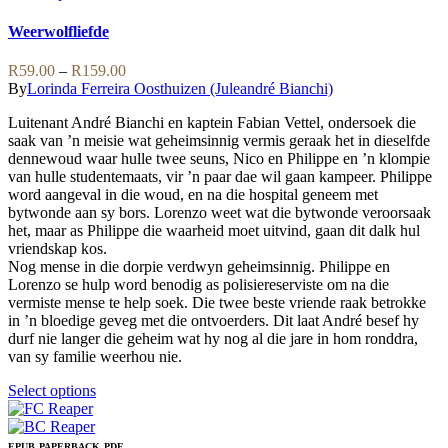
The
product
options
has
Weerwolfliefde
may
multiple
be
variants.
Price
R
59.00
–
R
159.00
chosen
The
range:
By
Lorinda Ferreira Oosthuizen (Juleandré Bianchi)
on
options
R59.00
the
may
Luitenant André Bianchi en kaptein Fabian Vettel, ondersoek die
through
product
be
saak van ’n meisie wat geheimsinnig vermis geraak het in dieselfde
R159.00
page
chosen
dennewoud waar hulle twee seuns, Nico en Philippe en ’n klompie
on
van hulle studentemaats, vir ’n paar dae wil gaan kampeer. Philippe
the
word aangeval in die woud, en na die hospital geneem met
product
bytwonde aan sy bors. Lorenzo weet wat die bytwonde veroorsaak
page
het, maar as Philippe die waarheid moet uitvind, gaan dit dalk hul
vriendskap kos.
Nog mense in die dorpie verdwyn geheimsinnig. Philippe en
Lorenzo se hulp word benodig as polisiereserviste om na die
vermiste mense te help soek. Die twee beste vriende raak betrokke
in ’n bloedige geveg met die ontvoerders. Dit laat André besef hy
durf nie langer die geheim wat hy nog al die jare in hom ronddra,
van sy familie weerhou nie.
This
Select options
product
has
multiple
EPUB
PAPERBACK
PDF