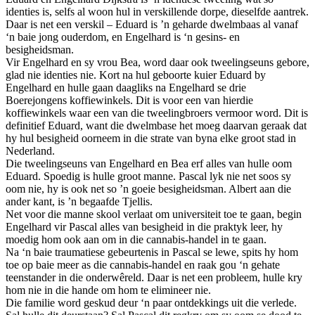
may
identies is, selfs al woon hul in verskillende dorpe, dieselfde aantrek.
be
Daar is net een verskil – Eduard is ’n geharde dwelmbaas al vanaf
chosen
‘n baie jong ouderdom, en Engelhard is ‘n gesins- en
on
besigheidsman.
the
Vir Engelhard en sy vrou Bea, word daar ook tweelingseuns gebore,
product
glad nie identies nie. Kort na hul geboorte kuier Eduard by
page
Engelhard en hulle gaan daagliks na Engelhard se drie
Boerejongens koffiewinkels. Dit is voor een van hierdie
koffiewinkels waar een van die tweelingbroers vermoor word. Dit is
definitief Eduard, want die dwelmbase het moeg daarvan geraak dat
hy hul besigheid oorneem in die strate van byna elke groot stad in
Nederland.
Die tweelingseuns van Engelhard en Bea erf alles van hulle oom
Eduard. Spoedig is hulle groot manne. Pascal lyk nie net soos sy
oom nie, hy is ook net so ’n goeie besigheidsman. Albert aan die
ander kant, is ’n begaafde Tjellis.
Net voor die manne skool verlaat om universiteit toe te gaan, begin
Engelhard vir Pascal alles van besigheid in die praktyk leer, hy
moedig hom ook aan om in die cannabis-handel in te gaan.
Na ‘n baie traumatiese gebeurtenis in Pascal se lewe, spits hy hom
toe op baie meer as die cannabis-handel en raak gou ‘n gehate
teenstander in die onderwêreld. Daar is net een probleem, hulle kry
hom nie in die hande om hom te elimineer nie.
Die familie word geskud deur ‘n paar ontdekkings uit die verlede.