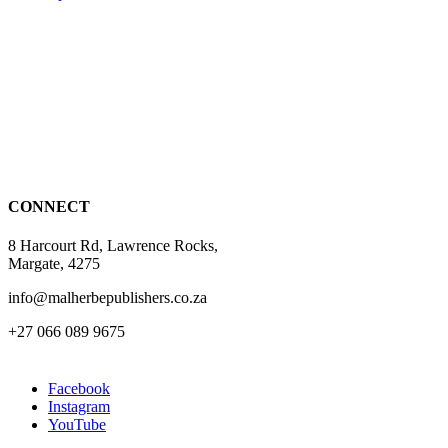
product
has
multiple
variants.
The
options
may
be
chosen
on
the
CONNECT
product
page
8 Harcourt Rd, Lawrence Rocks,
Margate, 4275
info@malherbepublishers.co.za
+27 066 089 9675
Facebook
Instagram
YouTube