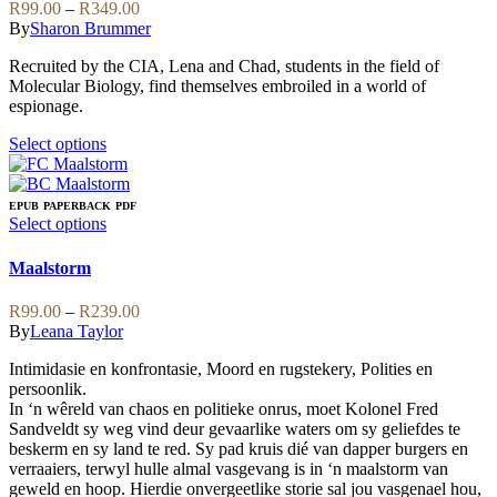
be
variants.
Price
R
99.00
–
R
349.00
chosen
The
range:
By
Sharon Brummer
on
options
R99.00
the
may
Recruited by the CIA, Lena and Chad, students in the field of
through
product
be
Molecular Biology, find themselves embroiled in a world of
R349.00
page
chosen
espionage.
on
the
This
Select options
product
product
page
has
multiple
EPUB
PAPERBACK
PDF
variants.
This
Select options
The
product
options
has
Maalstorm
may
multiple
be
variants.
Price
R
99.00
–
R
239.00
chosen
The
range:
By
Leana Taylor
on
options
R99.00
the
may
Intimidasie en konfrontasie, Moord en rugstekery, Polities en
through
product
be
persoonlik.
R239.00
page
chosen
In ‘n wêreld van chaos en politieke onrus, moet Kolonel Fred
on
Sandveldt sy weg vind deur gevaarlike waters om sy geliefdes te
the
beskerm en sy land te red. Sy pad kruis dié van dapper burgers en
product
verraaiers, terwyl hulle almal vasgevang is in ‘n maalstorm van
page
geweld en hoop. Hierdie onvergeetlike storie sal jou vasgenael hou,