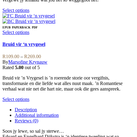
page
This
Select options
product
has
multiple
EPUB
PAPERBACK
PDF
variants.
This
Select options
The
product
options
has
Bruid vir ‘n vrygesel
may
multiple
be
variants.
Price
R
109.00
–
R
269.00
chosen
The
range:
By
Marsofine Krynauw
on
options
R109.00
Rated
5.00
out of 5
the
may
through
product
be
Bruid vir ’n Vrygesel is ’n roerende storie oor vergifnis,
R269.00
page
chosen
transformasie en die liefde wat alles nuut maak. ’n Romantiese
on
verhaal wat nie net die hart nie, maar ook die gees aanspreek.
the
product
This
Select options
page
product
Description
has
Additional information
multiple
Reviews (0)
variants.
The
Soos jy lewe, so sal jy sterwe…
options
Eduard en Engelhard Dijkstra is ‘n identiese tweeling wat so