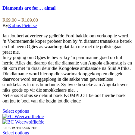
product
has
Diamonds are for… almal
multiple
variants.
Price
R
69.00
–
R
189.00
The
range:
By
Kobus Pieterse
options
R69.00
may
Jan Joubert adverteer sy geliefde Ford bakkie om verkoop te word.
through
be
‘n Voornemende koper probeer hom by ‘n diamant transaksie betrek
R189.00
chosen
en hul neem Ogies as waarborg dat Jan nie met die polisie gaan
on
praat nie.
the
In sy poging om Ogies te bevry kry ‘n paar manne goed op hul
product
herrie. Alles dui daarop dat die diamante van Angola afkomstig is en
page
dit kom met ‘n draai deur die Kongolese ambassade na Suid Afrika.
Die diamante word hier op die swartmark opgekoop en die geld
daarvoor word teruggeploeg in die sakke van gewetenlose
smokkelaars in ons buurlande. Sy twee besoeke aan Angola lewer
niks goeds op vir die smokkelaars nie…
Net soos Kobus se debuut boek KOMPLOT beloof hierdie boek
om jou te boei van die begin tot die einde
This
Select options
product
has
multiple
EPUB
PAPERBACK
PDF
variants.
This
Select options