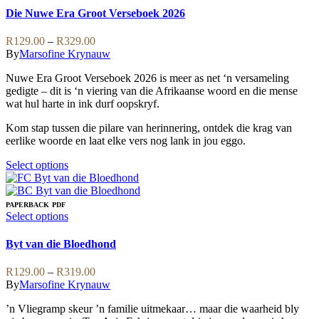
has
Die Nuwe Era Groot Verseboek 2026
multiple
variants.
Price
R
129.00
–
R
329.00
The
range:
By
Marsofine Krynauw
options
R129.00
may
Nuwe Era Groot Verseboek 2026 is meer as net ‘n versameling
through
be
gedigte – dit is ‘n viering van die Afrikaanse woord en die mense
R329.00
chosen
wat hul harte in ink durf oopskryf.
on
the
Kom stap tussen die pilare van herinnering, ontdek die krag van
product
eerlike woorde en laat elke vers nog lank in jou eggo.
page
This
Select options
product
has
multiple
PAPERBACK
PDF
variants.
This
Select options
The
product
options
has
Byt van die Bloedhond
may
multiple
be
variants.
Price
R
129.00
–
R
319.00
chosen
The
range:
By
Marsofine Krynauw
on
options
R129.00
the
may
’n Vliegramp skeur ’n familie uitmekaar… maar die waarheid bly
through
product
be