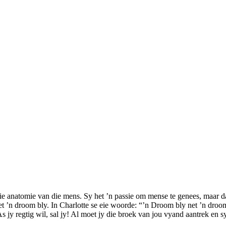
die anatomie van die mens. Sy het ’n passie om mense te genees, maar daar
et ’n droom bly. In Charlotte se eie woorde: “’n Droom bly net ’n dro
 As jy regtig wil, sal jy! Al moet jy die broek van jou vyand aantrek e