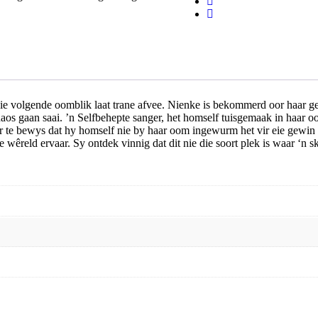
die volgende oomblik laat trane afvee. Nienke is bekommerd oor haar ge
aos gaan saai. ’n Selfbehepte sanger, het homself tuisgemaak in haar 
ar te bewys dat hy homself nie by haar oom ingewurm het vir eie gewin
êreld ervaar. Sy ontdek vinnig dat dit nie die soort plek is waar ‘n sk