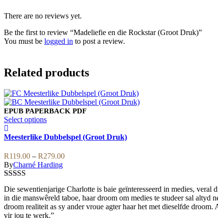
There are no reviews yet.
Be the first to review “Madeliefie en die Rockstar (Groot Druk)”
You must be
logged in
to post a review.
Related products
EPUB
PAPERBACK
PDF
This
Select options
product
has
Meesterlike Dubbelspel (Groot Druk)
multiple
variants.
Price
R
119.00
–
R
279.00
The
range:
By
Charné Harding
options
R119.00
may
through
Rated
4.00
be
Die sewentienjarige Charlotte is baie geïnteresseerd in medies, veral 
R279.00
out of 5
chosen
in die manswêreld taboe, haar droom om medies te studeer sal altyd n
on
droom realiteit as sy ander vroue agter haar het met dieselfde droom.
the
vir jou te werk.”