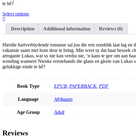
te hê?
This
Select options
product
has
Description
Additional information
Reviews (0)
multiple
variants.
The
Hierdie hartverblydende romanse sal jou die een oomblik laat lag en 
options
vakansie saam met hom deur te bring. Min weet sy dat haar besoek ch
may
arrogante Lukas, wat sy nie kan verdra nie, ‘n kans te gee om aan ha
be
wending wanneer Nienke eerstehands die glans en glorie van Lukas se w
chosen
gelukkige einde te hê?
on
the
product
page
Book Type
EPUB
,
PAPERBACK
,
PDF
Language
Afrikaans
Age Group
Adult
Reviews