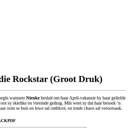
 die Rockstar (Groot Druk)
 begin wanneer
Nienke
besluit om haar April-vakansie by haar geliefde
oor sy skielike en vreemde gedrag. Min weet sy dat haar besoek ‘n
haar oom se huis en lewe sal ontbloot, en totale chaos sal veroorsaak.
ACK
PDF