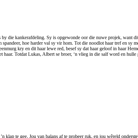
gs by die kankerafdeling. Sy is opgewonde oor die nuwe projek, want dit
am spandeer, hoe harder val sy vir hom. Tot die noodlot haar tref en sy
eenmurg kry en dit haar lewe red, besef sy dat haar geloof in haar Heme
 haar. Totdat Lukas, Albert se broer, ‘n vlieg in die salf word en hulle
n klap te gee. Jou van balans af te probeer ruk, en jou wêreld onderste