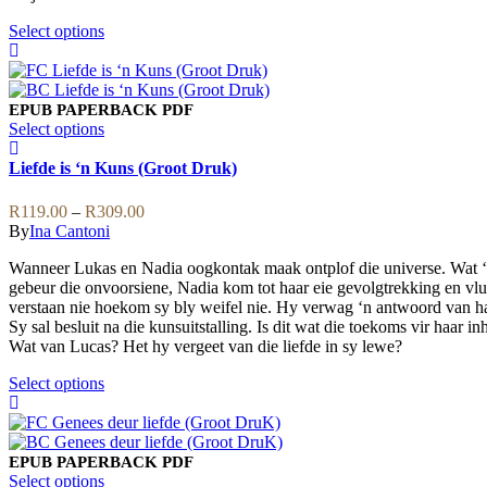
product
This
Select options
page
product
has
multiple
variants.
EPUB
PAPERBACK
PDF
The
This
Select options
options
product
may
has
Liefde is ‘n Kuns (Groot Druk)
be
multiple
chosen
variants.
Price
R
119.00
–
R
309.00
on
The
range:
By
Ina Cantoni
the
options
R119.00
product
may
Wanneer Lukas en Nadia oogkontak maak ontplof die universe. Wat ‘n 
through
page
be
gebeur die onvoorsiene, Nadia kom tot haar eie gevolgtrekking en vlu
R309.00
chosen
verstaan nie hoekom sy bly weifel nie. Hy verwag ‘n antwoord van haa
on
Sy sal besluit na die kunsuitstalling. Is dit wat die toekoms vir haar i
the
Wat van Lucas? Het hy vergeet van die liefde in sy lewe?
product
This
page
Select options
product
has
multiple
variants.
EPUB
PAPERBACK
PDF
The
This
Select options