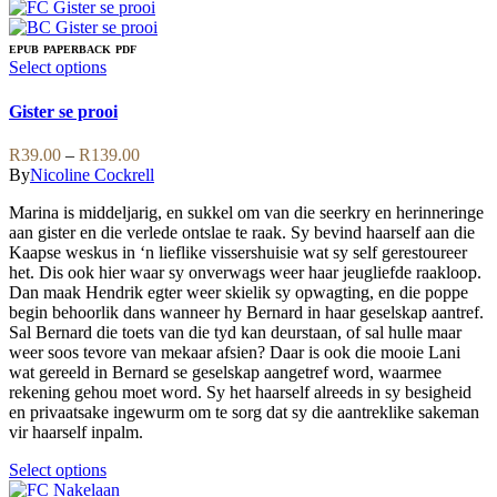
on
product
the
has
product
multiple
EPUB
PAPERBACK
PDF
page
variants.
This
Select options
The
product
options
has
Gister se prooi
may
multiple
be
variants.
Price
R
39.00
–
R
139.00
chosen
The
range:
By
Nicoline Cockrell
on
options
R39.00
the
may
Marina is middeljarig, en sukkel om van die seerkry en herinneringe
through
product
be
aan gister en die verlede ontslae te raak. Sy bevind haarself aan die
R139.00
page
chosen
Kaapse weskus in ‘n lieflike vissershuisie wat sy self gerestoureer
on
het. Dis ook hier waar sy onverwags weer haar jeugliefde raakloop.
the
Dan maak Hendrik egter weer skielik sy opwagting, en die poppe
product
begin behoorlik dans wanneer hy Bernard in haar geselskap aantref.
page
Sal Bernard die toets van die tyd kan deurstaan, of sal hulle maar
weer soos tevore van mekaar afsien? Daar is ook die mooie Lani
wat gereeld in Bernard se geselskap aangetref word, waarmee
rekening gehou moet word. Sy het haarself alreeds in sy besigheid
en privaatsake ingewurm om te sorg dat sy die aantreklike sakeman
vir haarself inpalm.
This
Select options
product