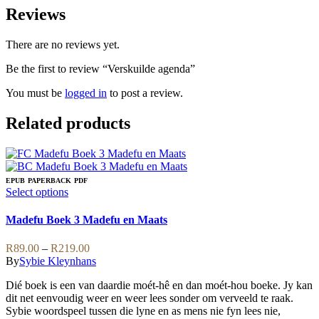
Reviews
There are no reviews yet.
Be the first to review “Verskuilde agenda”
You must be
logged in
to post a review.
Related products
EPUB
PAPERBACK
PDF
This
Select options
product
has
Madefu Boek 3 Madefu en Maats
multiple
variants.
Price
R
89.00
–
R
219.00
The
range:
By
Sybie Kleynhans
options
R89.00
may
Dié boek is een van daardie moét-hê en dan moét-hou boeke. Jy kan
through
be
dit net eenvoudig weer en weer lees sonder om verveeld te raak.
R219.00
chosen
Sybie woordspeel tussen die lyne en as mens nie fyn lees nie,