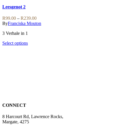
The
product
options
has
Leesgenot 2
may
multiple
be
variants.
Price
R
99.00
–
R
239.00
chosen
The
range:
By
Franciska Mouton
on
options
R99.00
the
may
3 Verhale in 1
through
product
be
R239.00
page
chosen
This
Select options
on
product
the
has
product
multiple
page
variants.
The
options
may
be
chosen
on
the
CONNECT
product
page
8 Harcourt Rd, Lawrence Rocks,
Margate, 4275