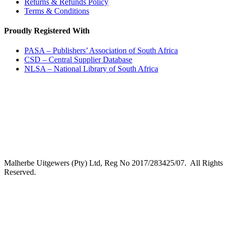
Returns & Refunds Policy
Terms & Conditions
Proudly Registered With
PASA – Publishers’ Association of South Africa
CSD – Central Supplier Database
NLSA – National Library of South Africa
Malherbe Uitgewers (Pty) Ltd, Reg No 2017/283425/07. All Rights
Reserved.