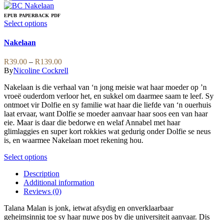
has
multiple
EPUB
PAPERBACK
PDF
variants.
This
Select options
The
product
options
has
Nakelaan
may
multiple
be
variants.
Price
R
39.00
–
R
139.00
chosen
The
range:
By
Nicoline Cockrell
on
options
R39.00
the
may
Nakelaan is die verhaal van ‘n jong meisie wat haar moeder op ’n
through
product
be
vroeë ouderdom verloor het, en sukkel om daarmee saam te leef. Sy
R139.00
page
chosen
ontmoet vir Dolfie en sy familie wat haar die liefde van ‘n ouerhuis
on
laat ervaar, want Dolfie se moeder aanvaar haar soos een van haar
the
eie. Maar is daar die bedorwe en welaf Annabel met haar
product
glimlaggies en super kort rokkies wat gedurig onder Dolfie se neus
page
is, en waarmee Nakelaan moet rekening hou.
This
Select options
product
Description
has
Additional information
multiple
Reviews (0)
variants.
The
Talana Malan is jonk, ietwat afsydig en onverklaarbaar
options
geheimsinnig toe sy haar nuwe pos by die universiteit aanvaar. Dis
may