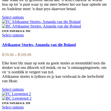
product
bou op tot ’n punt waar sy nie meer beheer het oor haar optrede nie
page
en Andolene moet ’n duur prys daarvoor betaal.
This
Select options
product
has
multiple
EPUB
PAPERBACK
PDF
variants.
This
Select options
The
product
options
has
Afrikaanse Stories- Amanda van die Boland
may
multiple
be
variants.
Price
R
59.00
–
R
169.00
chosen
The
range:
on
options
Elke leser bly maar op soek na goeie stories as teenmiddel teen die
R59.00
the
may
donker wat ons dikwels wil insluk, en na ‘n ontsnappingsroete, om
through
product
be
vir ‘n oomblik te vergeet van tyd.
R169.00
page
chosen
Afrikaanse stories is tydloos en jy kan verdwaal in die leefwêreld
on
van fiksie.
the
product
This
Select options
page
product
has
multiple
EPUB
PAPERBACK
PDF
variants.
This
Select options