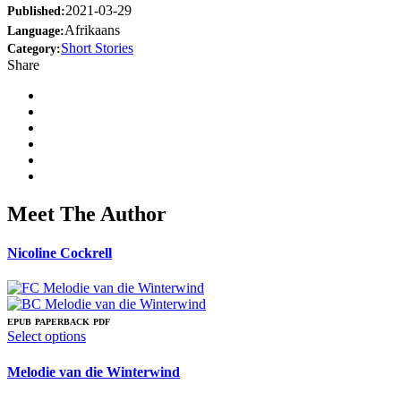
2021-03-29
Published:
Afrikaans
Language:
Short Stories
Category:
Share
Meet The Author
Nicoline Cockrell
EPUB
PAPERBACK
PDF
This
Select options
product
has
Melodie van die Winterwind
multiple
variants.