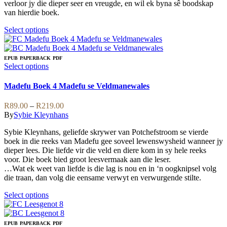
on
verloor jy die dieper seer en vreugde, en wil ek byna sê boodskap
the
van hierdie boek.
product
page
This
Select options
product
has
multiple
EPUB
PAPERBACK
PDF
variants.
This
Select options
The
product
options
has
Madefu Boek 4 Madefu se Veldmanewales
may
multiple
be
variants.
Price
R
89.00
–
R
219.00
chosen
The
range:
By
Sybie Kleynhans
on
options
R89.00
the
may
Sybie Kleynhans, geliefde skrywer van Potchefstroom se vierde
through
product
be
boek in die reeks van Madefu gee soveel lewenswysheid wanneer jy
R219.00
page
chosen
dieper lees. Die liefde vir die veld en diere kom in sy hele reeks
on
voor. Die boek bied groot leesvermaak aan die leser.
the
…Wat ek weet van liefde is die lag is nou en in ‘n oogknipsel volg
product
die traan, dan volg die eensame verwyt en verwurgende stilte.
page
This
Select options
product
has
multiple
EPUB
PAPERBACK
PDF