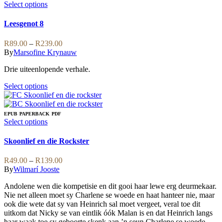
variants.
This
Select options
The
product
options
has
Leesgenot 8
may
multiple
be
variants.
Price
R
89.00
–
R
239.00
chosen
The
range:
By
Marsofine Krynauw
on
options
R89.00
the
may
Drie uiteenlopende verhale.
through
product
be
R239.00
page
chosen
This
Select options
on
product
the
has
product
multiple
EPUB
PAPERBACK
PDF
page
variants.
This
Select options
The
product
options
has
Skoonlief en die Rockster
may
multiple
be
variants.
Price
R
49.00
–
R
139.00
chosen
The
range:
By
Wilmarí Jooste
on
options
R49.00
the
may
Andolene wen die kompetisie en dit gooi haar lewe erg deurmekaar.
through
product
be
Nie net alleen moet sy Charlene se woede en haat hanteer nie, maar
R139.00
page
chosen
ook die wete dat sy van Heinrich sal moet vergeet, veral toe dit
on
uitkom dat Nicky se van eintlik óók Malan is en dat Heinrich langs
the
haar waak toe sy geboorte skenk aan ’n seun.Charlene se woede