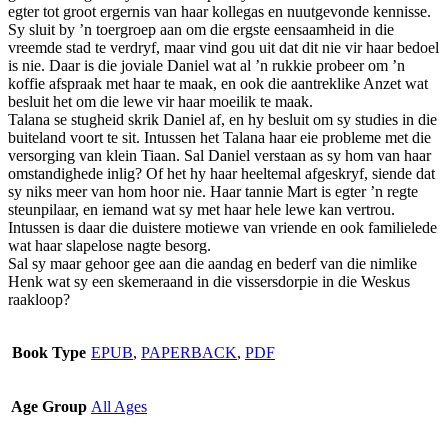
egter tot groot ergernis van haar kollegas en nuutgevonde kennisse.
be
Sy sluit by ’n toergroep aan om die ergste eensaamheid in die
chosen
vreemde stad te verdryf, maar vind gou uit dat dit nie vir haar bedoel
on
is nie. Daar is die joviale Daniel wat al ’n rukkie probeer om ’n
the
koffie afspraak met haar te maak, en ook die aantreklike Anzet wat
product
besluit het om die lewe vir haar moeilik te maak.
page
Talana se stugheid skrik Daniel af, en hy besluit om sy studies in die
buiteland voort te sit. Intussen het Talana haar eie probleme met die
versorging van klein Tiaan. Sal Daniel verstaan as sy hom van haar
omstandighede inlig? Of het hy haar heeltemal afgeskryf, siende dat
sy niks meer van hom hoor nie. Haar tannie Mart is egter ’n regte
steunpilaar, en iemand wat sy met haar hele lewe kan vertrou.
Intussen is daar die duistere motiewe van vriende en ook familielede
wat haar slapelose nagte besorg.
Sal sy maar gehoor gee aan die aandag en bederf van die nimlike
Henk wat sy een skemeraand in die vissersdorpie in die Weskus
raakloop?
Book Type
EPUB
,
PAPERBACK
,
PDF
Age Group
All Ages