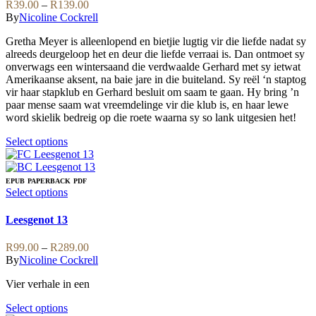
Price
R
39.00
–
R
139.00
The
range:
By
Nicoline Cockrell
options
R39.00
may
Gretha Meyer is alleenlopend en bietjie lugtig vir die liefde nadat sy
through
be
alreeds deurgeloop het en deur die liefde verraai is. Dan ontmoet sy
R139.00
chosen
onverwags een wintersaand die verdwaalde Gerhard met sy ietwat
on
Amerikaanse aksent, na baie jare in die buiteland. Sy reël ‘n staptog
the
vir haar stapklub en Gerhard besluit om saam te gaan. Hy bring ’n
product
paar mense saam wat vreemdelinge vir die klub is, en haar lewe
page
word skielik bedreig op die roete waarna sy so lank uitgesien het!
This
Select options
product
has
multiple
EPUB
PAPERBACK
PDF
variants.
This
Select options
The
product
options
has
Leesgenot 13
may
multiple
be
variants.
Price
R
99.00
–
R
289.00
chosen
The
range:
By
Nicoline Cockrell
on
options
R99.00
the
may
Vier verhale in een
through
product
be
R289.00
page
chosen
This
Select options