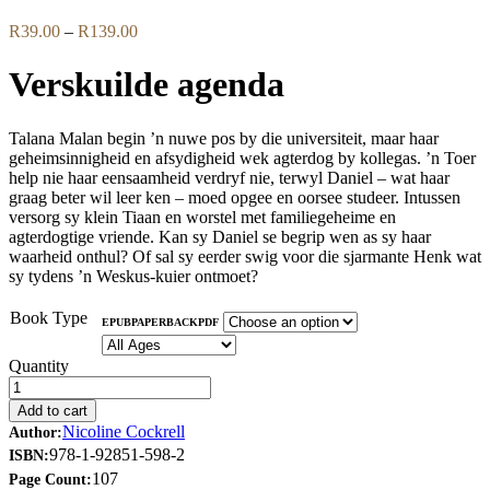
Price
R
39.00
–
R
139.00
range:
R39.00
Verskuilde agenda
through
R139.00
Talana Malan begin ’n nuwe pos by die universiteit, maar haar
geheimsinnigheid en afsydigheid wek agterdog by kollegas. ’n Toer
help nie haar eensaamheid verdryf nie, terwyl Daniel – wat haar
graag beter wil leer ken – moed opgee en oorsee studeer. Intussen
versorg sy klein Tiaan en worstel met familiegeheime en
agterdogtige vriende. Kan sy Daniel se begrip wen as sy haar
waarheid onthul? Of sal sy eerder swig voor die sjarmante Henk wat
sy tydens ’n Weskus-kuier ontmoet?
Book Type
EPUB
PAPERBACK
PDF
Quantity
Add to cart
Nicoline Cockrell
Author:
978-1-92851-598-2
ISBN:
107
Page Count: