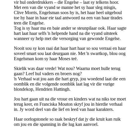
vir hul onderdrukkers – die Engelse – laat sy telkens hoor.
Met een van die vyand se manne het sy haar sleg misgis,
Clive Morris, Engelsman soos hy is, het haar heel uitgeboul
toe hy haar in haar eie taal antwoord na een van haar tirades
teen die Engelse.
Tog is sy haar ma en baie ander se steunpilaar ook. Haar sagte
hart laat haar selfs ŉ helpende hand na die vyand uitsteek
wanneer sy help met die versorging van gewonde Engelse.
Nooit sou sy kon raai dat haar hart haar so sou verraai en haar
soveel smart sou laat deurgaan nie. Met ŉ swartkop, blou oog
Engelsman kom sy haar Moses teë.
Skielik was daar vrede! Wat nou? Waarna moet hulle terug
gaan? Leef hul vaders en broers nog?
ŉ Verhaal wat jou aan die hart gryp, jou woedend laat die een
oomblik en die volgende oomblik laat lag vir die vurige
blondekop, Hendrien Hattingh.
Jou hart gaan uit na die vroue en kinders wat na niks toe moet
terug keer, en Franciska Mouton skryf jou in hierdie verhaal
in. Jy word deel van die lief en leed van haar karakters.
Haar oorlogstonele so raak beskryf dat jy die kruit kan ruik
om jou en die spanning in die lug kan aanvoel.