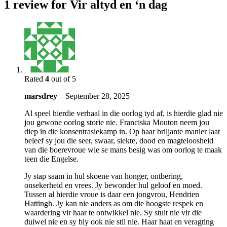
1 review for
Vir altyd en ‘n dag
Rated
4
out of 5
marsdrey
–
September 28, 2025
Al speel hierdie verhaal in die oorlog tyd af, is hierdie glad nie
jou gewone oorlog storie nie. Franciska Mouton neem jou
diep in die konsentrasiekamp in. Op haar briljante manier laat
beleef sy jou die seer, swaar, siekte, dood en magteloosheid
van die boerevroue wie se mans besig was om oorlog te maak
teen die Engelse.
Jy stap saam in hul skoene van honger, ontbering,
onsekerheid en vrees. Jy bewonder hul geloof en moed.
Tussen al hierdie vroue is daar een jongvrou, Hendrien
Hattingh. Jy kan nie anders as om die hoogste respek en
waardering vir haar te ontwikkel nie. Sy stuit nie vir die
duiwel nie en sy bly ook nie stil nie. Haar haat en veragting