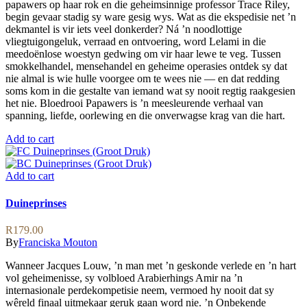
papawers op haar rok en die geheimsinnige professor Trace Riley,
begin gevaar stadig sy ware gesig wys. Wat as die ekspedisie net ’n
dekmantel is vir iets veel donkerder? Ná ’n noodlottige
vliegtuigongeluk, verraad en ontvoering, word Lelami in die
meedoënlose woestyn gedwing om vir haar lewe te veg. Tussen
smokkelhandel, mensehandel en geheime operasies ontdek sy dat
nie almal is wie hulle voorgee om te wees nie — en dat redding
soms kom in die gestalte van iemand wat sy nooit regtig raakgesien
het nie. Bloedrooi Papawers is ’n meesleurende verhaal van
spanning, liefde, oorlewing en die onverwagse krag van die hart.
Add to cart
Add to cart
Duineprinses
R
179.00
By
Franciska Mouton
Wanneer Jacques Louw, ’n man met ’n geskonde verlede en ’n hart
vol geheimenisse, sy volbloed Arabierhings Amir na ’n
internasionale perdekompetisie neem, vermoed hy nooit dat sy
wêreld finaal uitmekaar geruk gaan word nie. ’n Onbekende