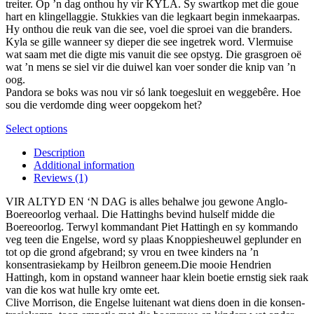
treiter. Op ’n dag onthou hy vir KYLA. Sy swartkop met die goue
on
hart en klingellaggie. Stukkies van die legkaart begin inmekaarpas.
the
Hy onthou die reuk van die see, voel die sproei van die branders.
product
Kyla se gille wanneer sy dieper die see ingetrek word. Vlermuise
page
wat saam met die digte mis vanuit die see opstyg. Die grasgroen oë
wat ’n mens se siel vir die duiwel kan voer sonder die knip van ’n
oog.
Pandora se boks was nou vir só lank toegesluit en weggebêre. Hoe
sou die verdomde ding weer oopgekom het?
This
Select options
product
Description
has
Additional information
multiple
Reviews (1)
variants.
The
VIR ALTYD EN ‘N DAG is alles behalwe jou gewone Anglo-
options
Boereoorlog verhaal. Die Hattinghs bevind hulself midde die
may
Boereoorlog. Terwyl kommandant Piet Hattingh en sy kommando
be
veg teen die Engelse, word sy plaas Knoppiesheuwel geplunder en
chosen
tot op die grond afgebrand; sy vrou en twee kinders na ’n
on
konsentrasiekamp by Heilbron geneem.Die mooie Hendrien
the
Hattingh, kom in opstand wanneer haar klein boetie ernstig siek raak
product
van die kos wat hulle kry omte eet.
page
Clive Morrison, die Engelse luitenant wat diens doen in die konsen-