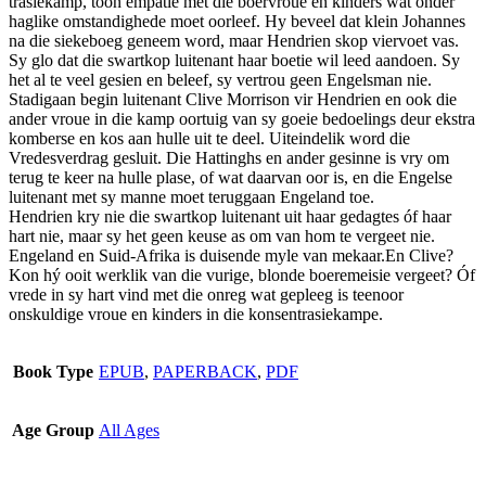
trasiekamp, toon empatie met die boervroue en kinders wat onder
haglike omstandighede moet oorleef. Hy beveel dat klein Johannes
na die siekeboeg geneem word, maar Hendrien skop viervoet vas.
Sy glo dat die swartkop luitenant haar boetie wil leed aandoen. Sy
het al te veel gesien en beleef, sy vertrou geen Engelsman nie.
Stadigaan begin luitenant Clive Morrison vir Hendrien en ook die
ander vroue in die kamp oortuig van sy goeie bedoelings deur ekstra
komberse en kos aan hulle uit te deel. Uiteindelik word die
Vredesverdrag gesluit. Die Hattinghs en ander gesinne is vry om
terug te keer na hulle plase, of wat daarvan oor is, en die Engelse
luitenant met sy manne moet teruggaan Engeland toe.
Hendrien kry nie die swartkop luitenant uit haar gedagtes óf haar
hart nie, maar sy het geen keuse as om van hom te vergeet nie.
Engeland en Suid-Afrika is duisende myle van mekaar.En Clive?
Kon hý ooit werklik van die vurige, blonde boeremeisie vergeet? Óf
vrede in sy hart vind met die onreg wat gepleeg is teenoor
onskuldige vroue en kinders in die konsentrasiekampe.
Book Type
EPUB
,
PAPERBACK
,
PDF
Age Group
All Ages