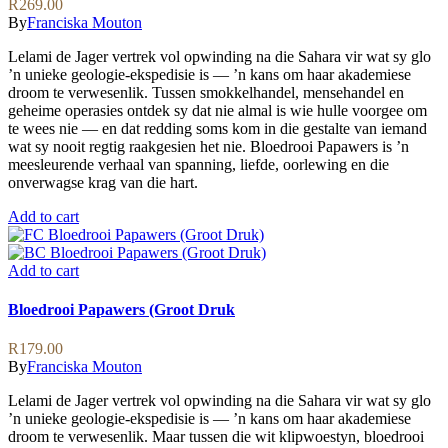
R
269.00
By
Franciska Mouton
Lelami de Jager vertrek vol opwinding na die Sahara vir wat sy glo
’n unieke geologie-ekspedisie is — ’n kans om haar akademiese
droom te verwesenlik. Tussen smokkelhandel, mensehandel en
geheime operasies ontdek sy dat nie almal is wie hulle voorgee om
te wees nie — en dat redding soms kom in die gestalte van iemand
wat sy nooit regtig raakgesien het nie. Bloedrooi Papawers is ’n
meesleurende verhaal van spanning, liefde, oorlewing en die
onverwagse krag van die hart.
Add to cart
Add to cart
Bloedrooi Papawers (Groot Druk
R
179.00
By
Franciska Mouton
Lelami de Jager vertrek vol opwinding na die Sahara vir wat sy glo
’n unieke geologie-ekspedisie is — ’n kans om haar akademiese
droom te verwesenlik. Maar tussen die wit klipwoestyn, bloedrooi