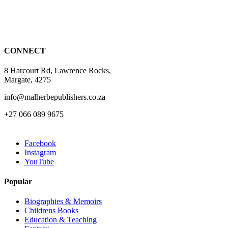
may
be
chosen
on
the
CONNECT
product
page
8 Harcourt Rd, Lawrence Rocks,
Margate, 4275
info@malherbepublishers.co.za
+27 066 089 9675
Facebook
Instagram
YouTube
Popular
Biographies & Memoirs
Childrens Books
Education & Teaching