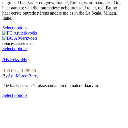
page
te groet. Haar vader en goewernante, Emma, word haar alles. Om
haar aandag van die traumatiese gebeurtenis af te lei, reël Bruno
haar eerste optrede nêrens anders nie as in die La Scala, Milaan,
Italië.
This
Select options
product
has
multiple
EPUB
PAPERBACK
PDF
variants.
This
Select options
The
product
options
has
Afvlerkvoëls
may
multiple
be
variants.
Price
R
99.00
–
R
289.00
chosen
The
range:
By
AnnMaree Barry
on
options
R99.00
the
may
Die hartseer van ’n plaasaanval en die naleef daarvan.
through
product
be
R289.00
page
chosen
This
Select options
on
product
the
has
product
multiple
page
variants.
The
options