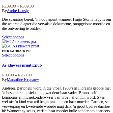
be
variants.
Price
R
139.00
–
R
339.00
chosen
The
range:
By
André Lensly
on
options
R139.00
the
may
Die spanning bereik ‘n hoogtepunt wanneer Hugo Storm naby is om
through
product
be
die waarheid agter die vervalste dokumente, onopgeloste moorde en
R339.00
page
chosen
die ontvoering te ontdek.
on
the
This
Select options
product
product
page
has
multiple
EPUB
PAPERBACK
PDF
variants.
This
Select options
The
product
options
has
As klawers praat Epub
may
multiple
be
variants.
Price
R
99.00
–
R
259.00
chosen
The
range:
By
Marsofine Krynauw
on
options
R99.00
the
may
Andreea Bartonelli word in die vroeg 1900’s in Floraans gebore met
through
product
be
’n besondere musiektalent, wat deur haar vader, Bruno, self ’n
R259.00
page
chosen
komponis en musiekonderwyser van vroeg af ontgin word. Sy is
on
wel nie ’n kind wat wil begin praat nie en haar moeder, Carmen, se
the
verwerping en kwetsende woorde mag dalk ’n groot bydrae daartoe
product
hê.Wanneer sy ses is, verlaat haar moeder hulle sonder om haar eers