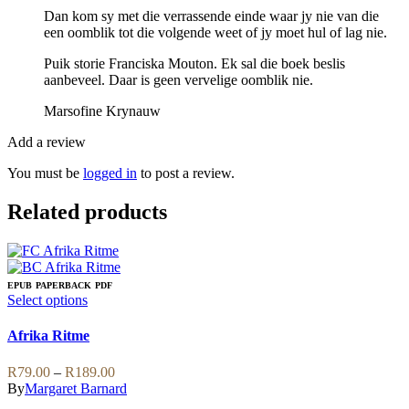
Dan kom sy met die verrassende einde waar jy nie van die
een oomblik tot die volgende weet of jy moet hul of lag nie.
Puik storie Franciska Mouton. Ek sal die boek beslis
aanbeveel. Daar is geen vervelige oomblik nie.
Marsofine Krynauw
Add a review
You must be
logged in
to post a review.
Related products
EPUB
PAPERBACK
PDF
This
Select options
product
has
Afrika Ritme
multiple
variants.
Price
R
79.00
–
R
189.00
The
range:
By
Margaret Barnard
options
R79.00