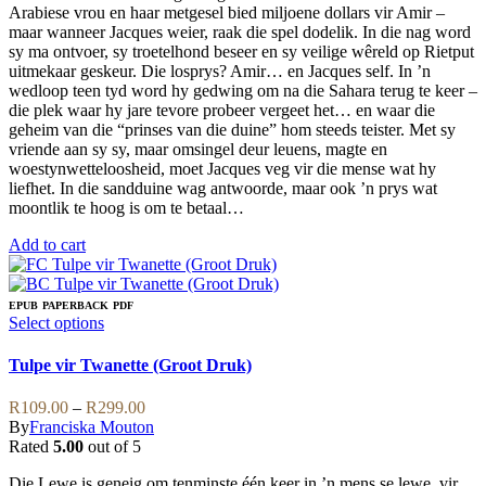
Arabiese vrou en haar metgesel bied miljoene dollars vir Amir –
maar wanneer Jacques weier, raak die spel dodelik. In die nag word
sy ma ontvoer, sy troetelhond beseer en sy veilige wêreld op Rietput
uitmekaar geskeur. Die losprys? Amir… en Jacques self. In ’n
wedloop teen tyd word hy gedwing om na die Sahara terug te keer –
die plek waar hy jare tevore probeer vergeet het… en waar die
geheim van die “prinses van die duine” hom steeds teister. Met sy
vriende aan sy sy, maar omsingel deur leuens, magte en
woestynwetteloosheid, moet Jacques veg vir die mense wat hy
liefhet. In die sandduine wag antwoorde, maar ook ’n prys wat
moontlik te hoog is om te betaal…
Add to cart
EPUB
PAPERBACK
PDF
This
Select options
product
has
Tulpe vir Twanette (Groot Druk)
multiple
variants.
Price
R
109.00
–
R
299.00
The
range:
By
Franciska Mouton
options
R109.00
Rated
5.00
out of 5
may
through
be
Die Lewe is geneig om tenminste één keer in ’n mens se lewe, vir
R299.00