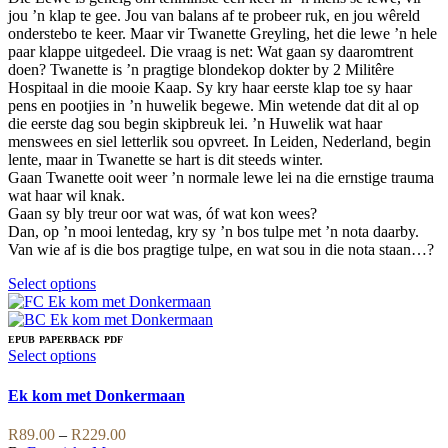
chosen
jou ’n klap te gee. Jou van balans af te probeer ruk, en jou wêreld
on
onderstebo te keer. Maar vir Twanette Greyling, het die lewe ’n hele
the
paar klappe uitgedeel. Die vraag is net: Wat gaan sy daaromtrent
product
doen? Twanette is ’n pragtige blondekop dokter by 2 Militêre
page
Hospitaal in die mooie Kaap. Sy kry haar eerste klap toe sy haar
pens en pootjies in ’n huwelik begewe. Min wetende dat dit al op
die eerste dag sou begin skipbreuk lei. ’n Huwelik wat haar
menswees en siel letterlik sou opvreet. In Leiden, Nederland, begin
lente, maar in Twanette se hart is dit steeds winter.
Gaan Twanette ooit weer ’n normale lewe lei na die ernstige trauma
wat haar wil knak.
Gaan sy bly treur oor wat was, óf wat kon wees?
Dan, op ’n mooi lentedag, kry sy ’n bos tulpe met ’n nota daarby.
Van wie af is die bos pragtige tulpe, en wat sou in die nota staan…?
This
Select options
product
has
multiple
EPUB
PAPERBACK
PDF
variants.
This
Select options
The
product
options
has
Ek kom met Donkermaan
may
multiple
be
variants.
Price
R
89.00
–
R
229.00
chosen
The