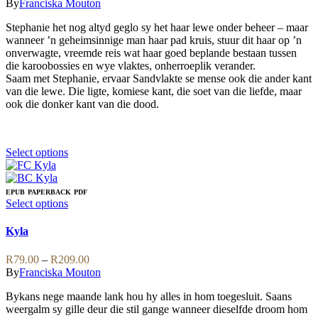
range:
By
Franciska Mouton
on
options
R89.00
the
may
Stephanie het nog altyd geglo sy het haar lewe onder beheer – maar
through
product
be
wanneer ’n geheimsinnige man haar pad kruis, stuur dit haar op ’n
R229.00
page
chosen
onverwagte, vreemde reis wat haar goed beplande bestaan tussen
on
die karoobossies en wye vlaktes, onherroeplik verander.
the
Saam met Stephanie, ervaar Sandvlakte se mense ook die ander kant
product
van die lewe. Die ligte, komiese kant, die soet van die liefde, maar
page
ook die donker kant van die dood.
This
Select options
product
has
multiple
EPUB
PAPERBACK
PDF
variants.
This
Select options
The
product
options
has
Kyla
may
multiple
be
variants.
Price
R
79.00
–
R
209.00
chosen
The
range:
By
Franciska Mouton
on
options
R79.00
the
may
Bykans nege maande lank hou hy alles in hom toegesluit. Saans
through
product
be
weergalm sy gille deur die stil gange wanneer dieselfde droom hom
R209.00
page
chosen