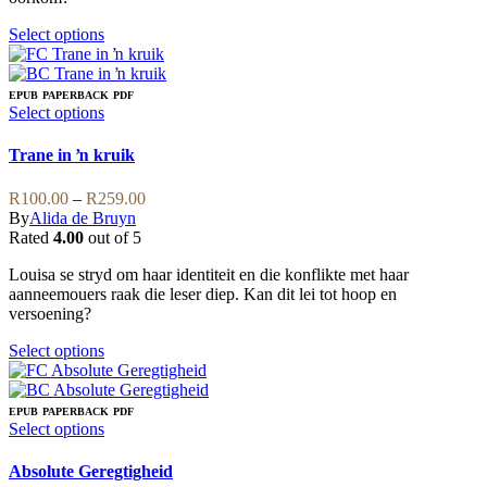
the
product
This
Select options
page
product
has
multiple
EPUB
PAPERBACK
PDF
variants.
This
Select options
The
product
options
has
Trane in ŉ kruik
may
multiple
be
variants.
Price
R
100.00
–
R
259.00
chosen
The
range:
By
Alida de Bruyn
on
options
R100.00
Rated
4.00
out of 5
the
may
through
product
be
Louisa se stryd om haar identiteit en die konflikte met haar
R259.00
page
chosen
aanneemouers raak die leser diep. Kan dit lei tot hoop en
on
versoening?
the
product
This
Select options
page
product
has
multiple
EPUB
PAPERBACK
PDF
variants.
This
Select options
The
product
options
has
Absolute Geregtigheid
may
multiple