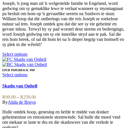
may
Joseph, ŉ jong man uit ŉ welgestelde familie in Engeland, word
through
be
gedwing om sy gemaklike lewe te verlaat wanneer sy mynmagnaat
R189.00
chosen
pa besluit om hom op ŉ gevaarlike seereis na Suidwes te stuur.
on
William hoop dat die ontberings van die reis Joseph se roekelose
the
natuur sal tem. Joseph ontdek gou dat die see sy eie geheime en
product
gevare inhou. Terwyl hy sy pad worstel deur storms en bedreigings,
page
word Joseph gedwing om sy eie innerlike stryd aan te pak. Sal die
reis hom breek, of sal dit hom lei na ŉ dieper begrip van homself en
sy plek in die wêreld?
This
Select options
product
has
multiple
EPUB
PAPERBACK
PDF
variants.
This
Select options
The
product
options
has
Skadu van Onheil
may
multiple
be
variants.
Price
R
99.00
–
R
259.00
chosen
The
range:
By
Alida de Bruyn
on
options
R99.00
the
may
Hulle ontdek hoop, genesing en liefde te midde van donker
through
product
be
geheimenisse en emosionele stormwinde. Sal hulle die moed vind
R259.00
page
chosen
om mekaar se laste te dra en die skaduwees van die verlede te
on
oorkom?