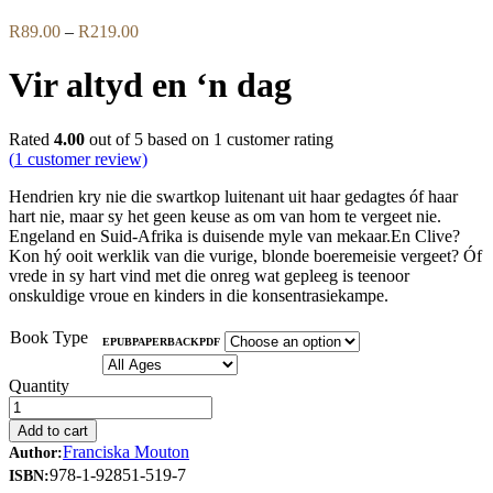
Price
R
89.00
–
R
219.00
range:
R89.00
Vir altyd en ‘n dag
through
R219.00
Rated
4.00
out of 5 based on
1
customer rating
(
1
customer review)
Hendrien kry nie die swartkop luitenant uit haar gedagtes óf haar
hart nie, maar sy het geen keuse as om van hom te vergeet nie.
Engeland en Suid-Afrika is duisende myle van mekaar.En Clive?
Kon hý ooit werklik van die vurige, blonde boeremeisie vergeet? Óf
vrede in sy hart vind met die onreg wat gepleeg is teenoor
onskuldige vroue en kinders in die konsentrasiekampe.
Book Type
EPUB
PAPERBACK
PDF
Quantity
Add to cart
Franciska Mouton
Author:
978-1-92851-519-7
ISBN: