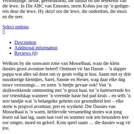
verhoudinge, liefde, geestelikheid, die natuur en die betekenis van
the
die lewe. In Die ABC van Emosies, neem Kobus jou op ‘n gedigte-
product
reis deur die lewe. Hy skryf oor die lewe, die ouderdom, die mooi
page
en die seer.
This
Select options
product
has
Description
multiple
Additional information
variants.
Reviews (0)
The
options
Welkom by die sonwarm rotse van Mosselbaai, waar die klein
may
dassies groot avonture beleef! Ontmoet vir Jan Dassie – ’n dapper
be
pappa wat alles sal doen om sy gesin veilig te hou. Saam met sy drie
chosen
nuuskierige kleintjies, Sarel, Sannie en Hester, wag daar elke dag
on
nuwe verrassings… en soms ’n bietjie gevaar ook! Van ’n
the
skrikwekkende ontmoeting met ’n groot haai, tot ’n hartroerende les
product
oor vriendskap wanneer ’n vreemde hasie hul pad kruis – en selfs ’n
page
seer tandjie wat ’n belangrike geheim oor gesondheid leer – elke
storie is propvol avontuur, pret en wysheid. Die Dassies van
Mosselbaai is ’n warm, liefdevolle versameling stories wat jong
lesers sal laat lag, saam laat voel en sommer ook iets besonders leer
oor omgee, moed en geloof. Kom speel saam … die dassies wag vir
jou.