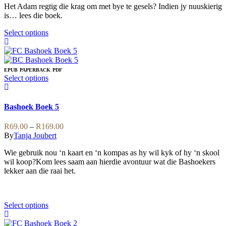
product
may
Het Adam regtig die krag om met bye te gesels? Indien jy nuuskierig
R59.00
page
be
is… lees die boek.
through
chosen
R169.00
on
This
Select options
the
product
product
has
page
multiple
variants.
EPUB
PAPERBACK
PDF
The
This
Select options
options
product
may
has
be
multiple
Bashoek Boek 5
chosen
variants.
on
The
Price
R
69.00
–
R
169.00
the
options
range:
By
Tanja Joubert
product
may
R69.00
page
be
Wie gebruik nou ‘n kaart en ‘n kompas as hy wil kyk of hy ‘n skool
through
chosen
wil koop?Kom lees saam aan hierdie avontuur wat die Bashoekers
R169.00
on
lekker aan die raai het.
the
product
page
This
Select options
product
has