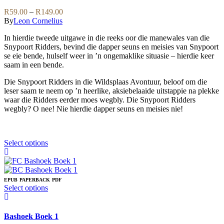
on
The
Price
R
59.00
–
R
149.00
the
options
range:
By
Leon Cornelius
product
may
R59.00
page
be
In hierdie tweede uitgawe in die reeks oor die manewales van die
through
chosen
Snypoort Ridders, bevind die dapper seuns en meisies van Snypoort
R149.00
on
se eie bende, hulself weer in ’n ongemaklike situasie – hierdie keer
the
saam in een bende.
product
page
Die Snypoort Ridders in die Wildsplaas Avontuur, beloof om die
leser saam te neem op ’n heerlike, aksiebelaaide uitstappie na plekke
waar die Ridders eerder moes wegbly. Die Snypoort Ridders
wegbly? O nee! Nie hierdie dapper seuns en meisies nie!
This
Select options
product
has
multiple
variants.
EPUB
PAPERBACK
PDF
The
This
Select options
options
product
may
has
be
multiple
Bashoek Boek 1
chosen
variants.