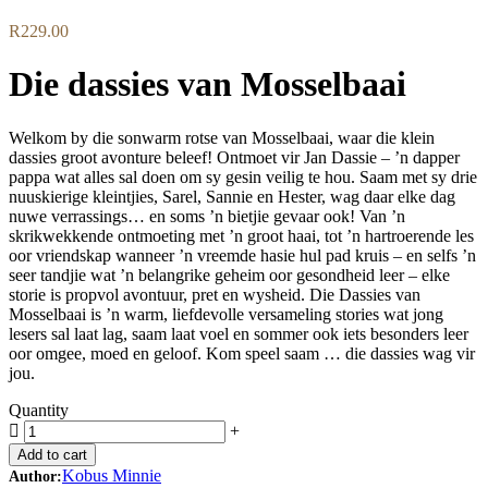
R
229.00
Die dassies van Mosselbaai
Welkom by die sonwarm rotse van Mosselbaai, waar die klein
dassies groot avonture beleef! Ontmoet vir Jan Dassie – ’n dapper
pappa wat alles sal doen om sy gesin veilig te hou. Saam met sy drie
nuuskierige kleintjies, Sarel, Sannie en Hester, wag daar elke dag
nuwe verrassings… en soms ’n bietjie gevaar ook! Van ’n
skrikwekkende ontmoeting met ’n groot haai, tot ’n hartroerende les
oor vriendskap wanneer ’n vreemde hasie hul pad kruis – en selfs ’n
seer tandjie wat ’n belangrike geheim oor gesondheid leer – elke
storie is propvol avontuur, pret en wysheid. Die Dassies van
Mosselbaai is ’n warm, liefdevolle versameling stories wat jong
lesers sal laat lag, saam laat voel en sommer ook iets besonders leer
oor omgee, moed en geloof. Kom speel saam … die dassies wag vir
jou.
Quantity
Add to cart
Kobus Minnie
Author: