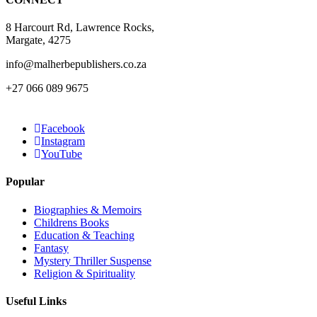
page
8 Harcourt Rd, Lawrence Rocks,
Margate, 4275
info@malherbepublishers.co.za
+27 066 089 9675
Facebook
Instagram
YouTube
Popular
Biographies & Memoirs
Childrens Books
Education & Teaching
Fantasy
Mystery Thriller Suspense
Religion & Spirituality
Useful Links