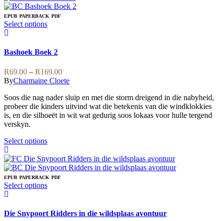
multiple
variants.
EPUB
PAPERBACK
PDF
The
This
Select options
options
product
may
has
be
multiple
Bashoek Boek 2
chosen
variants.
on
The
Price
R
69.00
–
R
169.00
the
options
range:
By
Charmaine Cloete
product
may
R69.00
page
be
Soos die nag nader sluip en met die storm dreigend in die nabyheid,
through
chosen
probeer die kinders uitvind wat die betekenis van die windklokkies
R169.00
on
is, en die silhoeët in wit wat gedurig soos lokaas voor hulle tergend
the
verskyn.
product
page
This
Select options
product
has
multiple
variants.
EPUB
PAPERBACK
PDF
The
This
Select options
options
product
may
has
be
multiple
Die Snypoort Ridders in die wildsplaas avontuur
chosen
variants.