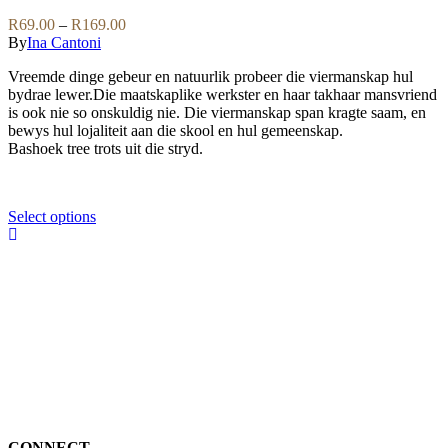
on
The
Price
R
69.00
–
R
169.00
the
options
range:
By
Ina Cantoni
product
may
R69.00
page
be
Vreemde dinge gebeur en natuurlik probeer die viermanskap hul
through
chosen
bydrae lewer.Die maatskaplike werkster en haar takhaar mansvriend
R169.00
on
is ook nie so onskuldig nie. Die viermanskap span kragte saam, en
the
bewys hul lojaliteit aan die skool en hul gemeenskap.
product
Bashoek tree trots uit die stryd.
page
This
Select options
product
has
multiple
variants.
The
options
may
be
chosen
on
the
product
CONNECT