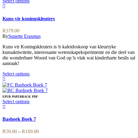
This
Select options
product
has
multiple
Kuns vir koningskleuters
variants.
The
R
379.00
options
By
Sunette Erasmus
may
be
Kuns vir Koningskleuters is ŉ kaleidoskoop van kleurryke
chosen
kunsaktiwiteite, interessante wetenskapeksperimente en die deel van
on
die wonderbare Woord van God op ŉ vlak wat kinderharte beslis sal
the
aanraak!
product
page
This
Select options
product
has
multiple
variants.
EPUB
PAPERBACK
PDF
The
This
Select options
options
product
may
has
be
multiple
Bashoek Boek 7
chosen
variants.
on
The
Price
R
59.00
–
R
169.00
the
options
range: