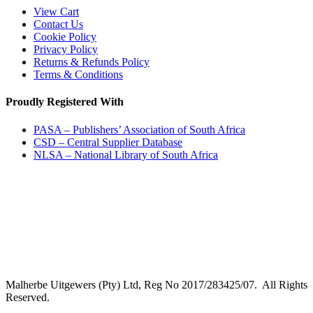
View Cart
Contact Us
Cookie Policy
Privacy Policy
Returns & Refunds Policy
Terms & Conditions
Proudly Registered With
PASA – Publishers’ Association of South Africa
CSD – Central Supplier Database
NLSA – National Library of South Africa
Malherbe Uitgewers (Pty) Ltd, Reg No 2017/283425/07. All Rights
Reserved.