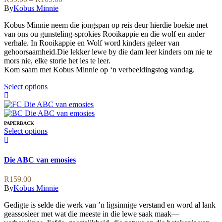
the
options
range:
By
Kobus Minnie
product
may
R59.00
page
be
Kobus Minnie neem die jongspan op reis deur hierdie boekie met
through
chosen
van ons ou gunsteling-sprokies Rooikappie en die wolf en ander
R109.00
on
verhale. In Rooikappie en Wolf word kinders geleer van
the
gehoorsaamheid.Die lekker lewe by die dam leer kinders om nie te
product
mors nie, elke storie het les te leer.
page
Kom saam met Kobus Minnie op ‘n verbeeldingstog vandag.
This
Select options
product
has
multiple
variants.
PAPERBACK
The
This
Select options
options
product
may
has
be
multiple
Die ABC van emosies
chosen
variants.
on
The
R
159.00
the
options
By
Kobus Minnie
product
may
page
be
Gedigte is selde die werk van ’n ligsinnige verstand en word al lank
chosen
geassosieer met wat die meeste in die lewe saak maak—
on