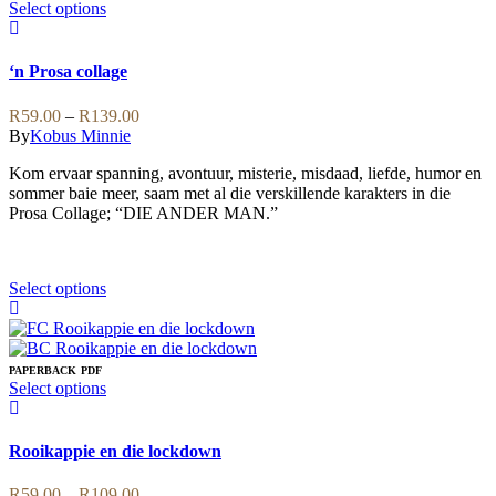
This
Select options
product
has
multiple
‘n Prosa collage
variants.
The
Price
R
59.00
–
R
139.00
options
range:
By
Kobus Minnie
may
R59.00
be
Kom ervaar spanning, avontuur, misterie, misdaad, liefde, humor en
through
chosen
sommer baie meer, saam met al die verskillende karakters in die
R139.00
on
Prosa Collage; “DIE ANDER MAN.”
the
product
page
This
Select options
product
has
multiple
variants.
PAPERBACK
PDF
The
This
Select options
options
product
may
has
be
multiple
Rooikappie en die lockdown
chosen
variants.
on
The
Price
R
59.00
–
R
109.00