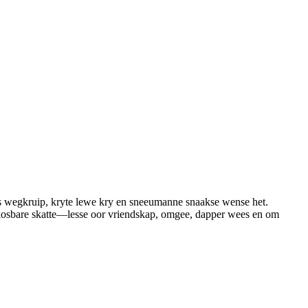
sies wegkruip, kryte lewe kry en sneeumanne snaakse wense het.
k kosbare skatte—lesse oor vriendskap, omgee, dapper wees en om