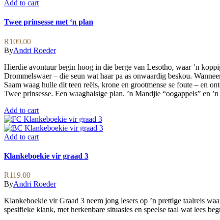
Add to cart
Twee prinsesse met ‘n plan
R
109.00
By
Andri Roeder
Hierdie avontuur begin hoog in die berge van Lesotho, waar ’n koppige
Drommelswaer – die seun wat haar pa as onwaardig beskou. Wanneer hy
Saam waag hulle dit teen reëls, krone en grootmense se foute – en ont
Twee prinsesse. Een waaghalsige plan. ’n Mandjie “oogappels” en ’n gew
Add to cart
Add to cart
Klankeboekie vir graad 3
R
119.00
By
Andri Roeder
Klankeboekie vir Graad 3 neem jong lesers op ’n prettige taalreis w
spesifieke klank, met herkenbare situasies en speelse taal wat lees beg