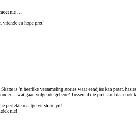
 moet nie …
, vriende en hope pret!
 Skatte is ’n heerlike versameling stories waar eendjies kan praat, ha
at wonder… wat gaan volgende gebeur? Tussen al die pret skuil daar oo
ie perfekte maatjie vir storietyd!
tdek nie!