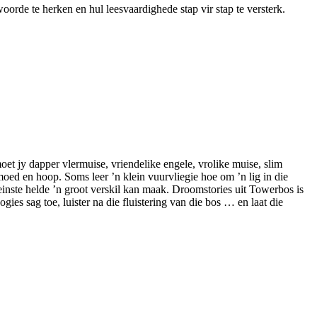
woorde te herken en hul leesvaardighede stap vir stap te versterk.
t jy dapper vlermuise, vriendelike engele, vrolike muise, slim
moed en hoop. Soms leer ’n klein vuurvliegie hoe om ’n lig in die
einste helde ’n groot verskil kan maak. Droomstories uit Towerbos is
ogies sag toe, luister na die fluistering van die bos … en laat die