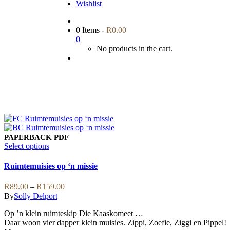
Wishlist
0 Items
-
R
0.00
0
No products in the cart.
PAPERBACK
PDF
This
Select options
product
has
Ruimtemuisies op ‘n missie
multiple
variants.
Price
R
89.00
–
R
159.00
The
range:
By
Solly Delport
options
R89.00
may
Op ’n klein ruimteskip Die Kaaskomeet …
through
be
Daar woon vier dapper klein muisies. Zippi, Zoefie, Ziggi en Pippel!
R159.00
chosen