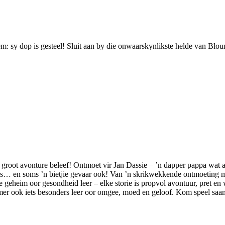
eem: sy dop is gesteel! Sluit aan by die onwaarskynlikste helde van Blo
root avonture beleef! Ontmoet vir Jan Dassie – ’n dapper pappa wat al
ngs… en soms ’n bietjie gevaar ook! Van ’n skrikwekkende ontmoeting me
ke geheim oor gesondheid leer – elke storie is propvol avontuur, pret e
sommer ook iets besonders leer oor omgee, moed en geloof. Kom speel saa