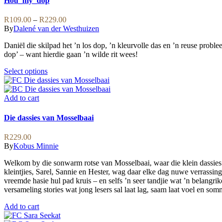
Hou_my_dop
multiple
variants.
Price
R
109.00
–
R
229.00
The
range:
By
Dalené van der Westhuizen
options
R109.00
may
Daniël die skilpad het ’n los dop, ’n kleurvolle das en ’n reuse probl
through
be
dop’ – want hierdie gaan ’n wilde rit wees!
R229.00
chosen
on
This
Select options
the
product
product
has
page
multiple
Add to cart
variants.
The
Die dassies van Mosselbaai
options
may
R
229.00
be
By
Kobus Minnie
chosen
on
Welkom by die sonwarm rotse van Mosselbaai, waar die klein dassies g
the
kleintjies, Sarel, Sannie en Hester, wag daar elke dag nuwe verrassi
product
vreemde hasie hul pad kruis – en selfs ’n seer tandjie wat ’n belangri
page
versameling stories wat jong lesers sal laat lag, saam laat voel en 
Add to cart