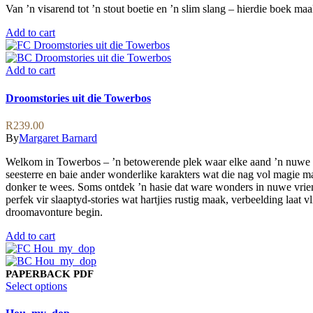
Van ’n visarend tot ’n stout boetie en ’n slim slang – hierdie boek maa
Add to cart
Add to cart
Droomstories uit die Towerbos
R
239.00
By
Margaret Barnard
Welkom in Towerbos – ’n betowerende plek waar elke aand ’n nuwe dro
seesterre en baie ander wonderlike karakters wat die nag vol magie ma
donker te wees. Soms ontdek ’n hasie dat ware wonders in nuwe vriend
perfek vir slaaptyd-stories wat hartjies rustig maak, verbeelding laat vl
droomavonture begin.
Add to cart
PAPERBACK
PDF
This
Select options
product
has