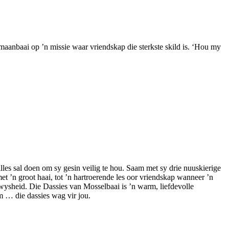
umaanbaai op ’n missie waar vriendskap die sterkste skild is. ‘Hou my
les sal doen om sy gesin veilig te hou. Saam met sy drie nuuskierige
t ’n groot haai, tot ’n hartroerende les oor vriendskap wanneer ’n
n wysheid. Die Dassies van Mosselbaai is ’n warm, liefdevolle
m … die dassies wag vir jou.