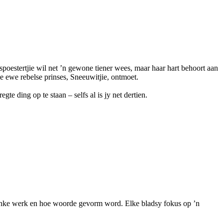
poestertjie wil net ’n gewone tiener wees, maar haar hart behoort aan
 ewe rebelse prinses, Sneeuwitjie, ontmoet.
e ding op te staan – selfs al is jy net dertien.
klanke werk en hoe woorde gevorm word. Elke bladsy fokus op ’n