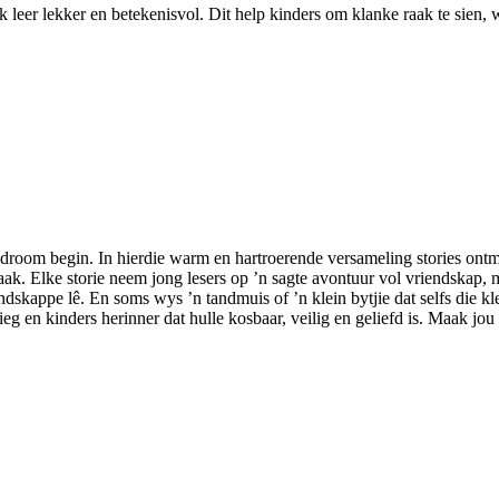
k leer lekker en betekenisvol. Dit help kinders om klanke raak te sien, 
om begin. In hierdie warm en hartroerende versameling stories ontmoe
ak. Elke storie neem jong lesers op ’n sagte avontuur vol vriendskap, 
skappe lê. En soms wys ’n tandmuis of ’n klein bytjie dat selfs die kl
ieg en kinders herinner dat hulle kosbaar, veilig en geliefd is. Maak jou 