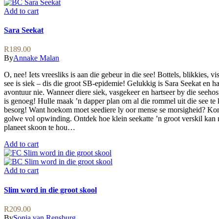
Add to cart
Sara Seekat
R
189.00
By
Annake Malan
O, nee! Iets vreesliks is aan die gebeur in die see! Bottels, blikkies, 
see is siek – dis die groot SB-epidemie! Gelukkig is Sara Seekat en ha
avontuur nie. Wanneer diere siek, vasgekeer en hartseer by die seehos
is genoeg! Hulle maak ’n dapper plan om al die rommel uit die see te
besorg! Want hoekom moet seediere ly oor mense se morsigheid? Kom
golwe vol opwinding. Ontdek hoe klein seekatte ’n groot verskil kan 
planeet skoon te hou…
Add to cart
Add to cart
Slim word in die groot skool
R
209.00
By
Sonia van Rensburg