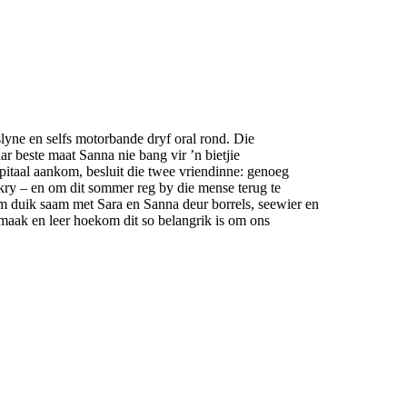
vislyne en selfs motorbande dryf oral rond. Die
ar beste maat Sanna nie bang vir ’n bietjie
pitaal aankom, besluit die twee vriendinne: genoeg
 kry – en om dit sommer reg by die mense terug te
 duik saam met Sara en Sanna deur borrels, seewier en
maak en leer hoekom dit so belangrik is om ons