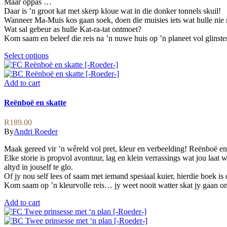
Maar oppas …
on
Daar is ’n groot kat met skerp kloue wat in die donker tonnels skuil!
the
Wanneer Ma-Muis kos gaan soek, doen die muisies iets wat hulle nie
product
Wat sal gebeur as hulle Kat-ra-tat ontmoet?
page
Kom saam en beleef die reis na ’n nuwe huis op ’n planeet vol glinster
This
Select options
product
has
multiple
Add to cart
variants.
The
Reënboë en skatte
options
may
R
189.00
be
By
Andri Roeder
chosen
on
Maak gereed vir ’n wêreld vol pret, kleur en verbeelding! Reënboë en
the
Elke storie is propvol avontuur, lag en klein verrassings wat jou la
product
altyd in jouself te glo.
page
Of jy nou self lees of saam met iemand spesiaal kuier, hierdie boek is d
Kom saam op ’n kleurvolle reis… jy weet nooit watter skat jy gaan on
Add to cart