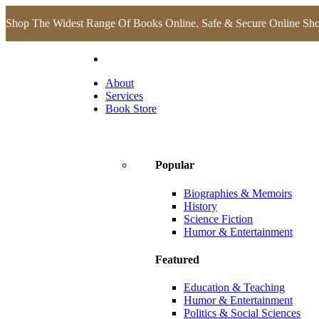
Shop The Widest Range Of Books Online. Safe & Secure Online Sh
About
Services
Book Store
Popular
Biographies & Memoirs
History
Science Fiction
Humor & Entertainment
Featured
Education & Teaching
Humor & Entertainment
Politics & Social Sciences