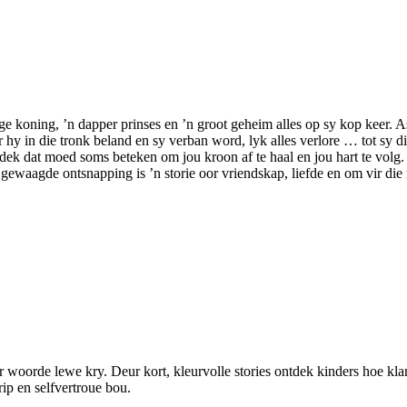
 koning, ’n dapper prinses en ’n groot geheim alles op sy kop keer. As
 in die tronk beland en sy verban word, lyk alles verlore … tot sy die
dek dat moed soms beteken om jou kroon af te haal en jou hart te volg.
aagde ontsnapping is ’n storie oor vriendskap, liefde en om vir die regt
aar woorde lewe kry. Deur kort, kleurvolle stories ontdek kinders hoe 
rip en selfvertroue bou.