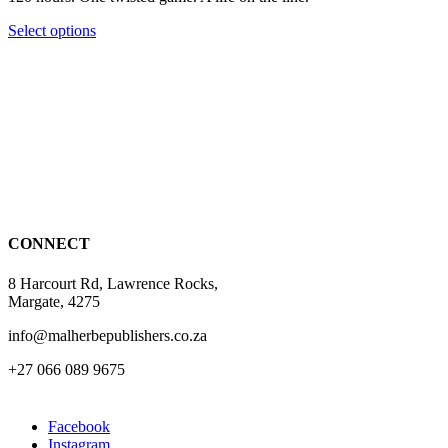
product
be
R209.00
page
chosen
This
Select options
on
product
the
has
product
multiple
page
variants.
The
options
may
be
chosen
on
the
CONNECT
product
page
8 Harcourt Rd, Lawrence Rocks,
Margate, 4275
info@malherbepublishers.co.za
+27 066 089 9675
Facebook
Instagram