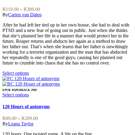
multiple
variants.
Price
R
119.00
–
R
389.00
The
range:
By
Carien van Dalen
options
R119.00
may
After he had left her tied up in her own house, she had to deal with
through
be
PTSD and a new fear of going out in public. Just when she thinks
R389.00
chosen
that she’s planned her life in a manner that would protect her in the
on
future, Reaper returns and abducts her again as a method to draw
the
her father out. That’s when she learns that her father is unwittingly
product
working for a terrorist organization and the man that has abducted
page
her repeatedly is one of the good guys, causing her planned out
future to crumble into chaos that she has no control over.
This
Select options
product
has
multiple
EPUB
PAPERBACK
PDF
variants.
This
Select options
The
product
options
has
120 Hours of antonyms
may
multiple
be
variants.
Price
R
89.00
–
R
209.00
chosen
The
range:
By
Leana Taylor
on
options
R89.00
the
may
120 hours. One twisted game. A life on the line.
through