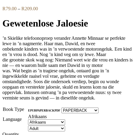
Price
R
79.00
–
R
209.00
range:
R79.00
Gewetenlose Jaloesie
through
R209.00
’n Skielike telefoonoproep verander Annette Minnaar se perfekte
lewe in ’n nagmerrie. Haar man, Dawid, en twee
onbekende kinders was in ’n verwoestende motorongeluk. Een kind
en ’n vrou is dood. Nog ’n kind veg om sy lewe. Maar
die grootste skok wag nog: Niemand weet wie die vrou en kinders is
nie — en waarom hulle saam met Dawid in sy motor
was. Wat begin as ’n tragiese ongeluk, ontaard gou in ’n
ingewikkelde raaisel vol vrae, geheime en verdagte
omstandighede. Soos die ondersoek verdiep, begin ou wonde
oopgaan en versteekte jaloesie, skuld en leuens kom na die
oppervlak. Intussen ontvang ’n pa verwoestende nuus: sy twee
vermiste seuns is gevind — in dieselfde ongeluk.
Book Type
EPUB
PAPERBACK
PDF
Afrikaans
Language
Quantity