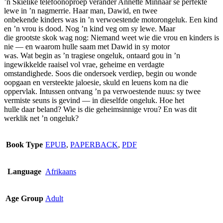
’n Skielike telefoonoproep verander Annette Minnaar se perfekte
options
lewe in ’n nagmerrie. Haar man, Dawid, en twee
may
onbekende kinders was in ’n verwoestende motorongeluk. Een kind
be
en ’n vrou is dood. Nog ’n kind veg om sy lewe. Maar
chosen
die grootste skok wag nog: Niemand weet wie die vrou en kinders is
on
nie — en waarom hulle saam met Dawid in sy motor
the
was. Wat begin as ’n tragiese ongeluk, ontaard gou in ’n
product
ingewikkelde raaisel vol vrae, geheime en verdagte
page
omstandighede. Soos die ondersoek verdiep, begin ou wonde
oopgaan en versteekte jaloesie, skuld en leuens kom na die
oppervlak. Intussen ontvang ’n pa verwoestende nuus: sy twee
vermiste seuns is gevind — in dieselfde ongeluk. Hoe het
hulle daar beland? Wie is die geheimsinnige vrou? En was dit
werklik net ’n ongeluk?
Book Type
EPUB
,
PAPERBACK
,
PDF
Language
Afrikaans
Age Group
Adult