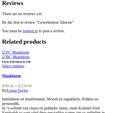
Reviews
There are no reviews yet.
Be the first to review “Gewetenlose Jaloesie”
You must be
logged in
to post a review.
Related products
EPUB
PAPERBACK
PDF
This
Select options
product
has
Maalstorm
multiple
variants.
Price
R
99.00
–
R
239.00
The
range:
By
Leana Taylor
options
R99.00
may
Intimidasie en konfrontasie, Moord en rugstekery, Polities en
through
be
persoonlik.
R239.00
chosen
In ‘n wêreld van chaos en politieke onrus, moet Kolonel Fred
on
Sandveldt sy weg vind deur gevaarlike waters om sy geliefdes te