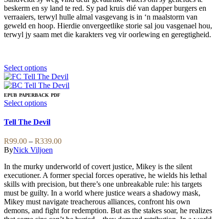
the
beskerm en sy land te red. Sy pad kruis dié van dapper burgers en
product
verraaiers, terwyl hulle almal vasgevang is in ‘n maalstorm van
page
geweld en hoop. Hierdie onvergeetlike storie sal jou vasgenael hou,
terwyl jy saam met die karakters veg vir oorlewing en geregtigheid.
This
Select options
product
has
multiple
EPUB
PAPERBACK
PDF
variants.
This
Select options
The
product
options
has
Tell The Devil
may
multiple
be
variants.
Price
R
99.00
–
R
339.00
chosen
The
range:
By
Nick Viljoen
on
options
R99.00
the
may
In the murky underworld of covert justice, Mikey is the silent
through
product
be
executioner. A former special forces operative, he wields his lethal
R339.00
page
chosen
skills with precision, but there’s one unbreakable rule: his targets
on
must be guilty. In a world where justice wears a shadowy mask,
the
Mikey must navigate treacherous alliances, confront his own
product
demons, and fight for redemption. But as the stakes soar, he realizes
page