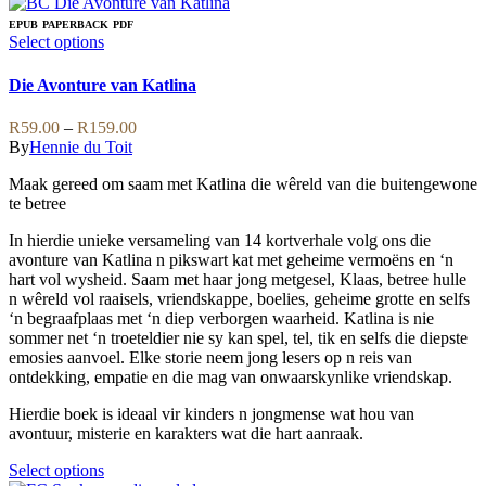
EPUB
PAPERBACK
PDF
This
Select options
product
has
Die Avonture van Katlina
multiple
variants.
Price
R
59.00
–
R
159.00
The
range:
By
Hennie du Toit
options
R59.00
may
Maak gereed om saam met Katlina die wêreld van die buitengewone
through
be
te betree
R159.00
chosen
on
In hierdie unieke versameling van 14 kortverhale volg ons die
the
avonture van Katlina n pikswart kat met geheime vermoëns en ‘n
product
hart vol wysheid. Saam met haar jong metgesel, Klaas, betree hulle
page
n wêreld vol raaisels, vriendskappe, boelies, geheime grotte en selfs
‘n begraafplaas met ‘n diep verborgen waarheid. Katlina is nie
sommer net ‘n troeteldier nie sy kan spel, tel, tik en selfs die diepste
emosies aanvoel. Elke storie neem jong lesers op n reis van
ontdekking, empatie en die mag van onwaarskynlike vriendskap.
Hierdie boek is ideaal vir kinders n jongmense wat hou van
avontuur, misterie en karakters wat die hart aanraak.
This
Select options