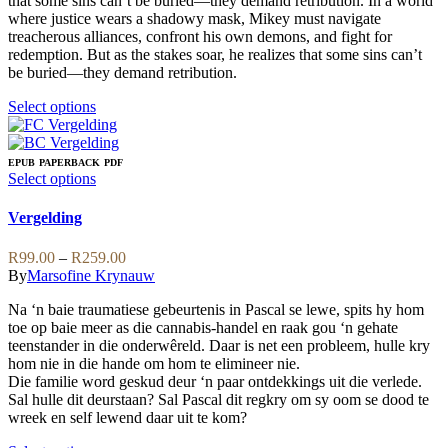
that some sins can’t be buried—they demand retribution. In a world
where justice wears a shadowy mask, Mikey must navigate
treacherous alliances, confront his own demons, and fight for
redemption. But as the stakes soar, he realizes that some sins can’t
be buried—they demand retribution.
This
Select options
product
has
multiple
EPUB
PAPERBACK
PDF
variants.
This
Select options
The
product
options
has
Vergelding
may
multiple
be
variants.
Price
R
99.00
–
R
259.00
chosen
The
range:
By
Marsofine Krynauw
on
options
R99.00
the
may
Na ‘n baie traumatiese gebeurtenis in Pascal se lewe, spits hy hom
through
product
be
toe op baie meer as die cannabis-handel en raak gou ‘n gehate
R259.00
page
chosen
teenstander in die onderwêreld. Daar is net een probleem, hulle kry
on
hom nie in die hande om hom te elimineer nie.
the
Die familie word geskud deur ‘n paar ontdekkings uit die verlede.
product
Sal hulle dit deurstaan? Sal Pascal dit regkry om sy oom se dood te
page
wreek en self lewend daar uit te kom?