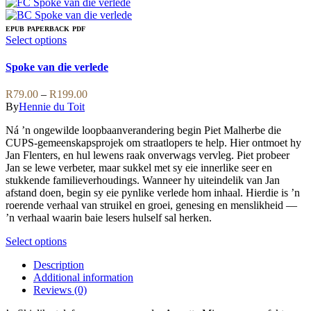
product
has
multiple
EPUB
PAPERBACK
PDF
variants.
This
Select options
The
product
options
has
Spoke van die verlede
may
multiple
be
variants.
Price
R
79.00
–
R
199.00
chosen
The
range:
By
Hennie du Toit
on
options
R79.00
the
may
Ná ’n ongewilde loopbaanverandering begin Piet Malherbe die
through
product
be
CUPS-gemeenskapsprojek om straatlopers te help. Hier ontmoet hy
R199.00
page
chosen
Jan Flenters, en hul lewens raak onverwags vervleg. Piet probeer
on
Jan se lewe verbeter, maar sukkel met sy eie innerlike seer en
the
stukkende familieverhoudings. Wanneer hy uiteindelik van Jan
product
afstand doen, begin sy eie pynlike verlede hom inhaal. Hierdie is ’n
page
roerende verhaal van struikel en groei, genesing en menslikheid —
’n verhaal waarin baie lesers hulself sal herken.
This
Select options
product
Description
has
Additional information
multiple
Reviews (0)
variants.
The