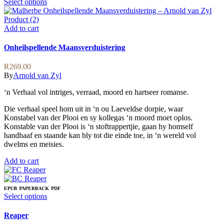
This
Select options
product
has
multiple
Add to cart
variants.
The
Onheilspellende Maansverduistering
options
may
R
269.00
be
By
Arnold van Zyl
chosen
on
‘n Verhaal vol intriges, verraad, moord en hartseer romanse.
the
product
Die verhaal speel hom uit in ‘n ou Laeveldse dorpie, waar
page
Konstabel van der Plooi en sy kollegas ‘n moord moet oplos.
Konstable van der Plooi is ‘n stoftrappertjie, gaan hy homself
handhaaf en staande kan bly tot die einde toe, in ‘n wereld vol
dwelms en meisies.
Add to cart
EPUB
PAPERBACK
PDF
This
Select options
product
has
Reaper