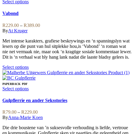
This
Select options
product
has
Vabond
multiple
variants.
Price
R
229.00
–
R
389.00
The
range:
By
At Kruger
options
R229.00
may
Met intense karakters, grafiese beskrywings en ‘n spanningslyn wat
through
be
lesers op die punt van hul sitplekke hou,is ‘Vabond’ ‘n roman wat
R389.00
chosen
nie net vermaak nie, maar ook ‘n kragtige sosiale kommentaar lewer.
on
Dit is ‘n verhaal wat bly hang lank nadat die laaste bladsy gelees is.
the
product
This
Select options
page
product
has
multiple
PAPERBACK
PDF
variants.
This
Select options
The
product
options
has
Gulpflerrie en ander Seksstories
may
multiple
be
variants.
Price
R
79.00
–
R
229.00
chosen
The
range:
By
Anna-Marie Koen
on
options
R79.00
the
may
Die drie boustene van ’n suksesvolle verhouding is liefde, vertroue
through
product
be
en kommunikasie. Gulpflerrie skep vir paartjies die geleentheid om
R229.00