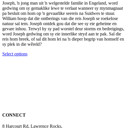
the
may
Joseph, ŉ jong man uit ŉ welgestelde familie in Engeland, word
through
product
be
gedwing om sy gemaklike lewe te verlaat wanneer sy mynmagnaat
R189.00
page
chosen
pa besluit om hom op ŉ gevaarlike seereis na Suidwes te stuur.
on
William hoop dat die ontberings van die reis Joseph se roekelose
the
natuur sal tem. Joseph ontdek gou dat die see sy eie geheime en
product
gevare inhou. Terwyl hy sy pad worstel deur storms en bedreigings,
page
word Joseph gedwing om sy eie innerlike stryd aan te pak. Sal die
reis hom breek, of sal dit hom lei na ŉ dieper begrip van homself en
sy plek in die wêreld?
This
Select options
product
has
multiple
variants.
The
options
may
be
chosen
on
the
CONNECT
product
page
8 Harcourt Rd, Lawrence Rocks,