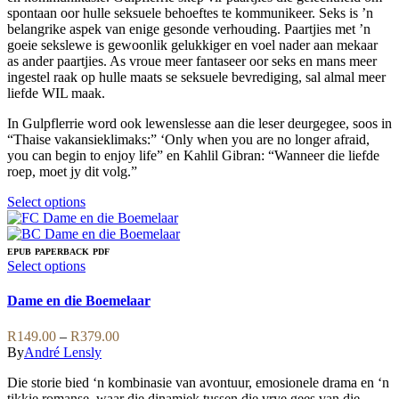
page
chosen
spontaan oor hulle seksuele behoeftes te kommunikeer. Seks is ’n
on
belangrike aspek van enige gesonde verhouding. Paartjies met ’n
the
goeie sekslewe is gewoonlik gelukkiger en voel nader aan mekaar
product
as ander paartjies. As vroue meer fantaseer oor seks en mans meer
page
ingestel raak op hulle maats se seksuele bevrediging, sal almal meer
liefde WIL maak.
In Gulpflerrie word ook lewenslesse aan die leser deurgegee, soos in
“Thaise vakansieklimaks:” ‘Only when you are no longer afraid,
you can begin to enjoy life” en Kahlil Gibran: “Wanneer die liefde
roep, moet jy dit volg.”
This
Select options
product
has
multiple
EPUB
PAPERBACK
PDF
variants.
This
Select options
The
product
options
has
Dame en die Boemelaar
may
multiple
be
variants.
Price
R
149.00
–
R
379.00
chosen
The
range:
By
André Lensly
on
options
R149.00
the
may
Die storie bied ‘n kombinasie van avontuur, emosionele drama en ‘n
through
product
be
tikkie romanse, waar die dinamiek tussen die vrye gees van die