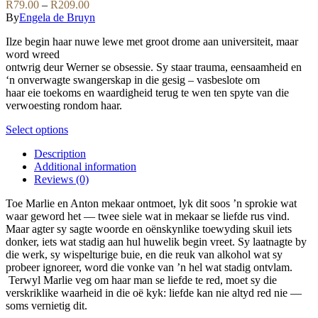
Price
R
79.00
–
R
209.00
chosen
The
range:
By
Engela de Bruyn
on
options
R79.00
the
may
Ilze begin haar nuwe lewe met groot drome aan universiteit, maar
through
product
be
word wreed
R209.00
page
chosen
ontwrig deur Werner se obsessie. Sy staar trauma, eensaamheid en
on
‘n onverwagte swangerskap in die gesig – vasbeslote om
the
haar eie toekoms en waardigheid terug te wen ten spyte van die
product
verwoesting rondom haar.
page
This
Select options
product
Description
has
Additional information
multiple
Reviews (0)
variants.
The
Toe Marlie en Anton mekaar ontmoet, lyk dit soos ’n sprokie wat
options
waar geword het — twee siele wat in mekaar se liefde rus vind.
may
Maar agter sy sagte woorde en oënskynlike toewyding skuil iets
be
donker, iets wat stadig aan hul huwelik begin vreet. Sy laatnagte by
chosen
die werk, sy wispelturige buie, en die reuk van alkohol wat sy
on
probeer ignoreer, word die vonke van ’n hel wat stadig ontvlam.
the
Terwyl Marlie veg om haar man se liefde te red, moet sy die
product
verskriklike waarheid in die oë kyk: liefde kan nie altyd red nie —
page
soms vernietig dit.