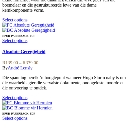
R379.00
page
chosen
boemelaar en die gestruktureerde lewe van die dame
on
kernkomponente vorm.
the
product
This
Select options
page
product
has
multiple
EPUB
PAPERBACK
PDF
variants.
This
Select options
The
product
options
has
Absolute Geregtigheid
may
multiple
be
variants.
Price
R
139.00
–
R
339.00
chosen
The
range:
By
André Lensly
on
options
R139.00
the
may
Die spanning bereik ‘n hoogtepunt wanneer Hugo Storm naby is om
through
product
be
die waarheid agter die vervalste dokumente, onopgeloste moorde en
R339.00
page
chosen
die ontvoering te ontdek.
on
the
This
Select options
product
product
page
has
multiple
EPUB
PAPERBACK
PDF
variants.
This
Select options
The
product