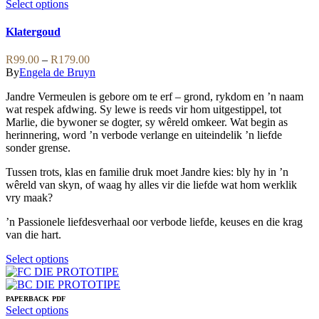
variants.
This
Select options
The
product
options
has
Klatergoud
may
multiple
be
variants.
Price
R
99.00
–
R
179.00
chosen
The
range:
By
Engela de Bruyn
on
options
R99.00
the
may
Jandre Vermeulen is gebore om te erf – grond, rykdom en ’n naam
through
product
be
wat respek afdwing. Sy lewe is reeds vir hom uitgestippel, tot
R179.00
page
chosen
Marlie, die bywoner se dogter, sy wêreld omkeer. Wat begin as
on
herinnering, word ’n verbode verlange en uiteindelik ’n liefde
the
sonder grense.
product
page
Tussen trots, klas en familie druk moet Jandre kies: bly hy in ’n
wêreld van skyn, of waag hy alles vir die liefde wat hom werklik
vry maak?
’n Passionele liefdesverhaal oor verbode liefde, keuses en die krag
van die hart.
This
Select options
product
has
multiple
PAPERBACK
PDF
variants.
This
Select options