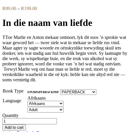
Price
R
89.00
–
R
199.00
range:
R89.00
In die naam van liefde
through
R199.00
TToe Marlie en Anton mekaar ontmoet, lyk dit soos ’n sprokie wat
waar geword het — twee siele wat in mekaar se liefde rus vind.
Maar agter sy sagte woorde en oënskynlike toewyding skuil iets
donker, iets wat stadig aan hul huwelik begin vreet. Sy laatnagte by
die werk, sy wispelturige buie, en die reuk van alkohol wat sy
probeer ignoreer, word die vonke van ’n hel wat stadig ontvlam.
Terwyl Marlie veg om haar man se liefde te red, moet sy die
verskriklike waarheid in die oë kyk: liefde kan nie altyd red nie —
soms vernietig dit.
Book Type
EPUB
PAPERBACK
PDF
Afrikaans
Language
Quantity
Add to cart