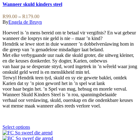
options
has
Wanneer skuld kinders steel
may
multiple
be
variants.
Price
R
99.00
–
R
179.00
chosen
The
range:
By
Engela de Bruyn
on
options
R99.00
the
may
Hoeveel is ’n mens bereid om te betaal vir vergifnis? En wat gebeur
through
product
be
wanneer die losprys nie geld is nie – maar ’n kind?
R179.00
page
chosen
Hendrik se lewe stort in duie wanneer ’n dobbelverslawing hom in
on
die greep van ’n genadelose misdadiger laat beland.
the
Met elke verbygaande uur raak die skuld groter, die uitweg kleiner,
product
en die keuses donkerder. Sy dogter, Karien, onbewus
page
van haar pa se desperate stryd, word ingetrek in ’n wêreld waar jong
onskuld geld werd is en menslikheid min tel.
Terwyl Hendrik teen tyd, skuld en sy eie gewete baklei, ontdek
Karien dat sy ’n pion geword het in ’n spel wat lank
voor haar begin het. ’n Spel van mag, hebsug en morele verval.
Wanneer Skuld Kinders Steel is ’n rou, spanningsbelaaide
verhaal oor verslawing, skuld, ouerskap en die ondenkbare keuses
wat mense maak wanneer alles reeds verlore voel.
This
Select options
product
has