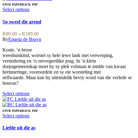
multiple
EPUB
PAPERBACK
PDF
variants.
This
Select options
The
product
options
has
So sweef die arend
may
multiple
be
variants.
Price
R
89.00
–
R
189.00
chosen
The
range:
By
Engela de Bruyn
on
options
R89.00
the
may
Kosie, ‘n brose
through
product
be
weeshuiskind, worstel sy hele lewe lank met verwerping,
R189.00
page
chosen
vernedering en ‘n onvergeetlike jeug. In ‘n klein
on
dorpsgemeenskap moet hy sy plek volstaan te midde van kwaai
the
herinneringe, vooroordele en sy eie worsteling met
product
selfwaarde. Maar kan hy uiteindelik bevry word van die verlede se
page
houvas?
This
Select options
product
has
multiple
EPUB
PAPERBACK
PDF
variants.
This
Select options
The
product
options
has
Liefde uit die as
may
multiple
be
variants.