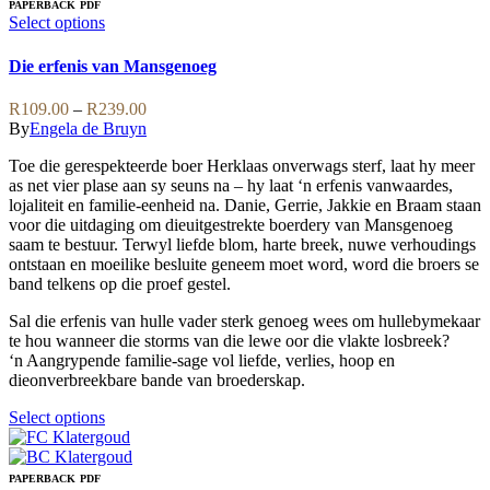
PAPERBACK
PDF
This
Select options
product
has
Die erfenis van Mansgenoeg
multiple
variants.
Price
R
109.00
–
R
239.00
The
range:
By
Engela de Bruyn
options
R109.00
may
Toe die gerespekteerde boer Herklaas onverwags sterf, laat hy meer
through
be
as net vier plase aan sy seuns na – hy laat ‘n erfenis vanwaardes,
R239.00
chosen
lojaliteit en familie-eenheid na. Danie, Gerrie, Jakkie en Braam staan
on
voor die uitdaging om dieuitgestrekte boerdery van Mansgenoeg
the
saam te bestuur. Terwyl liefde blom, harte breek, nuwe verhoudings
product
ontstaan en moeilike besluite geneem moet word, word die broers se
page
band telkens op die proef gestel.
Sal die erfenis van hulle vader sterk genoeg wees om hullebymekaar
te hou wanneer die storms van die lewe oor die vlakte losbreek?
‘n Aangrypende familie-sage vol liefde, verlies, hoop en
dieonverbreekbare bande van broederskap.
This
Select options
product
has
multiple
PAPERBACK
PDF