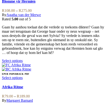
options
has
Blomme vir Hermien
may
multiple
be
variants.
Price
R
108.00
–
R
275.00
chosen
The
range:
By
Agatha van der Merwe
on
options
R108.00
Rated
5.00
out of 5
the
may
through
product
be
Gaan hy aanhou toelaat dat die verlede sy toekoms dikteer? Gaan hy
R275.00
page
chosen
maar net terugstaan dat George haar onder sy neus wegraap – net
on
soos destyds die geval was met Sylvia? Sy verlede is immers niks
the
om op te roem nie, buitendien glo niemand in sy onskuld nie. Sy
product
familie, vriende en die gemeenskap het hom reeds veroordeel en
page
gebrandmerk, hoe kan hy enigsins verwag dat Hermien hom sal glo
… of hoop dat sy hom lief kan hê?
This
Select options
product
has
multiple
EPUB
PAPERBACK
PDF
variants.
This
Select options
The
product
options
has
Afrika Ritme
may
multiple
be
variants.
Price
R
79.00
–
R
189.00
chosen
The
range:
By
Margaret Barnard
on
options
R79.00