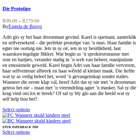
The
product
options
has
Die Prototipe
may
multiple
be
variants.
Price
R
99.00
–
R
179.00
chosen
The
range:
By
Engela de Bruyn
on
options
R99.00
the
may
Adri glo sy het haar droomman gevind. Karel is sjarmant, aantreklik
through
product
be
en selfversekerd – die perfekte prototipe van ’n man. Haar familie is
R179.00
page
chosen
egter nie oortuig nie. Iets in sy oë, iets in sy besitlikheid, laat
on
waarskuwingsligte flikker. Wat begin as ’n sprokiesromanse met
the
rose en hartjies, verander stadig in ’n web van beheer, manipulasie
product
en emosionele geweld. Karel begin Adri van haar familie vervreem,
page
haar selfvertroue afbreek en haar wêreld al kleiner maak. Die liefde
wat sy as veilig beleef het, word ’n gevangenskap sonder tralies.
Wanneer die eerste klap val, besef Adri dat sy nie met ’n droomman
getrou het nie – maar met ’n vreemdeling agter ’n masker. Sal sy die
krag vind om los te breek? Of sal sy bly glo aan die beeld wat sy
self help bou het?
This
Select options
product
has
multiple
EPUB
PAPERBACK
PDF
variants.
This
Select options
The
product