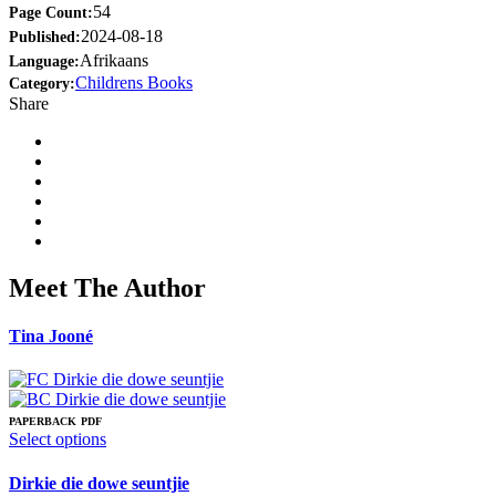
54
Page Count:
2024-08-18
Published:
Afrikaans
Language:
Childrens Books
Category:
Share
Meet The Author
Tina Jooné
PAPERBACK
PDF
This
Select options
product
has
Dirkie die dowe seuntjie