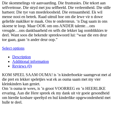
on
Die skommelings vir aanvaarding. Die frustrasies. Die tekort aan
the
selfvertroue. Die stryd met jou selfbeeld. Die verleentheid. Die stille
product
hartseer. Die tye van moedeloosheid. Die eensaamheid. Ek wil
page
mense nooi en betrek. Raad uitruil hoe om die lewe vir n dowe
geliefde makliker te maak. Ons te ondersteun. ‘n Dag saam in ons
skoene te loop. Maar OOK om ons ANDER talente…ons
vreugde…ons dankbaarheid en selfs die lekker lag oomblikkies te
deel. Want soos die bekende spreekwoord lui: “waar die een deur
toe gaan, gaan ‘n ander deur oop.”
This
Select options
product
Description
has
Additional information
multiple
Reviews (0)
variants.
The
KOM SPEEL SAAM OUMA! is ’n kinderboekie saamgevat met al
options
die pret en lekker speletjies wat ek as ouma saam met my vier
may
kleinkinders kan geniet.
be
Om ’n ouma te wees, is ’n groot VOORREG en ’n HEERLIKE
chosen
ervaring. Aan die Here spreek ek my dank uit vir goeie gesondheid
on
om hierdie kosbare speeltyd en hul kinderlike opgewondenheid met
the
hulle te deel.
product
page