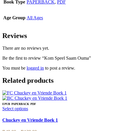
Book Type
PAPERBACK
,
PDF
Age Group
All Ages
Reviews
There are no reviews yet.
Be the first to review “Kom Speel Saam Ouma”
You must be
logged in
to post a review.
Related products
EPUB
PAPERBACK
PDF
This
Select options
product
has
Chuckey en Vriende Boek 1
multiple
variants.