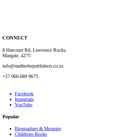
options
may
be
chosen
on
the
CONNECT
product
page
8 Harcourt Rd, Lawrence Rocks,
Margate, 4275
info@malherbepublishers.co.za
+27 066 089 9675
Facebook
Instagram
YouTube
Popular
Biographies & Memoirs
Childrens Books