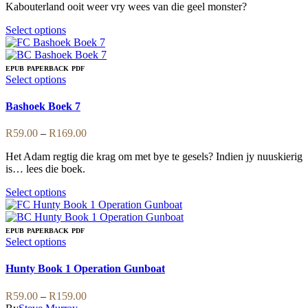
Kabouterland ooit weer vry wees van die geel monster?
This
Select options
product
has
multiple
EPUB
PAPERBACK
PDF
variants.
This
Select options
The
product
options
has
Bashoek Boek 7
may
multiple
be
variants.
Price
R
59.00
–
R
169.00
chosen
The
range:
on
options
Het Adam regtig die krag om met bye te gesels? Indien jy nuuskierig
R59.00
the
may
is… lees die boek.
through
product
be
R169.00
page
chosen
This
Select options
on
product
the
has
product
multiple
EPUB
PAPERBACK
PDF
page
variants.
This
Select options
The
product
options
has
Hunty Book 1 Operation Gunboat
may
multiple
be
variants.
Price
R
59.00
–
R
159.00
chosen
The
range: