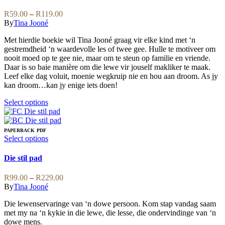
multiple
variants.
Price
R
59.00
–
R
119.00
The
range:
By
Tina Jooné
options
R59.00
may
Met hierdie boekie wil Tina Jooné graag vir elke kind met ‘n
through
be
gestremdheid ‘n waardevolle les of twee gee. Hulle te motiveer om
R119.00
chosen
nooit moed op te gee nie, maar om te steun op familie en vriende.
on
Daar is so baie manière om die lewe vir jouself makliker te maak.
the
Leef elke dag voluit, moenie wegkruip nie en hou aan droom. As jy
product
kan droom…kan jy enige iets doen!
page
This
Select options
product
has
multiple
PAPERBACK
PDF
variants.
This
Select options
The
product
options
has
Die stil pad
may
multiple
be
variants.
Price
R
99.00
–
R
229.00
chosen
The
range:
By
Tina Jooné
on
options
R99.00
the
may
Die lewenservaringe van ‘n dowe persoon. Kom stap vandag saam
through
product
be
met my na ‘n kykie in die lewe, die lesse, die ondervindinge van ‘n
R229.00
page
chosen
dowe mens.