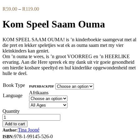
Price
R
59.00
–
R
119.00
range:
R59.00
Kom Speel Saam Ouma
through
R119.00
KOM SPEEL SAAM OUMA! is ’n kinderboekie saamgevat met al
die pret en lekker speletjies wat ek as ouma saam met my vier
kleinkinders kan geniet.
Om ’n ouma te wees, is ’n groot VOORREG en ’n HEERLIKE
ervaring. Aan die Here spreek ek my dank uit vir goeie gesondheid
om hierdie kosbare speeltyd en hul kinderlike opgewondenheid met
hulle te deel.
Book Type
PAPERBACK
PDF
Afrikaans
Language
Quantity
Add to cart
Tina Jooné
Author:
978-1-99145-526-0
ISBN: