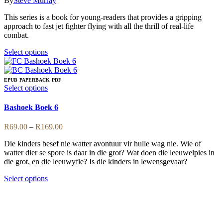
By
Steve Murray
on
options
R59.00
the
may
This series is a book for young-readers that provides a gripping
through
product
be
approach to fast jet fighter flying with all the thrill of real-life
R159.00
page
chosen
combat.
on
the
This
Select options
product
product
page
has
multiple
EPUB
PAPERBACK
PDF
variants.
This
Select options
The
product
options
has
Bashoek Boek 6
may
multiple
be
variants.
Price
R
69.00
–
R
169.00
chosen
The
range:
on
options
Die kinders besef nie watter avontuur vir hulle wag nie. Wie of
R69.00
the
may
watter dier se spore is daar in die grot? Wat doen die leeuwelpies in
through
product
be
die grot, en die leeuwyfie? Is die kinders in lewensgevaar?
R169.00
page
chosen
on
This
Select options
the
product
product
has
page
multiple
variants.
The