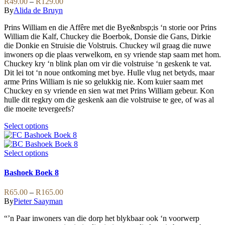
Price
R
49.00
–
R
129.00
The
range:
By
Alida de Bruyn
options
R49.00
may
Prins William en die Affêre met die Bye&nbsp;is ‘n storie oor Prins
through
be
William die Kalf, Chuckey die Boerbok, Donsie die Gans, Dirkie
R129.00
chosen
die Donkie en Struisie die Volstruis. Chuckey wil graag die nuwe
on
inwoners op die plaas verwelkom, en sy vriende stap saam met hom.
the
Chuckey kry ‘n blink plan om vir die volstruise ‘n geskenk te vat.
product
Dit lei tot ‘n noue ontkoming met bye. Hulle vlug net betyds, maar
page
arme Prins William is nie so gelukkig nie. Kom kuier saam met
Chuckey en sy vriende en sien wat met Prins William gebeur. Kon
hulle dit regkry om die geskenk aan die volstruise te gee, of was al
die moeite tevergeefs?
This
Select options
product
has
multiple
This
Select options
variants.
product
The
has
Bashoek Boek 8
options
multiple
may
variants.
Price
R
65.00
–
R
165.00
be
The
range:
By
Pieter Saayman
chosen
options
R65.00
on
may
“’n Paar inwoners van die dorp het blykbaar ook ‘n voorwerp
through
the
be