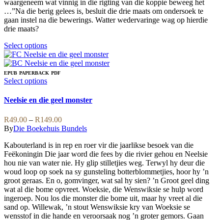
waargeneem wat vinnig in die rigting van die koppie beweeg het
R165.00
product
chosen
…”Na die berig gelees is, besluit die drie maats om ondersoek te
page
on
gaan instel na die bewerings. Watter wedervaringe wag op hierdie
the
drie maats?
product
page
This
Select options
product
has
multiple
EPUB
PAPERBACK
PDF
variants.
This
Select options
The
product
options
has
Neelsie en die geel monster
may
multiple
be
variants.
Price
R
49.00
–
R
149.00
chosen
The
range:
By
Die Boekehuis Bundels
on
options
R49.00
the
may
Kabouterland is in rep en roer vir die jaarlikse besoek van die
through
product
be
Feëkoningin Die jaar word die fees by die rivier gehou en Neelsie
R149.00
page
chosen
hou nie van water nie. Hy glip stilletjies weg. Terwyl hy deur die
on
woud loop op soek na sy gunsteling botterblommetjies, hoor hy ’n
the
groot geraas. En o, gomvinger, wat sal hy sien? ’n Groot geel ding
product
wat al die bome opvreet. Woeksie, die Wenswiksie se hulp word
page
ingeroep. Nou los die monster die bome uit, maar hy vreet al die
sand op. Willewak, ’n stout Wenswiksie kry van Woeksie se
wensstof in die hande en veroorsaak nog ’n groter gemors. Gaan