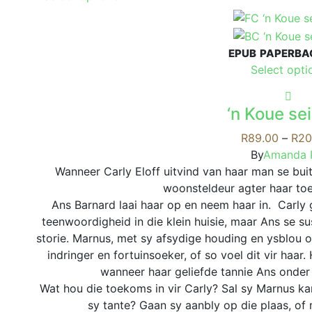
product
has
multiple
EPUB
PAPERBA
variants.
Select opti
The
options
may
‘n Koue se
be
R
89.00
–
R
20
chosen
By
Amanda 
on
Wanneer Carly Eloff uitvind van haar man se buite
the
woonsteldeur agter haar toe
product
Ans Barnard laai haar op en neem haar in. Carly
page
teenwoordigheid in die klein huisie, maar Ans se s
storie. Marnus, met sy afsydige houding en ysblou oë
indringer en fortuinsoeker, of so voel dit vir ha
wanneer haar geliefde tannie Ans onder
Wat hou die toekoms in vir Carly? Sal sy Marnus k
sy tante? Gaan sy aanbly op die plaas, of