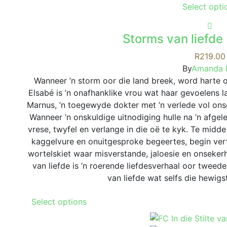
Select opti
Storms van liefde
R
219.00
By
Amanda 
Wanneer ’n storm oor die land breek, word harte 
Elsabé is ’n onafhanklike vrou wat haar gevoelens 
Marnus, ’n toegewyde dokter met ’n verlede vol onse
Wanneer ’n onskuldige uitnodiging hulle na ’n afgel
vrese, twyfel en verlange in die oë te kyk. Te mid
kaggelvure en onuitgesproke begeertes, begin vert
wortelskiet waar misverstande, jaloesie en onseker
van liefde is ’n roerende liefdesverhaal oor twee
van liefde wat selfs die hewigs
This
Select options
product
has