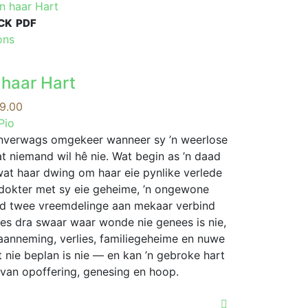
CK
PDF
This
ons
product
has
n haar Hart
multiple
variants.
Price
9.00
The
range:
Pio
options
R99.00
e onverwags omgekeer wanneer sy ’n weerlose
may
through
t niemand wil hê nie. Wat begin as ’n daad
be
R189.00
at haar dwing om haar eie pynlike verlede
chosen
g dokter met sy eie geheime, ’n ongewone
on
ord twee vreemdelinge aan mekaar verbind
the
ltes dra swaar waar wonde nie genees is nie,
product
 aanneming, verlies, familiegeheime en nuwe
page
t nie beplan is nie — en kan ’n gebroke hart
 van opoffering, genesing en hoop.