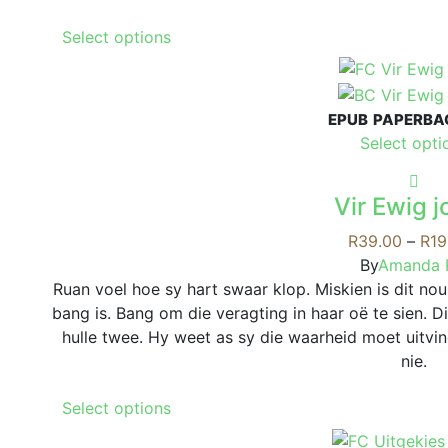
This
Select options
product
has
multiple
EPUB
PAPERBA
variants.
Select opti
The
options
may
Vir Ewig 
be
R
39.00
–
R
19
chosen
By
Amanda 
on
Ruan voel hoe sy hart swaar klop. Miskien is dit nou
the
bang is. Bang om die veragting in haar oë te sien. D
product
hulle twee. Hy weet as sy die waarheid moet uitvi
page
nie.
This
Select options
product