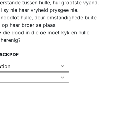
rstande tussen hulle, hul grootste vyand.
il sy nie haar vryheid prysgee nie.
e noodlot hulle, deur omstandighede buite
 op haar broer se plaas.
y die dood in die oë moet kyk en hulle
 herenig?
ACK
PDF