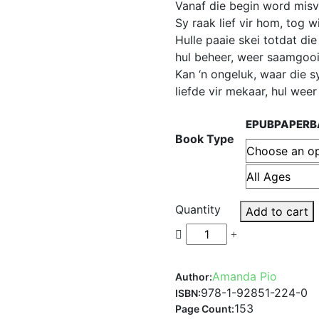
Vanaf die begin word misve
Sy raak lief vir hom, tog w
Hulle paaie skei totdat di
hul beheer, weer saamgooi
Kan ‘n ongeluk, waar die s
liefde vir mekaar, hul weer
EPUB
PAPERB
Book Type
Quantity
Add to cart
Amanda Pio
Author:
978-1-92851-224-0
ISBN:
153
Page Count: