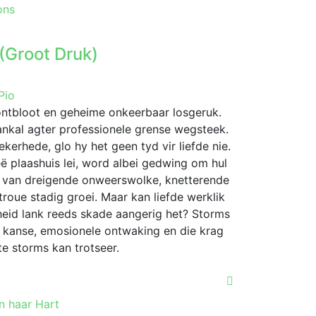
This
ons
product
has
 (Groot Druk)
multiple
variants.
The
Pio
options
ontbloot en geheime onkeerbaar losgeruk.
may
lankal agter professionele grense wegsteek.
be
kerhede, glo hy het geen tyd vir liefde nie.
chosen
eë plaashuis lei, word albei gedwing om hul
on
de van dreigende onweerswolke, knetterende
the
roue stadig groei. Maar kan liefde werklik
product
heid lank reeds skade aangerig het? Storms
page
de kanse, emosionele ontwaking en die krag
te storms kan trotseer.