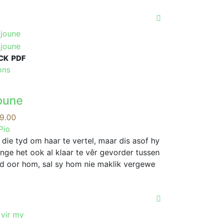
CK
PDF
This
ons
product
has
joune
multiple
variants.
Price
9.00
The
range:
Pio
options
R39.00
 die tyd om haar te vertel, maar dis asof hy
may
through
inge het ook al klaar te vêr gevorder tussen
be
R199.00
nd oor hom, sal sy hom nie maklik vergewe
chosen
on
the
product