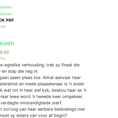
CK
PDF
This
ons
product
has
isoen
multiple
variants.
Price
9.00
The
range:
Pio
options
R89.00
-egtelike verhouding, trek sy finaal die
may
through
 en stap die nag in.
be
R209.00
 gaan saam plaas toe. Almal aanvaar haar
chosen
usterskind en mede-plaaseienaar is ‘n ander
on
 wat tot in haar siel kyk, beskou haar as ‘n
the
ar. Haar lewe word ‘n tweede keer omgekeer
product
 verdagte omstandighede sterf.
page
an oortuig van haar eerbare bedoelings met
 moet sy elders van voor af begin?