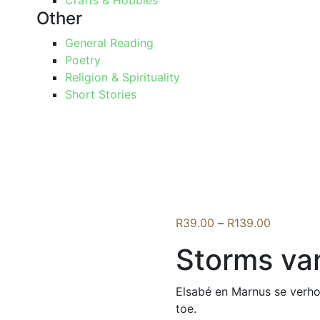
Crafts & Hobbies
Other
General Reading
Poetry
Religion & Spirituality
Short Stories
Price
R
39.00
–
R
139.00
range:
Storms van
R39.00
through
R139.00
Elsabé en Marnus se verho
toe.