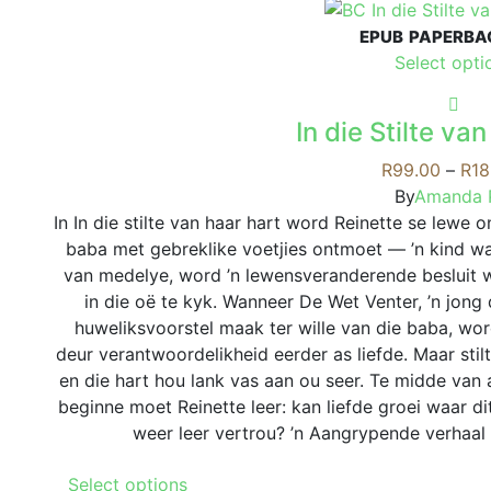
multiple
EPUB
PAPERBA
variants.
Select opti
The
options
may
In die Stilte va
be
R
99.00
–
R
18
chosen
By
Amanda 
on
In In die stilte van haar hart word Reinette se lew
the
baba met gebreklike voetjies ontmoet — ’n kind wa
product
van medelye, word ’n lewensveranderende besluit w
page
in die oë te kyk. Wanneer De Wet Venter, ’n jon
huweliksvoorstel maak ter wille van die baba, w
deur verantwoordelikheid eerder as liefde. Maar sti
en die hart hou lank vas aan ou seer. Te midde van
beginne moet Reinette leer: kan liefde groei waar di
weer leer vertrou? ’n Aangrypende verhaal
This
Select options