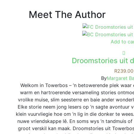
Meet The Author
Add to ca
Droomstories uit 
R
239.00
By
Margaret B
Welkom in Towerbos – ’n betowerende plek waar e
warm en hartroerende versameling stories ontmoet
vrolike muise, slim seesterre en baie ander wonder
Elke storie neem jong lesers op ’n sagte avontuur 
klein vuurvliegie hoe om ’n lig in die donker te we
nuwe vriendskappe lê. En soms wys ’n tandmuis of ’n 
groot verskil kan maak. Droomstories uit Towerbos 