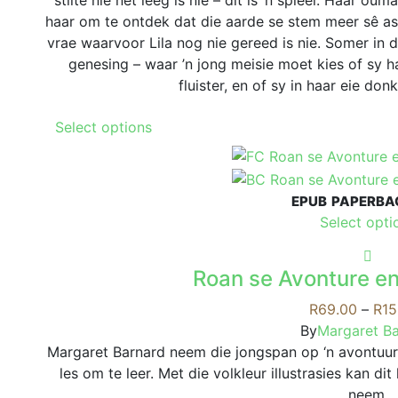
stilte nie net leeg is nie – dit is ’n spieël. Haar ou
haar om te ontdek dat die aarde se stem meer sê as 
vrae waarvoor Lila nog nie gereed is nie. Somer in di
genesing – waar ’n jong meisie moet kies of sy h
fluister, en of sy in haar eie don
This
Select options
product
has
multiple
EPUB
PAPERBA
variants.
Select opti
The
options
may
Roan se Avonture en
be
R
69.00
–
R
15
chosen
By
Margaret B
on
Margaret Barnard neem die jongspan op ‘n avontuurre
the
les om te leer. Met die volkleur illustrasies kan dit
product
neem.
page