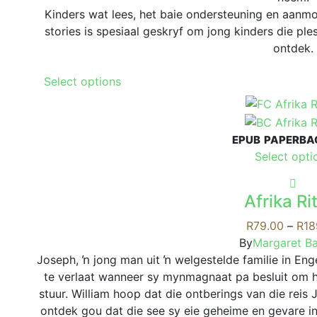
Kinders wat lees, het baie ondersteuning en aanm
stories is spesiaal geskryf om jong kinders die ples
ontdek.
This
Select options
product
has
multiple
EPUB
PAPERBA
variants.
Select opti
The
options
may
Afrika R
be
R
79.00
–
R
18
chosen
By
Margaret B
on
Joseph, ŉ jong man uit ŉ welgestelde familie in E
the
te verlaat wanneer sy mynmagnaat pa besluit om h
product
stuur. William hoop dat die ontberings van die reis
page
ontdek gou dat die see sy eie geheime en gevare i