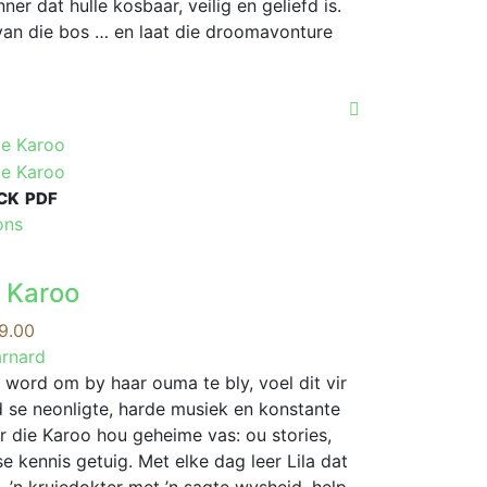
ner dat hulle kosbaar, veilig en geliefd is.
g van die bos … en laat die droomavonture
CK
PDF
This
ons
product
has
e Karoo
multiple
variants.
Price
9.00
The
range:
arnard
options
R79.00
r word om by haar ouma te bly, voel dit vir
may
through
d se neonligte, harde musiek en konstante
be
R179.00
ar die Karoo hou geheime vas: ou stories,
chosen
e kennis getuig. Met elke dag leer Lila dat
on