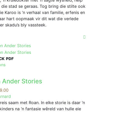
ma, ’n kruiedokter met ’n sagte wysheid, help
the
die stad se geraas. Tog bring die stilte ook
product
e Karoo is ’n verhaal van familie, erfenis en
page
aar hart oopmaak vir dit wat die verlede
ker skadu’s bly vassteek.
CK
PDF
This
ons
product
has
 Ander Stories
multiple
variants.
Price
9.00
The
range:
arnard
options
R69.00
is saam met Roan. In elke storie is daar ‘n
may
through
 kinders na ‘n fantasie wêreld van hulle eie
be
R159.00