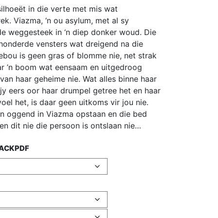
ilhoeët in die verte met mis wat
rek. Viazma, ‘n ou asylum, met al sy
e weggesteek in ‘n diep donker woud. Die
honderde vensters wat dreigend na die
bou is geen gras of blomme nie, net strak
aar ’n boom wat eensaam en uitgedroog
an haar geheime nie. Wat alles binne haar
jy eers oor haar drumpel getree het en haar
oel het, is daar geen uitkoms vir jou nie.
een oggend in Viazma opstaan en die bed
en dit nie die persoon is ontslaan nie…
ACK
PDF