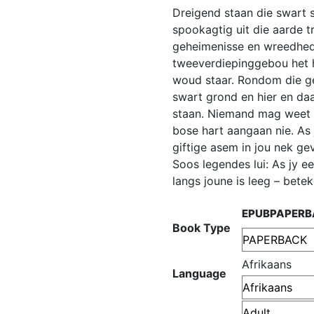
out of 5
Dreigend staan die swart s
based on
customer
spookagtig uit die aarde t
rating
geheimenisse en wreedhed
tweeverdiepinggebou het 
woud staar. Rondom die ge
swart grond en hier en d
staan. Niemand mag weet v
bose hart aangaan nie. As 
giftige asem in jou nek gev
Soos legendes lui: As jy 
langs joune is leeg – betek
EPUB
PAPERB
Book Type
Afrikaans
Language