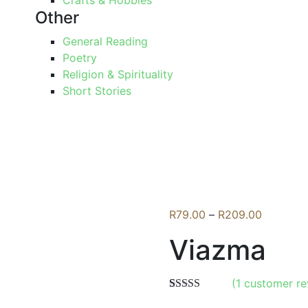
Crafts & Hobbies
Other
General Reading
Poetry
Religion & Spirituality
Short Stories
Price
R
79.00
–
R
209.00
range:
Viazma
R79.00
through
R209.00
(
1
customer re
Rated
1
4.00