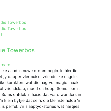
rt
die Towerbos
arnard
lke aand ’n nuwe droom begin. In hierdie
 jy dapper vlermuise, vriendelike engele,
like karakters wat die nag vol magie maak.
vol vriendskap, moed en hoop. Soms leer ’n
es. Soms ontdek ’n hasie dat ware wonders in
klein bytjie dat selfs die kleinste helde ’n
is perfek vir slaaptyd-stories wat hartjies