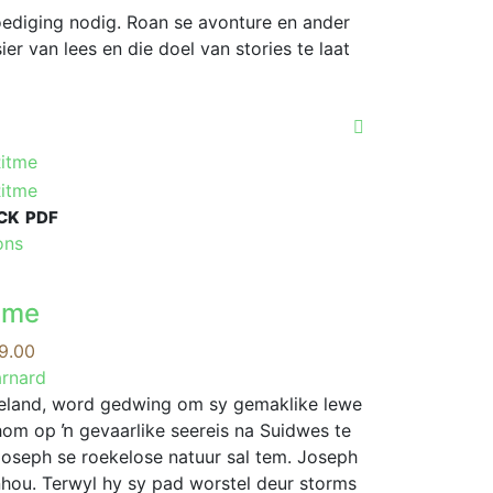
chosen
oediging nodig. Roan se avonture en ander
on
ier van lees en die doel van stories te laat
the
product
page
CK
PDF
This
ons
product
has
itme
multiple
variants.
Price
9.00
The
range:
arnard
options
R79.00
ngeland, word gedwing om sy gemaklike lewe
may
through
om op ŉ gevaarlike seereis na Suidwes te
be
R189.00
 Joseph se roekelose natuur sal tem. Joseph
chosen
nhou. Terwyl hy sy pad worstel deur storms