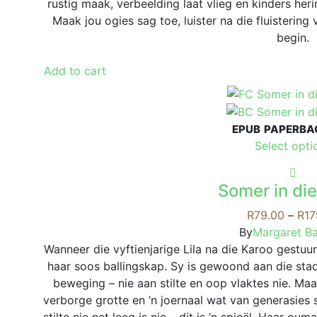
rustig maak, verbeelding laat vlieg en kinders herin
Maak jou ogies sag toe, luister na die fluisterin
begin.
Add to cart
EPUB
PAPERBA
Select opti
Somer in di
R
79.00
–
R
17
By
Margaret B
Wanneer die vyftienjarige Lila na die Karoo gestuu
haar soos ballingskap. Sy is gewoond aan die sta
beweging – nie aan stilte en oop vlaktes nie. Ma
verborge grotte en ’n joernaal wat van generasies s