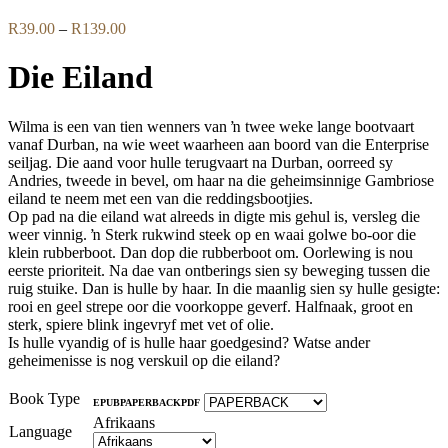
Price
R
39.00
–
R
139.00
range:
R39.00
Die Eiland
through
R139.00
Wilma is een van tien wenners van ŉ twee weke lange bootvaart
vanaf Durban, na wie weet waarheen aan boord van die Enterprise
seiljag. Die aand voor hulle terugvaart na Durban, oorreed sy
Andries, tweede in bevel, om haar na die geheimsinnige Gambriose
eiland te neem met een van die reddingsbootjies.
Op pad na die eiland wat alreeds in digte mis gehul is, versleg die
weer vinnig. ŉ Sterk rukwind steek op en waai golwe bo-oor die
klein rubberboot. Dan dop die rubberboot om. Oorlewing is nou
eerste prioriteit. Na dae van ontberings sien sy beweging tussen die
ruig stuike. Dan is hulle by haar. In die maanlig sien sy hulle gesigte:
rooi en geel strepe oor die voorkoppe geverf. Halfnaak, groot en
sterk, spiere blink ingevryf met vet of olie.
Is hulle vyandig of is hulle haar goedgesind? Watse ander
geheimenisse is nog verskuil op die eiland?
Book Type
EPUB
PAPERBACK
PDF
Afrikaans
Language