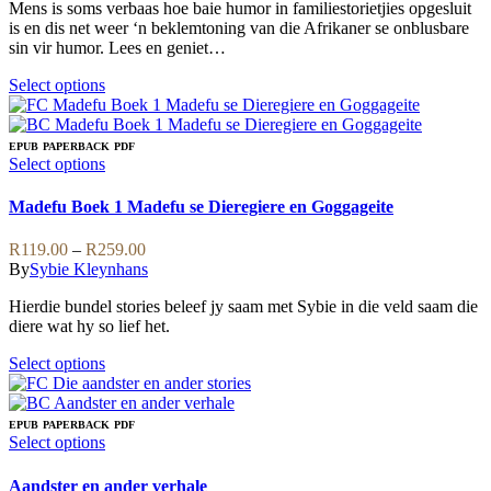
the
may
Mens is soms verbaas hoe baie humor in familiestorietjies opgesluit
through
product
be
is en dis net weer ‘n beklemtoning van die Afrikaner se onblusbare
R279.00
page
chosen
sin vir humor. Lees en geniet…
on
the
This
Select options
product
product
page
has
multiple
EPUB
PAPERBACK
PDF
variants.
This
Select options
The
product
options
has
Madefu Boek 1 Madefu se Dieregiere en Goggageite
may
multiple
be
variants.
Price
R
119.00
–
R
259.00
chosen
The
range:
By
Sybie Kleynhans
on
options
R119.00
the
may
Hierdie bundel stories beleef jy saam met Sybie in die veld saam die
through
product
be
diere wat hy so lief het.
R259.00
page
chosen
on
This
Select options
the
product
product
has
page
multiple
EPUB
PAPERBACK
PDF
variants.
This
Select options
The
product
options
has
Aandster en ander verhale