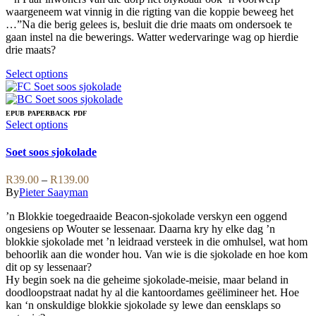
the
be
waargeneem wat vinnig in die rigting van die koppie beweeg het
R165.00
product
chosen
…”Na die berig gelees is, besluit die drie maats om ondersoek te
page
on
gaan instel na die bewerings. Watter wedervaringe wag op hierdie
the
drie maats?
product
page
This
Select options
product
has
multiple
EPUB
PAPERBACK
PDF
variants.
This
Select options
The
product
options
has
Soet soos sjokolade
may
multiple
be
variants.
Price
R
39.00
–
R
139.00
chosen
The
range:
By
Pieter Saayman
on
options
R39.00
the
may
’n Blokkie toegedraaide Beacon-sjokolade verskyn een oggend
through
product
be
ongesiens op Wouter se lessenaar. Daarna kry hy elke dag ’n
R139.00
page
chosen
blokkie sjokolade met ’n leidraad versteek in die omhulsel, wat hom
on
behoorlik aan die wonder hou. Van wie is die sjokolade en hoe kom
the
dit op sy lessenaar?
product
Hy begin soek na die geheime sjokolade-meisie, maar beland in
page
doodloopstraat nadat hy al die kantoordames geëlimineer het. Hoe
kan ‘n onskuldige blokkie sjokolade sy lewe dan eensklaps so