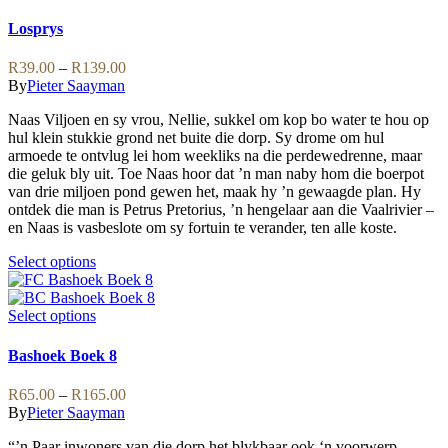
The
product
options
has
Losprys
may
multiple
be
variants.
Price
R
39.00
–
R
139.00
chosen
The
range:
By
Pieter Saayman
on
options
R39.00
the
may
Naas Viljoen en sy vrou, Nellie, sukkel om kop bo water te hou op
through
product
be
hul klein stukkie grond net buite die dorp. Sy drome om hul
R139.00
page
chosen
armoede te ontvlug lei hom weekliks na die perdewedrenne, maar
on
die geluk bly uit. Toe Naas hoor dat ’n man naby hom die boerpot
the
van drie miljoen pond gewen het, maak hy ’n gewaagde plan. Hy
product
ontdek die man is Petrus Pretorius, ’n hengelaar aan die Vaalrivier –
page
en Naas is vasbeslote om sy fortuin te verander, ten alle koste.
This
Select options
product
has
multiple
This
Select options
variants.
product
The
has
Bashoek Boek 8
options
multiple
may
variants.
Price
R
65.00
–
R
165.00
be
The
range:
By
Pieter Saayman
chosen
options
R65.00
on
may
“’n Paar inwoners van die dorp het blykbaar ook ‘n voorwerp
through