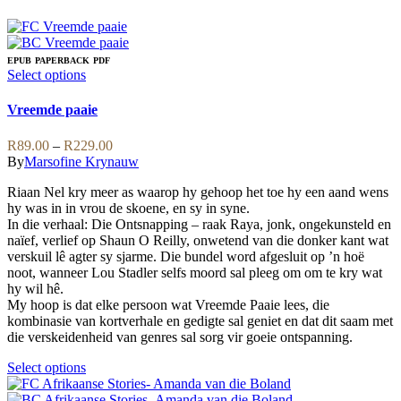
EPUB
PAPERBACK
PDF
This
Select options
product
has
Vreemde paaie
multiple
variants.
Price
R
89.00
–
R
229.00
The
range:
By
Marsofine Krynauw
options
R89.00
may
Riaan Nel kry meer as waarop hy gehoop het toe hy een aand wens
through
be
hy was in in vrou de skoene, en sy in syne.
R229.00
chosen
In die verhaal: Die Ontsnapping – raak Raya, jonk, ongekunsteld en
on
naïef, verlief op Shaun O Reilly, onwetend van die donker kant wat
the
verskuil lê agter sy sjarme. Die bundel word afgesluit op ’n hoë
product
noot, wanneer Lou Stadler selfs moord sal pleeg om om te kry wat
page
hy wil hê.
My hoop is dat elke persoon wat Vreemde Paaie lees, die
kombinasie van kortverhale en gedigte sal geniet en dat dit saam met
die verskeidenheid van genres sal sorg vir goeie ontspanning.
This
Select options
product
has