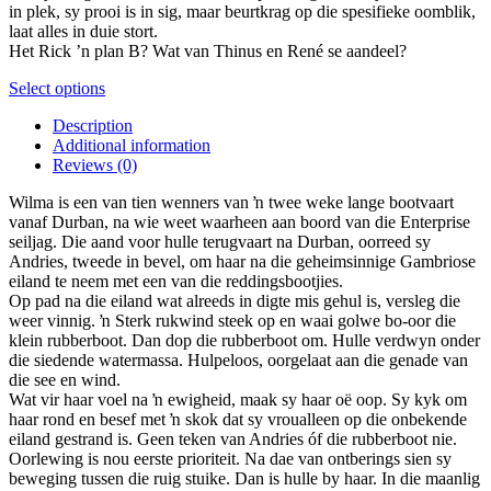
in plek, sy prooi is in sig, maar beurtkrag op die spesifieke oomblik,
laat alles in duie stort.
Het Rick ’n plan B? Wat van Thinus en René se aandeel?
This
Select options
product
Description
has
Additional information
multiple
Reviews (0)
variants.
The
Wilma is een van tien wenners van ŉ twee weke lange bootvaart
options
vanaf Durban, na wie weet waarheen aan boord van die Enterprise
may
seiljag. Die aand voor hulle terugvaart na Durban, oorreed sy
be
Andries, tweede in bevel, om haar na die geheimsinnige Gambriose
chosen
eiland te neem met een van die reddingsbootjies.
on
Op pad na die eiland wat alreeds in digte mis gehul is, versleg die
the
weer vinnig. ŉ Sterk rukwind steek op en waai golwe bo-oor die
product
klein rubberboot. Dan dop die rubberboot om. Hulle verdwyn onder
page
die siedende watermassa. Hulpeloos, oorgelaat aan die genade van
die see en wind.
Wat vir haar voel na ŉ ewigheid, maak sy haar oë oop. Sy kyk om
haar rond en besef met ŉ skok dat sy vroualleen op die onbekende
eiland gestrand is. Geen teken van Andries óf die rubberboot nie.
Oorlewing is nou eerste prioriteit. Na dae van ontberings sien sy
beweging tussen die ruig stuike. Dan is hulle by haar. In die maanlig