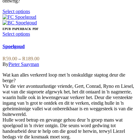
ontwrig?
This
Select options
product
has
multiple
EPUB
PAPERBACK
PDF
variants.
This
Select options
The
product
options
has
Spoelgoud
may
multiple
be
variants.
Price
R
59.00
–
R
189.00
chosen
The
range:
By
Pieter Saayman
on
options
R59.00
the
may
Wat kan alles verkeerd loop met ŉ onskuldige staptog deur die
through
product
be
berge?
R189.00
page
chosen
Vir die vier avontuurlustige vriende, Gert, Conrad, Ryno en Liesel,
on
wat van die staproete afgewyk het, het dit ontaard in ŉ nagmerrie,
the
waarin hulle ook in lewensgevaar verkeer het. Deur die versteekte
product
ingang van ŉ grot te ontdek en dit te verken, eindig hulle in ŉ
page
geheimsinnige vallei wat onbereikbaar is en weggesteek is van die
buitewereld.
Hulle word betrap en gevange gehou deur ŉ groep mans wat
spoelgoud in ŉ rivier ontgin. Die seuns word gedwing tot
handearbeid deur te help om die goud te herwin, terwyl Liezel
bedags vir die kosmaak moet sorg.