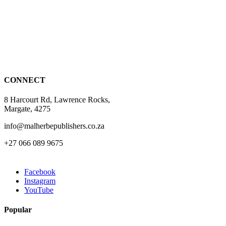
page
variants.
The
options
may
be
chosen
on
the
CONNECT
product
page
8 Harcourt Rd, Lawrence Rocks,
Margate, 4275
info@malherbepublishers.co.za
+27 066 089 9675
Facebook
Instagram
YouTube
Popular