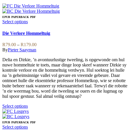
EPUB
PAPERBACK
PDF
This
Select options
product
has
Die Verlore Hommeltuig
multiple
variants.
Price
R
79.00
–
R
179.00
The
range:
By
Pieter Saayman
options
R79.00
may
Delia en Dirkie, ’n avontuurlustige tweeling, is opgewonde om hul
through
be
nuwe hommeltuie te toets, maar dinge loop skeef wanneer Dirkie sy
R179.00
chosen
kontrole verloor en die hommeltuig verdwyn. Hul soektog lei hulle
on
na ’n geheimsinnige vallei vol gevare en vreemde gebeure. Daar
the
ontmoet hulle die eksentrieke professor Hommelkop, wie se robotte
product
buite beheer raak wanneer sy rekenaarstelsel faal. Terwyl die robotte
page
’n eie weermag bou, word die tweeling se ouers en die lugmag op
hul spoor gestuur. Sal almal veilig ontsnap?
This
Select options
product
has
multiple
EPUB
PAPERBACK
PDF
variants.
This
Select options