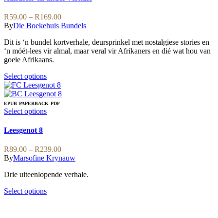
may
multiple
be
variants.
Price
R
59.00
–
R
169.00
chosen
The
range:
By
Die Boekehuis Bundels
on
options
R59.00
the
may
Dit is ‘n bundel kortverhale, deursprinkel met nostalgiese stories en
through
product
be
‘n móét-lees vir almal, maar veral vir Afrikaners en dié wat hou van
R169.00
page
chosen
goeie Afrikaans.
on
the
This
Select options
product
product
page
has
multiple
EPUB
PAPERBACK
PDF
variants.
This
Select options
The
product
options
has
Leesgenot 8
may
multiple
be
variants.
Price
R
89.00
–
R
239.00
chosen
The
range:
By
Marsofine Krynauw
on
options
R89.00
the
may
Drie uiteenlopende verhale.
through
product
be
R239.00
page
chosen
This
Select options
on
product
the
has
product
multiple