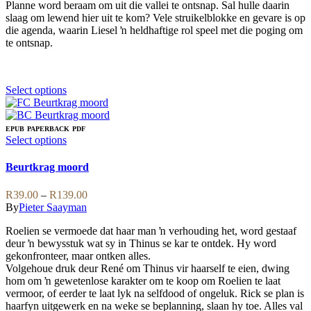
Planne word beraam om uit die vallei te ontsnap. Sal hulle daarin
slaag om lewend hier uit te kom? Vele struikelblokke en gevare is op
die agenda, waarin Liesel ŉ heldhaftige rol speel met die poging om
te ontsnap.
This
Select options
product
has
multiple
EPUB
PAPERBACK
PDF
variants.
This
Select options
The
product
options
has
Beurtkrag moord
may
multiple
be
variants.
Price
R
39.00
–
R
139.00
chosen
The
range:
By
Pieter Saayman
on
options
R39.00
the
may
Roelien se vermoede dat haar man ŉ verhouding het, word gestaaf
through
product
be
deur ŉ bewysstuk wat sy in Thinus se kar te ontdek. Hy word
R139.00
page
chosen
gekonfronteer, maar ontken alles.
on
Volgehoue druk deur René om Thinus vir haarself te eien, dwing
the
hom om ŉ gewetenlose karakter om te koop om Roelien te laat
product
vermoor, of eerder te laat lyk na selfdood of ongeluk. Rick se plan is
page
haarfyn uitgewerk en na weke se beplanning, slaan hy toe. Alles val