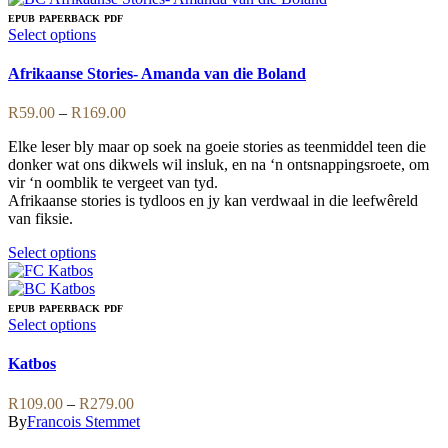
multiple
EPUB
PAPERBACK
PDF
variants.
This
Select options
The
product
options
has
Afrikaanse Stories- Amanda van die Boland
may
multiple
be
variants.
Price
R
59.00
–
R
169.00
chosen
The
range:
on
options
Elke leser bly maar op soek na goeie stories as teenmiddel teen die
R59.00
the
may
donker wat ons dikwels wil insluk, en na ‘n ontsnappingsroete, om
through
product
be
vir ‘n oomblik te vergeet van tyd.
R169.00
page
chosen
Afrikaanse stories is tydloos en jy kan verdwaal in die leefwêreld
on
van fiksie.
the
product
This
Select options
page
product
has
multiple
EPUB
PAPERBACK
PDF
variants.
This
Select options
The
product
options
has
Katbos
may
multiple
be
variants.
Price
R
109.00
–
R
279.00
chosen
The
range:
By
Francois Stemmet
on
options
R109.00