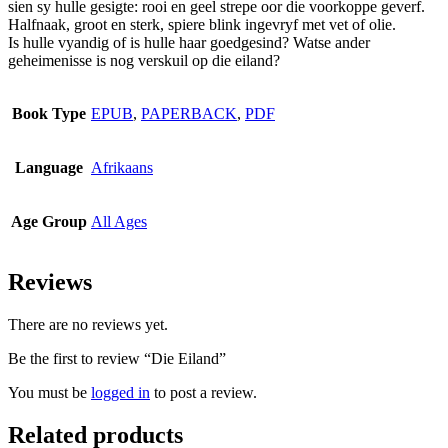
sien sy hulle gesigte: rooi en geel strepe oor die voorkoppe geverf.
Halfnaak, groot en sterk, spiere blink ingevryf met vet of olie.
Is hulle vyandig of is hulle haar goedgesind? Watse ander
geheimenisse is nog verskuil op die eiland?
Book Type
EPUB
,
PAPERBACK
,
PDF
Language
Afrikaans
Age Group
All Ages
Reviews
There are no reviews yet.
Be the first to review “Die Eiland”
You must be
logged in
to post a review.
Related products