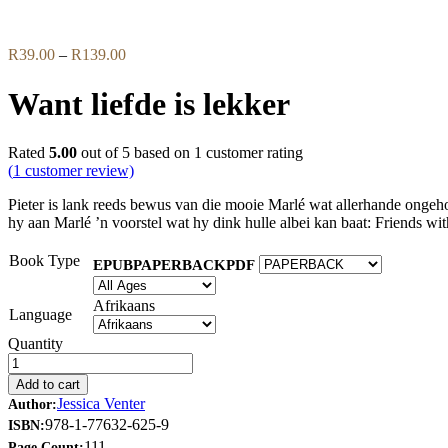
Flip to Back
Price
R
39.00
–
R
139.00
range:
R39.00
Want liefde is lekker
through
R139.00
Rated
5.00
out of 5 based on
1
customer rating
(
1
customer review)
Pieter is lank reeds bewus van die mooie Marlé wat allerhande ongeh
hy aan Marlé ’n voorstel wat hy dink hulle albei kan baat: Friends wi
Book Type
EPUB
PAPERBACK
PDF
Afrikaans
Language
Quantity
Add to cart
Jessica Venter
Author:
978-1-77632-625-9
ISBN:
111
Page Count: