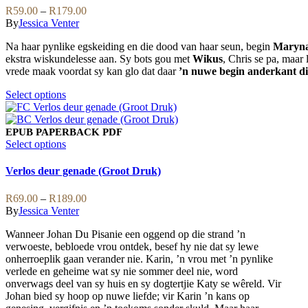
variants.
Price
R
59.00
–
R
179.00
The
range:
By
Jessica Venter
options
R59.00
may
Na haar pynlike egskeiding en die dood van haar seun, begin
Maryna
through
be
ekstra wiskundelesse aan. Sy bots gou met
Wikus
, Chris se pa, maar
R179.00
chosen
vrede maak voordat sy kan glo dat daar
’n nuwe begin anderkant di
on
the
This
Select options
product
product
page
has
multiple
EPUB
PAPERBACK
PDF
variants.
This
Select options
The
product
options
has
Verlos deur genade (Groot Druk)
may
multiple
be
variants.
Price
R
69.00
–
R
189.00
chosen
The
range:
By
Jessica Venter
on
options
R69.00
the
may
Wanneer Johan Du Pisanie een oggend op die strand ’n
through
product
be
verwoeste, bebloede vrou ontdek, besef hy nie dat sy lewe
R189.00
page
chosen
onherroeplik gaan verander nie. Karin, ’n vrou met ’n pynlike
on
verlede en geheime wat sy nie sommer deel nie, word
the
onverwags deel van sy huis en sy dogtertjie Katy se wêreld. Vir
product
Johan bied sy hoop op nuwe liefde; vir Karin ’n kans op
page