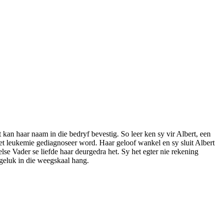
 kan haar naam in die bedryf bevestig. So leer ken sy vir Albert, een
 met leukemie gediagnoseer word. Haar geloof wankel en sy sluit Albert
lse Vader se liefde haar deurgedra het. Sy het egter nie rekening
 geluk in die weegskaal hang.