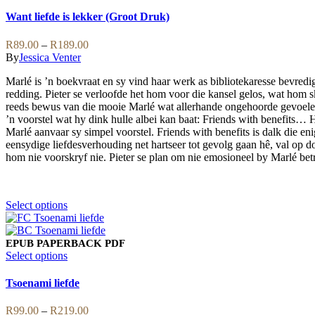
The
product
options
has
Want liefde is lekker (Groot Druk)
may
multiple
be
variants.
Price
R
89.00
–
R
189.00
chosen
The
range:
By
Jessica Venter
on
options
R89.00
the
may
Marlé is ’n boekvraat en sy vind haar werk as bibliotekaresse bevredi
through
product
be
redding. Pieter se verloofde het hom voor die kansel gelos, wat hom sk
R189.00
page
chosen
reeds bewus van die mooie Marlé wat allerhande ongehoorde gevoelen
on
’n voorstel wat hy dink hulle albei kan baat: Friends with benefits… H
the
Marlé aanvaar sy simpel voorstel. Friends with benefits is dalk die
product
eensydige liefdesverhouding net hartseer tot gevolg gaan hê, val op do
page
hom nie voorskryf nie. Pieter se plan om nie emosioneel by Marlé betr
This
Select options
product
has
multiple
EPUB
PAPERBACK
PDF
variants.
This
Select options
The
product
options
has
Tsoenami liefde
may
multiple
be
variants.
Price
R
99.00
–
R
219.00