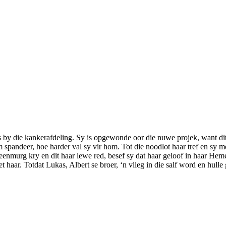
gs by die kankerafdeling. Sy is opgewonde oor die nuwe projek, want dit
am spandeer, hoe harder val sy vir hom. Tot die noodlot haar tref en sy
eenmurg kry en dit haar lewe red, besef sy dat haar geloof in haar Heme
 haar. Totdat Lukas, Albert se broer, ‘n vlieg in die salf word en hulle