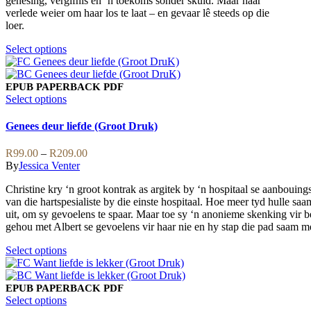
genesing, vergifnis en ’n toekoms sonder skuld. Maar haar
verlede weier om haar los te laat – en gevaar lê steeds op die
loer.
This
Select options
product
has
multiple
EPUB
PAPERBACK
PDF
variants.
This
Select options
The
product
options
has
Genees deur liefde (Groot Druk)
may
multiple
be
variants.
Price
R
99.00
–
R
209.00
chosen
The
range:
By
Jessica Venter
on
options
R99.00
the
may
Christine kry ‘n groot kontrak as argitek by ‘n hospitaal se aanbouin
through
product
be
van die hartspesialiste by die einste hospitaal. Hoe meer tyd hulle sa
R209.00
page
chosen
uit, om sy gevoelens te spaar. Maar toe sy ‘n anonieme skenking vir b
on
gehou met Albert se gevoelens vir haar nie en hy stap die pad saam met
the
product
This
Select options
page
product
has
multiple
EPUB
PAPERBACK
PDF
variants.
This
Select options