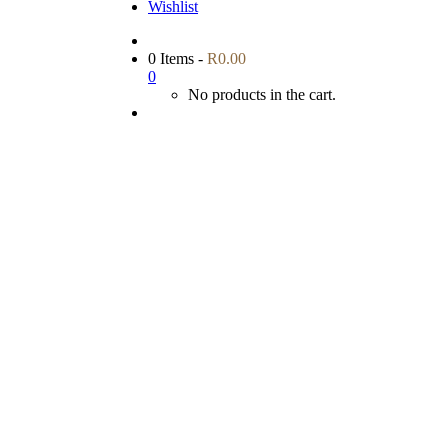
Wishlist
0 Items
-
R
0.00
0
No products in the cart.