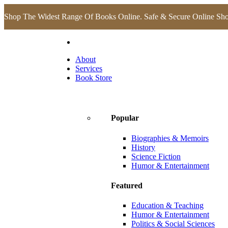
Shop The Widest Range Of Books Online. Safe & Secure Online Sh
About
Services
Book Store
Popular
Biographies & Memoirs
History
Science Fiction
Humor & Entertainment
Featured
Education & Teaching
Humor & Entertainment
Politics & Social Sciences