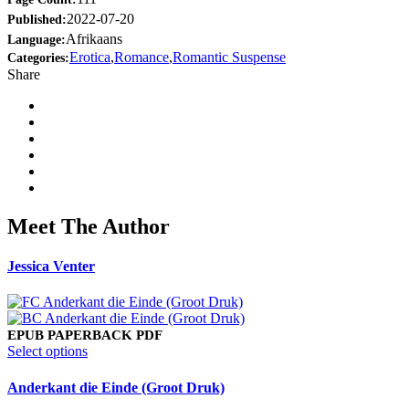
2022-07-20
Published:
Afrikaans
Language:
Erotica
,
Romance
,
Romantic Suspense
Categories:
Share
Meet The Author
Jessica Venter
EPUB
PAPERBACK
PDF
This
Select options
product
has
Anderkant die Einde (Groot Druk)
multiple