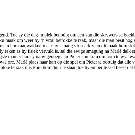
gend. Toe sy die dag ’n plek benodig om een van die skrywers se boekbek
u maak om weer by ’n vrou betrokke te raak, maar die man besit nog al di
s in hom aanwakker, maar hy is bang vir seerkry en dit maak hom skri
y reken as hy fisiek vervuld is, sal die ewige smagting na Marlé dalk s
 enigste manier hoe sy naby genoeg aan Pieter kan kom om hom te wys wa
we ore. Marlé plaas haar hart op die spel om Pieter te oortuig dat alle 
okke te raak nie, kom hom duur te staan toe hy amper te laat besef dat 