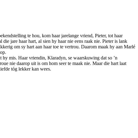
endstelling te hou, kom haar jarelange vriend, Pieter, tot haar
e jare haar hart, al sien hy haar nie eens raak nie. Pieter is lank
kkerig om sy hart aan haar toe te vertrou. Daarom maak hy aan Marlé
top.
t hy mis. Haar vriendin, Klaradyn, se waarskuwing dat so ’n
vroue nie daarop uit is om hom seer te maak nie. Maar die hart laat
liefde tóg lekker kan wees.