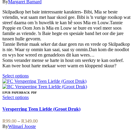
range:
By
Margaret Barnard
on
options
R89.00
the
may
Skilpadkop het baie interessante karakters- Bibi, Mia se beste
through
product
be
vriendin, wat saam met haar skool gee. Bibi is ŉ vurige rooikop wat
R249.00
page
chosen
streef daarna om ŉ huwelik te kan hê soos Mia en Louw.Tannie
on
Poppie en Oom Jors is Mia en Louw se bure en voel meer soos
the
familie as vriende. ŉ Baie hegte en spesiale band het oor die jare
product
tussen hulle gevorm.
page
Tannie Betsie maak seker dat daar geen rus en vrede op Skilpadkop
is nie. Waar sy onmin kan saai, saai sy onmin.Dan kom die noodlot
en wys hoe wreed en genadeloos dit kan wees…
Soms verander mense se harte in hout om seerkry te kan oorleef.
Kan twee hout harte mekaar weer warm en kloppend skuur?
This
Select options
product
has
multiple
EPUB
PAPERBACK
PDF
variants.
This
Select options
The
product
options
has
Versperring Teen Liefde (Groot Druk)
may
multiple
be
variants.
Price
R
99.00
–
R
349.00
chosen
The
range:
By
Wilmarí Jooste
on
options
R99.00