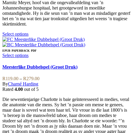
the
may
Marnitz Meyer, hoof van die ongevalleafdeling van ’n
through
product
be
Johannesburgse hospitaal, het grootgeword in moeilike
R349.00
page
chosen
omstandighede. Hy is die seun van ’n man wat as misdadiger gesterf
on
het en ’n ma wat tien jaar tronkstraf uitgedien het weens ‘n tragiese
the
skietinsident.
product
page
This
Select options
product
has
multiple
EPUB
PAPERBACK
PDF
variants.
This
Select options
The
product
options
has
Meesterlike Dubbelspel (Groot Druk)
may
multiple
be
variants.
Price
R
119.00
–
R
279.00
chosen
The
range:
By
Charné Harding
on
options
R119.00
Rated
4.00
out of 5
the
may
through
product
be
Die sewentienjarige Charlotte is baie geïnteresseerd in medies, veral
R279.00
page
chosen
die anatomie van die mens. Sy het ’n passie om mense te genees,
on
maar daar is soveel wat teen haar tel. Vir vroue in die laat 1800’s is
the
’n beroep in die manswêreld taboe, haar droom om medies te
product
studeer sal altyd net ’n droom bly. In Charlotte se eie woorde: “’n
page
Droom bly net ’n droom as jy niks daaraan doen nie. Maar ’n vrou
met ’n droom maak ’n droom realiteit as sy ander vroue agter haar