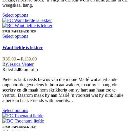
weegskaal hang.
This
Select options
product
has
multiple
EPUB
PAPERBACK
PDF
variants.
This
Select options
The
product
options
has
Want liefde is lekker
may
multiple
be
variants.
Price
R
39.00
–
R
139.00
chosen
The
range:
By
Jessica Venter
on
options
R39.00
Rated
5.00
out of 5
the
may
through
product
be
Pieter is lank reeds bewus van die mooie Marlé wat allerhande
R139.00
page
chosen
ongehoorde gevoelens in hom aanwakker, maar hy is bang vir
on
seerkry en dit maak hom skrikkerig om sy hart aan haar toe te
the
vertrou. Daarom maak hy aan Marlé ’n voorstel wat hy dink hulle
product
albei kan baat: Friends with benefits…
page
This
Select options
product
has
multiple
EPUB
PAPERBACK
PDF