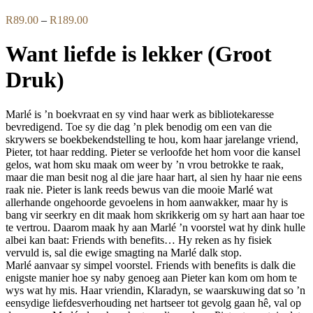
Price
R
89.00
–
R
189.00
range:
R89.00
Want liefde is lekker (Groot
through
R189.00
Druk)
Marlé is ’n boekvraat en sy vind haar werk as bibliotekaresse
bevredigend. Toe sy die dag ’n plek benodig om een van die
skrywers se boekbekendstelling te hou, kom haar jarelange vriend,
Pieter, tot haar redding. Pieter se verloofde het hom voor die kansel
gelos, wat hom sku maak om weer by ’n vrou betrokke te raak,
maar die man besit nog al die jare haar hart, al sien hy haar nie eens
raak nie. Pieter is lank reeds bewus van die mooie Marlé wat
allerhande ongehoorde gevoelens in hom aanwakker, maar hy is
bang vir seerkry en dit maak hom skrikkerig om sy hart aan haar toe
te vertrou. Daarom maak hy aan Marlé ’n voorstel wat hy dink hulle
albei kan baat: Friends with benefits… Hy reken as hy fisiek
vervuld is, sal die ewige smagting na Marlé dalk stop.
Marlé aanvaar sy simpel voorstel. Friends with benefits is dalk die
enigste manier hoe sy naby genoeg aan Pieter kan kom om hom te
wys wat hy mis. Haar vriendin, Klaradyn, se waarskuwing dat so ’n
eensydige liefdesverhouding net hartseer tot gevolg gaan hê, val op