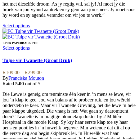
het met dieselfde droom. As jy regtig wil, sal jy! Al moet jy die
broek van jou vyand aantrek en sy geur aan jou smeer. Jy moet soos
hy word en sy agenda verander om vir jou te werk.”
This
Select options
product
has
multiple
EPUB
PAPERBACK
PDF
variants.
This
Select options
The
product
options
has
Tulpe vir Twanette (Groot Druk)
may
multiple
be
variants.
Price
R
109.00
–
R
299.00
chosen
The
range:
By
Franciska Mouton
on
options
R109.00
Rated
5.00
out of 5
the
may
through
product
be
Die Lewe is geneig om tenminste één keer in ’n mens se lewe, vir
R299.00
page
chosen
jou ’n klap te gee. Jou van balans af te probeer ruk, en jou wêreld
on
onderstebo te keer. Maar vir Twanette Greyling, het die lewe ’n hele
the
paar klappe uitgedeel. Die vraag is net: Wat gaan sy daaromtrent
product
doen? Twanette is ’n pragtige blondekop dokter by 2 Militêre
page
Hospitaal in die mooie Kaap. Sy kry haar eerste klap toe sy haar
pens en pootjies in ’n huwelik begewe. Min wetende dat dit al op
die eerste dag sou begin skipbreuk lei. ’n Huwelik wat haar
menswees en siel letterlik sou opvreet. In Leiden, Nederland, begin