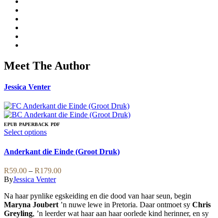
Meet The Author
Jessica Venter
EPUB
PAPERBACK
PDF
This
Select options
product
has
Anderkant die Einde (Groot Druk)
multiple
variants.
Price
R
59.00
–
R
179.00
The
range:
By
Jessica Venter
options
R59.00
may
Na haar pynlike egskeiding en die dood van haar seun, begin
through
be
Maryna Joubert
’n nuwe lewe in Pretoria. Daar ontmoet sy
Chris
R179.00
chosen
Greyling
, ’n leerder wat haar aan haar oorlede kind herinner, en sy