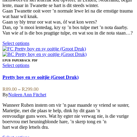
lente, maar in Twanette se hart is dit steeds winter.
Gaan Twanette ooit weer ’n normale lewe lei na die ernstige trauma
wat haar wil knak.
Gaan sy bly treur oor wat was, óf wat kon wees?
Dan, op ’n mooi lentedag, kry sy ’n bos tulpe met ’n nota daarby.
Van wie af is die bos pragtige tulpe, en wat sou in die nota staan…?
This
Select options
product
has
multiple
EPUB
PAPERBACK
PDF
variants.
This
Select options
The
product
options
has
Pretty boy en sy ooitjie (Groot Druk)
may
multiple
be
variants.
Price
R
89.00
–
R
299.00
chosen
The
range:
By
Noleen Ann Fitchet
on
options
R89.00
the
may
Wanneer Ruben instem om vir ’n paar maande sy vriend se suster,
through
product
be
Marietjie, met die plaas te help, dink hy dit gaan ’n
R299.00
page
chosen
eenvoudige guns wees. Wat hy egter nie verwag nie, is die vurige
on
boervrou met heuningblonde hare, ’n skerp tong en ’n
the
hart wat diep letsels dra.
product
page