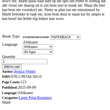
dowe ore. Marlé plaas haar hart op die spel om Pieter te oortuig dat
alle vroue nie daarop uit is om hom seer te maak nie. Maar die hart
laat hom nie voorskryf nie. Pieter se plan om nie emosioneel by
Marlé betrokke te raak nie, kom hom duur te staan toe hy amper te
laat besef dat liefde tóg lekker kan wees.
Book Type
EPUB
PAPERBACK
PDF
Afrikaans
Language
Quantity
Add to cart
Jessica Venter
Author:
978-1-99744-365-0
ISBN:
123
Page Count:
2025-09-09
Published:
Afrikaans
Language:
Large Print
,
Romance
Categories:
Share