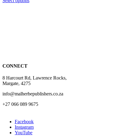
This
Select options
product
has
multiple
variants.
The
options
may
be
chosen
on
the
CONNECT
product
page
8 Harcourt Rd, Lawrence Rocks,
Margate, 4275
info@malherbepublishers.co.za
+27 066 089 9675
Facebook
Instagram
YouTube