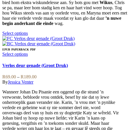
on
bied hom ekstra wiskundelesse aan. Sy bots gou met
Wikus
, Chris
the
se pa, maar leer hom stadig ken en haar hart vind weer hoop. Tog
product
hou Wikus steeds vas aan sy oorlede vrou, en Maryna moet eers met
page
haar eie verlede vrede maak voordat sy kan glo dat daar
’n nuwe
begin anderkant die einde
wag.
This
Select options
product
has
multiple
EPUB
PAPERBACK
PDF
variants.
This
Select options
The
product
options
has
Verlos deur genade (Groot Druk)
may
multiple
be
variants.
Price
R
69.00
–
R
189.00
chosen
The
range:
By
Jessica Venter
on
options
R69.00
the
may
Wanneer Johan Du Pisanie een oggend op die strand ’n
through
product
be
verwoeste, bebloede vrou ontdek, besef hy nie dat sy lewe
R189.00
page
chosen
onherroeplik gaan verander nie. Karin, ’n vrou met ’n pynlike
on
verlede en geheime wat sy nie sommer deel nie, word
the
onverwags deel van sy huis en sy dogtertjie Katy se wêreld. Vir
product
Johan bied sy hoop op nuwe liefde; vir Karin ’n kans op
page
genesing, vergifnis en ’n toekoms sonder skuld. Maar haar
verlede weier om haar los te laat – en gevaar lê steeds op die