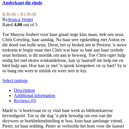
options
has
Anderkant die einde
may
multiple
be
variants.
Price
R
39.00
–
R
139.00
chosen
The
range:
By
Jessica Venter
on
options
R39.00
Rated
4.00
out of 5
the
may
through
product
be
Toe Maryna Joubert voor haar graad nege klas staan, trek een seun,
R139.00
page
chosen
Chris Greyling, haar aandag. Na haar seer egskeiding met Anton en
on
die dood van hulle seun, Deon, het sy besluit om in Pretoria ’n nuwe
the
toekoms te begin maar met Chris wat haar so baie aan haar oorlede
product
seun herinner, is dit moeilik om aan te beweeg. Toe Chris egter hulp
page
nodig het met ekstra wiskundelesse, kan sy haarself nie help nie en
bied hulp aan. Hoe kan sy met ’n spook kompeteer vir sy hart? Sy is
so bang om weer te misluk en weer seer te kry.
This
Select options
product
Description
has
Additional information
multiple
Reviews (0)
variants.
The
Marlé is ’n boekvraat en sy vind haar werk as bibliotekaresse
options
bevredigend. Toe sy die dag ’n plek benodig om een van die
may
skrywers se boekbekendstelling te hou, kom haar jarelange vriend,
be
Pieter, tot haar redding. Pieter se verloofde het hom voor die kansel
chosen