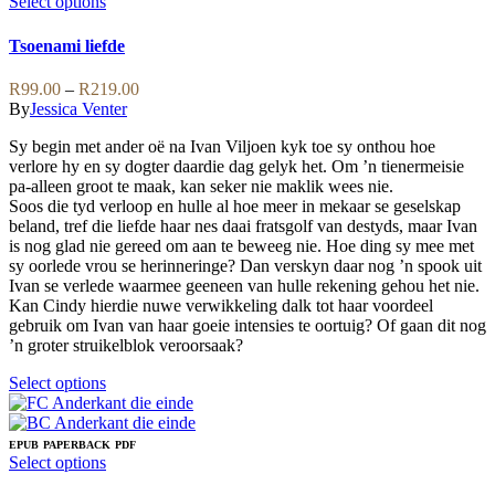
variants.
This
Select options
The
product
options
has
Tsoenami liefde
may
multiple
be
variants.
Price
R
99.00
–
R
219.00
chosen
The
range:
By
Jessica Venter
on
options
R99.00
the
may
Sy begin met ander oë na Ivan Viljoen kyk toe sy onthou hoe
through
product
be
verlore hy en sy dogter daardie dag gelyk het. Om ’n tienermeisie
R219.00
page
chosen
pa-alleen groot te maak, kan seker nie maklik wees nie.
on
Soos die tyd verloop en hulle al hoe meer in mekaar se geselskap
the
beland, tref die liefde haar nes daai fratsgolf van destyds, maar Ivan
product
is nog glad nie gereed om aan te beweeg nie. Hoe ding sy mee met
page
sy oorlede vrou se herinneringe? Dan verskyn daar nog ’n spook uit
Ivan se verlede waarmee geeneen van hulle rekening gehou het nie.
Kan Cindy hierdie nuwe verwikkeling dalk tot haar voordeel
gebruik om Ivan van haar goeie intensies te oortuig? Of gaan dit nog
’n groter struikelblok veroorsaak?
This
Select options
product
has
multiple
EPUB
PAPERBACK
PDF
variants.
This
Select options
The
product