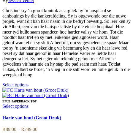
range:
By
Jessica Venter
options
R99.00
may
Christine kry ‘n groot kontrak as argitek by ‘n hospitaal se
through
be
aanbouings by die kankerafdeling. Sy is opgewonde oor die nuwe
R209.00
chosen
projek, want dit kan haar naam in die bedryf bevestig. So leer ken sy
on
vir Albert, een van die hartspesialiste by die einste hospitaal. Hoe
the
meer tyd hulle saam spandeer, hoe harder val sy vir hom. Tot die
product
noodlot haar tref en sy met leukemie gediagnoseer word. Haar
page
geloof wankel en sy sluit Albert uit, om sy gevoelens te spaar. Maar
toe sy ‘n anonieme skenking vir beenmurg kry en dit haar lewe red,
besef sy dat haar geloof in haar Hemelse Vader se liefde haar
deurgedra het. Sy het egter nie rekening gehou met Albert se
gevoelens vir haar nie en hy stap die pad saam met haar. Totdat
Lukas, Albert se broer, ‘n vlieg in die salf word en hulle geluk in die
weegskaal hang.
This
Select options
product
has
multiple
EPUB
PAPERBACK
PDF
variants.
This
Select options
The
product
options
has
Harte van hout (Groot Druk)
may
multiple
be
variants.
Price
R
89.00
–
R
249.00
chosen
The