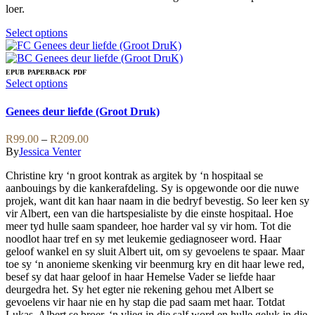
loer.
This
Select options
product
has
multiple
EPUB
PAPERBACK
PDF
variants.
This
Select options
The
product
options
has
Genees deur liefde (Groot Druk)
may
multiple
be
variants.
Price
R
99.00
–
R
209.00
chosen
The
range:
By
Jessica Venter
on
options
R99.00
the
may
Christine kry ‘n groot kontrak as argitek by ‘n hospitaal se
through
product
be
aanbouings by die kankerafdeling. Sy is opgewonde oor die nuwe
R209.00
page
chosen
projek, want dit kan haar naam in die bedryf bevestig. So leer ken sy
on
vir Albert, een van die hartspesialiste by die einste hospitaal. Hoe
the
meer tyd hulle saam spandeer, hoe harder val sy vir hom. Tot die
product
noodlot haar tref en sy met leukemie gediagnoseer word. Haar
page
geloof wankel en sy sluit Albert uit, om sy gevoelens te spaar. Maar
toe sy ‘n anonieme skenking vir beenmurg kry en dit haar lewe red,
besef sy dat haar geloof in haar Hemelse Vader se liefde haar
deurgedra het. Sy het egter nie rekening gehou met Albert se
gevoelens vir haar nie en hy stap die pad saam met haar. Totdat
Lukas, Albert se broer, ‘n vlieg in die salf word en hulle geluk in die