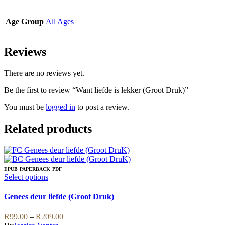
Age Group
All Ages
Reviews
There are no reviews yet.
Be the first to review “Want liefde is lekker (Groot Druk)”
You must be
logged in
to post a review.
Related products
EPUB
PAPERBACK
PDF
This
Select options
product
has
Genees deur liefde (Groot Druk)
multiple
variants.
Price
R
99.00
–
R
209.00
The