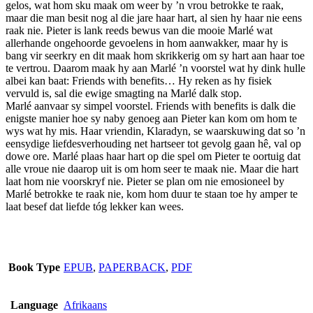
gelos, wat hom sku maak om weer by ’n vrou betrokke te raak,
on
maar die man besit nog al die jare haar hart, al sien hy haar nie eens
the
raak nie. Pieter is lank reeds bewus van die mooie Marlé wat
product
allerhande ongehoorde gevoelens in hom aanwakker, maar hy is
page
bang vir seerkry en dit maak hom skrikkerig om sy hart aan haar toe
te vertrou. Daarom maak hy aan Marlé ’n voorstel wat hy dink hulle
albei kan baat: Friends with benefits… Hy reken as hy fisiek
vervuld is, sal die ewige smagting na Marlé dalk stop.
Marlé aanvaar sy simpel voorstel. Friends with benefits is dalk die
enigste manier hoe sy naby genoeg aan Pieter kan kom om hom te
wys wat hy mis. Haar vriendin, Klaradyn, se waarskuwing dat so ’n
eensydige liefdesverhouding net hartseer tot gevolg gaan hê, val op
dowe ore. Marlé plaas haar hart op die spel om Pieter te oortuig dat
alle vroue nie daarop uit is om hom seer te maak nie. Maar die hart
laat hom nie voorskryf nie. Pieter se plan om nie emosioneel by
Marlé betrokke te raak nie, kom hom duur te staan toe hy amper te
laat besef dat liefde tóg lekker kan wees.
Book Type
EPUB
,
PAPERBACK
,
PDF
Language
Afrikaans