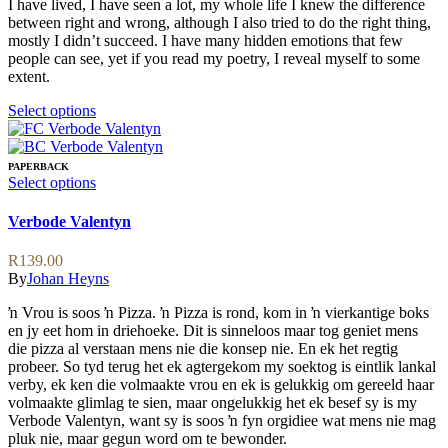
I have lived, I have seen a lot, my whole life I knew the difference
be
between right and wrong, although I also tried to do the right thing,
chosen
mostly I didn’t succeed. I have many hidden emotions that few
on
people can see, yet if you read my poetry, I reveal myself to some
the
extent.
product
page
This
Select options
product
has
multiple
PAPERBACK
variants.
This
Select options
The
product
options
has
Verbode Valentyn
may
multiple
be
variants.
R
139.00
chosen
The
By
Johan Heyns
on
options
the
may
ŉ Vrou is soos ŉ Pizza. ŉ Pizza is rond, kom in ŉ vierkantige boks
product
be
en jy eet hom in driehoeke. Dit is sinneloos maar tog geniet mens
page
chosen
die pizza al verstaan mens nie die konsep nie. En ek het regtig
on
probeer. So tyd terug het ek agtergekom my soektog is eintlik lankal
the
verby, ek ken die volmaakte vrou en ek is gelukkig om gereeld haar
product
volmaakte glimlag te sien, maar ongelukkig het ek besef sy is my
page
Verbode Valentyn, want sy is soos ŉ fyn orgidiee wat mens nie mag
pluk nie, maar gegun word om te bewonder.