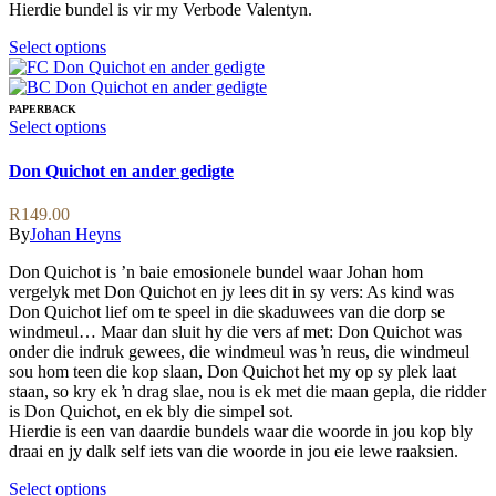
Hierdie bundel is vir my Verbode Valentyn.
This
Select options
product
has
multiple
PAPERBACK
variants.
This
Select options
The
product
options
has
Don Quichot en ander gedigte
may
multiple
be
variants.
R
149.00
chosen
The
By
Johan Heyns
on
options
the
may
Don Quichot is ’n baie emosionele bundel waar Johan hom
product
be
vergelyk met Don Quichot en jy lees dit in sy vers: As kind was
page
chosen
Don Quichot lief om te speel in die skaduwees van die dorp se
on
windmeul… Maar dan sluit hy die vers af met: Don Quichot was
the
onder die indruk gewees, die windmeul was ŉ reus, die windmeul
product
sou hom teen die kop slaan, Don Quichot het my op sy plek laat
page
staan, so kry ek ŉ drag slae, nou is ek met die maan gepla, die ridder
is Don Quichot, en ek bly die simpel sot.
Hierdie is een van daardie bundels waar die woorde in jou kop bly
draai en jy dalk self iets van die woorde in jou eie lewe raaksien.
This
Select options