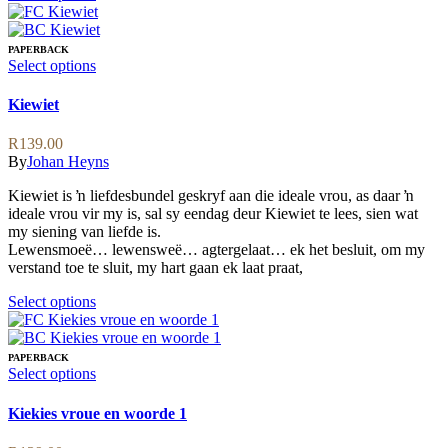
product
has
multiple
PAPERBACK
variants.
This
Select options
The
product
options
has
Kiewiet
may
multiple
be
variants.
R
139.00
chosen
The
By
Johan Heyns
on
options
the
may
Kiewiet is ŉ liefdesbundel geskryf aan die ideale vrou, as daar ŉ
product
be
ideale vrou vir my is, sal sy eendag deur Kiewiet te lees, sien wat
page
chosen
my siening van liefde is.
on
Lewensmoeë… lewensweë… agtergelaat… ek het besluit, om my
the
verstand toe te sluit, my hart gaan ek laat praat,
product
page
This
Select options
product
has
multiple
PAPERBACK
variants.
This
Select options
The
product
options
has
Kiekies vroue en woorde 1
may
multiple
be
variants.