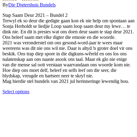
chosen
The
range:
By
Die Digtershuis Bundels
on
options
R99.00
the
may
Stap Saam Deur 2021 – Bundel 2
through
product
be
Terwyl ek so deur die gedigte gaan kon ek nie help om spontaan aan
R319.00
page
chosen
Sonja Herholdt se liedjie Loop saam loop saam deur my lewe… te
on
dink nie. En dit is presies wat ons doen deur saam te stap deur 2021.
the
Ons beleef saam met elke digter die emosie en die woorde.
product
2021 was veronderstel om ons gesond-word-jaar te wees maar
page
weereens was dit nie ons wil nie. Daar is altyd ŉ groter doel vir ons
beskik. Ons trap diep spore in die digkuns-wêreld en ons los ons
nalatenskap aan ons naaste asook ons taal. Maar ek glo nie enige
van die mense sal ooit verstaan waarvandaan ons woorde kom nie.
Hoe diep ons moet delf, beleef en selfs leef om die seer, die
blydskap, vreugde en hartseer neer te skryf nie.
Mag hierdie stel bundels van 2021 jul herinneringe lewendig hou.
This
Select options
product
has
multiple
variants.
The
options
may
be