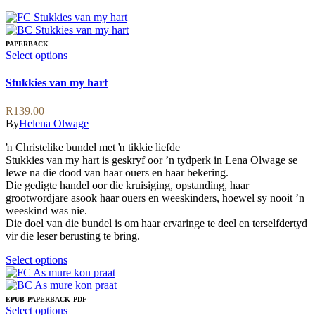
PAPERBACK
This
Select options
product
has
Stukkies van my hart
multiple
variants.
R
139.00
The
By
Helena Olwage
options
may
ŉ Christelike bundel met ŉ tikkie liefde
be
Stukkies van my hart is geskryf oor ’n tydperk in Lena Olwage se
chosen
lewe na die dood van haar ouers en haar bekering.
on
Die gedigte handel oor die kruisiging, opstanding, haar
the
grootwordjare asook haar ouers en weeskinders, hoewel sy nooit ’n
product
weeskind was nie.
page
Die doel van die bundel is om haar ervaringe te deel en terselfdertyd
vir die leser berusting te bring.
This
Select options
product
has
multiple
EPUB
PAPERBACK
PDF
variants.
This
Select options