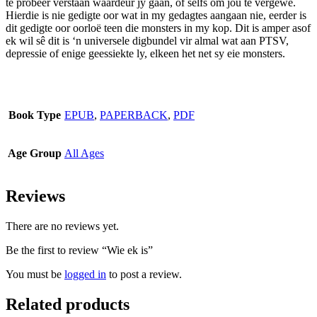
te probeer verstaan waardeur jy gaan, of selfs om jou te vergewe.
Hierdie is nie gedigte oor wat in my gedagtes aangaan nie, eerder is
dit gedigte oor oorloë teen die monsters in my kop. Dit is amper asof
ek wil sê dit is ‘n universele digbundel vir almal wat aan PTSV,
depressie of enige geessiekte ly, elkeen het net sy eie monsters.
Book Type
EPUB
,
PAPERBACK
,
PDF
Age Group
All Ages
Reviews
There are no reviews yet.
Be the first to review “Wie ek is”
You must be
logged in
to post a review.
Related products