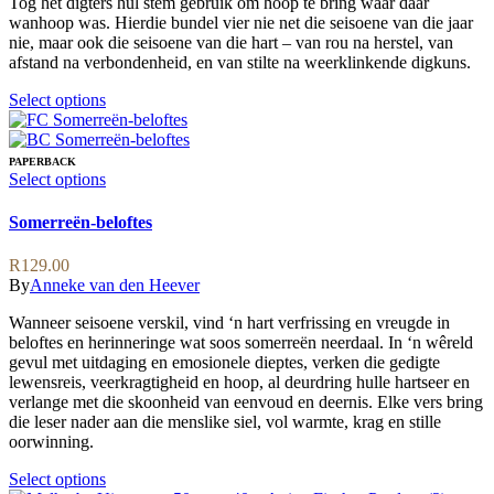
Tog het digters hul stem gebruik om hoop te bring waar daar
the
wanhoop was. Hierdie bundel vier nie net die seisoene van die jaar
product
nie, maar ook die seisoene van die hart – van rou na herstel, van
page
afstand na verbondenheid, en van stilte na weerklinkende digkuns.
This
Select options
product
has
multiple
PAPERBACK
variants.
This
Select options
The
product
options
has
Somerreën-beloftes
may
multiple
be
variants.
R
129.00
chosen
The
By
Anneke van den Heever
on
options
the
may
Wanneer seisoene verskil, vind ‘n hart verfrissing en vreugde in
product
be
beloftes en herinneringe wat soos somerreën neerdaal. In ‘n wêreld
page
chosen
gevul met uitdaging en emosionele dieptes, verken die gedigte
on
lewensreis, veerkragtigheid en hoop, al deurdring hulle hartseer en
the
verlange met die skoonheid van eenvoud en deernis. Elke vers bring
product
die leser nader aan die menslike siel, vol warmte, krag en stille
page
oorwinning.
This
Select options