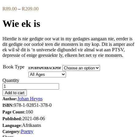
Price
R
89.00
–
R
209.00
range:
R89.00
Wie ek is
through
R209.00
Hierdie is nie gedigte oor wat in my gedagtes aangaan nie, eerder is
dit gedigte oor oorloë teen die monsters in my kop. Dit is amper asof
ek wil sê dit is ‘n universele digbundel vir almal wat aan PTSV,
depressie of enige geessiekte ly, elkeen het net sy eie monsters.
Book Type
EPUB
PAPERBACK
PDF
Quantity
Add to cart
Johan Heyns
Author:
978-1-92851-378-0
ISBN:
160
Page Count:
2021-08-06
Published:
Afrikaans
Language:
Poetry
Category: