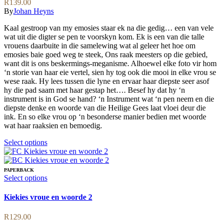
R
139.00
chosen
The
By
Johan Heyns
on
options
the
may
Kaal gestroop van my emosies staar ek na die gedig… een van vele
product
be
wat uit die digter se pen te voorskyn kom. Ek is een van die talle
page
chosen
vrouens daarbuite in die samelewing wat al geleer het hoe om
on
emosies baie goed weg te steek, Ons raak meesters op die gebied,
the
want dit is ons beskermings-meganisme. Alhoewel elke foto vir hom
product
‘n storie van haar eie vertel, sien hy tog ook die mooi in elke vrou se
page
wese raak. Hy lees tussen die lyne en ervaar haar diepste seer asof
hy die pad saam met haar gestap het…. Besef hy dat hy ‘n
instrument is in God se hand? ‘n Instrument wat ‘n pen neem en die
diepste denke en woorde van die Heilige Gees laat vloei deur die
ink. En so elke vrou op ‘n besonderse manier bedien met woorde
wat haar raaksien en bemoedig.
This
Select options
product
has
multiple
PAPERBACK
variants.
This
Select options
The
product
options
has
Kiekies vroue en woorde 2
may
multiple
be
variants.
R
129.00