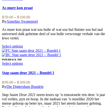
The
product
options
has
As mure kon praat
may
multiple
be
variants.
Price
R
59.00
–
R
169.00
chosen
The
range:
By
Annelize Swanepoel
on
options
R59.00
the
may
As mure kon praat wat sou hulle sê wat sou hul fluister sou hul taal
through
product
be
universeel dalk geheime deel of sou hulle verwronge verhale van die
R169.00
page
chosen
lewe vertel.
on
the
This
Select options
product
product
page
has
multiple
PAPERBACK
PDF
variants.
This
Select options
The
product
options
has
Stap saam deur 2021 – Bundel 1
may
multiple
be
variants.
Price
R
99.00
–
R
309.00
chosen
The
range:
By
Die Digtershuis Bundels
on
options
R99.00
the
may
Stap Saam Deur 2021
neem lesers op ’n emosionele reis deur ’n jaar
through
product
be
vol verlies, pyn en hoop. In die nadraai van ’n moeilike 2020 het
R309.00
page
chosen
mense gehoop op beter tye, maar 2021 het steeds hartseer gebring.
on