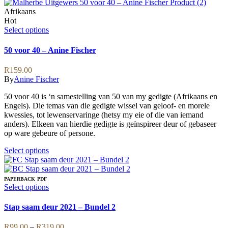
product
has
Afrikaans
multiple
Hot
variants.
This
Select options
The
product
options
has
50 voor 40 – Anine Fischer
may
multiple
be
variants.
R
159.00
chosen
The
By
Anine Fischer
on
options
the
may
50 voor 40 is ‘n samestelling van 50 van my gedigte (Afrikaans en
product
be
Engels). Die temas van die gedigte wissel van geloof- en morele
page
chosen
kwessies, tot lewenservaringe (hetsy my eie of die van iemand
on
anders). Elkeen van hierdie gedigte is geïnspireer deur of gebaseer
the
op ware gebeure of persone.
product
page
This
Select options
product
has
multiple
PAPERBACK
PDF
variants.
This
Select options
The
product
options
has
Stap saam deur 2021 – Bundel 2
may
multiple
be
variants.
Price
R
99.00
–
R
319.00