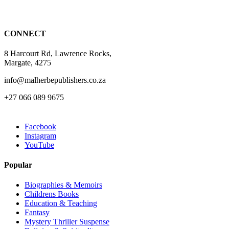
chosen
on
the
CONNECT
product
page
8 Harcourt Rd, Lawrence Rocks,
Margate, 4275
info@malherbepublishers.co.za
+27 066 089 9675
Facebook
Instagram
YouTube
Popular
Biographies & Memoirs
Childrens Books
Education & Teaching
Fantasy
Mystery Thriller Suspense