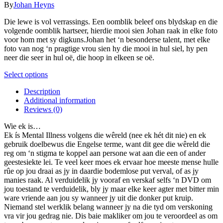
chosen
The
By
Johan Heyns
on
options
the
may
Die lewe is vol verrassings. Een oomblik beleef ons blydskap en die
product
be
volgende oomblik hartseer, hierdie mooi sien Johan raak in elke foto
page
chosen
voor hom met sy digkuns.Johan het ‘n besonderse talent, met elke
on
foto van nog ‘n pragtige vrou sien hy die mooi in hul siel, hy pen
the
neer die seer in hul oë, die hoop in elkeen se oë.
product
page
This
Select options
product
Description
has
Additional information
multiple
Reviews (0)
variants.
The
Wie ek is…
options
Ek ís Mental Illness volgens die wêreld (nee ek hét dit nie) en ek
may
gebruik doelbewus die Engelse terme, want dit gee die wêreld die
be
reg om ‘n stigma te koppel aan persone wat aan die een of ander
chosen
geestesiekte lei. Te veel keer moes ek ervaar hoe meeste mense hulle
on
rûe op jou draai as jy in daardie bodemlose put verval, of as jy
the
manies raak. Al verduidelik jy vooraf en verskaf selfs ‘n DVD om
product
jou toestand te verduidelik, bly jy maar elke keer agter met bitter min
page
ware vriende aan jou sy wanneer jy uit die donker put kruip.
Niemand stel werklik belang wanneer jy na die tyd om verskoning
vra vir jou gedrag nie. Dis baie makliker om jou te veroordeel as om