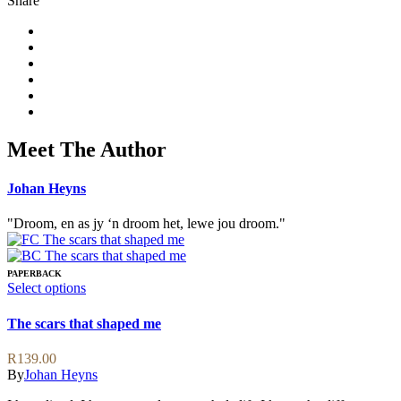
Share
Meet The Author
Johan Heyns
"Droom, en as jy ‘n droom het, lewe jou droom."
PAPERBACK
This
Select options
product
has
The scars that shaped me
multiple
variants.
R
139.00
The
By
Johan Heyns
options
may