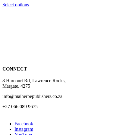
This
Select options
product
has
multiple
variants.
The
options
may
be
chosen
on
the
CONNECT
product
page
8 Harcourt Rd, Lawrence Rocks,
Margate, 4275
info@malherbepublishers.co.za
+27 066 089 9675
Facebook
Instagram
YouTube