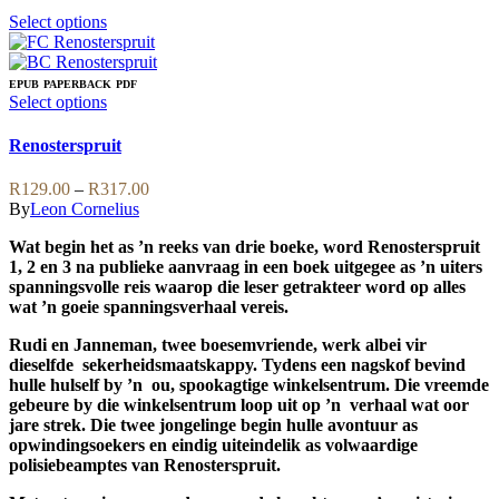
page
This
Select options
product
has
multiple
EPUB
PAPERBACK
PDF
variants.
This
Select options
The
product
options
has
Renosterspruit
may
multiple
be
variants.
Price
R
129.00
–
R
317.00
chosen
The
range:
By
Leon Cornelius
on
options
R129.00
the
may
Wat begin het as ’n reeks van drie boeke, word Renosterspruit
through
product
be
1, 2 en 3 na publieke aanvraag in een boek uitgegee as ’n uiters
R317.00
page
chosen
spanningsvolle reis waarop die leser getrakteer word op alles
on
wat ’n goeie spanningsverhaal vereis.
the
product
Rudi en Janneman, twee boesemvriende, werk albei vir
page
dieselfde sekerheidsmaatskappy. Tydens een nagskof bevind
hulle hulself by ’n ou, spookagtige winkelsentrum. Die vreemde
gebeure by die winkelsentrum loop uit op ’n verhaal wat oor
jare strek. Die twee jongelinge begin hulle avontuur as
opwindingsoekers en eindig uiteindelik as volwaardige
polisiebeamptes van Renosterspruit.