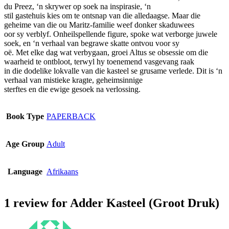
du Preez, ‘n skrywer op soek na inspirasie, ‘n
chosen
stil gastehuis kies om te ontsnap van die alledaagse. Maar die
on
geheime van die ou Maritz-familie weef donker skaduwees
the
oor sy verblyf. Onheilspellende figure, spoke wat verborge juwele
product
soek, en ‘n verhaal van begrawe skatte ontvou voor sy
page
oë. Met elke dag wat verbygaan, groei Altus se obsessie om die
waarheid te ontbloot, terwyl hy toenemend vasgevang raak
in die dodelike lokvalle van die kasteel se grusame verlede. Dit is ‘n
verhaal van mistieke kragte, geheimsinnige
sterftes en die ewige gesoek na verlossing.
Book Type
PAPERBACK
Age Group
Adult
Language
Afrikaans
1 review for
Adder Kasteel (Groot Druk)