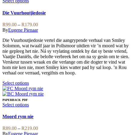
This
Select options
product
has
Die Vuurhoutjiedosie
multiple
variants.
Price
R
99.00
–
R
179.00
The
range:
By
Eugene Pienaar
options
R99.00
may
Die Vuurhoutjiedosie vertel die aangrypende verhaal van Smiley
through
be
Solomon, wat twaalf jaar in Pollsmoor uitdien vir ’n moord wat hy
R179.00
chosen
nie gepleeg het nie. Ná sy vrylating ontdek hy dat sy beste vriend,
on
Vaatjie Daniëls, die belofte verbreek het om na sy gesin om te sien.
the
Verskeur tussen wraak en die verlange om die dogter te vind wat
product
hom nie ken nie, moet Smiley kies watter pad hy sal loop. ’n Rou
page
verhaal oor verraad, vergifnis en hoop.
This
Select options
product
has
multiple
PAPERBACK
PDF
variants.
This
Select options
The
product
options
has
Moord rym nie
may
multiple
be
variants.
Price
R
89.00
–
R
219.00
chosen
The
range:
By
Eugene Pienaar