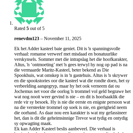
Rated
5
out of 5
renevdm123
–
November 11, 2025
Ek het Adder kasteel baie geniet. Dit is ŉ spanningsvolle
verhaal: romanse verweef met misdaad en bonatuurlike
verskynsels. Sommer met die intrapslag het die hoofkarakter,
Altus, ŉ ‘ontmoeting’ met ŉ gees terwyl hy nog op pad is na
die vermaarde Maritz-Kasteel, beter bekend as Die
Spookhuis, wat omskep is in ŉ gastehuis. Altus is ŉ skrywer
en die spookstories oor die kasteel wat die rondte doen, het sy
verbeelding aangegryp, maar hy het ook verneem dat ou
Jochemus net voor die oorlog ŉ trommel vol geld begrawe het
wat nog nooit weer gevind is nie – en dit is hoofsaaklik die
rede vir sy besoek. Hy is nie die eerste en enigste persoon wat
na die versteekte trommel op soek is nie, en gierigheid neem
die oorhand. As daar nou een karakter is wat my gefassineer
het, dan is dit die geheimsinnige Trevor wat tydig en ontydig
sy opwagting maak.
Ek kan Adder Kasteel beslis aanbeveel. Die verhaal is