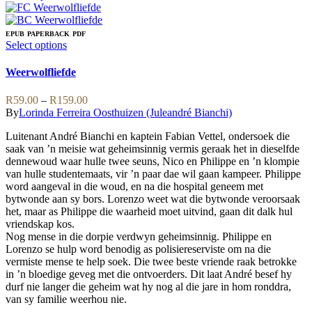
product
has
multiple
EPUB
PAPERBACK
PDF
variants.
This
Select options
The
product
options
has
Weerwolfliefde
may
multiple
be
variants.
Price
R
59.00
–
R
159.00
chosen
The
range:
By
Lorinda Ferreira Oosthuizen (Juleandré Bianchi)
on
options
R59.00
the
may
Luitenant André Bianchi en kaptein Fabian Vettel, ondersoek die
through
product
be
saak van ’n meisie wat geheimsinnig vermis geraak het in dieselfde
R159.00
page
chosen
dennewoud waar hulle twee seuns, Nico en Philippe en ’n klompie
on
van hulle studentemaats, vir ’n paar dae wil gaan kampeer. Philippe
the
word aangeval in die woud, en na die hospital geneem met
product
bytwonde aan sy bors. Lorenzo weet wat die bytwonde veroorsaak
page
het, maar as Philippe die waarheid moet uitvind, gaan dit dalk hul
vriendskap kos.
Nog mense in die dorpie verdwyn geheimsinnig. Philippe en
Lorenzo se hulp word benodig as polisiereserviste om na die
vermiste mense te help soek. Die twee beste vriende raak betrokke
in ’n bloedige geveg met die ontvoerders. Dit laat André besef hy
durf nie langer die geheim wat hy nog al die jare in hom ronddra,
van sy familie weerhou nie.