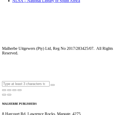
NLSA – National Library of South Africa
Malherbe Uitgewers (Pty) Ltd, Reg No 2017/283425/07. All Rights
Reserved.
MALHERBE PUBLISHERS
8 Harcourt Rd, Lawrence Rocks, Margate, 4275