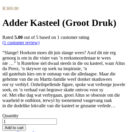
R
369.00
Adder Kasteel (Groot Druk)
Rated
5.00
out of 5 based on
1
customer rating
(
1
customer review)
“Slange! Hoekom moes dit juis slange wees? Asof dit nie erg
genoeg is om in die visier van ’n reeksmoordenaar te wees
nie …” ŉ Rustelose siel dwaal steeds in die ou kasteel, waar Altus
du Preez, ‘n skrywer op soek na inspirasie, ‘n
stil gastehuis kies om te ontsnap van die alledaagse. Maar die
geheime van die ou Maritz-familie weef donker skaduwees
oor sy verblyf. Onheilspellende figure, spoke wat verborge juwele
soek, en ‘n verhaal van begrawe skatte ontvou voor sy
oë. Met elke dag wat verbygaan, groei Altus se obsessie om die
waarheid te ontbloot, terwyl hy toenemend vasgevang raak
in die dodelike lokvalle van die kasteel se grusame verlede…
Quantity
Add to cart