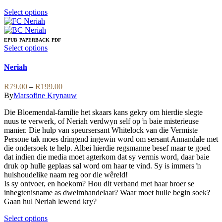
This
Select options
product
has
multiple
EPUB
PAPERBACK
PDF
variants.
This
Select options
The
product
options
has
Neriah
may
multiple
be
variants.
Price
R
79.00
–
R
199.00
chosen
The
range:
By
Marsofine Krynauw
on
options
R79.00
the
may
Die Bloemendal-familie het skaars kans gekry om hierdie slegte
through
product
be
nuus te verwerk, of Neriah verdwyn self op ŉ baie misterieuse
R199.00
page
chosen
manier. Die hulp van speursersant Whitelock van die Vermiste
on
Persone tak moes dringend ingewin word om sersant Annandale met
the
die ondersoek te help. Albei hierdie regsmanne besef maar te goed
product
dat indien die media moet agterkom dat sy vermis word, daar baie
page
druk op hulle geplaas sal word om haar te vind. Sy is immers ŉ
huishoudelike naam reg oor die wêreld!
Is sy ontvoer, en hoekom? Hou dit verband met haar broer se
inhegtenisname as dwelmhandelaar? Waar moet hulle begin soek?
Gaan hul Neriah lewend kry?
This
Select options