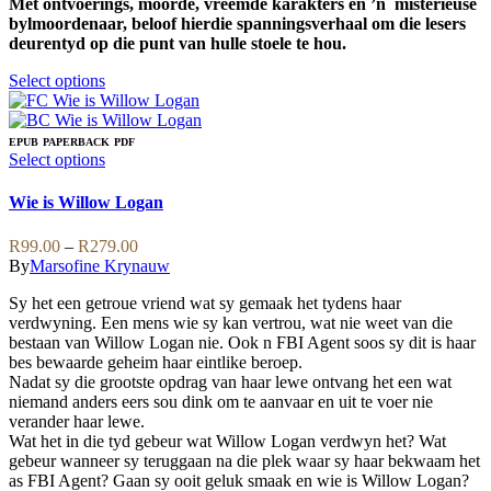
Met ontvoerings, moorde, vreemde karakters en ’n misterieuse
bylmoordenaar, beloof hierdie spanningsverhaal om die lesers
deurentyd op die punt van hulle stoele te hou.
This
Select options
product
has
multiple
EPUB
PAPERBACK
PDF
variants.
This
Select options
The
product
options
has
Wie is Willow Logan
may
multiple
be
variants.
Price
R
99.00
–
R
279.00
chosen
The
range:
By
Marsofine Krynauw
on
options
R99.00
the
may
Sy het een getroue vriend wat sy gemaak het tydens haar
through
product
be
verdwyning. Een mens wie sy kan vertrou, wat nie weet van die
R279.00
page
chosen
bestaan van Willow Logan nie. Ook n FBI Agent soos sy dit is haar
on
bes bewaarde geheim haar eintlike beroep.
the
Nadat sy die grootste opdrag van haar lewe ontvang het een wat
product
niemand anders eers sou dink om te aanvaar en uit te voer nie
page
verander haar lewe.
Wat het in die tyd gebeur wat Willow Logan verdwyn het? Wat
gebeur wanneer sy teruggaan na die plek waar sy haar bekwaam het
as FBI Agent? Gaan sy ooit geluk smaak en wie is Willow Logan?