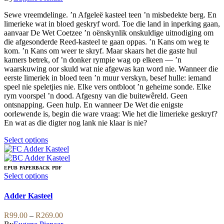
on
options
R89.00
the
may
Sewe vreemdelinge. ’n Afgeleë kasteel teen ’n misbedekte berg. En
through
product
be
limerieke wat in bloed geskryf word. Toe die land in inperking gaan,
R219.00
page
chosen
aanvaar De Wet Coetzee ’n oënskynlik onskuldige uitnodiging om
on
die afgesonderde Reed-kasteel te gaan oppas. ’n Kans om weg te
the
kom. ’n Kans om weer te skryf. Maar skaars het die gaste hul
product
kamers betrek, of ’n donker rympie wag op elkeen — ’n
page
waarskuwing oor skuld wat nie afgewas kan word nie. Wanneer die
eerste limeriek in bloed teen ’n muur verskyn, besef hulle: iemand
speel nie speletjies nie. Elke vers ontbloot ’n geheime sonde. Elke
rym voorspel ’n dood. Afgesny van die buitewêreld. Geen
ontsnapping. Geen hulp. En wanneer De Wet die enigste
oorlewende is, begin die ware vraag: Wie het die limerieke geskryf?
En wat as die digter nog lank nie klaar is nie?
This
Select options
product
has
multiple
EPUB
PAPERBACK
PDF
variants.
This
Select options
The
product
options
has
Adder Kasteel
may
multiple
be
variants.
Price
R
99.00
–
R
269.00
chosen
The
range: