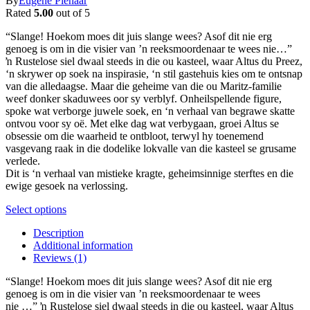
By
Eugene Pienaar
on
options
R99.00
Rated
5.00
out of 5
the
may
through
product
be
“Slange! Hoekom moes dit juis slange wees? Asof dit nie erg
R269.00
page
chosen
genoeg is om in die visier van ’n reeksmoordenaar te wees nie…”
on
ŉ Rustelose siel dwaal steeds in die ou kasteel, waar Altus du Preez,
the
‘n skrywer op soek na inspirasie, ‘n stil gastehuis kies om te ontsnap
product
van die alledaagse. Maar die geheime van die ou Maritz-familie
page
weef donker skaduwees oor sy verblyf. Onheilspellende figure,
spoke wat verborge juwele soek, en ‘n verhaal van begrawe skatte
ontvou voor sy oë. Met elke dag wat verbygaan, groei Altus se
obsessie om die waarheid te ontbloot, terwyl hy toenemend
vasgevang raak in die dodelike lokvalle van die kasteel se grusame
verlede.
Dit is ‘n verhaal van mistieke kragte, geheimsinnige sterftes en die
ewige gesoek na verlossing.
This
Select options
product
Description
has
Additional information
multiple
Reviews (1)
variants.
The
“Slange! Hoekom moes dit juis slange wees? Asof dit nie erg
options
genoeg is om in die visier van ’n reeksmoordenaar te wees
may
nie …” ŉ Rustelose siel dwaal steeds in die ou kasteel, waar Altus
be