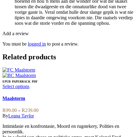
boeiend en hou ŉ mens aan die wonder oor wat die skakel
tussen die dwaalgeeste en die onnatuurlike dood van twee
vorige gaste is. Veral omdat hulle deur slange gepik is wat nie
tipies in daardie omgewing voorkom nie. Die raaisels verdiep
soos wat die storie vorder en die spanning opbou.
Add a review
You must be
logged in
to post a review.
Related products
EPUB
PAPERBACK
PDF
This
Select options
product
has
Maalstorm
multiple
variants.
Price
R
99.00
–
R
239.00
The
range:
By
Leana Taylor
options
R99.00
may
Intimidasie en konfrontasie, Moord en rugstekery, Polities en
through
be
persoonlik.
R239.00
chosen