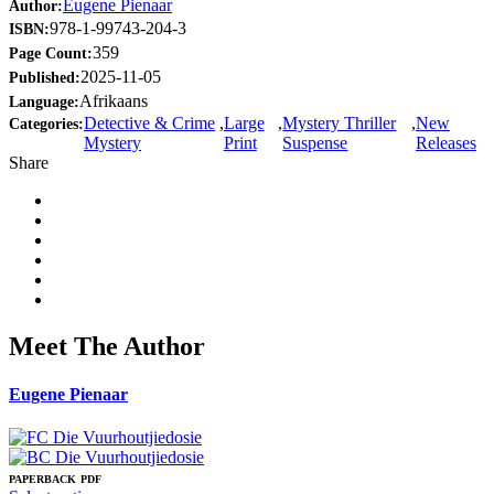
Eugene Pienaar
Author:
978-1-99743-204-3
ISBN:
359
Page Count:
2025-11-05
Published:
Afrikaans
Language:
Detective & Crime
,
Large
,
Mystery Thriller
,
New
Categories:
Mystery
Print
Suspense
Releases
Share
Meet The Author
Eugene Pienaar
PAPERBACK
PDF